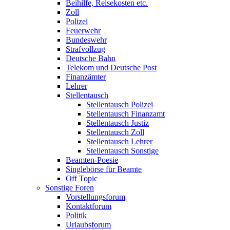
Beihilfe, Reisekosten etc.
Zoll
Polizei
Feuerwehr
Bundeswehr
Strafvollzug
Deutsche Bahn
Telekom und Deutsche Post
Finanzämter
Lehrer
Stellentausch
Stellentausch Polizei
Stellentausch Finanzamt
Stellentausch Justiz
Stellentausch Zoll
Stellentausch Lehrer
Stellentausch Sonstige
Beamten-Poesie
Singlebörse für Beamte
Off Topic
Sonstige Foren
Vorstellungsforum
Kontaktforum
Politik
Urlaubsforum