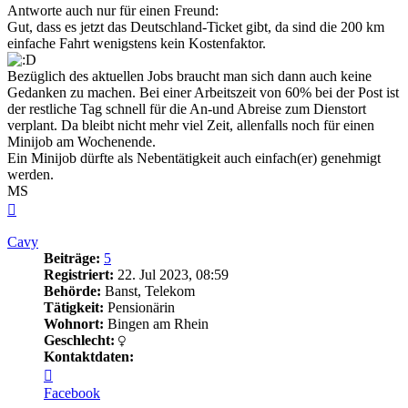
Antworte auch nur für einen Freund:
Gut, dass es jetzt das Deutschland-Ticket gibt, da sind die 200 km
einfache Fahrt wenigstens kein Kostenfaktor.
Bezüglich des aktuellen Jobs braucht man sich dann auch keine
Gedanken zu machen. Bei einer Arbeitszeit von 60% bei der Post ist
der restliche Tag schnell für die An-und Abreise zum Dienstort
verplant. Da bleibt nicht mehr viel Zeit, allenfalls noch für einen
Minijob am Wochenende.
Ein Minijob dürfte als Nebentätigkeit auch einfach(er) genehmigt
werden.
MS
Nach
oben
Cavy
Beiträge:
5
Registriert:
22. Jul 2023, 08:59
Behörde:
Banst, Telekom
Tätigkeit:
Pensionärin
Wohnort:
Bingen am Rhein
Geschlecht:
Kontaktdaten:
Kontaktdaten
von
Facebook
Cavy