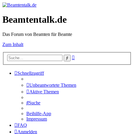
Beamtentalk.de
Das Forum von Beamten für Beamte
Zum Inhalt
Erweiterte
Suche
Suche
Schnellzugriff
Unbeantwortete Themen
Aktive Themen
Suche
Beihilfe-App
Impressum
FAQ
Anmelden