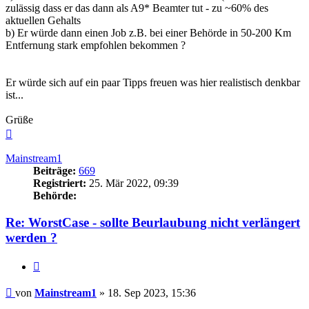
zulässig dass er das dann als A9* Beamter tut - zu ~60% des
aktuellen Gehalts
b) Er würde dann einen Job z.B. bei einer Behörde in 50-200 Km
Entfernung stark empfohlen bekommen ?
Er würde sich auf ein paar Tipps freuen was hier realistisch denkbar
ist...
Grüße
Nach
oben
Mainstream1
Beiträge:
669
Registriert:
25. Mär 2022, 09:39
Behörde:
Re: WorstCase - sollte Beurlaubung nicht verlängert
werden ?
Zitieren
Beitrag
von
Mainstream1
»
18. Sep 2023, 15:36