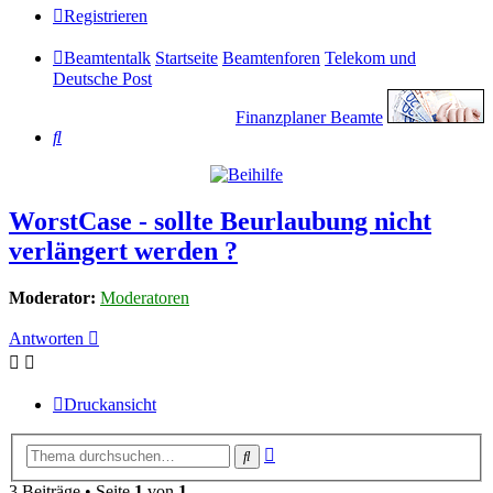
Registrieren
Beamtentalk
Startseite
Beamtenforen
Telekom und
Deutsche Post
Finanzplaner Beamte
Suche
WorstCase - sollte Beurlaubung nicht
verlängert werden ?
Moderator:
Moderatoren
Antworten
Druckansicht
Erweiterte
Suche
Suche
3 Beiträge • Seite
1
von
1