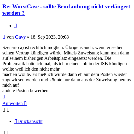
Re: WorstCase - sollte Beurlaubung nicht verlängert
werden ?
Zitieren
Beitrag
von
Cavy
»
18. Sep 2023, 20:08
Szenario a) ist rechtlich möglich. Übrigens auch, wenn er selber
seinen Vertrag kündigen würde. Mittels Zuweisung kann man dann
auf seinem bisherigen Arbeitsplatz eingesetzt werden. Die
Problematik hatte ich mal, als ich meinen Job in der ISB kündigen
wollte weil ich den nicht mehr
machen wollte. Es hieß ich würde dann eh auf dem Posten wieder
zugewiesen werden und könnte nur dann aus der Zuweisung heraus
mich auf
andere Posten bewerben.
Nach
oben
Antworten
Druckansicht