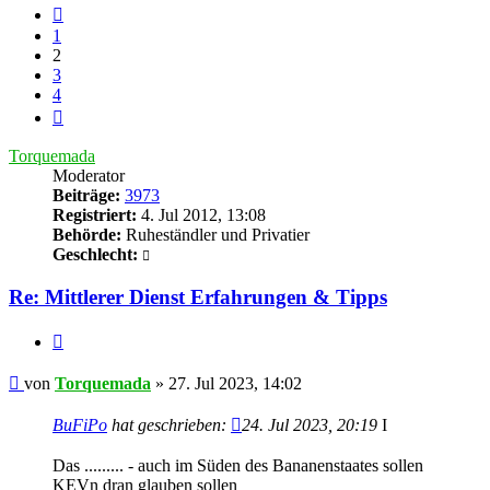
Vorherige
1
2
3
4
Nächste
Torquemada
Moderator
Beiträge:
3973
Registriert:
4. Jul 2012, 13:08
Behörde:
Ruheständler und Privatier
Geschlecht:
Re: Mittlerer Dienst Erfahrungen & Tipps
Zitieren
Beitrag
von
Torquemada
»
27. Jul 2023, 14:02
BuFiPo
hat geschrieben:
24. Jul 2023, 20:19
I
Das ......... - auch im Süden des Bananenstaates sollen
KEVn dran glauben sollen