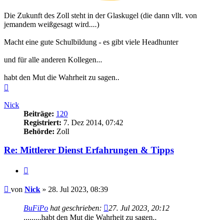
Die Zukunft des Zoll steht in der Glaskugel (die dann vllt. von
jemandem weißgesagt wird....)
Macht eine gute Schulbildung - es gibt viele Headhunter
und für alle anderen Kollegen...
habt den Mut die Wahrheit zu sagen..
Nach
oben
Nick
Beiträge:
120
Registriert:
7. Dez 2014, 07:42
Behörde:
Zoll
Re: Mittlerer Dienst Erfahrungen & Tipps
Zitieren
Beitrag
von
Nick
»
28. Jul 2023, 08:39
BuFiPo
hat geschrieben:
27. Jul 2023, 20:12
.........habt den Mut die Wahrheit zu sagen..