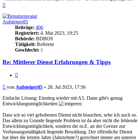
Nach
oben
Aufsteiger85
Beiträge:
406
Registriert:
4. Mai 2023, 19:25
Behörde:
BDBOS
Tätigkeit:
Referent
Geschlecht:
Re: Mittlerer Dienst Erfahrungen & Tipps
Zitieren
Beitrag
von
Aufsteiger85
»
28. Jul 2023, 17:56
Einfache Lösung: Einstieg wieder mit A5. Dann gibt's genug
Entwicklungsmöglichkeiten
Dass wir so viel gehobenen Dienst nicht brauchen, sehe ich auch so.
Das allem zu Grunde liegende Problem ist da aber nicht die fehlende
Entwicklungsmöglichkeit, sondern die m.E. an der Grenze zur
Verfassungsmäßigkeit liegende Besoldung. Der öffentliche Dienst
hat über die letzten Jahre (Jahrzehnte?) gerechnet immer am unteren