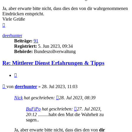
Ja, aber erwarte bitte nicht, dass dies den von dir wahrgenommenen
Eindrücken entspricht.
Viele Grüße
Nach
oben
deerhunter
Beiträge:
91
Registriert:
5. Jun 2023, 09:34
Behörde:
Bundeszollverwaltung
Re: Mittlerer Dienst Erfahrungen & Tipps
Zitieren
Beitrag
von
deerhunter
»
28. Jul 2023, 11:03
Nick
hat geschrieben:
28. Jul 2023, 08:39
BuFiPo
hat geschrieben:
27. Jul 2023,
20:12
.........habt den Mut die Wahrheit zu
sagen..
Ja, aber erwarte bitte nicht, dass dies den von
dir