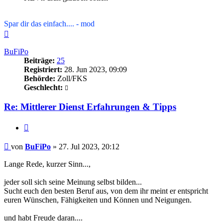
Spar dir das einfach.... - mod
Nach
oben
BuFiPo
Beiträge:
25
Registriert:
28. Jun 2023, 09:09
Behörde:
Zoll/FKS
Geschlecht:
Re: Mittlerer Dienst Erfahrungen & Tipps
Zitieren
Beitrag
von
BuFiPo
»
27. Jul 2023, 20:12
Lange Rede, kurzer Sinn...,
jeder soll sich seine Meinung selbst bilden...
Sucht euch den besten Beruf aus, von dem ihr meint er entspricht
euren Wünschen, Fähigkeiten und Können und Neigungen.
und habt Freude daran....