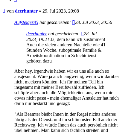
Beitrag
von
deerhunter
»
29. Jul 2023, 20:08
Aufsteiger85
hat geschrieben:
28. Jul 2023, 20:56
deerhunter
hat geschrieben:
28. Jul
2023, 19:21
Ja, dem kann ich zustimmen!
Auch die vielen anderen Nachteile wie 41
Stunden Woche, suboptimale Familie &
Arbeitskoordination im Schichtdienst
gehören dazu
Aber hey, irgendwie haben wir es uns alle auch so
ausgesucht. Wäre ja auch langweilig, wenn wir darüber
nicht meckern könnten. Ich für meinen Teil bin
insgesamt mit meiner Berufswahl zufrieden. Ich
schöpfe aber auch alle Möglichkeiten aus, wenn mir
etwas nicht passt - mein ehemaliger Amtsleiter hat mich
darin nur bestärkt und gesagt:
"Als Beamter bleibt Ihnen in der Regel nichts anderes
übrig als der Dienst- und im schlimmsten Fall auch der
Rechtsweg. Ich würde Ihnen das auch persönlich nicht
übel nehmen. Man kann sich fachlich streiten und