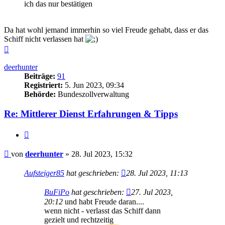
ich das nur bestätigen
Da hat wohl jemand immerhin so viel Freude gehabt, dass er das
Schiff nicht verlassen hat
Nach
oben
deerhunter
Beiträge:
91
Registriert:
5. Jun 2023, 09:34
Behörde:
Bundeszollverwaltung
Re: Mittlerer Dienst Erfahrungen & Tipps
Zitieren
Beitrag
von
deerhunter
»
28. Jul 2023, 15:32
Aufsteiger85
hat geschrieben:
28. Jul 2023, 11:13
BuFiPo
hat geschrieben:
27. Jul 2023,
20:12
und habt Freude daran....
wenn nicht - verlasst das Schiff dann
gezielt und rechtzeitig