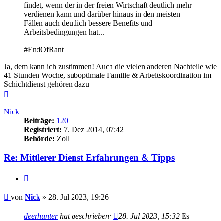
findet, wenn der in der freien Wirtschaft deutlich mehr
verdienen kann und darüber hinaus in den meisten
Fällen auch deutlich bessere Benefits und
Arbeitsbedingungen hat...
#EndOfRant
Ja, dem kann ich zustimmen! Auch die vielen anderen Nachteile wie
41 Stunden Woche, suboptimale Familie & Arbeitskoordination im
Schichtdienst gehören dazu
Nach
oben
Nick
Beiträge:
120
Registriert:
7. Dez 2014, 07:42
Behörde:
Zoll
Re: Mittlerer Dienst Erfahrungen & Tipps
Zitieren
Beitrag
von
Nick
»
28. Jul 2023, 19:26
deerhunter
hat geschrieben:
28. Jul 2023, 15:32
Es