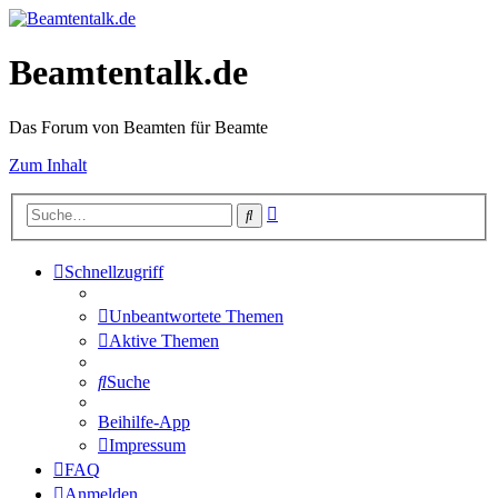
Beamtentalk.de
Das Forum von Beamten für Beamte
Zum Inhalt
Erweiterte
Suche
Suche
Schnellzugriff
Unbeantwortete Themen
Aktive Themen
Suche
Beihilfe-App
Impressum
FAQ
Anmelden