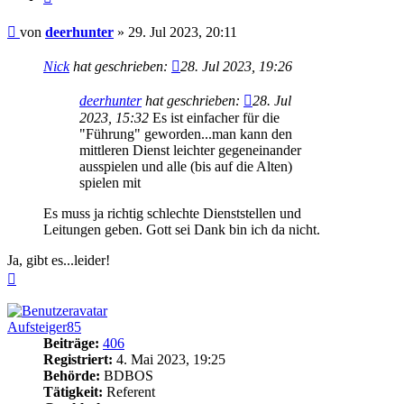
Beitrag
von
deerhunter
»
29. Jul 2023, 20:11
Nick
hat geschrieben:
28. Jul 2023, 19:26
deerhunter
hat geschrieben:
28. Jul
2023, 15:32
Es ist einfacher für die
"Führung" geworden...man kann den
mittleren Dienst leichter gegeneinander
ausspielen und alle (bis auf die Alten)
spielen mit
Es muss ja richtig schlechte Dienststellen und
Leitungen geben. Gott sei Dank bin ich da nicht.
Ja, gibt es...leider!
Nach
oben
Aufsteiger85
Beiträge:
406
Registriert:
4. Mai 2023, 19:25
Behörde:
BDBOS
Tätigkeit:
Referent