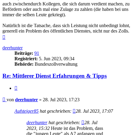
auch zwischendurch Kollegen, die sich darum verdient machen, zu
Befördern oder auch mal eine Zulage zu zahlen (die haben bei uns
immer die selben Leute gekriegt).
Natürlich ist die Tatsache, dass sich Leistung nicht unbedingt lohnt,
generell ein Problem des öffentlichen Dienstes, nicht nur des Zolls.
Nach
oben
deerhunter
Beiträge:
91
Registriert:
5. Jun 2023, 09:34
Behörde:
Bundeszollverwaltung
Re: Mittlerer Dienst Erfahrungen & Tipps
Zitieren
Beitrag
von
deerhunter
»
28. Jul 2023, 17:23
Aufsteiger85
hat geschrieben:
28. Jul 2023, 17:07
deerhunter
hat geschrieben:
28. Jul
2023, 15:32
Heute ist das Problem, dass
die "jungen Leute" als A7 anfangen und