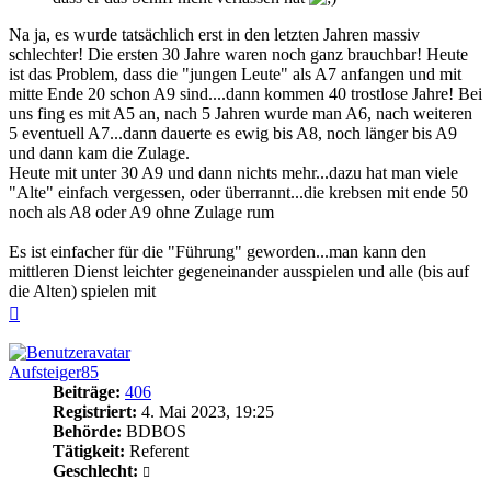
Na ja, es wurde tatsächlich erst in den letzten Jahren massiv
schlechter! Die ersten 30 Jahre waren noch ganz brauchbar! Heute
ist das Problem, dass die "jungen Leute" als A7 anfangen und mit
mitte Ende 20 schon A9 sind....dann kommen 40 trostlose Jahre! Bei
uns fing es mit A5 an, nach 5 Jahren wurde man A6, nach weiteren
5 eventuell A7...dann dauerte es ewig bis A8, noch länger bis A9
und dann kam die Zulage.
Heute mit unter 30 A9 und dann nichts mehr...dazu hat man viele
"Alte" einfach vergessen, oder überrannt...die krebsen mit ende 50
noch als A8 oder A9 ohne Zulage rum
Es ist einfacher für die "Führung" geworden...man kann den
mittleren Dienst leichter gegeneinander ausspielen und alle (bis auf
die Alten) spielen mit
Nach
oben
Aufsteiger85
Beiträge:
406
Registriert:
4. Mai 2023, 19:25
Behörde:
BDBOS
Tätigkeit:
Referent
Geschlecht: