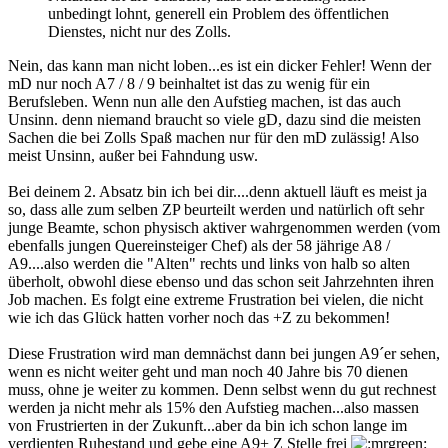
unbedingt lohnt, generell ein Problem des öffentlichen
Dienstes, nicht nur des Zolls.
Nein, das kann man nicht loben...es ist ein dicker Fehler! Wenn der
mD nur noch A7 / 8 / 9 beinhaltet ist das zu wenig für ein
Berufsleben. Wenn nun alle den Aufstieg machen, ist das auch
Unsinn. denn niemand braucht so viele gD, dazu sind die meisten
Sachen die bei Zolls Spaß machen nur für den mD zulässig! Also
meist Unsinn, außer bei Fahndung usw.
Bei deinem 2. Absatz bin ich bei dir....denn aktuell läuft es meist ja
so, dass alle zum selben ZP beurteilt werden und natürlich oft sehr
junge Beamte, schon physisch aktiver wahrgenommen werden (vom
ebenfalls jungen Quereinsteiger Chef) als der 58 jährige A8 /
A9....also werden die "Alten" rechts und links von halb so alten
überholt, obwohl diese ebenso und das schon seit Jahrzehnten ihren
Job machen. Es folgt eine extreme Frustration bei vielen, die nicht
wie ich das Glück hatten vorher noch das +Z zu bekommen!
Diese Frustration wird man demnächst dann bei jungen A9´er sehen,
wenn es nicht weiter geht und man noch 40 Jahre bis 70 dienen
muss, ohne je weiter zu kommen. Denn selbst wenn du gut rechnest
werden ja nicht mehr als 15% den Aufstieg machen...also massen
von Frustrierten in der Zukunft...aber da bin ich schon lange im
verdienten Ruhestand und gebe eine A9+ Z Stelle frei