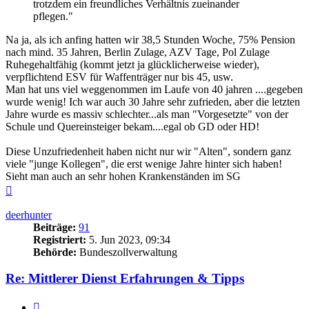
trotzdem ein freundliches Verhältnis zueinander
pflegen."
Na ja, als ich anfing hatten wir 38,5 Stunden Woche, 75% Pension
nach mind. 35 Jahren, Berlin Zulage, AZV Tage, Pol Zulage
Ruhegehaltfähig (kommt jetzt ja glücklicherweise wieder),
verpflichtend ESV für Waffenträger nur bis 45, usw.
Man hat uns viel weggenommen im Laufe von 40 jahren ....gegeben
wurde wenig! Ich war auch 30 Jahre sehr zufrieden, aber die letzten
Jahre wurde es massiv schlechter...als man "Vorgesetzte" von der
Schule und Quereinsteiger bekam....egal ob GD oder HD!
Diese Unzufriedenheit haben nicht nur wir "Alten", sondern ganz
viele "junge Kollegen", die erst wenige Jahre hinter sich haben!
Sieht man auch an sehr hohen Krankenständen im SG
Nach
oben
deerhunter
Beiträge:
91
Registriert:
5. Jun 2023, 09:34
Behörde:
Bundeszollverwaltung
Re: Mittlerer Dienst Erfahrungen & Tipps
Zitieren