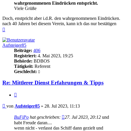
wahrgenommenen Eindrücken entspricht.
Viele Grüße
Doch, enstpricht aber i.d.R. den wahrgenommenen Eindrücken.
nach 40 Jahren bei diesem Verein, kann ich das nur bestätigen
Nach
oben
Aufsteiger85
Beiträge:
406
Registriert:
4. Mai 2023, 19:25
Behörde:
BDBOS
Tätigkeit:
Referent
Geschlecht:
Re: Mittlerer Dienst Erfahrungen & Tipps
Zitieren
Beitrag
von
Aufsteiger85
»
28. Jul 2023, 11:13
BuFiPo
hat geschrieben:
27. Jul 2023, 20:12
und
habt Freude daran....
wenn nicht - verlasst das Schiff dann gezielt und