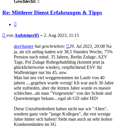
Geschlecht:
Re: Mittlerer Dienst Erfahrungen & Tipps
Zitieren
Beitrag
von
Aufsteiger85
»
2. Aug 2023, 11:15
deerhunter
hat geschrieben:
29. Jul 2023, 20:08
Na
ja, als ich anfing hatten wir 38,5 Stunden Woche, 75%
Pension nach mind. 35 Jahren, Berlin Zulage, AZV
Tage, Pol Zulage Ruhegehaltfähig (kommt jetzt ja
glücklicherweise wieder), verpflichtend ESV für
Waffenträger nur bis 45, usw.
Man hat uns viel weggenommen im Laufe von 40
jahren ....gegeben wurde wenig! Ich war auch 30 Jahre
sehr zufrieden, aber die letzten Jahre wurde es massiv
schlechter...als man "Vorgesetzte" von der Schule und
Quereinsteiger bekam....egal ob GD oder HD!
Diese Unzufriedenheit haben nicht nur wir "Alten",
sondern ganz viele "junge Kollegen", die erst wenige
Jahre hinter sich haben! Sieht man auch an sehr hohen
Krankenständen im SG