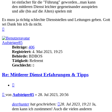
ist einfacher für die "Führung" geworden...man kann
den mittleren Dienst leichter gegeneinander ausspielen
und alle (bis auf die Alten) spielen mit
Es muss ja richtig schlechte Dienststellen und Leitungen geben. Gott
sei Dank bin ich da nicht.
Nach
oben
Aufsteiger85
Beiträge:
406
Registriert:
4. Mai 2023, 19:25
Behörde:
BDBOS
Tätigkeit:
Referent
Geschlecht:
Re: Mittlerer Dienst Erfahrungen & Tipps
Zitieren
Beitrag
von
Aufsteiger85
»
28. Jul 2023, 20:56
deerhunter
hat geschrieben:
28. Jul 2023, 19:21
Ja,
dem kann ich zustimmen! Auch die vielen anderen