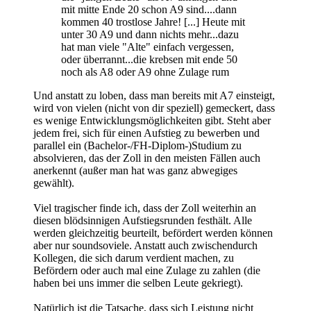
mit mitte Ende 20 schon A9 sind....dann
kommen 40 trostlose Jahre! [...] Heute mit
unter 30 A9 und dann nichts mehr...dazu
hat man viele "Alte" einfach vergessen,
oder überrannt...die krebsen mit ende 50
noch als A8 oder A9 ohne Zulage rum
Und anstatt zu loben, dass man bereits mit A7 einsteigt,
wird von vielen (nicht von dir speziell) gemeckert, dass
es wenige Entwicklungsmöglichkeiten gibt. Steht aber
jedem frei, sich für einen Aufstieg zu bewerben und
parallel ein (Bachelor-/FH-Diplom-)Studium zu
absolvieren, das der Zoll in den meisten Fällen auch
anerkennt (außer man hat was ganz abwegiges
gewählt).
Viel tragischer finde ich, dass der Zoll weiterhin an
diesen blödsinnigen Aufstiegsrunden festhält. Alle
werden gleichzeitig beurteilt, befördert werden können
aber nur soundsoviele. Anstatt auch zwischendurch
Kollegen, die sich darum verdient machen, zu
Befördern oder auch mal eine Zulage zu zahlen (die
haben bei uns immer die selben Leute gekriegt).
Natürlich ist die Tatsache, dass sich Leistung nicht