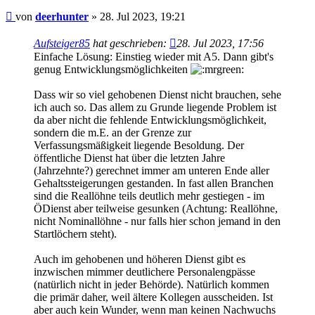
Beitrag
von
deerhunter
»
28. Jul 2023, 19:21
Aufsteiger85
hat geschrieben:
28. Jul 2023, 17:56
Einfache Lösung: Einstieg wieder mit A5. Dann gibt's
genug Entwicklungsmöglichkeiten
Dass wir so viel gehobenen Dienst nicht brauchen, sehe
ich auch so. Das allem zu Grunde liegende Problem ist
da aber nicht die fehlende Entwicklungsmöglichkeit,
sondern die m.E. an der Grenze zur
Verfassungsmäßigkeit liegende Besoldung. Der
öffentliche Dienst hat über die letzten Jahre
(Jahrzehnte?) gerechnet immer am unteren Ende aller
Gehaltssteigerungen gestanden. In fast allen Branchen
sind die Reallöhne teils deutlich mehr gestiegen - im
ÖDienst aber teilweise gesunken (Achtung: Reallöhne,
nicht Nominallöhne - nur falls hier schon jemand in den
Startlöchern steht).
Auch im gehobenen und höheren Dienst gibt es
inzwischen mimmer deutlichere Personalengpässe
(natürlich nicht in jeder Behörde). Natürlich kommen
die primär daher, weil ältere Kollegen ausscheiden. Ist
aber auch kein Wunder, wenn man keinen Nachwuchs