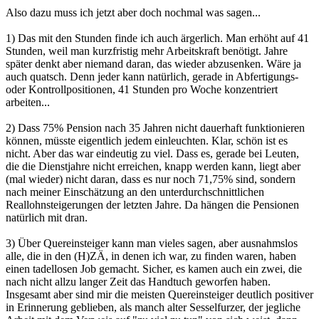
Also dazu muss ich jetzt aber doch nochmal was sagen...
1) Das mit den Stunden finde ich auch ärgerlich. Man erhöht auf 41
Stunden, weil man kurzfristig mehr Arbeitskraft benötigt. Jahre
später denkt aber niemand daran, das wieder abzusenken. Wäre ja
auch quatsch. Denn jeder kann natürlich, gerade in Abfertigungs-
oder Kontrollpositionen, 41 Stunden pro Woche konzentriert
arbeiten...
2) Dass 75% Pension nach 35 Jahren nicht dauerhaft funktionieren
können, müsste eigentlich jedem einleuchten. Klar, schön ist es
nicht. Aber das war eindeutig zu viel. Dass es, gerade bei Leuten,
die die Dienstjahre nicht erreichen, knapp werden kann, liegt aber
(mal wieder) nicht daran, dass es nur noch 71,75% sind, sondern
nach meiner Einschätzung an den unterdurchschnittlichen
Reallohnsteigerungen der letzten Jahre. Da hängen die Pensionen
natürlich mit dran.
3) Über Quereinsteiger kann man vieles sagen, aber ausnahmslos
alle, die in den (H)ZÄ, in denen ich war, zu finden waren, haben
einen tadellosen Job gemacht. Sicher, es kamen auch ein zwei, die
nach nicht allzu langer Zeit das Handtuch geworfen haben.
Insgesamt aber sind mir die meisten Quereinsteiger deutlich positiver
in Erinnerung geblieben, als manch alter Sesselfurzer, der jegliche