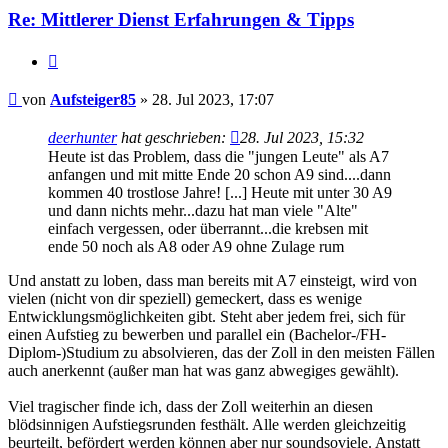
Re: Mittlerer Dienst Erfahrungen & Tipps
Zitieren
Beitrag
von
Aufsteiger85
»
28. Jul 2023, 17:07
deerhunter
hat geschrieben:
28. Jul 2023, 15:32
Heute ist das Problem, dass die "jungen Leute" als A7
anfangen und mit mitte Ende 20 schon A9 sind....dann
kommen 40 trostlose Jahre! [...] Heute mit unter 30 A9
und dann nichts mehr...dazu hat man viele "Alte"
einfach vergessen, oder überrannt...die krebsen mit
ende 50 noch als A8 oder A9 ohne Zulage rum
Und anstatt zu loben, dass man bereits mit A7 einsteigt, wird von
vielen (nicht von dir speziell) gemeckert, dass es wenige
Entwicklungsmöglichkeiten gibt. Steht aber jedem frei, sich für
einen Aufstieg zu bewerben und parallel ein (Bachelor-/FH-
Diplom-)Studium zu absolvieren, das der Zoll in den meisten Fällen
auch anerkennt (außer man hat was ganz abwegiges gewählt).
Viel tragischer finde ich, dass der Zoll weiterhin an diesen
blödsinnigen Aufstiegsrunden festhält. Alle werden gleichzeitig
beurteilt, befördert werden können aber nur soundsoviele. Anstatt