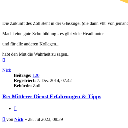
Die Zukunft des Zoll steht in der Glaskugel (die dann vllt. von jeman
Macht eine gute Schulbildung - es gibt viele Headhunter
und für alle anderen Kollegen...
habt den Mut die Wahrheit zu sagen..
Nach
oben
Nick
Beiträge:
120
Registriert:
7. Dez 2014, 07:42
Behörde:
Zoll
Re: Mittlerer Dienst Erfahrungen & Tipps
Zitieren
Beitrag
von
Nick
»
28. Jul 2023, 08:39