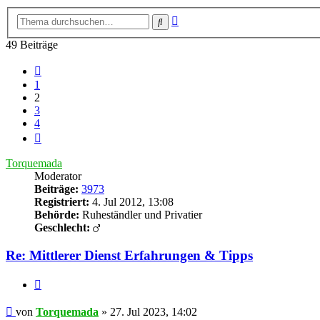
Erweiterte
Suche
Suche
49 Beiträge
Vorherige
1
2
3
4
Nächste
Torquemada
Moderator
Beiträge:
3973
Registriert:
4. Jul 2012, 13:08
Behörde:
Ruheständler und Privatier
Geschlecht:
Re: Mittlerer Dienst Erfahrungen & Tipps
Zitieren
Beitrag
von
Torquemada
»
27. Jul 2023, 14:02