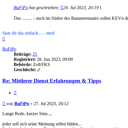
BuFiPo
hat geschrieben:
24. Jul 2023, 20:19
I
Das ......... - auch im Süden des Bananenstaates sollen KEVn d
Spar dir das einfach.... - mod
Nach
oben
BuFiPo
Beiträge:
25
Registriert:
28. Jun 2023, 09:09
Behörde:
Zoll/FKS
Geschlecht:
Re: Mittlerer Dienst Erfahrungen & Tipps
Zitieren
Beitrag
von
BuFiPo
»
27. Jul 2023, 20:12
Lange Rede, kurzer Sinn...,
jeder soll sich seine Meinung selbst bilden...