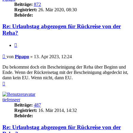
Beiträge:
872
Registriert:
26. Mär 2020, 08:30
Behörde:
Re: Urlaubstag abgezogen für Rückreise von der
Reha?
Zitieren
Beitrag
von
Pipapo
»
13. Apr 2023, 12:24
Du bekommst doch ein Bescheinigung der Reha über Beginn und
Ende. Wenn der Rückreisetag mit der Bescheinigung abgedeckt ist,
dann kein EU. Wenn nicht, dann EU.
Nach
oben
tiefenseer
Beiträge:
487
Registriert:
16. Mär 2014, 14:32
Behörde:
Re: Urlaubstag abgezogen für Rückreise von der