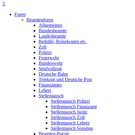
Foren
Beamtenforen
Allgemeines
Bundesbeamte
Landesbeamte
Beihilfe, Reisekosten etc.
Zoll
Polizei
Feuerwehr
Bundeswehr
Strafvollzug
Deutsche Bahn
Telekom und Deutsche Post
Finanzämter
Lehrer
Stellentausch
Stellentausch Polizei
Stellentausch Finanzamt
Stellentausch Justiz
Stellentausch Zoll
Stellentausch Lehrer
Stellentausch Sonstige
Beamten-Poesie