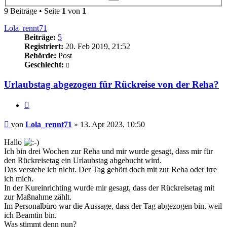
Suche
9 Beiträge • Seite
1
von
1
Lola_rennt71
Beiträge:
5
Registriert:
20. Feb 2019, 21:52
Behörde:
Post
Geschlecht:
Urlaubstag abgezogen für Rückreise von der Reha?
Zitieren
Beitrag
von
Lola_rennt71
»
13. Apr 2023, 10:50
Hallo
Ich bin drei Wochen zur Reha und mir wurde gesagt, dass mir für
den Rückreisetag ein Urlaubstag abgebucht wird.
Das verstehe ich nicht. Der Tag gehört doch mit zur Reha oder irre
ich mich.
In der Kureinrichting wurde mir gesagt, dass der Rückreisetag mit
zur Maßnahme zählt.
Im Personalbüro war die Aussage, dass der Tag abgezogen bin, weil
ich Beamtin bin.
Was stimmt denn nun?