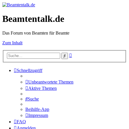
Beamtentalk.de
Das Forum von Beamten für Beamte
Zum Inhalt
Erweiterte
Suche
Suche
Schnellzugriff
Unbeantwortete Themen
Aktive Themen
Suche
Beihilfe-App
Impressum
FAQ
Anmelden