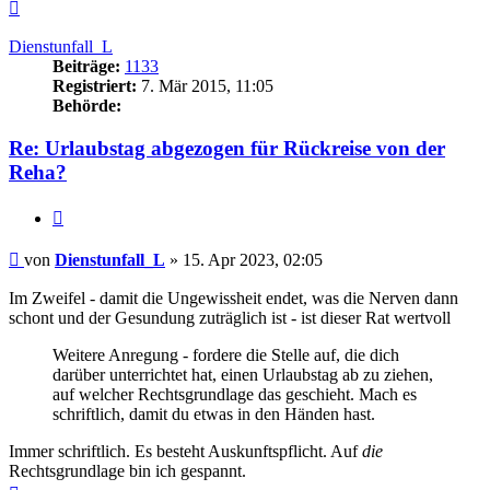
Nach
oben
Dienstunfall_L
Beiträge:
1133
Registriert:
7. Mär 2015, 11:05
Behörde:
Re: Urlaubstag abgezogen für Rückreise von der
Reha?
Zitieren
Beitrag
von
Dienstunfall_L
»
15. Apr 2023, 02:05
Im Zweifel - damit die Ungewissheit endet, was die Nerven dann
schont und der Gesundung zuträglich ist - ist dieser Rat wertvoll
Weitere Anregung - fordere die Stelle auf, die dich
darüber unterrichtet hat, einen Urlaubstag ab zu ziehen,
auf welcher Rechtsgrundlage das geschieht. Mach es
schriftlich, damit du etwas in den Händen hast.
Immer schriftlich. Es besteht Auskunftspflicht. Auf
die
Rechtsgrundlage bin ich gespannt.
Nach