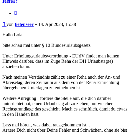
Reha?
Zitieren
Beitrag
von
tiefenseer
»
14. Apr 2023, 15:38
Hallo Lola
bitte schau mal unter § 10 Bundesurlaubsgesetz.
Unter Erholungsurlaubsverordnung - EUrlV findet man keinen
Hinweis darüber, dass im Zuge Reha der DH Urlaubstag(e)
abziehen kann.
Nach meinen Verständnis zählt zu einer Reha auch der An- und
Abreisetag, deren Zeitraum aus dem von der Reha-Einrichtung
übergebenen Unterlagen zu entnehmen ist.
Weitere Anregung - fordere die Stelle auf, die dich darüber
unterrichtet hat, einen Urlaubstag ab zu ziehen, auf welcher
Rechtsgrundlage das geschieht. Mach es schriftlich, damit du etwas
in den Händen hast.
Lass mal hören, was dabei rausgekommen ist...
Ärgere Dich nicht über Deine Fehler und Schwächen, ohne sie bist