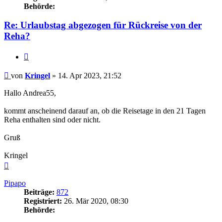
Behörde:
Re: Urlaubstag abgezogen für Rückreise von der
Reha?
Zitieren
Beitrag
von
Kringel
»
14. Apr 2023, 21:52
Hallo Andrea55,
kommt anscheinend darauf an, ob die Reisetage in den 21 Tagen
Reha enthalten sind oder nicht.
Gruß
Kringel
Nach
oben
Pipapo
Beiträge:
872
Registriert:
26. Mär 2020, 08:30
Behörde: