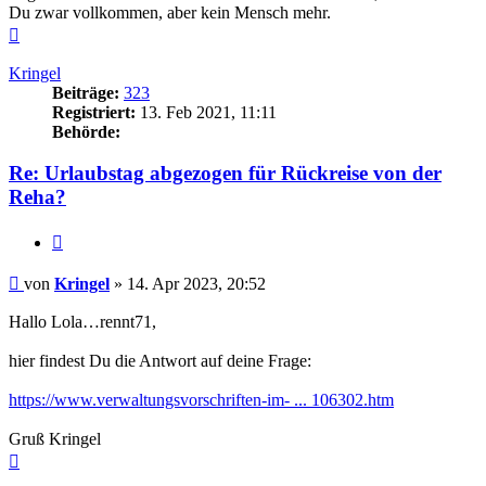
Du zwar vollkommen, aber kein Mensch mehr.
Nach
oben
Kringel
Beiträge:
323
Registriert:
13. Feb 2021, 11:11
Behörde:
Re: Urlaubstag abgezogen für Rückreise von der
Reha?
Zitieren
Beitrag
von
Kringel
»
14. Apr 2023, 20:52
Hallo Lola…rennt71,
hier findest Du die Antwort auf deine Frage:
https://www.verwaltungsvorschriften-im- ... 106302.htm
Gruß Kringel
Nach
oben