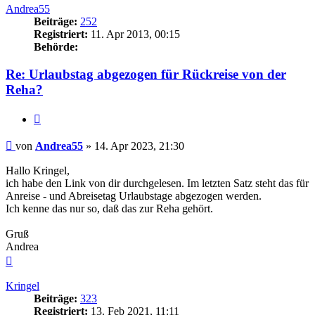
Andrea55
Beiträge:
252
Registriert:
11. Apr 2013, 00:15
Behörde:
Re: Urlaubstag abgezogen für Rückreise von der
Reha?
Zitieren
Beitrag
von
Andrea55
»
14. Apr 2023, 21:30
Hallo Kringel,
ich habe den Link von dir durchgelesen. Im letzten Satz steht das für
Anreise - und Abreisetag Urlaubstage abgezogen werden.
Ich kenne das nur so, daß das zur Reha gehört.
Gruß
Andrea
Nach
oben
Kringel
Beiträge:
323
Registriert:
13. Feb 2021, 11:11