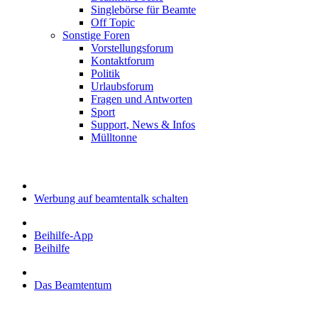
Singlebörse für Beamte
Off Topic
Sonstige Foren
Vorstellungsforum
Kontaktforum
Politik
Urlaubsforum
Fragen und Antworten
Sport
Support, News & Infos
Mülltonne
Werbung auf beamtentalk schalten
Beihilfe-App
Beihilfe
Das Beamtentum