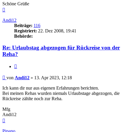
Schöne Grüße
Nach
oben
Andi12
Beiträge:
116
Registriert:
22. Dez 2008, 19:41
Behörde:
Re: Urlaubstag abgezogen für Rückreise von der
Reha?
Zitieren
Beitrag
von
Andi12
»
13. Apr 2023, 12:18
Ich kann dir nur aus eigenen Erfahrungen berichten.
Bei meinen Rehas wurden niemals Urlaubstage abgezogen, die
Rückreise zählte noch zur Reha.
Mfg
Andi12
Nach
oben
Pipapo