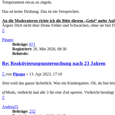
Temperament etwas zu zügeln.
Das ist keine Drohung. Das ist ein Versprechen.
An die Moderatoren richte ich die Bitte diesem „Geist“ mehr A
Ärgere Dich nicht über Deine Fehler und Schwächen, ohne sie bist 
Nach
oben
Pipapo
Beiträge:
871
Registriert:
26. Mär 2020, 08:30
Behörde:
Re: Reaktivierungsuntersuchung nach 23 Jahren
Beitrag
von
Pipapo
»
13. Apr 2023, 17:10
Jetzt wird das ganze lächerlich. Was ein Kindergarten. Oh, du bist bö
@Mods, vielleicht mal alle 3 für eine Zeit sperren. Vielleicht beruhig
Nach
oben
Andrea55
Beiträge:
252