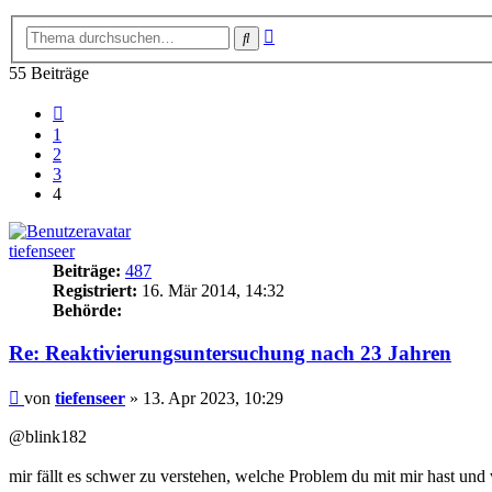
Erweiterte
Suche
Suche
55 Beiträge
Vorherige
1
2
3
4
tiefenseer
Beiträge:
487
Registriert:
16. Mär 2014, 14:32
Behörde:
Re: Reaktivierungsuntersuchung nach 23 Jahren
Beitrag
von
tiefenseer
»
13. Apr 2023, 10:29
@blink182
mir fällt es schwer zu verstehen, welche Problem du mit mir hast und