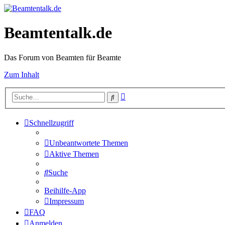
Beamtentalk.de
Das Forum von Beamten für Beamte
Zum Inhalt
Erweiterte
Suche
Suche
Schnellzugriff
Unbeantwortete Themen
Aktive Themen
Suche
Beihilfe-App
Impressum
FAQ
Anmelden