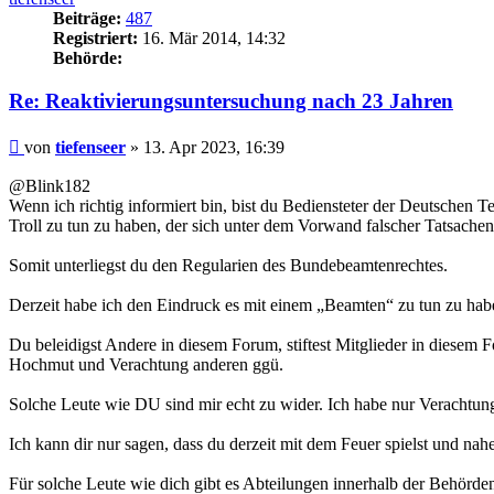
Beiträge:
487
Registriert:
16. Mär 2014, 14:32
Behörde:
Re: Reaktivierungsuntersuchung nach 23 Jahren
Beitrag
von
tiefenseer
»
13. Apr 2023, 16:39
@Blink182
Wenn ich richtig informiert bin, bist du Bediensteter der Deutschen T
Troll zu tun zu haben, der sich unter dem Vorwand falscher Tatsache
Somit unterliegst du den Regularien des Bundebeamtenrechtes.
Derzeit habe ich den Eindruck es mit einem „Beamten“ zu tun zu habe
Du beleidigst Andere in diesem Forum, stiftest Mitglieder in diesem 
Hochmut und Verachtung anderen ggü.
Solche Leute wie DU sind mir echt zu wider. Ich habe nur Verachtung
Ich kann dir nur sagen, dass du derzeit mit dem Feuer spielst und nahe
Für solche Leute wie dich gibt es Abteilungen innerhalb der Behörden,