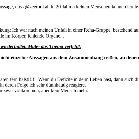
 Aussage, dass @zeerookah in 20 Jahren keinen Menschen kennen lernte 
ng: Ich war nach meinen Unfall in einer Reha-Gruppe, bestehend aus 
ile im Körper, fehlende Organe...
m wiederholten Male- das Thema verfehlt.
d nicht einzelne Aussagen aus dem Zusammenhang reißen, an denen
ren fern hälst!!!! - Wenn du Defizite in deim Leben hast, dann such d
in deren Folge ich sehr dünnhäutig reagiere.
Du zwar vollkommen, aber kein Mensch mehr.