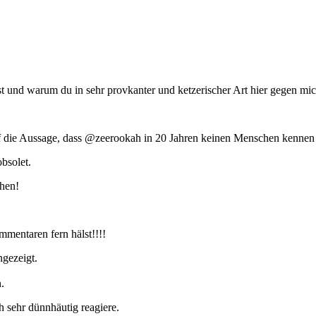
st und warum du in sehr provkanter und ketzerischer Art hier gegen mic
uf die Aussage, dass @zeerookah in 20 Jahren keinen Menschen kennen l
bsolet.
hen!
mmentaren fern hälst!!!!
ngezeigt.
.
h sehr dünnhäutig reagiere.