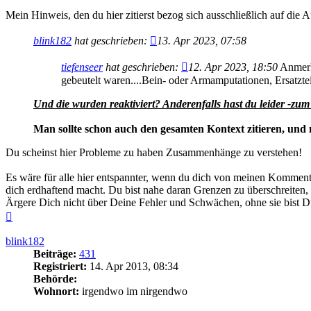
Mein Hinweis, den du hier zitierst bezog sich ausschließlich auf die
blink182
hat geschrieben:
13. Apr 2023, 07:58
tiefenseer
hat geschrieben:
12. Apr 2023, 18:50
Anmerku
gebeutelt waren....Bein- oder Armamputationen, Ersatzte
Und die wurden reaktiviert? Anderenfalls hast du leider -zu
Man sollte schon auch den gesamten Kontext zitieren, un
Du scheinst hier Probleme zu haben Zusammenhänge zu verstehen!
Es wäre für alle hier entspannter, wenn du dich von meinen Kommenta
dich erdhaftend macht. Du bist nahe daran Grenzen zu überschreiten, 
Ärgere Dich nicht über Deine Fehler und Schwächen, ohne sie bist 
Nach
oben
blink182
Beiträge:
431
Registriert:
14. Apr 2013, 08:34
Behörde:
Wohnort:
irgendwo im nirgendwo