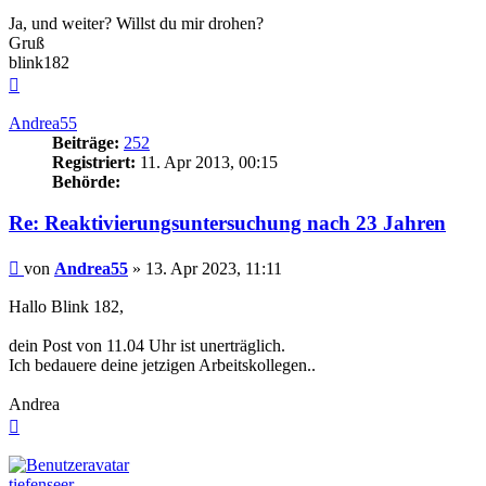
Ja, und weiter? Willst du mir drohen?
Gruß
blink182
Nach
oben
Andrea55
Beiträge:
252
Registriert:
11. Apr 2013, 00:15
Behörde:
Re: Reaktivierungsuntersuchung nach 23 Jahren
Beitrag
von
Andrea55
»
13. Apr 2023, 11:11
Hallo Blink 182,
dein Post von 11.04 Uhr ist unerträglich.
Ich bedauere deine jetzigen Arbeitskollegen..
Andrea
Nach
oben
tiefenseer