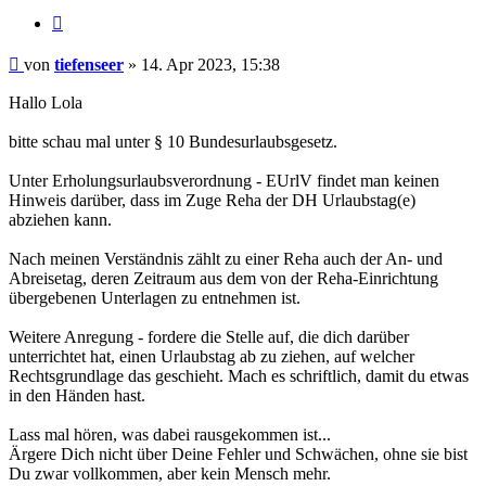
Zitieren
Beitrag
von
tiefenseer
»
14. Apr 2023, 15:38
Hallo Lola
bitte schau mal unter § 10 Bundesurlaubsgesetz.
Unter Erholungsurlaubsverordnung - EUrlV findet man keinen
Hinweis darüber, dass im Zuge Reha der DH Urlaubstag(e)
abziehen kann.
Nach meinen Verständnis zählt zu einer Reha auch der An- und
Abreisetag, deren Zeitraum aus dem von der Reha-Einrichtung
übergebenen Unterlagen zu entnehmen ist.
Weitere Anregung - fordere die Stelle auf, die dich darüber
unterrichtet hat, einen Urlaubstag ab zu ziehen, auf welcher
Rechtsgrundlage das geschieht. Mach es schriftlich, damit du etwas
in den Händen hast.
Lass mal hören, was dabei rausgekommen ist...
Ärgere Dich nicht über Deine Fehler und Schwächen, ohne sie bist
Du zwar vollkommen, aber kein Mensch mehr.