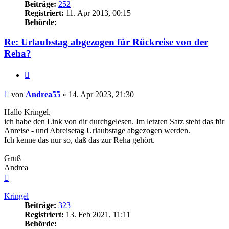
Beiträge:
252
Registriert:
11. Apr 2013, 00:15
Behörde:
Re: Urlaubstag abgezogen für Rückreise von der
Reha?
Zitieren
Beitrag
von
Andrea55
»
14. Apr 2023, 21:30
Hallo Kringel,
ich habe den Link von dir durchgelesen. Im letzten Satz steht das für
Anreise - und Abreisetag Urlaubstage abgezogen werden.
Ich kenne das nur so, daß das zur Reha gehört.
Gruß
Andrea
Nach
oben
Kringel
Beiträge:
323
Registriert:
13. Feb 2021, 11:11
Behörde: