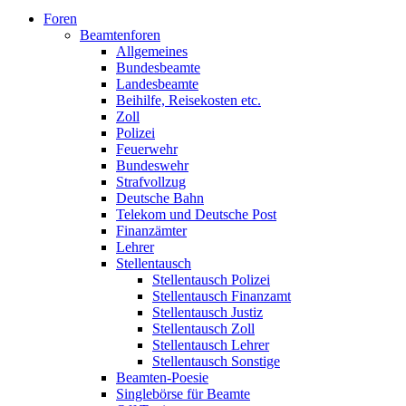
Foren
Beamtenforen
Allgemeines
Bundesbeamte
Landesbeamte
Beihilfe, Reisekosten etc.
Zoll
Polizei
Feuerwehr
Bundeswehr
Strafvollzug
Deutsche Bahn
Telekom und Deutsche Post
Finanzämter
Lehrer
Stellentausch
Stellentausch Polizei
Stellentausch Finanzamt
Stellentausch Justiz
Stellentausch Zoll
Stellentausch Lehrer
Stellentausch Sonstige
Beamten-Poesie
Singlebörse für Beamte