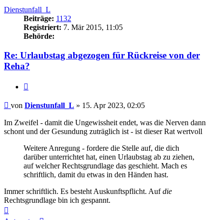
Dienstunfall_L
Beiträge:
1132
Registriert:
7. Mär 2015, 11:05
Behörde:
Re: Urlaubstag abgezogen für Rückreise von der
Reha?
Zitieren
Beitrag
von
Dienstunfall_L
»
15. Apr 2023, 02:05
Im Zweifel - damit die Ungewissheit endet, was die Nerven dann
schont und der Gesundung zuträglich ist - ist dieser Rat wertvoll
Weitere Anregung - fordere die Stelle auf, die dich
darüber unterrichtet hat, einen Urlaubstag ab zu ziehen,
auf welcher Rechtsgrundlage das geschieht. Mach es
schriftlich, damit du etwas in den Händen hast.
Immer schriftlich. Es besteht Auskunftspflicht. Auf
die
Rechtsgrundlage bin ich gespannt.
Nach
oben