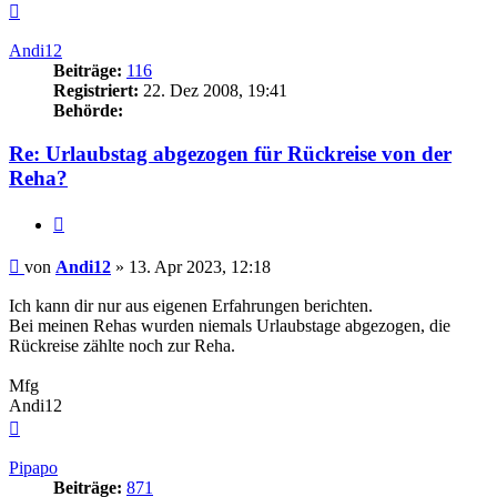
Nach
oben
Andi12
Beiträge:
116
Registriert:
22. Dez 2008, 19:41
Behörde:
Re: Urlaubstag abgezogen für Rückreise von der
Reha?
Zitieren
Beitrag
von
Andi12
»
13. Apr 2023, 12:18
Ich kann dir nur aus eigenen Erfahrungen berichten.
Bei meinen Rehas wurden niemals Urlaubstage abgezogen, die
Rückreise zählte noch zur Reha.
Mfg
Andi12
Nach
oben
Pipapo
Beiträge:
871