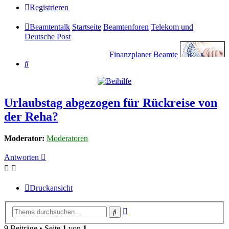
Registrieren
Beamtentalk
Startseite
Beamtenforen
Telekom und
Deutsche Post
Finanzplaner Beamte
Suche
Urlaubstag abgezogen für Rückreise von
der Reha?
Moderator:
Moderatoren
Antworten
Druckansicht
Erweiterte
Suche
Suche
9 Beiträge • Seite
1
von
1