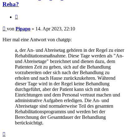
Reha?
Zitieren
Beitrag
von
Pipapo
»
14. Apr 2023, 22:10
Hier mal eine Antwort von chatgtp:
a, der An- und Abreisetag gehören in der Regel zu einer
Rehabilitationsmaßnahme. Diese Tage werden als "An-
und Abreisetage" bezeichnet und dienen dazu, dem
Patienten Zeit zu geben, sich auf die Behandlung
vorzubereiten oder sich nach der Behandlung zu
erholen und nach Hause zurückzukehren. Während
dieser Tage wird in der Regel keine Behandlung
durchgeführt, aber der Patient kann sich mit den
Einrichtungen und dem Personal vertraut machen und
administrative Aufgaben erledigen. Die An- und
Abreisetage sind normalerweise Teil des gesamten
Rehabilitationsprogramms und werden bei der
Berechnung der Gesamtdauer der Behandlung
berücksichtigt.
Nach
oben