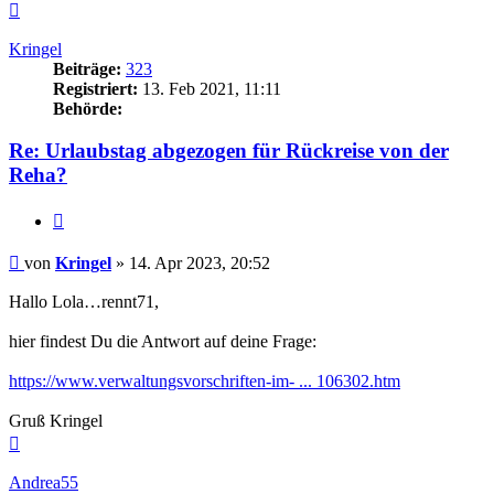
Nach
oben
Kringel
Beiträge:
323
Registriert:
13. Feb 2021, 11:11
Behörde:
Re: Urlaubstag abgezogen für Rückreise von der
Reha?
Zitieren
Beitrag
von
Kringel
»
14. Apr 2023, 20:52
Hallo Lola…rennt71,
hier findest Du die Antwort auf deine Frage:
https://www.verwaltungsvorschriften-im- ... 106302.htm
Gruß Kringel
Nach
oben
Andrea55