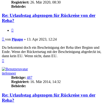
Registriert:
26. Mär 2020, 08:30
Behörde:
Re: Urlaubstag abgezogen für Rückreise von der
Reha?
Zitieren
Beitrag
von
Pipapo
»
13. Apr 2023, 12:24
Du bekommst doch ein Bescheinigung der Reha über Beginn und
Ende. Wenn der Rückreisetag mit der Bescheinigung abgedeckt ist,
dann kein EU. Wenn nicht, dann EU.
Nach
oben
tiefenseer
Beiträge:
487
Registriert:
16. Mär 2014, 14:32
Behörde:
Re: Urlaubstag abgezogen für Rückreise von der
Reha?