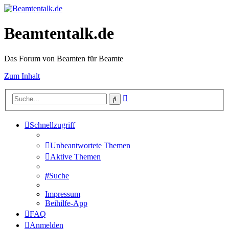
Beamtentalk.de
Das Forum von Beamten für Beamte
Zum Inhalt
Erweiterte
Suche
Suche
Schnellzugriff
Unbeantwortete Themen
Aktive Themen
Suche
Impressum
Beihilfe-App
FAQ
Anmelden