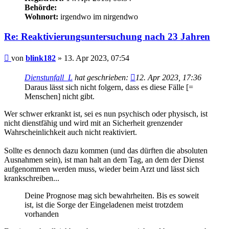
Behörde:
Wohnort:
irgendwo im nirgendwo
Re: Reaktivierungsuntersuchung nach 23 Jahren
Beitrag
von
blink182
»
13. Apr 2023, 07:54
Dienstunfall_L
hat geschrieben:
12. Apr 2023, 17:36
Daraus lässt sich nicht folgern, dass es diese Fälle [=
Menschen] nicht gibt.
Wer schwer erkrankt ist, sei es nun psychisch oder physisch, ist
nicht dienstfähig und wird mit an Sicherheit grenzender
Wahrscheinlichkeit auch nicht reaktiviert.
Sollte es dennoch dazu kommen (und das dürften die absoluten
Ausnahmen sein), ist man halt an dem Tag, an dem der Dienst
aufgenommen werden muss, wieder beim Arzt und lässt sich
krankschreiben...
Deine Prognose mag sich bewahrheiten. Bis es soweit
ist, ist die Sorge der Eingeladenen meist trotzdem
vorhanden