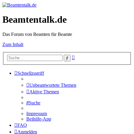
Beamtentalk.de
Das Forum von Beamten für Beamte
Zum Inhalt
Erweiterte
Suche
Suche
Schnellzugriff
Unbeantwortete Themen
Aktive Themen
Suche
Impressum
Beihilfe-App
FAQ
Anmelden