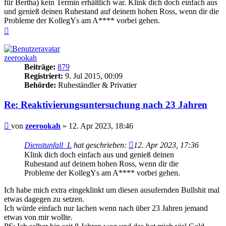
für Bertha) kein Termin erhältlich war. Klink dich doch einfach aus
und genieß deinen Ruhestand auf deinem hohen Ross, wenn dir die
Probleme der KollegYs am A**** vorbei gehen.
Nach
oben
zeerookah
Beiträge:
879
Registriert:
9. Jul 2015, 00:09
Behörde:
Ruheständler & Privatier
Re: Reaktivierungsuntersuchung nach 23 Jahren
Beitrag
von
zeerookah
»
12. Apr 2023, 18:46
Dienstunfall_L
hat geschrieben:
12. Apr 2023, 17:36
Klink dich doch einfach aus und genieß deinen
Ruhestand auf deinem hohen Ross, wenn dir die
Probleme der KollegYs am A**** vorbei gehen.
Ich habe mich extra eingeklinkt um diesen ausufernden Bullshit mal
etwas dagegen zu setzen.
Ich würde einfach nur lachen wenn nach über 23 Jahren jemand
etwas von mir wollte.