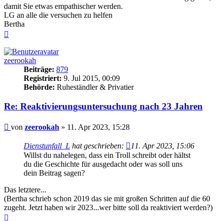
damit Sie etwas empathischer werden.
LG an alle die versuchen zu helfen
Bertha
Nach
oben
zeerookah
Beiträge:
879
Registriert:
9. Jul 2015, 00:09
Behörde:
Ruheständler & Privatier
Re: Reaktivierungsuntersuchung nach 23 Jahren
Beitrag
von
zeerookah
»
11. Apr 2023, 15:28
Dienstunfall_L
hat geschrieben:
11. Apr 2023, 15:06
Willst du nahelegen, dass ein Troll schreibt oder hältst
du die Geschichte für ausgedacht oder was soll uns
dein Beitrag sagen?
Das letztere...
(Bertha schrieb schon 2019 das sie mit großen Schritten auf die 60
zugeht. Jetzt haben wir 2023...wer bitte soll da reaktiviert werden?)
Nach