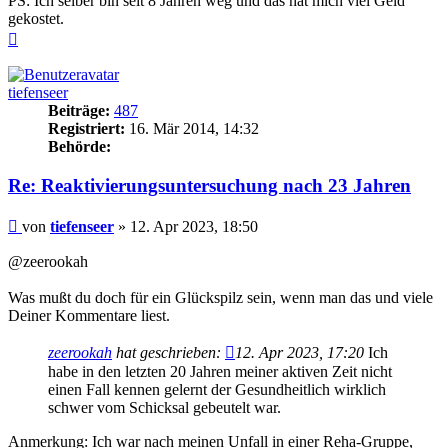
PS: Ich selber bin seit 8 Jahren weg und das hat mich viel Geld
gekostet.
Nach
oben
tiefenseer
Beiträge:
487
Registriert:
16. Mär 2014, 14:32
Behörde:
Re: Reaktivierungsuntersuchung nach 23 Jahren
Beitrag
von
tiefenseer
»
12. Apr 2023, 18:50
@zeerookah
Was mußt du doch für ein Glückspilz sein, wenn man das und viele
Deiner Kommentare liest.
zeerookah
hat geschrieben:
12. Apr 2023, 17:20
Ich
habe in den letzten 20 Jahren meiner aktiven Zeit nicht
einen Fall kennen gelernt der Gesundheitlich wirklich
schwer vom Schicksal gebeutelt war.
Anmerkung: Ich war nach meinen Unfall in einer Reha-Gruppe,