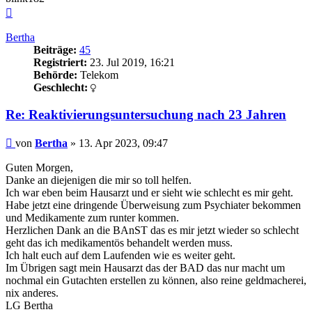
Nach
oben
Bertha
Beiträge:
45
Registriert:
23. Jul 2019, 16:21
Behörde:
Telekom
Geschlecht:
Re: Reaktivierungsuntersuchung nach 23 Jahren
Beitrag
von
Bertha
»
13. Apr 2023, 09:47
Guten Morgen,
Danke an diejenigen die mir so toll helfen.
Ich war eben beim Hausarzt und er sieht wie schlecht es mir geht.
Habe jetzt eine dringende Überweisung zum Psychiater bekommen
und Medikamente zum runter kommen.
Herzlichen Dank an die BAnST das es mir jetzt wieder so schlecht
geht das ich medikamentös behandelt werden muss.
Ich halt euch auf dem Laufenden wie es weiter geht.
Im Übrigen sagt mein Hausarzt das der BAD das nur macht um
nochmal ein Gutachten erstellen zu können, also reine geldmacherei,
nix anderes.
LG Bertha