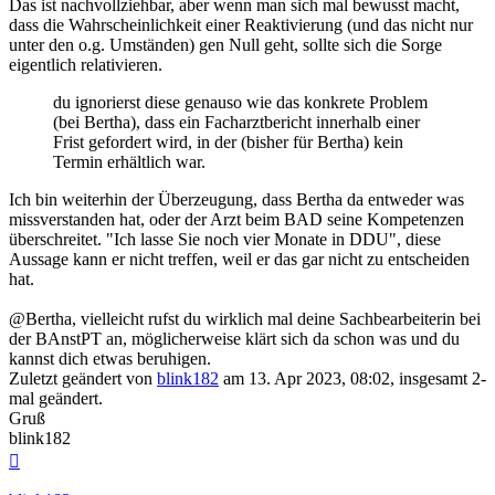
Das ist nachvollziehbar, aber wenn man sich mal bewusst macht,
dass die Wahrscheinlichkeit einer Reaktivierung (und das nicht nur
unter den o.g. Umständen) gen Null geht, sollte sich die Sorge
eigentlich relativieren.
du ignorierst diese genauso wie das konkrete Problem
(bei Bertha), dass ein Facharztbericht innerhalb einer
Frist gefordert wird, in der (bisher für Bertha) kein
Termin erhältlich war.
Ich bin weiterhin der Überzeugung, dass Bertha da entweder was
missverstanden hat, oder der Arzt beim BAD seine Kompetenzen
überschreitet. "Ich lasse Sie noch vier Monate in DDU", diese
Aussage kann er nicht treffen, weil er das gar nicht zu entscheiden
hat.
@Bertha, vielleicht rufst du wirklich mal deine Sachbearbeiterin bei
der BAnstPT an, möglicherweise klärt sich da schon was und du
kannst dich etwas beruhigen.
Zuletzt geändert von
blink182
am 13. Apr 2023, 08:02, insgesamt 2-
mal geändert.
Gruß
blink182
Nach
oben