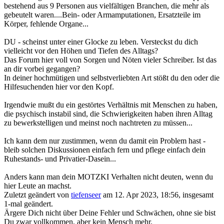
bestehend aus 9 Personen aus vielfältigen Branchen, die mehr als
gebeutelt waren....Bein- oder Armamputationen, Ersatzteile im
Körper, fehlende Organe...
DU - scheinst unter einer Glocke zu leben. Versteckst du dich
vielleicht vor den Höhen und Tiefen des Alltags?
Das Forum hier voll von Sorgen und Nöten vieler Schreiber. Ist das
an dir vorbei gegangen?
In deiner hochmütigen und selbstverliebten Art stößt du den oder die
Hilfesuchenden hier vor den Kopf.
Irgendwie mußt du ein gestörtes Verhältnis mit Menschen zu haben,
die psychisch instabil sind, die Schwierigkeiten haben ihren Alltag
zu bewerkstelligen und meinst noch nachtreten zu müssen...
Ich kann dem nur zustimmen, wenn du damit ein Problem hast -
bleib solchen Diskussionen einfach fern und pflege einfach dein
Ruhestands- und Privatier-Dasein...
Anders kann man dein MOTZKI Verhalten nicht deuten, wenn du
hier Leute an machst.
Zuletzt geändert von
tiefenseer
am 12. Apr 2023, 18:56, insgesamt
1-mal geändert.
Ärgere Dich nicht über Deine Fehler und Schwächen, ohne sie bist
Du zwar vollkommen, aber kein Mensch mehr.