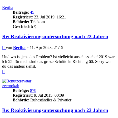
oben
Bertha
Beiträge:
45
Registriert:
23. Jul 2019, 16:21
Behörde:
Telekom
Geschlecht:
Re: Reaktivierungsuntersuchung nach 23 Jahren
Beitrag
von
Bertha
»
11. Apr 2023, 21:15
Und wo ist jetzt das Problem? Ist vielleicht ansichtssache! 2019 war
ich 55. für mich sind das große Schritte in Richtung 60. Sorry wenn
du das anders siehst.
Nach
oben
zeerookah
Beiträge:
879
Registriert:
9. Jul 2015, 00:09
Behörde:
Ruheständler & Privatier
Re: Reaktivierungsuntersuchung nach 23 Jahren