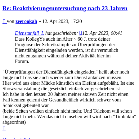
Re: Reaktivierungsuntersuchung nach 23 Jahren
Beitrag
von
zeerookah
»
12. Apr 2023, 17:20
Dienstunfall_L
hat geschrieben:
12. Apr 2023, 00:41
Dass KollegYs auch im Alter ~ 60 J. trotz deiner
Prognose der Schreikrämpfe zu Überprüfungen der
Dienstfähigkeit eingeladen werden, ist dir vermutlich
nicht entgangen während deiner Aktivität hier im
Forum.
"Überprüfungen der Dienstfähigkeit eingeladen" heißt aber noch
lange nicht das sie auch wieder zum Dienst antanzen müssen.
Hier wird aus einer Mücke künstlich ein Elefant aufgebläht. Ist eine
Showveranstaltung die gesetzlich einfach vorgeschrieben ist.
Ich habe in den letzten 20 Jahren meiner aktiven Zeit nicht einen
Fall kennen gelernt der Gesundheitlich wirklich schwer vom
Schicksal gebeutelt war.
(beide Seiten wollten einfach nicht mehr. Und Telekom will schon
lange nicht mehr. Wer das nicht einsehen will wird nach "Timbuktu"
abgeordnet)
Nach
oben