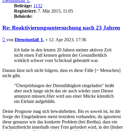
Dienstunfall_L
Beiträge:
1132
Registriert:
7. Mär 2015, 11:05
Behörde:
Re: Reaktivierungsuntersuchung nach 23 Jahren
Beitrag
von
Dienstunfall_L
»
12. Apr 2023, 17:36
Ich habe in den letzten 20 Jahren meiner aktiven Zeit
nicht einen Fall kennen gelernt der Gesundheitlich
wirklich schwer vom Schicksal gebeutelt war.
Daraus lässt sich nicht folgern, dass es diese Fälle [= Menschen]
nicht gibt.
"Überprüfungen der Dienstfähigkeit eingeladen" heißt
aber noch lange nicht das sie auch wieder zum Dienst
antanzen müssen.Hier wird aus einer Mücke künstlich
ein Elefant aufgebläht.
Deine Prognose mag sich bewahrheiten. Bis es soweit ist, ist die
Sorge der Eingeladenen meist trotzdem vorhanden, du ignorierst
diese genauso wie das konkrete Problem (bei Bertha), dass ein
Facharztbericht innerhalb einer Frist gefordert wird, in der (bisher