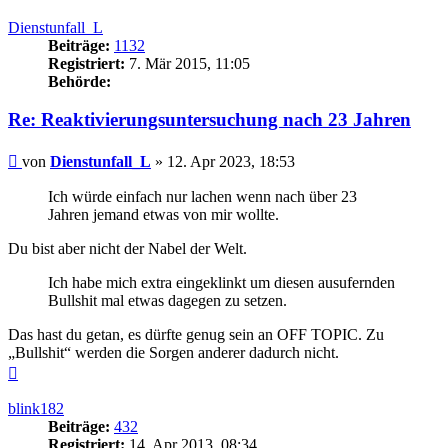
oben
Dienstunfall_L
Beiträge:
1132
Registriert:
7. Mär 2015, 11:05
Behörde:
Re: Reaktivierungsuntersuchung nach 23 Jahren
Beitrag
von
Dienstunfall_L
»
12. Apr 2023, 18:53
Ich würde einfach nur lachen wenn nach über 23
Jahren jemand etwas von mir wollte.
Du bist aber nicht der Nabel der Welt.
Ich habe mich extra eingeklinkt um diesen ausufernden
Bullshit mal etwas dagegen zu setzen.
Das hast du getan, es dürfte genug sein an OFF TOPIC. Zu
„Bullshit“ werden die Sorgen anderer dadurch nicht.
Nach
oben
blink182
Beiträge:
432
Registriert:
14. Apr 2013, 08:34