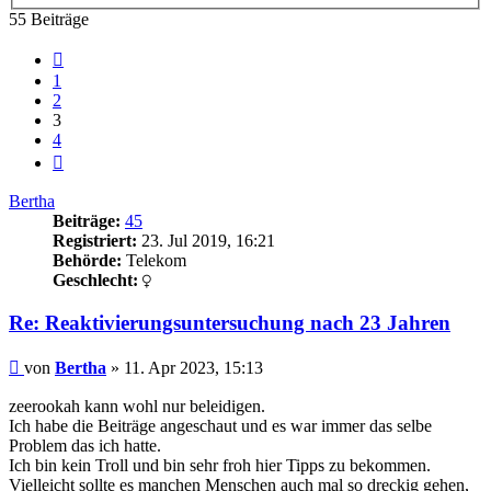
55 Beiträge
Vorherige
1
2
3
4
Nächste
Bertha
Beiträge:
45
Registriert:
23. Jul 2019, 16:21
Behörde:
Telekom
Geschlecht:
Re: Reaktivierungsuntersuchung nach 23 Jahren
Beitrag
von
Bertha
»
11. Apr 2023, 15:13
zeerookah kann wohl nur beleidigen.
Ich habe die Beiträge angeschaut und es war immer das selbe
Problem das ich hatte.
Ich bin kein Troll und bin sehr froh hier Tipps zu bekommen.
Vielleicht sollte es manchen Menschen auch mal so dreckig gehen,