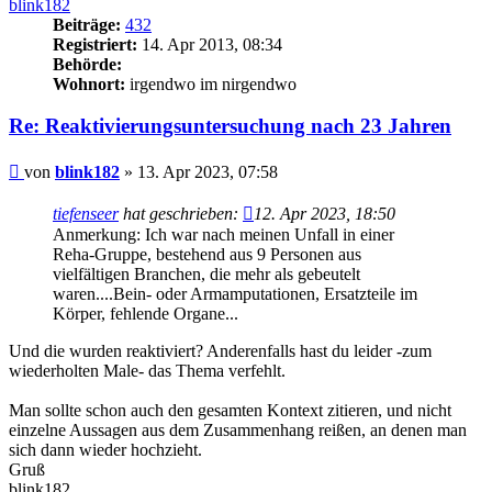
blink182
Beiträge:
432
Registriert:
14. Apr 2013, 08:34
Behörde:
Wohnort:
irgendwo im nirgendwo
Re: Reaktivierungsuntersuchung nach 23 Jahren
Beitrag
von
blink182
»
13. Apr 2023, 07:58
tiefenseer
hat geschrieben:
12. Apr 2023, 18:50
Anmerkung: Ich war nach meinen Unfall in einer
Reha-Gruppe, bestehend aus 9 Personen aus
vielfältigen Branchen, die mehr als gebeutelt
waren....Bein- oder Armamputationen, Ersatzteile im
Körper, fehlende Organe...
Und die wurden reaktiviert? Anderenfalls hast du leider -zum
wiederholten Male- das Thema verfehlt.
Man sollte schon auch den gesamten Kontext zitieren, und nicht
einzelne Aussagen aus dem Zusammenhang reißen, an denen man
sich dann wieder hochzieht.
Gruß
blink182