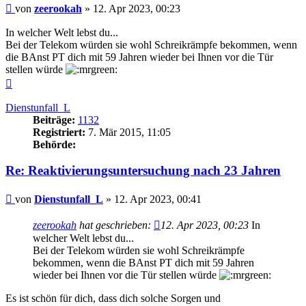
Beitrag
von
zeerookah
»
12. Apr 2023, 00:23
In welcher Welt lebst du...
Bei der Telekom würden sie wohl Schreikrämpfe bekommen, wenn
die BAnst PT dich mit 59 Jahren wieder bei Ihnen vor die Tür
stellen würde
Nach
oben
Dienstunfall_L
Beiträge:
1132
Registriert:
7. Mär 2015, 11:05
Behörde:
Re: Reaktivierungsuntersuchung nach 23 Jahren
Beitrag
von
Dienstunfall_L
»
12. Apr 2023, 00:41
zeerookah
hat geschrieben:
12. Apr 2023, 00:23
In
welcher Welt lebst du...
Bei der Telekom würden sie wohl Schreikrämpfe
bekommen, wenn die BAnst PT dich mit 59 Jahren
wieder bei Ihnen vor die Tür stellen würde
Es ist schön für dich, dass dich solche Sorgen und