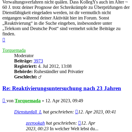
Verwaltungsverfahren nicht quälen. Dass KollegYs auch im Alter ~
60 J. trotz deiner Prognose der Schreikrämpfe zu Überprüfungen der
Dienstfähigkeit eingeladen werden, ist dir vermutlich nicht
entgangen während deiner Aktivität hier im Forum. Sonst
„Reaktivierung“ in die Suche eingeben, insbesondere unter
„Telekom und Deutsche Post“ sind vermehrt solche Beiträge zu
finden.
Nach
oben
Torquemada
Moderator
Beiträge:
3973
Registriert:
4. Jul 2012, 13:08
Behörde:
Ruheständler und Privatier
Geschlecht:
Re: Reaktivierungsuntersuchung nach 23 Jahren
Beitrag
von
Torquemada
»
12. Apr 2023, 09:49
Dienstunfall_L
hat geschrieben:
12. Apr 2023, 00:41
zeerookah
hat geschrieben:
12. Apr
2023, 00:23
In welcher Welt lebst du...