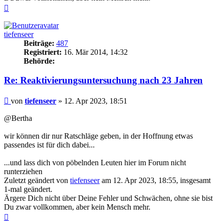
Nach
oben
tiefenseer
Beiträge:
487
Registriert:
16. Mär 2014, 14:32
Behörde:
Re: Reaktivierungsuntersuchung nach 23 Jahren
Beitrag
von
tiefenseer
»
12. Apr 2023, 18:51
@Bertha
wir können dir nur Ratschläge geben, in der Hoffnung etwas
passendes ist für dich dabei...
...und lass dich von pöbelnden Leuten hier im Forum nicht
runterziehen
Zuletzt geändert von
tiefenseer
am 12. Apr 2023, 18:55, insgesamt
1-mal geändert.
Ärgere Dich nicht über Deine Fehler und Schwächen, ohne sie bist
Du zwar vollkommen, aber kein Mensch mehr.
Nach