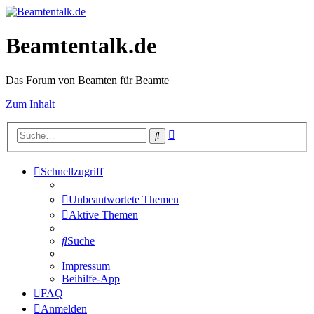
Beamtentalk.de
Das Forum von Beamten für Beamte
Zum Inhalt
Erweiterte
Suche
Suche
Schnellzugriff
Unbeantwortete Themen
Aktive Themen
Suche
Impressum
Beihilfe-App
FAQ
Anmelden