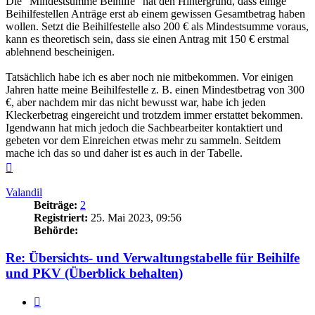
Die "Mindestsumme Beihilfe" hat den Hintergrund, dass einige
Beihilfestellen Anträge erst ab einem gewissen Gesamtbetrag haben
wollen. Setzt die Beihilfestelle also 200 € als Mindestsumme voraus,
kann es theoretisch sein, dass sie einen Antrag mit 150 € erstmal
ablehnend bescheinigen.
Tatsächlich habe ich es aber noch nie mitbekommen. Vor einigen
Jahren hatte meine Beihilfestelle z. B. einen Mindestbetrag von 300
€, aber nachdem mir das nicht bewusst war, habe ich jeden
Kleckerbetrag eingereicht und trotzdem immer erstattet bekommen.
Igendwann hat mich jedoch die Sachbearbeiter kontaktiert und
gebeten vor dem Einreichen etwas mehr zu sammeln. Seitdem
mache ich das so und daher ist es auch in der Tabelle.
Nach
oben
Valandil
Beiträge:
2
Registriert:
25. Mai 2023, 09:56
Behörde:
Re: Übersichts- und Verwaltungstabelle für Beihilfe
und PKV (Überblick behalten)
Zitieren