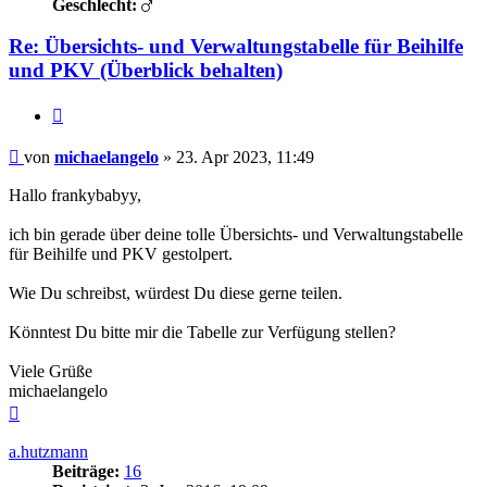
Geschlecht:
Re: Übersichts- und Verwaltungstabelle für Beihilfe
und PKV (Überblick behalten)
Zitieren
Beitrag
von
michaelangelo
»
23. Apr 2023, 11:49
Hallo frankybabyy,
ich bin gerade über deine tolle Übersichts- und Verwaltungstabelle
für Beihilfe und PKV gestolpert.
Wie Du schreibst, würdest Du diese gerne teilen.
Könntest Du bitte mir die Tabelle zur Verfügung stellen?
Viele Grüße
michaelangelo
Nach
oben
a.hutzmann
Beiträge:
16