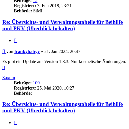
Beiträge:
15
Registriert:
3. Feb 2018, 23:21
Behörde:
StMI
Re: Übersichts- und Verwaltungstabelle für Beihilfe
und PKV (Überblick behalten)
Zitieren
Beitrag
von
frankybabyy
»
21. Jan 2024, 20:47
Es gibt ein Update auf Version 1.8.3. Nur kosmetische Änderungen.
Nach
oben
Saxum
Beiträge:
109
Registriert:
25. Mai 2020, 10:27
Behörde:
Re: Übersichts- und Verwaltungstabelle für Beihilfe
und PKV (Überblick behalten)
Zitieren