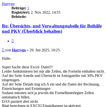
Harrygo
Beiträge:
1
Registriert:
2. Nov 2022, 14:55
Behörde:
Re: Übersichts- und Verwaltungstabelle für Beihilfe
und PKV (Überblick behalten)
Zitieren
Beitrag
von
Harrygo
»
29. Jun 2025, 10:25
Hallo.
Super Sache diese Excel- Datei!!!
Leider funktionieren bei mir alle Zellen, die Formeln enthalten nicht.
Auf der Seite Anteile und Übersicht ist Antragsteller mit 30% PKV
eingetragen.
Auf der Seite Details trag ich A ein und die Daten der Rechnung,
Einreichungen und Erstattungen
Sodann müssten sich ja jeweils die Formelhinterlegten Zellen
automatisch füllen.
DAS passiert aber nicht.
Blatt berechnen in EXCEl Einstellungen ist aktiviert.