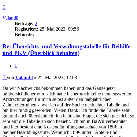
Nach
oben
Valandil
Beiträge:
2
Registriert:
25. Mai 2023, 09:56
Behörde:
Re: Übersichts- und Verwaltungstabelle für Beihilfe
und PKV (Überblick behalten)
Zitieren
Beitrag
von
Valandil
»
25. Mai 2023, 12:03
Da wir Nachwuchs bekommen haben und das Ganze jetzt
unübersichtlicher wird - ich hatte bisher noch keine nennenswerten
Arztrechnungen für mich selbst außer den halbjährlichen
Zahnarztterminen -, war ich auf der Suche nach einer Tabelle und
bin hier fündig geworden. Vielen Dank! Ich finde die Tabelle sehr
gut und auch übersichtlich. Ich hätte eine Frage, die sich gar nicht so
sehr auf die Tabelle an sich bezieht. Ich bin in BaWü verbeamtet
und hier besteht eine Kostendämpfungspauschale von 180€ in
meiner Besoldungsstufe. Wenn ich 180€ unter "Anteile und