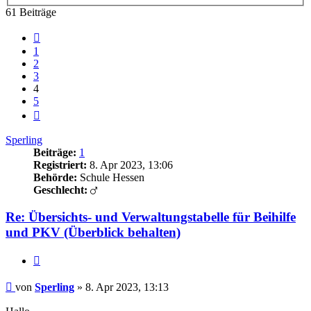
61 Beiträge
Vorherige
1
2
3
4
5
Nächste
Sperling
Beiträge:
1
Registriert:
8. Apr 2023, 13:06
Behörde:
Schule Hessen
Geschlecht:
Re: Übersichts- und Verwaltungstabelle für Beihilfe
und PKV (Überblick behalten)
Zitieren
Beitrag
von
Sperling
»
8. Apr 2023, 13:13