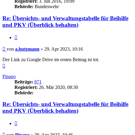
Registriert:
3. Jun 2016, 19:09
Behörde:
Bundeswehr
Re: Übersichts- und Verwaltungstabelle für Beihilfe
und PKV (Überblick behalten)
Zitieren
Beitrag
von
a.hutzmann
»
29. Apr 2023, 10:16
Der Link zu Google Drive im ersten Beitrag ist tot.
Nach
oben
Pipapo
Beiträge:
871
Registriert:
26. Mär 2020, 08:30
Behörde:
Re: Übersichts- und Verwaltungstabelle für Beihilfe
und PKV (Überblick behalten)
Zitieren
Beitrag
von
Pipapo
»
29. Apr 2023, 10:46