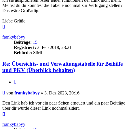
ich sie ausprobieren. Aber leider funktioniert der Link nicht mehr.
Meinst du du könntest die Tabelle nochmal zur Verfügung stellen?
Das wäre Großartig.
Liebe Grüße
Nach
oben
frankybabyy
Beiträge:
15
Registriert:
3. Feb 2018, 23:21
Behörde:
StMI
Re: Übersichts- und Verwaltungstabelle für Beihilfe
und PKV (Überblick behalten)
Zitieren
Beitrag
von
frankybabyy
»
3. Dez 2023, 20:16
Den Link hab ich vor ein paar Seiten erneuert und ein paar Beiträge
über dir wurde dieser Link nochmal zitiert.
Nach
oben
frankybabyy