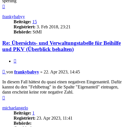
sperling
Nach
oben
frankybabyy
Beiträge:
15
Registriert:
3. Feb 2018, 23:21
Behörde:
StMI
Re: Übersichts- und Verwaltungstabelle für Beihilfe
und PKV (Überblick behalten)
Zitieren
Beitrag
von
frankybabyy
»
22. Apr 2023, 14:45
In diesem Fall hättest du quasi einen negativen Eingenanteil. Dafür
kannst du den "Fehlbetrag" in die Spalte "Eigenanteil" eintragen,
dann erscheint keine rote negative Zahl.
Nach
oben
michaelangelo
Beiträge:
1
Registriert:
23. Apr 2023, 11:41
Behörde: