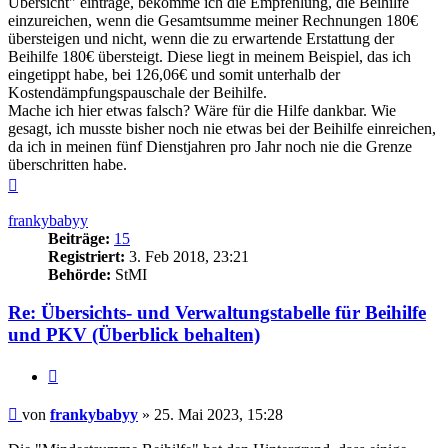
Übersicht" eintrage, bekomme ich die Empfehlung, die Beihilfe
einzureichen, wenn die Gesamtsumme meiner Rechnungen 180€
übersteigen und nicht, wenn die zu erwartende Erstattung der
Beihilfe 180€ übersteigt. Diese liegt in meinem Beispiel, das ich
eingetippt habe, bei 126,06€ und somit unterhalb der
Kostendämpfungspauschale der Beihilfe.
Mache ich hier etwas falsch? Wäre für die Hilfe dankbar. Wie
gesagt, ich musste bisher noch nie etwas bei der Beihilfe einreichen,
da ich in meinen fünf Dienstjahren pro Jahr noch nie die Grenze
überschritten habe.
Nach
oben
frankybabyy
Beiträge:
15
Registriert:
3. Feb 2018, 23:21
Behörde:
StMI
Re: Übersichts- und Verwaltungstabelle für Beihilfe
und PKV (Überblick behalten)
Zitieren
Beitrag
von
frankybabyy
»
25. Mai 2023, 15:28