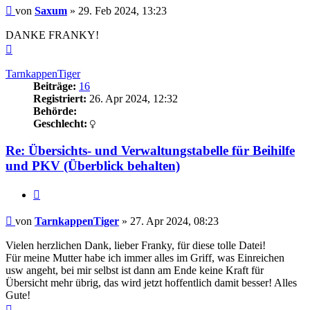
Beitrag
von
Saxum
»
29. Feb 2024, 13:23
DANKE FRANKY!
Nach
oben
TarnkappenTiger
Beiträge:
16
Registriert:
26. Apr 2024, 12:32
Behörde:
Geschlecht:
Re: Übersichts- und Verwaltungstabelle für Beihilfe
und PKV (Überblick behalten)
Zitieren
Beitrag
von
TarnkappenTiger
»
27. Apr 2024, 08:23
Vielen herzlichen Dank, lieber Franky, für diese tolle Datei!
Für meine Mutter habe ich immer alles im Griff, was Einreichen
usw angeht, bei mir selbst ist dann am Ende keine Kraft für
Übersicht mehr übrig, das wird jetzt hoffentlich damit besser! Alles
Gute!
Nach