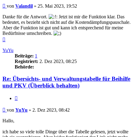
Beitrag
von
Valandil
»
25. Mai 2023, 19:52
Danke für die Antwort.
Jetzt ist mir die Funktion klar. Das
bedeutet, es bezieht sich nicht auf die Kostendämpfungspauschale.
Aber die Funktion ist gut und kann ich entsprechend für meine
Bedürfnisse umschreiben.
Nach
oben
YuYu
Beiträge:
1
Registriert:
2. Dez 2023, 08:25
Behörde:
Re: Übersichts- und Verwaltungstabelle für Beihilfe
und PKV (Überblick behalten)
Zitieren
Beitrag
von
YuYu
»
2. Dez 2023, 08:42
Hallo,
ich habe so viele tolle Dinge über die Tabelle gelesen, jetzt wollte