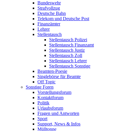
Bundeswehr
Strafvollzug
Deutsche Bahn
Telekom und Deutsche Post
Finanzämter
Lehrer
Stellentausch
Stellentausch Polizei
Stellentausch Finanzamt
Stellentausch Justiz
Stellentausch Zoll
Stellentausch Lehrer
Stellentausch Sonstige
Beamten-Poesie
Singlebörse für Beamte
Off Topic
Sonstige Foren
Vorstellungsforum
Kontaktforum
Politik
Urlaubsforum
Fragen und Antworten
Sport
Support, News & Infos
Mülltonne