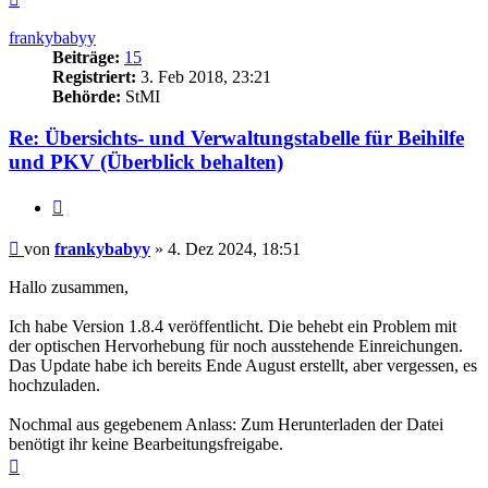
oben
frankybabyy
Beiträge:
15
Registriert:
3. Feb 2018, 23:21
Behörde:
StMI
Re: Übersichts- und Verwaltungstabelle für Beihilfe
und PKV (Überblick behalten)
Zitieren
Beitrag
von
frankybabyy
»
4. Dez 2024, 18:51
Hallo zusammen,
Ich habe Version 1.8.4 veröffentlicht. Die behebt ein Problem mit
der optischen Hervorhebung für noch ausstehende Einreichungen.
Das Update habe ich bereits Ende August erstellt, aber vergessen, es
hochzuladen.
Nochmal aus gegebenem Anlass: Zum Herunterladen der Datei
benötigt ihr keine Bearbeitungsfreigabe.
Nach
oben