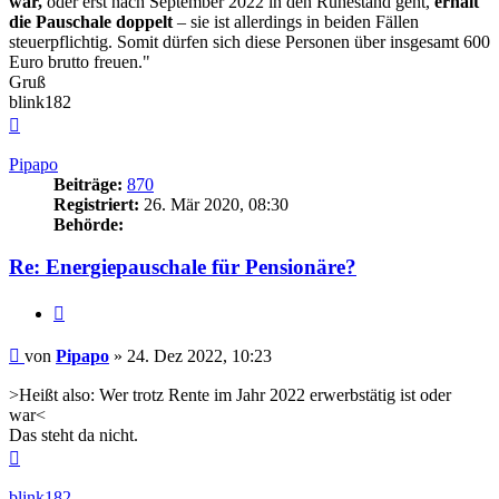
war,
oder erst nach September 2022 in den Ruhestand geht,
erhält
die Pauschale doppelt
– sie ist allerdings in beiden Fällen
steuerpflichtig. Somit dürfen sich diese Personen über insgesamt 600
Euro brutto freuen."
Gruß
blink182
Nach
oben
Pipapo
Beiträge:
870
Registriert:
26. Mär 2020, 08:30
Behörde:
Re: Energiepauschale für Pensionäre?
Zitieren
Beitrag
von
Pipapo
»
24. Dez 2022, 10:23
>Heißt also: Wer trotz Rente im Jahr 2022 erwerbstätig ist oder
war<
Das steht da nicht.
Nach
oben
blink182