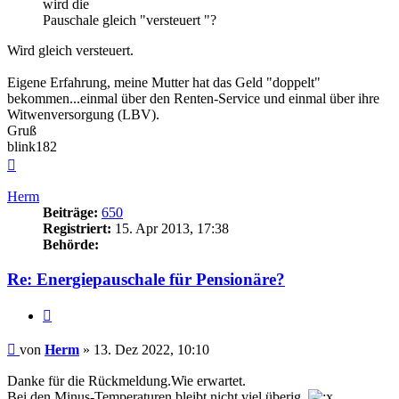
wird die
Pauschale gleich "versteuert "?
Wird gleich versteuert.
Eigene Erfahrung, meine Mutter hat das Geld "doppelt"
bekommen...einmal über den Renten-Service und einmal über ihre
Witwenversorgung (LBV).
Gruß
blink182
Nach
oben
Herm
Beiträge:
650
Registriert:
15. Apr 2013, 17:38
Behörde:
Re: Energiepauschale für Pensionäre?
Zitieren
Beitrag
von
Herm
»
13. Dez 2022, 10:10
Danke für die Rückmeldung.Wie erwartet.
Bei den Minus-Temperaturen bleibt nicht viel überig.