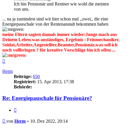
Ich bin Pensionär und Rentner wie wohl die meisten
von uns.
... na ja zumindest sind wir hier schon mal ,,zwei,, die eine
Energiepauschale von der Rentenanstalt bekommen haben
meine Eltern sagten damals immer wieder:Junge mach aus
Deinem Leben was anständiges, Ergebnis : Feinmechaniker,
Soldat,Arbeiter,Angestellter,Beamter,Pensionär,was soll ich
noch vollbringen ? für kreative Vorschläge bin ich offen ...
Nach
oben
Herm
Beiträge:
650
Registriert:
15. Apr 2013, 17:38
Behörde:
Re: Energiepauschale für Pensionäre?
Zitieren
Beitrag
von
Herm
»
10. Dez 2022, 20:14