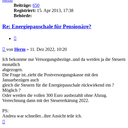
Herm
Beiträge:
650
Registriert:
15. Apr 2013, 17:38
Behörde:
Re: Energiepauschale für Pensionäre?
Zitieren
Beitrag
von
Herm
»
11. Dez 2022, 10:20
Ich bekomme nur Versorgungsbezüge..und da werden ja die Steuern
monatlich
abgezogen.
Die Frage ist..zieht die Postversorgungskasse mit den
Januarbezügen auch
gleich die Steuern für die Energiepauschale rückwirkend ein ?
Möglich ?
Oder werden die vollen 300 Euro ausbezahlt ohne Abzug.
Verrechnung dann mit der Steuererkärung 2022.
PS:
Andrea war schneller...ihre Ansicht teile ich.
Nach
oben