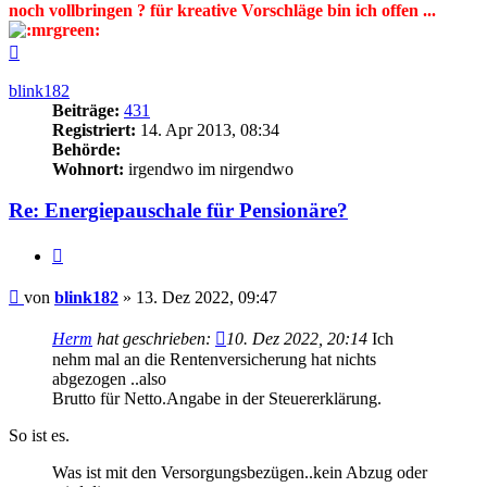
noch vollbringen ? für kreative Vorschläge bin ich offen ...
Nach
oben
blink182
Beiträge:
431
Registriert:
14. Apr 2013, 08:34
Behörde:
Wohnort:
irgendwo im nirgendwo
Re: Energiepauschale für Pensionäre?
Zitieren
Beitrag
von
blink182
»
13. Dez 2022, 09:47
Herm
hat geschrieben:
10. Dez 2022, 20:14
Ich
nehm mal an die Rentenversicherung hat nichts
abgezogen ..also
Brutto für Netto.Angabe in der Steuererklärung.
So ist es.
Was ist mit den Versorgungsbezügen..kein Abzug oder