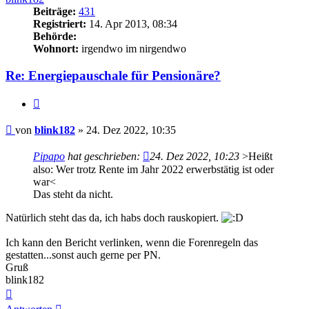
Beiträge:
431
Registriert:
14. Apr 2013, 08:34
Behörde:
Wohnort:
irgendwo im nirgendwo
Re: Energiepauschale für Pensionäre?
Zitieren
Beitrag
von
blink182
»
24. Dez 2022, 10:35
Pipapo
hat geschrieben:
24. Dez 2022, 10:23
>Heißt
also: Wer trotz Rente im Jahr 2022 erwerbstätig ist oder
war<
Das steht da nicht.
Natürlich steht das da, ich habs doch rauskopiert.
Ich kann den Bericht verlinken, wenn die Forenregeln das
gestatten...sonst auch gerne per PN.
Gruß
blink182
Nach
oben