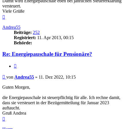
Damit wird Energiepauschale eben bei jährlichen Steuererklärung
versteuert.
Viele Grüße
Nach
oben
Andrea55
Beiträge:
252
Registriert:
11. Apr 2013, 00:15
Behörde:
Re: Energiepauschale für Pensionäre?
Zitieren
Beitrag
von
Andrea55
»
11. Dez 2022, 10:15
Guten Morgen,
die Energiepauschale ist steuerpflichtig für alle. Ich rechne damit,
dass sie versteuert in der Bezügemitteilung für Januar 2023
auftaucht.
Gruß Andrea
Nach
oben