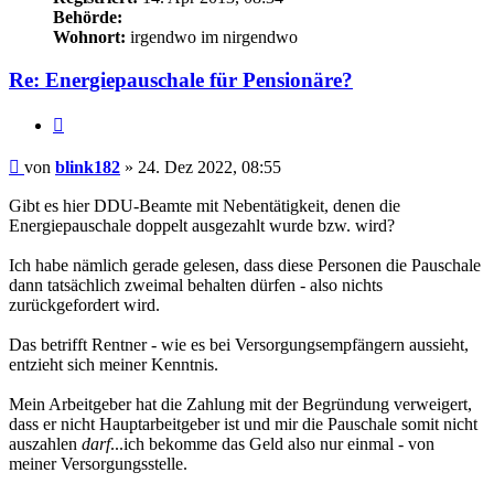
Behörde:
Wohnort:
irgendwo im nirgendwo
Re: Energiepauschale für Pensionäre?
Zitieren
Beitrag
von
blink182
»
24. Dez 2022, 08:55
Gibt es hier DDU-Beamte mit Nebentätigkeit, denen die
Energiepauschale doppelt ausgezahlt wurde bzw. wird?
Ich habe nämlich gerade gelesen, dass diese Personen die Pauschale
dann tatsächlich zweimal behalten dürfen - also nichts
zurückgefordert wird.
Das betrifft Rentner - wie es bei Versorgungsempfängern aussieht,
entzieht sich meiner Kenntnis.
Mein Arbeitgeber hat die Zahlung mit der Begründung verweigert,
dass er nicht Hauptarbeitgeber ist und mir die Pauschale somit nicht
auszahlen
darf
...ich bekomme das Geld also nur einmal - von
meiner Versorgungsstelle.