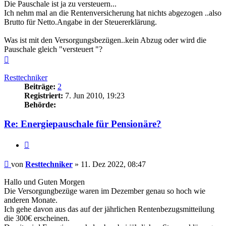
Die Pauschale ist ja zu versteuern...
Ich nehm mal an die Rentenversicherung hat nichts abgezogen ..also
Brutto für Netto.Angabe in der Steuererklärung.
Was ist mit den Versorgungsbezügen..kein Abzug oder wird die
Pauschale gleich "versteuert "?
Nach
oben
Resttechniker
Beiträge:
2
Registriert:
7. Jun 2010, 19:23
Behörde:
Re: Energiepauschale für Pensionäre?
Zitieren
Beitrag
von
Resttechniker
»
11. Dez 2022, 08:47
Hallo und Guten Morgen
Die Versorgungbezüge waren im Dezember genau so hoch wie
anderen Monate.
Ich gehe davon aus das auf der jährlichen Rentenbezugsmitteilung
die 300€ erscheinen.