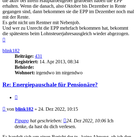
die aktiv bei ihrem Hauptarbeitgeber gearbeitet haben die EPP
erhalten. Wenn die danach, also Oktober bis Dezember in Rente
gegangen sind, dann bekommen sie die EPP im Dezember noch mal
mit der Rente.
Es geht nicht um Rentner mit Nebenjob.
Und wer zu Unrecht die EPP mehrfach bekommen hat, bekommt
die spätestens beim Lohnsteuerjahresausgleich wieder abgezogen.
Nach
oben
blink182
Beiträge:
431
Registriert:
14. Apr 2013, 08:34
Behörde:
Wohnort:
irgendwo im nirgendwo
Re: Energiepauschale für Pensionäre?
Zitieren
Beitrag
von
blink182
»
24. Dez 2022, 10:15
Pipapo
hat geschrieben:
24. Dez 2022, 10:06
Ich
denke, da hast du dich verlesen.
Es handelt sich um einen Bericht der tz...keine Ahnung, ob ich den