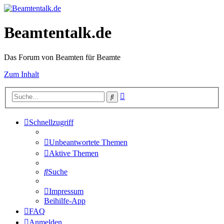
Beamtentalk.de
Das Forum von Beamten für Beamte
Zum Inhalt
Erweiterte
Suche
Suche
Schnellzugriff
Unbeantwortete Themen
Aktive Themen
Suche
Impressum
Beihilfe-App
FAQ
Anmelden