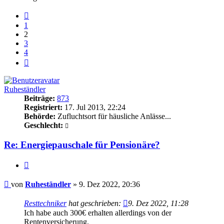
Vorherige
1
2
3
4
Nächste
Ruheständler
Beiträge:
873
Registriert:
17. Jul 2013, 22:24
Behörde:
Zufluchtsort für häusliche Anlässe...
Geschlecht:
Re: Energiepauschale für Pensionäre?
Zitieren
Beitrag
von
Ruheständler
»
9. Dez 2022, 20:36
Resttechniker
hat geschrieben:
9. Dez 2022, 11:28
Ich habe auch 300€ erhalten allerdings von der
Rentenversicherung.