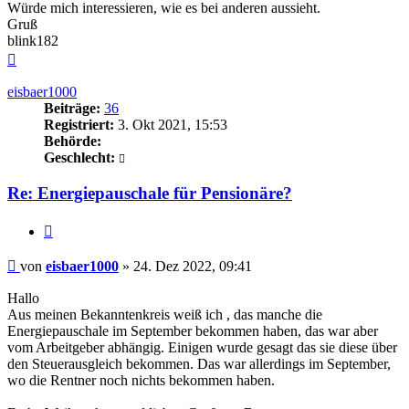
Würde mich interessieren, wie es bei anderen aussieht.
Gruß
blink182
Nach
oben
eisbaer1000
Beiträge:
36
Registriert:
3. Okt 2021, 15:53
Behörde:
Geschlecht:
Re: Energiepauschale für Pensionäre?
Zitieren
Beitrag
von
eisbaer1000
»
24. Dez 2022, 09:41
Hallo
Aus meinen Bekanntenkreis weiß ich , das manche die
Energiepauschale im September bekommen haben, das war aber
vom Arbeitgeber abhängig. Einigen wurde gesagt das sie diese über
den Steuerausgleich bekommen. Das war allerdings im September,
wo die Rentner noch nichts bekommen haben.