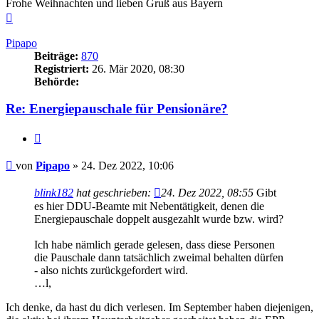
Frohe Weihnachten und lieben Gruß aus Bayern
Nach
oben
Pipapo
Beiträge:
870
Registriert:
26. Mär 2020, 08:30
Behörde:
Re: Energiepauschale für Pensionäre?
Zitieren
Beitrag
von
Pipapo
»
24. Dez 2022, 10:06
blink182
hat geschrieben:
24. Dez 2022, 08:55
Gibt
es hier DDU-Beamte mit Nebentätigkeit, denen die
Energiepauschale doppelt ausgezahlt wurde bzw. wird?
Ich habe nämlich gerade gelesen, dass diese Personen
die Pauschale dann tatsächlich zweimal behalten dürfen
- also nichts zurückgefordert wird.
…l,
Ich denke, da hast du dich verlesen. Im September haben diejenigen,