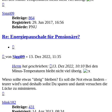
Nach
oben
Siggi09
Beiträge:
864
Registriert:
29. Jun 2017, 16:56
Behörde:
PNU
Re: Energiepauschale für Pensionäre?
Zitieren
Beitrag
von
Siggi09
»
13. Dez 2022, 11:35
Herm
hat geschrieben:
13. Dez 2022, 10:10
Bei den
Minus-Temperaturen bleibt nicht viel überig.
Wieso sollte etwas "übrig" bleiben? Es soll die Not etwas lindern -
teurer wird's und deshalb sollst Du sparen und damit versuchen die
Lücke zu minimieren.
Nach
oben
blink182
Beiträge:
431
Registriert:
14. Apr 2013, 08:34