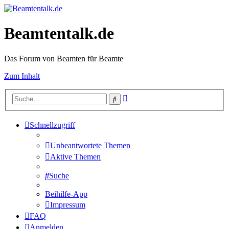
Beamtentalk.de
Das Forum von Beamten für Beamte
Zum Inhalt
Erweiterte
Suche
Suche
Schnellzugriff
Unbeantwortete Themen
Aktive Themen
Suche
Beihilfe-App
Impressum
FAQ
Anmelden