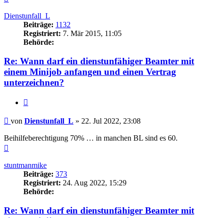
oben
Dienstunfall_L
Beiträge:
1132
Registriert:
7. Mär 2015, 11:05
Behörde:
Re: Wann darf ein dienstunfähiger Beamter mit
einem Minijob anfangen und einen Vertrag
unterzeichnen?
Zitieren
Beitrag
von
Dienstunfall_L
»
22. Jul 2022, 23:08
Beihilfeberechtigung 70% … in manchen BL sind es 60.
Nach
oben
stuntmanmike
Beiträge:
373
Registriert:
24. Aug 2022, 15:29
Behörde:
Re: Wann darf ein dienstunfähiger Beamter mit