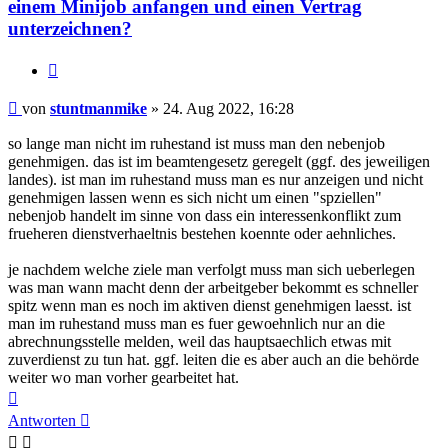
einem Minijob anfangen und einen Vertrag
unterzeichnen?
Zitieren
Beitrag
von
stuntmanmike
»
24. Aug 2022, 16:28
so lange man nicht im ruhestand ist muss man den nebenjob
genehmigen. das ist im beamtengesetz geregelt (ggf. des jeweiligen
landes). ist man im ruhestand muss man es nur anzeigen und nicht
genehmigen lassen wenn es sich nicht um einen "spziellen"
nebenjob handelt im sinne von dass ein interessenkonflikt zum
frueheren dienstverhaeltnis bestehen koennte oder aehnliches.
je nachdem welche ziele man verfolgt muss man sich ueberlegen
was man wann macht denn der arbeitgeber bekommt es schneller
spitz wenn man es noch im aktiven dienst genehmigen laesst. ist
man im ruhestand muss man es fuer gewoehnlich nur an die
abrechnungsstelle melden, weil das hauptsaechlich etwas mit
zuverdienst zu tun hat. ggf. leiten die es aber auch an die behörde
weiter wo man vorher gearbeitet hat.
Nach
oben
Antworten