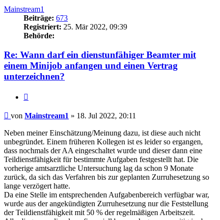
Mainstream1
Beiträge:
673
Registriert:
25. Mär 2022, 09:39
Behörde:
Re: Wann darf ein dienstunfähiger Beamter mit
einem Minijob anfangen und einen Vertrag
unterzeichnen?
Zitieren
Beitrag
von
Mainstream1
»
18. Jul 2022, 20:11
Neben meiner Einschätzung/Meinung dazu, ist diese auch nicht
unbegründet. Einem früheren Kollegen ist es leider so ergangen,
dass nochmals der AA eingeschaltet wurde und dieser dann eine
Teildienstfähigkeit für bestimmte Aufgaben festgestellt hat. Die
vorherige amtsarztliche Untersuchung lag da schon 9 Monate
zurück, da sich das Verfahren bis zur geplanten Zurruhesetzung so
lange verzögert hatte.
Da eine Stelle im entsprechenden Aufgabenbereich verfügbar war,
wurde aus der angekündigten Zurruhesetzung nur die Feststellung
der Teildienstfähigkeit mit 50 % der regelmäßigen Arbeitszeit.