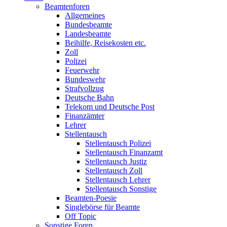
Beamtenforen
Allgemeines
Bundesbeamte
Landesbeamte
Beihilfe, Reisekosten etc.
Zoll
Polizei
Feuerwehr
Bundeswehr
Strafvollzug
Deutsche Bahn
Telekom und Deutsche Post
Finanzämter
Lehrer
Stellentausch
Stellentausch Polizei
Stellentausch Finanzamt
Stellentausch Justiz
Stellentausch Zoll
Stellentausch Lehrer
Stellentausch Sonstige
Beamten-Poesie
Singlebörse für Beamte
Off Topic
Sonstige Foren