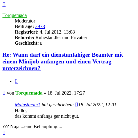
Nach
oben
Torquemada
Moderator
Beiträge:
3973
Registriert:
4. Jul 2012, 13:08
Behörde:
Ruheständler und Privatier
Geschlecht:
Re: Wann darf ein dienstunfähiger Beamter mit
einem Minijob anfangen und einen Vertrag
unterzeichnen?
Zitieren
Beitrag
von
Torquemada
»
18. Jul 2022, 17:27
Mainstream1
hat geschrieben:
18. Jul 2022, 12:01
Hallo,
das kommt anfangs gar nicht gut,
??? Naja....eine Behauptung....
Nach
oben