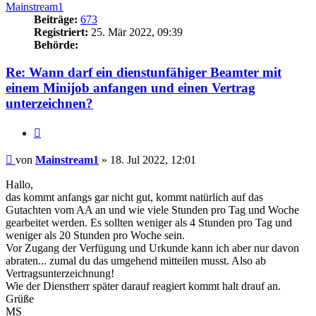
Mainstream1
Beiträge:
673
Registriert:
25. Mär 2022, 09:39
Behörde:
Re: Wann darf ein dienstunfähiger Beamter mit
einem Minijob anfangen und einen Vertrag
unterzeichnen?
Zitieren
Beitrag
von
Mainstream1
»
18. Jul 2022, 12:01
Hallo,
das kommt anfangs gar nicht gut, kommt natürlich auf das
Gutachten vom AA an und wie viele Stunden pro Tag und Woche
gearbeitet werden. Es sollten weniger als 4 Stunden pro Tag und
weniger als 20 Stunden pro Woche sein.
Vor Zugang der Verfügung und Urkunde kann ich aber nur davon
abraten... zumal du das umgehend mitteilen musst. Also ab
Vertragsunterzeichnung!
Wie der Dienstherr später darauf reagiert kommt halt drauf an.
Grüße
MS