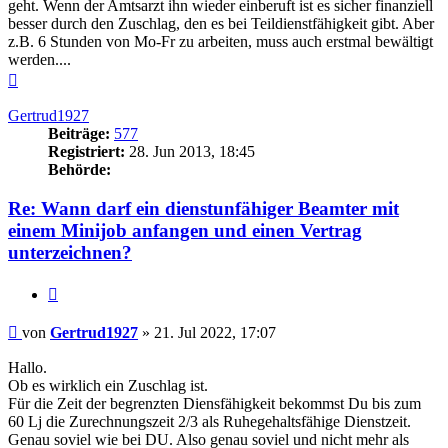
geht. Wenn der Amtsarzt ihn wieder einberuft ist es sicher finanziell
besser durch den Zuschlag, den es bei Teildienstfähigkeit gibt. Aber
z.B. 6 Stunden von Mo-Fr zu arbeiten, muss auch erstmal bewältigt
werden....
Nach
oben
Gertrud1927
Beiträge:
577
Registriert:
28. Jun 2013, 18:45
Behörde:
Re: Wann darf ein dienstunfähiger Beamter mit
einem Minijob anfangen und einen Vertrag
unterzeichnen?
Zitieren
Beitrag
von
Gertrud1927
»
21. Jul 2022, 17:07
Hallo.
Ob es wirklich ein Zuschlag ist.
Für die Zeit der begrenzten Diensfähigkeit bekommst Du bis zum
60 Lj die Zurechnungszeit 2/3 als Ruhegehaltsfähige Dienstzeit.
Genau soviel wie bei DU. Also genau soviel und nicht mehr als