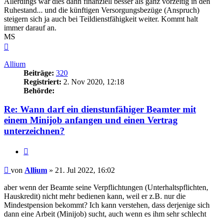
Allerdings war dies dann finanziell besser als ganz vorzeitig in den
Ruhestand... und die künftigen Versorgungsbezüge (Anspruch)
steigern sich ja auch bei Teildienstfähigkeit weiter. Kommt halt
immer darauf an.
MS
Nach
oben
Allium
Beiträge:
320
Registriert:
2. Nov 2020, 12:18
Behörde:
Re: Wann darf ein dienstunfähiger Beamter mit
einem Minijob anfangen und einen Vertrag
unterzeichnen?
Zitieren
Beitrag
von
Allium
»
21. Jul 2022, 16:02
aber wenn der Beamte seine Verpflichtungen (Unterhaltspflichten,
Hauskredit) nicht mehr bedienen kann, weil er z.B. nur die
Mindestpension bekommt? Ich kann verstehen, dass derjenige sich
dann eine Arbeit (Minijob) sucht, auch wenn es ihm sehr schlecht