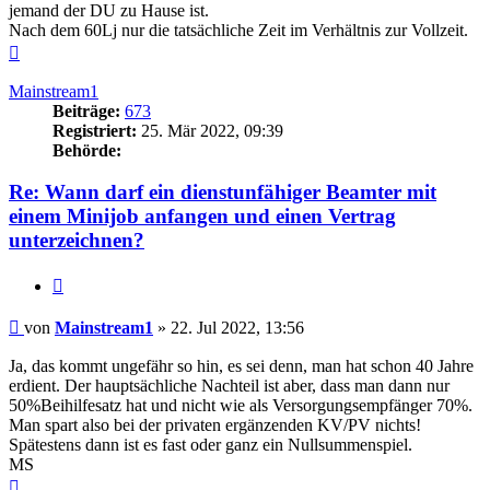
jemand der DU zu Hause ist.
Nach dem 60Lj nur die tatsächliche Zeit im Verhältnis zur Vollzeit.
Nach
oben
Mainstream1
Beiträge:
673
Registriert:
25. Mär 2022, 09:39
Behörde:
Re: Wann darf ein dienstunfähiger Beamter mit
einem Minijob anfangen und einen Vertrag
unterzeichnen?
Zitieren
Beitrag
von
Mainstream1
»
22. Jul 2022, 13:56
Ja, das kommt ungefähr so hin, es sei denn, man hat schon 40 Jahre
erdient. Der hauptsächliche Nachteil ist aber, dass man dann nur
50%Beihilfesatz hat und nicht wie als Versorgungsempfänger 70%.
Man spart also bei der privaten ergänzenden KV/PV nichts!
Spätestens dann ist es fast oder ganz ein Nullsummenspiel.
MS
Nach