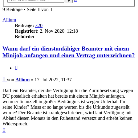
Suche
9 Beiträge • Seite
1
von
1
Allium
Beiträge:
320
Registriert:
2. Nov 2020, 12:18
Behörde:
Wann darf ein dienstunfähiger Beamter mit einem
Minijob anfangen und einen Vertrag unterzeichnen?
Zitieren
Beitrag
von
Allium
»
17. Jul 2022, 11:37
Darf ein Beamter, der die Verfügung für die Zurruhesetzung wegen
DU postalisch erhalten hat bereits mit einem Minijob anfangen,
wenn er finanziell in großer Bedrängnis ist wegen Unterhalt für
seine Kinder? Muss er so lange warten bis die Urkunde zugestellt
wurde? Der Beamte ist krankgeschrieben, wird laut Verfügung mit
Ablauf diesen Monats in den Ruhestand versetzt und erhebt keinen
Widerspruch.
Nach
oben