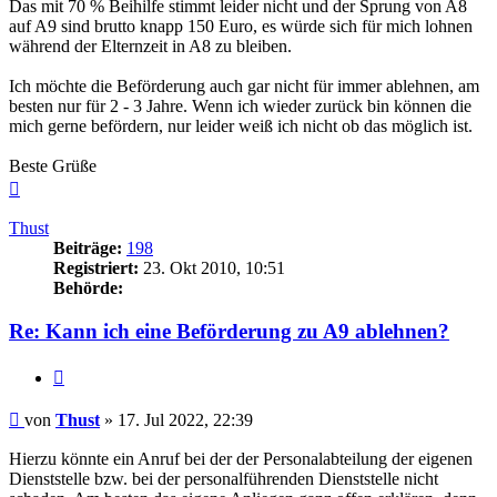
Das mit 70 % Beihilfe stimmt leider nicht und der Sprung von A8
auf A9 sind brutto knapp 150 Euro, es würde sich für mich lohnen
während der Elternzeit in A8 zu bleiben.
Ich möchte die Beförderung auch gar nicht für immer ablehnen, am
besten nur für 2 - 3 Jahre. Wenn ich wieder zurück bin können die
mich gerne befördern, nur leider weiß ich nicht ob das möglich ist.
Beste Grüße
Nach
oben
Thust
Beiträge:
198
Registriert:
23. Okt 2010, 10:51
Behörde:
Re: Kann ich eine Beförderung zu A9 ablehnen?
Zitieren
Beitrag
von
Thust
»
17. Jul 2022, 22:39
Hierzu könnte ein Anruf bei der der Personalabteilung der eigenen
Dienststelle bzw. bei der personalführenden Dienststelle nicht