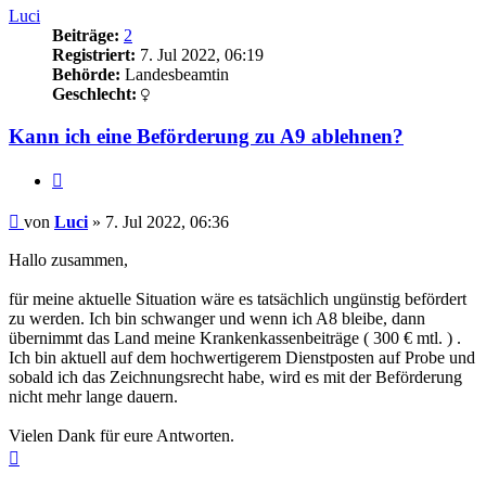
Luci
Beiträge:
2
Registriert:
7. Jul 2022, 06:19
Behörde:
Landesbeamtin
Geschlecht:
Kann ich eine Beförderung zu A9 ablehnen?
Zitieren
Beitrag
von
Luci
»
7. Jul 2022, 06:36
Hallo zusammen,
für meine aktuelle Situation wäre es tatsächlich ungünstig befördert
zu werden. Ich bin schwanger und wenn ich A8 bleibe, dann
übernimmt das Land meine Krankenkassenbeiträge ( 300 € mtl. ) .
Ich bin aktuell auf dem hochwertigerem Dienstposten auf Probe und
sobald ich das Zeichnungsrecht habe, wird es mit der Beförderung
nicht mehr lange dauern.
Vielen Dank für eure Antworten.
Nach
oben