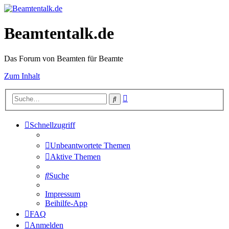
Beamtentalk.de
Das Forum von Beamten für Beamte
Zum Inhalt
Erweiterte
Suche
Suche
Schnellzugriff
Unbeantwortete Themen
Aktive Themen
Suche
Impressum
Beihilfe-App
FAQ
Anmelden