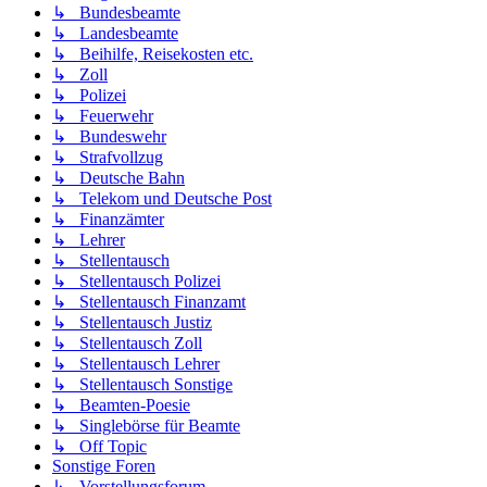
↳ Bundesbeamte
↳ Landesbeamte
↳ Beihilfe, Reisekosten etc.
↳ Zoll
↳ Polizei
↳ Feuerwehr
↳ Bundeswehr
↳ Strafvollzug
↳ Deutsche Bahn
↳ Telekom und Deutsche Post
↳ Finanzämter
↳ Lehrer
↳ Stellentausch
↳ Stellentausch Polizei
↳ Stellentausch Finanzamt
↳ Stellentausch Justiz
↳ Stellentausch Zoll
↳ Stellentausch Lehrer
↳ Stellentausch Sonstige
↳ Beamten-Poesie
↳ Singlebörse für Beamte
↳ Off Topic
Sonstige Foren
↳ Vorstellungsforum