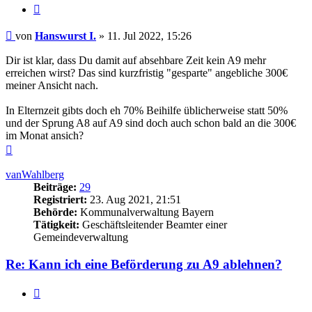
Zitieren
Beitrag
von
Hanswurst I.
»
11. Jul 2022, 15:26
Dir ist klar, dass Du damit auf absehbare Zeit kein A9 mehr
erreichen wirst? Das sind kurzfristig "gesparte" angebliche 300€
meiner Ansicht nach.
In Elternzeit gibts doch eh 70% Beihilfe üblicherweise statt 50%
und der Sprung A8 auf A9 sind doch auch schon bald an die 300€
im Monat ansich?
Nach
oben
vanWahlberg
Beiträge:
29
Registriert:
23. Aug 2021, 21:51
Behörde:
Kommunalverwaltung Bayern
Tätigkeit:
Geschäftsleitender Beamter einer
Gemeindeverwaltung
Re: Kann ich eine Beförderung zu A9 ablehnen?
Zitieren