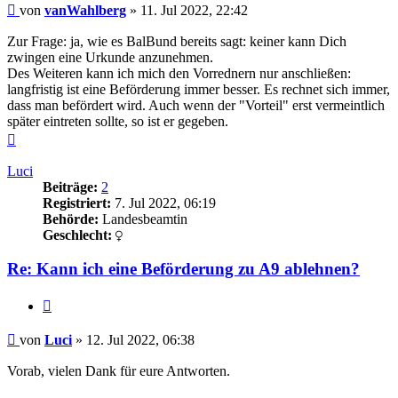
Beitrag
von
vanWahlberg
»
11. Jul 2022, 22:42
Zur Frage: ja, wie es BalBund bereits sagt: keiner kann Dich
zwingen eine Urkunde anzunehmen.
Des Weiteren kann ich mich den Vorrednern nur anschließen:
langfristig ist eine Beförderung immer besser. Es rechnet sich immer,
dass man befördert wird. Auch wenn der "Vorteil" erst vermeintlich
später eintreten sollte, so ist er gegeben.
Nach
oben
Luci
Beiträge:
2
Registriert:
7. Jul 2022, 06:19
Behörde:
Landesbeamtin
Geschlecht:
Re: Kann ich eine Beförderung zu A9 ablehnen?
Zitieren
Beitrag
von
Luci
»
12. Jul 2022, 06:38
Vorab, vielen Dank für eure Antworten.