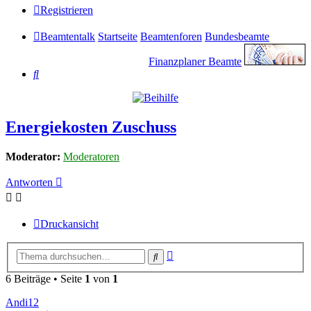
Registrieren
Beamtentalk
Startseite
Beamtenforen
Bundesbeamte
Finanzplaner Beamte
Suche
Energiekosten Zuschuss
Moderator:
Moderatoren
Antworten
Druckansicht
Erweiterte
Suche
Suche
6 Beiträge • Seite
1
von
1
Andi12