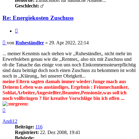
Behörde:
Zufluchtsort für häusliche Anlässe...
Geschlecht:
Re: Energiekosten Zuschuss
Zitieren
Beitrag
von
Ruheständler
»
29. Apr 2022, 22:14
... meiner Kenntnis nach stehen wir ,,Ruheständler,, nicht mehr im
Erwerbsleben genau wie die ,,Rentner,, also nix mit Zuschuss und
ob die Tatsache das einige von uns noch Einkommenssteuerpflichtig
sind dazu beiträgt doch noch einen Zuschuss zu bekommen ist wohl
noch in ,,Klärung,, bei unserer Obrigkeit...
meine Eltern sagten damals immer wieder:Junge mach aus
Deinem Leben was anständiges, Ergebnis : Feinmechaniker,
Soldat,Arbeiter,Angestellter,Beamter,Pensionär,was soll ich
noch vollbringen ? für kreative Vorschläge bin ich offen ...
Nach
oben
Andi12
Beiträge:
116
Registriert:
22. Dez 2008, 19:41
Behörde: