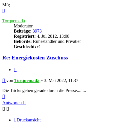
Mfg
Nach
oben
Torquemada
Moderator
Beiträge:
3973
Registriert:
4. Jul 2012, 13:08
Behörde:
Ruheständler und Privatier
Geschlecht:
Re: Energiekosten Zuschuss
Zitieren
Beitrag
von
Torquemada
»
3. Mai 2022, 11:37
Die Tricks gehen gerade durch die Presse........
Nach
oben
Antworten
Druckansicht