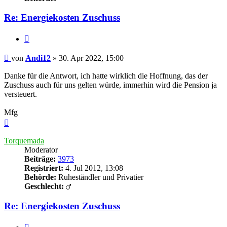
Re: Energiekosten Zuschuss
Zitieren
Beitrag
von
Andi12
»
30. Apr 2022, 15:00
Danke für die Antwort, ich hatte wirklich die Hoffnung, das der
Zuschuss auch für uns gelten würde, immerhin wird die Pension ja
versteuert.
Mfg
Nach
oben
Torquemada
Moderator
Beiträge:
3973
Registriert:
4. Jul 2012, 13:08
Behörde:
Ruheständler und Privatier
Geschlecht:
Re: Energiekosten Zuschuss
Zitieren