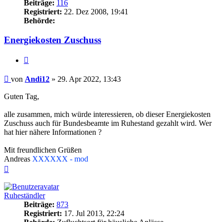
Beiträge:
116
Registriert:
22. Dez 2008, 19:41
Behörde:
Energiekosten Zuschuss
Zitieren
Beitrag
von
Andi12
»
29. Apr 2022, 13:43
Guten Tag,
alle zusammen, mich würde interessieren, ob dieser Energiekosten
Zuschuss auch für Bundesbeamte im Ruhestand gezahlt wird. Wer
hat hier nähere Informationen ?
Mit freundlichen Grüßen
Andreas
XXXXXX - mod
Nach
oben
Ruheständler
Beiträge:
873
Registriert:
17. Jul 2013, 22:24