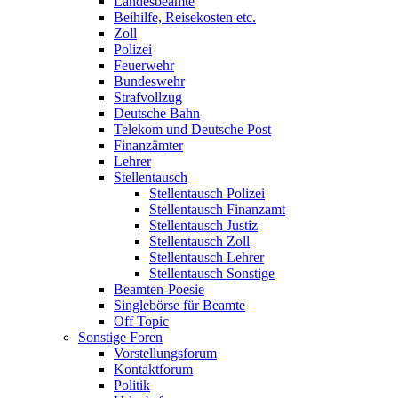
Landesbeamte
Beihilfe, Reisekosten etc.
Zoll
Polizei
Feuerwehr
Bundeswehr
Strafvollzug
Deutsche Bahn
Telekom und Deutsche Post
Finanzämter
Lehrer
Stellentausch
Stellentausch Polizei
Stellentausch Finanzamt
Stellentausch Justiz
Stellentausch Zoll
Stellentausch Lehrer
Stellentausch Sonstige
Beamten-Poesie
Singlebörse für Beamte
Off Topic
Sonstige Foren
Vorstellungsforum
Kontaktforum
Politik