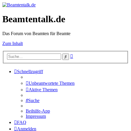
Beamtentalk.de
Das Forum von Beamten für Beamte
Zum Inhalt
Erweiterte
Suche
Suche
Schnellzugriff
Unbeantwortete Themen
Aktive Themen
Suche
Beihilfe-App
Impressum
FAQ
Anmelden