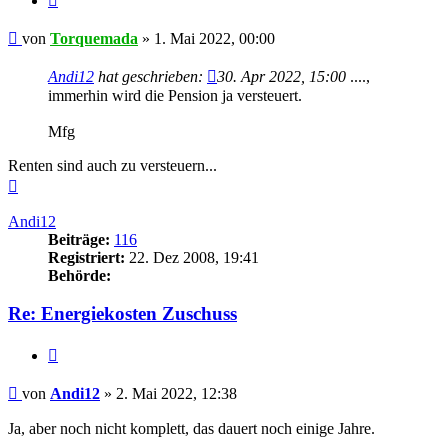
Beitrag
von
Torquemada
»
1. Mai 2022, 00:00
Andi12
hat geschrieben:
30. Apr 2022, 15:00
....,
immerhin wird die Pension ja versteuert.
Mfg
Renten sind auch zu versteuern...
Nach
oben
Andi12
Beiträge:
116
Registriert:
22. Dez 2008, 19:41
Behörde:
Re: Energiekosten Zuschuss
Zitieren
Beitrag
von
Andi12
»
2. Mai 2022, 12:38
Ja, aber noch nicht komplett, das dauert noch einige Jahre.