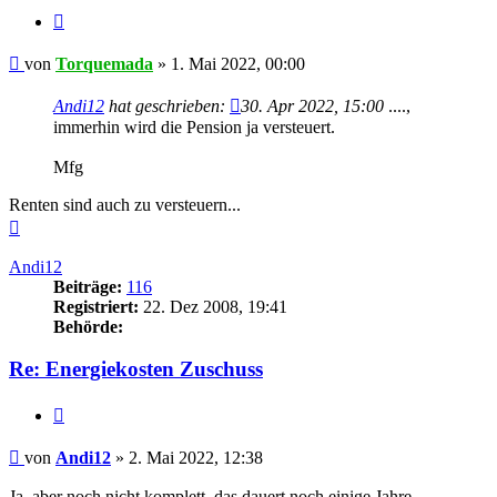
Zitieren
Beitrag
von
Torquemada
»
1. Mai 2022, 00:00
Andi12
hat geschrieben:
30. Apr 2022, 15:00
....,
immerhin wird die Pension ja versteuert.
Mfg
Renten sind auch zu versteuern...
Nach
oben
Andi12
Beiträge:
116
Registriert:
22. Dez 2008, 19:41
Behörde:
Re: Energiekosten Zuschuss
Zitieren
Beitrag
von
Andi12
»
2. Mai 2022, 12:38
Ja, aber noch nicht komplett, das dauert noch einige Jahre.