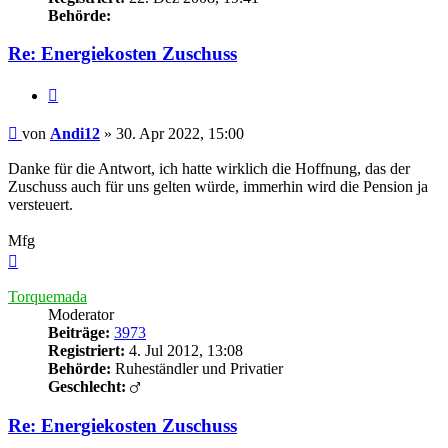
Behörde:
Re: Energiekosten Zuschuss
Zitieren
Beitrag
von
Andi12
»
30. Apr 2022, 15:00
Danke für die Antwort, ich hatte wirklich die Hoffnung, das der
Zuschuss auch für uns gelten würde, immerhin wird die Pension ja
versteuert.
Mfg
Nach
oben
Torquemada
Moderator
Beiträge:
3973
Registriert:
4. Jul 2012, 13:08
Behörde:
Ruheständler und Privatier
Geschlecht:
Re: Energiekosten Zuschuss