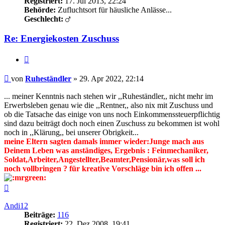
Registriert:
17. Jul 2013, 22:24
Behörde:
Zufluchtsort für häusliche Anlässe...
Geschlecht:
Re: Energiekosten Zuschuss
Zitieren
Beitrag
von
Ruheständler
»
29. Apr 2022, 22:14
... meiner Kenntnis nach stehen wir ,,Ruheständler,, nicht mehr im
Erwerbsleben genau wie die ,,Rentner,, also nix mit Zuschuss und
ob die Tatsache das einige von uns noch Einkommenssteuerpflichtig
sind dazu beiträgt doch noch einen Zuschuss zu bekommen ist wohl
noch in ,,Klärung,, bei unserer Obrigkeit...
meine Eltern sagten damals immer wieder:Junge mach aus
Deinem Leben was anständiges, Ergebnis : Feinmechaniker,
Soldat,Arbeiter,Angestellter,Beamter,Pensionär,was soll ich
noch vollbringen ? für kreative Vorschläge bin ich offen ...
Nach
oben
Andi12
Beiträge:
116
Registriert:
22. Dez 2008, 19:41