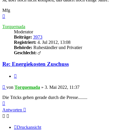
Mfg
Nach
oben
Torquemada
Moderator
Beiträge:
3973
Registriert:
4. Jul 2012, 13:08
Behörde:
Ruheständler und Privatier
Geschlecht:
Re: Energiekosten Zuschuss
Zitieren
Beitrag
von
Torquemada
»
3. Mai 2022, 11:37
Die Tricks gehen gerade durch die Presse........
Nach
oben
Antworten
Druckansicht