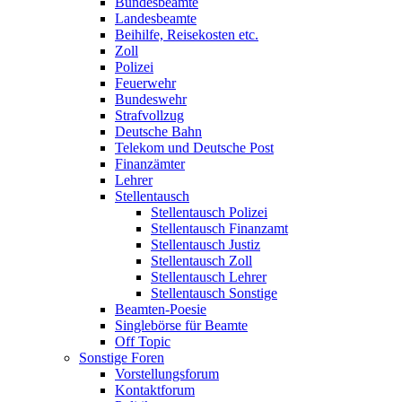
Bundesbeamte
Landesbeamte
Beihilfe, Reisekosten etc.
Zoll
Polizei
Feuerwehr
Bundeswehr
Strafvollzug
Deutsche Bahn
Telekom und Deutsche Post
Finanzämter
Lehrer
Stellentausch
Stellentausch Polizei
Stellentausch Finanzamt
Stellentausch Justiz
Stellentausch Zoll
Stellentausch Lehrer
Stellentausch Sonstige
Beamten-Poesie
Singlebörse für Beamte
Off Topic
Sonstige Foren
Vorstellungsforum
Kontaktforum