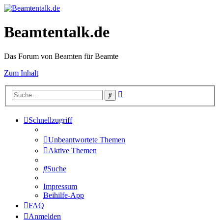
Beamtentalk.de
Das Forum von Beamten für Beamte
Zum Inhalt
Erweiterte
Suche
Suche
Schnellzugriff
Unbeantwortete Themen
Aktive Themen
Suche
Impressum
Beihilfe-App
FAQ
Anmelden