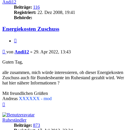
Andi12
Beiträge:
116
Registriert:
22. Dez 2008, 19:41
Behörde:
Energiekosten Zuschuss
Zitieren
Beitrag
von
Andi12
»
29. Apr 2022, 13:43
Guten Tag,
alle zusammen, mich würde interessieren, ob dieser Energiekosten
Zuschuss auch für Bundesbeamte im Ruhestand gezahlt wird. Wer
hat hier nähere Informationen ?
Mit freundlichen Grüßen
Andreas
XXXXXX - mod
Nach
oben
Ruheständler
Beiträge:
873