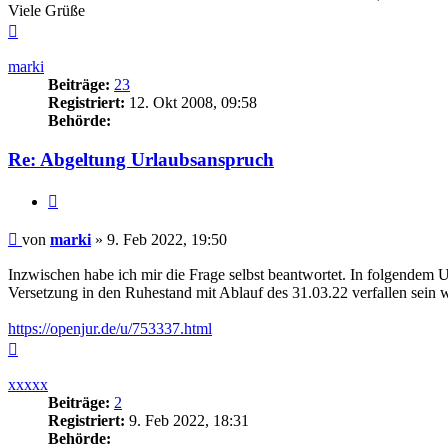
Viele Grüße
Nach
oben
marki
Beiträge:
23
Registriert:
12. Okt 2008, 09:58
Behörde:
Re: Abgeltung Urlaubsanspruch
Zitieren
Beitrag
von
marki
»
9. Feb 2022, 19:50
Inzwischen habe ich mir die Frage selbst beantwortet. In folgendem U
Versetzung in den Ruhestand mit Ablauf des 31.03.22 verfallen sein w
https://openjur.de/u/753337.html
Nach
oben
xxxxx
Beiträge:
2
Registriert:
9. Feb 2022, 18:31
Behörde: