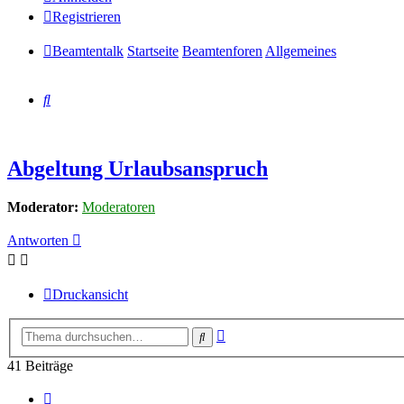
Registrieren
Beamtentalk
Startseite
Beamtenforen
Allgemeines
Suche
Abgeltung Urlaubsanspruch
Moderator:
Moderatoren
Antworten
Druckansicht
Erweiterte
Suche
Suche
41 Beiträge
Vorherige