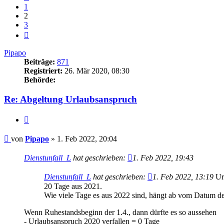
1
2
3
Nächste
Pipapo
Beiträge:
871
Registriert:
26. Mär 2020, 08:30
Behörde:
Re: Abgeltung Urlaubsanspruch
Zitieren
Beitrag
von
Pipapo
»
1. Feb 2022, 20:04
Dienstunfall_L
hat geschrieben:
1. Feb 2022, 19:43
Dienstunfall_L
hat geschrieben:
1. Feb 2022, 13:19
Url
20 Tage aus 2021.
Wie viele Tage es aus 2022 sind, hängt ab vom Datum d
Wenn Ruhestandsbeginn der 1.4., dann dürfte es so aussehen
- Urlaubsanspruch 2020 verfallen = 0 Tage