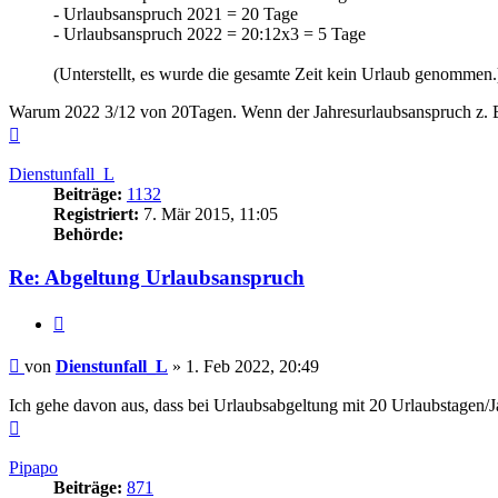
- Urlaubsanspruch 2021 = 20 Tage
- Urlaubsanspruch 2022 = 20:12x3 = 5 Tage
(Unterstellt, es wurde die gesamte Zeit kein Urlaub genommen.
Warum 2022 3/12 von 20Tagen. Wenn der Jahresurlaubsanspruch z. B. 2
Nach
oben
Dienstunfall_L
Beiträge:
1132
Registriert:
7. Mär 2015, 11:05
Behörde:
Re: Abgeltung Urlaubsanspruch
Zitieren
Beitrag
von
Dienstunfall_L
»
1. Feb 2022, 20:49
Ich gehe davon aus, dass bei Urlaubsabgeltung mit 20 Urlaubstagen/J
Nach
oben
Pipapo
Beiträge:
871