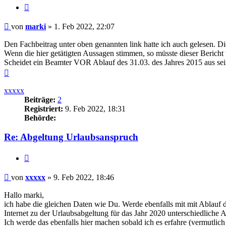
Zitieren
Beitrag
von
marki
»
1. Feb 2022, 22:07
Den Fachbeitrag unter oben genannten link hatte ich auch gelesen. Die
Wenn die hier getätigten Aussagen stimmen, so müsste dieser Bericht
Scheidet ein Beamter VOR Ablauf des 31.03. des Jahres 2015 aus sein
Nach
oben
xxxxx
Beiträge:
2
Registriert:
9. Feb 2022, 18:31
Behörde:
Re: Abgeltung Urlaubsanspruch
Zitieren
Beitrag
von
xxxxx
»
9. Feb 2022, 18:46
Hallo marki,
ich habe die gleichen Daten wie Du. Werde ebenfalls mit mit Ablauf
Internet zu der Urlaubsabgeltung für das Jahr 2020 unterschiedliche
Ich werde das ebenfalls hier machen sobald ich es erfahre (vermutlich