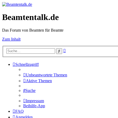
Beamtentalk.de
Das Forum von Beamten für Beamte
Zum Inhalt
Erweiterte
Suche
Suche
Schnellzugriff
Unbeantwortete Themen
Aktive Themen
Suche
Impressum
Beihilfe-App
FAQ
Anmelden