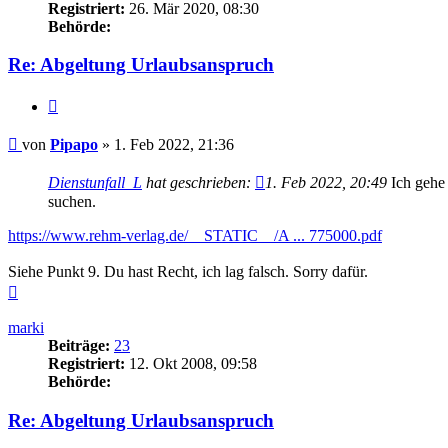
Registriert:
26. Mär 2020, 08:30
Behörde:
Re: Abgeltung Urlaubsanspruch
Zitieren
Beitrag
von
Pipapo
»
1. Feb 2022, 21:36
Dienstunfall_L
hat geschrieben:
1. Feb 2022, 20:49
Ich gehe 
suchen.
https://www.rehm-verlag.de/__STATIC__/A ... 775000.pdf
Siehe Punkt 9. Du hast Recht, ich lag falsch. Sorry dafür.
Nach
oben
marki
Beiträge:
23
Registriert:
12. Okt 2008, 09:58
Behörde:
Re: Abgeltung Urlaubsanspruch