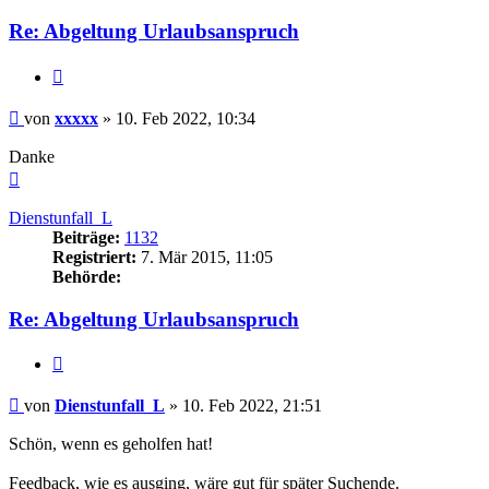
Re: Abgeltung Urlaubsanspruch
Zitieren
Beitrag
von
xxxxx
»
10. Feb 2022, 10:34
Danke
Nach
oben
Dienstunfall_L
Beiträge:
1132
Registriert:
7. Mär 2015, 11:05
Behörde:
Re: Abgeltung Urlaubsanspruch
Zitieren
Beitrag
von
Dienstunfall_L
»
10. Feb 2022, 21:51
Schön, wenn es geholfen hat!
Feedback, wie es ausging, wäre gut für später Suchende.