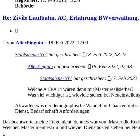
Registriert:
11. Feb 2013, 12:50
Behörde:
Re: Zivile Laufbahn, AC, Erfahrung BWverwaltung, 
Zitieren
Beitrag
von
AlterPinguin
»
18. Feb 2022, 12:09
StaatsdienerNr1
hat geschrieben:
18. Feb 2022, 08:27
AlterPinguin
hat geschrieben:
18. Feb 2022, 07:48
StaatsdienerNr1
hat geschrieben:
17. Feb 2022,
Welche A13/A14 wären denn mit Master realisierbar?
Was viel wichtiger ist, wieviele stehen bei Neueinstellu
Abwarten was der demographische Wandel für Chancen mit sich 
Dienst. Bedarf schafft Anforderungen.
Das beantwortet meine Frage nicht, denn es war vom Master die Re
Welchen Master meintest du und wieviel Dienstposten stehen bei Neu
Nach
oben