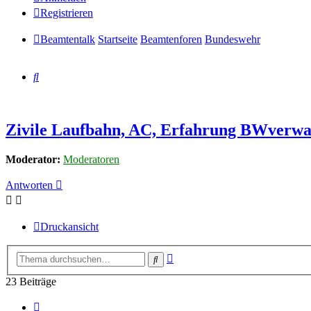
Registrieren
Beamtentalk
Startseite
Beamtenforen
Bundeswehr
Suche
Zivile Laufbahn, AC, Erfahrung BWverwal
Moderator:
Moderatoren
Antworten
Druckansicht
Erweiterte
Suche
Suche
23 Beiträge
Vorherige