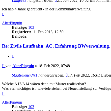
Lillifee83
hat geschrieben:
21. Jan 2022, 10:52
Ich bin inner
Ich hab 4 Jahre gebraucht - in der Kommunalverwaltung.
Nach
oben
AlterPinguin
Beiträge:
103
Registriert:
11. Feb 2013, 12:50
Behörde:
Re: Zivile Laufbahn, AC, Erfahrung BWverwaltung, 
Zitieren
Beitrag
von
AlterPinguin
»
18. Feb 2022, 07:48
StaatsdienerNr1
hat geschrieben:
17. Feb 2022, 16:01
Lieber
Welche A13/A14 wären denn mit Master realisierbar?
Was viel wichtiger ist, wieviele stehen bei Neueinstellung zur Verfüg
Nach
oben
AlterPinguin
Beiträge:
103