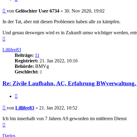
Beitrag
von
Gelöschter User 6734
»
30. Nov 2020, 19:02
In der Tat, aber mit diesen Problemen haben alle zu kämpfen.
Und genau deswegen wird es in Zukunft umso wichtiger werden, ent
Nach
oben
Lillifee83
Beiträge:
11
Registriert:
21. Jan 2022, 10:16
Behörde:
BMVg
Geschlecht:
Re: Zivile Laufbahn, AC, Erfahrung BWverwaltung, 
Zitieren
Beitrag
von
Lillifee83
»
21. Jan 2022, 10:52
Ich bin innerhalb von 7 Jahren A9 geworden im mittleren Dienst
Nach
oben
Darius