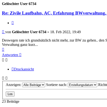
Gelöschter User 6734
Re: Zivile Laufbahn, AC, Erfahrung BWverwaltung, 
Zitieren
Beitrag
von
Gelöschter User 6734
»
18. Feb 2022, 19:49
Deswegen rate ich grundsätzlich nicht mehr, zur BW zu gehen.. den S
Verwaltung ganz kurz...
Nach
oben
Antworten
Druckansicht
Anzeigen:
Sortiere nach:
Richt
23 Beiträge