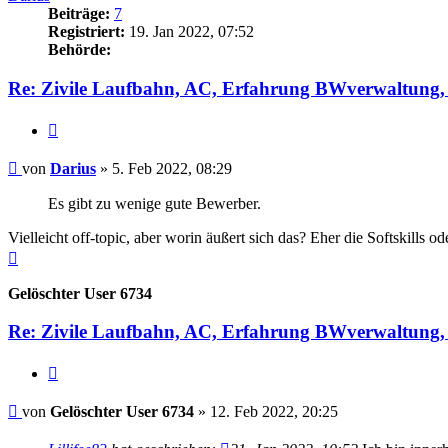
Beiträge:
7
Registriert:
19. Jan 2022, 07:52
Behörde:
Re: Zivile Laufbahn, AC, Erfahrung BWverwaltung, 
Zitieren
Beitrag
von
Darius
»
5. Feb 2022, 08:29
Es gibt zu wenige gute Bewerber.
Vielleicht off-topic, aber worin äußert sich das? Eher die Softskills 
Nach
oben
Gelöschter User 6734
Re: Zivile Laufbahn, AC, Erfahrung BWverwaltung, 
Zitieren
Beitrag
von
Gelöschter User 6734
»
12. Feb 2022, 20:25