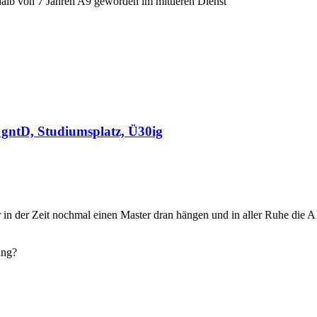
halb von 7 Jahren A9 geworden im mittleren Dienst
gntD, Studiumsplatz, Ü30ig
 in der Zeit nochmal einen Master dran hängen und in aller Ruhe die 
ung?