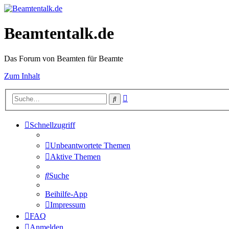
Beamtentalk.de
Das Forum von Beamten für Beamte
Zum Inhalt
Erweiterte
Suche
Suche
Schnellzugriff
Unbeantwortete Themen
Aktive Themen
Suche
Beihilfe-App
Impressum
FAQ
Anmelden