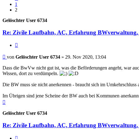
1
2
Gelöschter User 6734
Re: Zivile Laufbahn, AC, Erfahrung BWverwaltung, 
Zitieren
Beitrag
von
Gelöschter User 6734
»
29. Nov 2020, 13:04
Dass die BwVw nicht gut ist, was die Beförderungen angeht, war auch
Wissen, dort zu verdümpeln.
Die BW muss sie nicht anerkennen - braucht sich im Umkehrschluss a
Im Übrigen sind jene Scheine der BW auch bei Kommunen anerkannt. E
Nach
oben
Gelöschter User 6734
Re: Zivile Laufbahn, AC, Erfahrung BWverwaltung, 
Zitieren