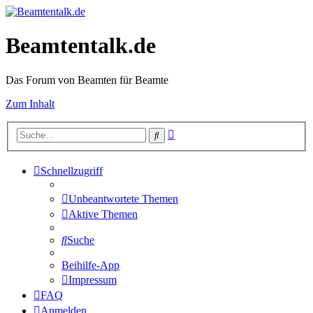
Beamtentalk.de
Das Forum von Beamten für Beamte
Zum Inhalt
Erweiterte
Suche
Suche
Schnellzugriff
Unbeantwortete Themen
Aktive Themen
Suche
Beihilfe-App
Impressum
FAQ
Anmelden