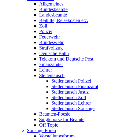
Allgemeines
Bundesbeamte
Landesbeamte
Beihilfe, Reisekosten etc.
Zoll
Polizei
Feuerwehr
Bundeswehr
Strafvollzug
Deutsche Bahn
Telekom und Deutsche Post
Finanzämter
Lehrer
Stellentausch
Stellentausch Polizei
Stellentausch Finanzamt
Stellentausch Justiz
Stellentausch Zoll
Stellentausch Lehrer
Stellentausch Sonstige
Beamten-Poesie
Singlebörse für Beamte
Off Topic
Sonstige Foren
Vorstellungsforum