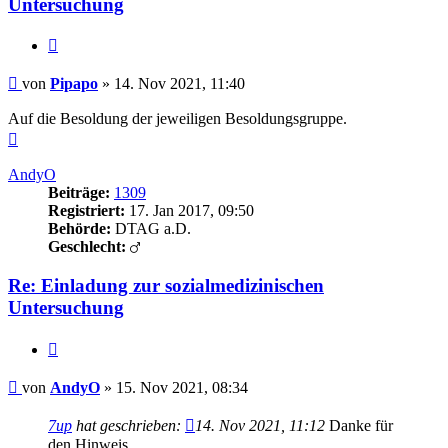
Untersuchung
Zitieren
Beitrag
von
Pipapo
»
14. Nov 2021, 11:40
Auf die Besoldung der jeweiligen Besoldungsgruppe.
Nach
oben
AndyO
Beiträge:
1309
Registriert:
17. Jan 2017, 09:50
Behörde:
DTAG a.D.
Geschlecht:
Re: Einladung zur sozialmedizinischen
Untersuchung
Zitieren
Beitrag
von
AndyO
»
15. Nov 2021, 08:34
7up
hat geschrieben:
14. Nov 2021, 11:12
Danke für
den Hinweis.