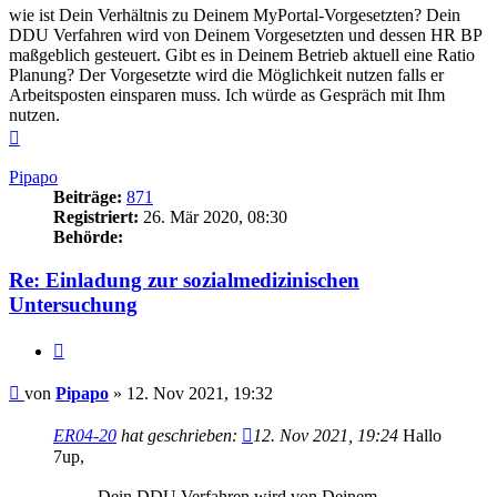
wie ist Dein Verhältnis zu Deinem MyPortal-Vorgesetzten? Dein
DDU Verfahren wird von Deinem Vorgesetzten und dessen HR BP
maßgeblich gesteuert. Gibt es in Deinem Betrieb aktuell eine Ratio
Planung? Der Vorgesetzte wird die Möglichkeit nutzen falls er
Arbeitsposten einsparen muss. Ich würde as Gespräch mit Ihm
nutzen.
Nach
oben
Pipapo
Beiträge:
871
Registriert:
26. Mär 2020, 08:30
Behörde:
Re: Einladung zur sozialmedizinischen
Untersuchung
Zitieren
Beitrag
von
Pipapo
»
12. Nov 2021, 19:32
ER04-20
hat geschrieben:
12. Nov 2021, 19:24
Hallo
7up,
……..Dein DDU Verfahren wird von Deinem