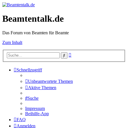
Beamtentalk.de
Das Forum von Beamten für Beamte
Zum Inhalt
Erweiterte
Suche
Suche
Schnellzugriff
Unbeantwortete Themen
Aktive Themen
Suche
Impressum
Beihilfe-App
FAQ
Anmelden