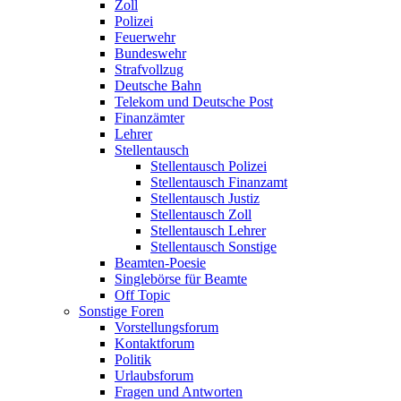
Zoll
Polizei
Feuerwehr
Bundeswehr
Strafvollzug
Deutsche Bahn
Telekom und Deutsche Post
Finanzämter
Lehrer
Stellentausch
Stellentausch Polizei
Stellentausch Finanzamt
Stellentausch Justiz
Stellentausch Zoll
Stellentausch Lehrer
Stellentausch Sonstige
Beamten-Poesie
Singlebörse für Beamte
Off Topic
Sonstige Foren
Vorstellungsforum
Kontaktforum
Politik
Urlaubsforum
Fragen und Antworten