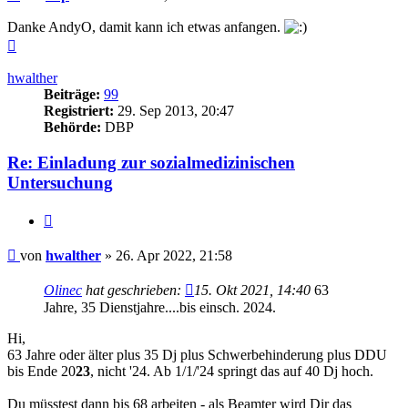
Danke AndyO, damit kann ich etwas anfangen.
Nach
oben
hwalther
Beiträge:
99
Registriert:
29. Sep 2013, 20:47
Behörde:
DBP
Re: Einladung zur sozialmedizinischen
Untersuchung
Zitieren
Beitrag
von
hwalther
»
26. Apr 2022, 21:58
Olinec
hat geschrieben:
15. Okt 2021, 14:40
63
Jahre, 35 Dienstjahre....bis einsch. 2024.
Hi,
63 Jahre oder älter plus 35 Dj plus Schwerbehinderung plus DDU
bis Ende 20
23
, nicht '24. Ab 1/1/'24 springt das auf 40 Dj hoch.
Du müsstest dann bis 68 arbeiten - als Beamter wird Dir das