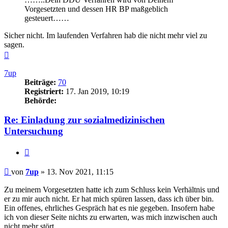
Vorgesetzten und dessen HR BP maßgeblich
gesteuert……
Sicher nicht. Im laufenden Verfahren hab die nicht mehr viel zu
sagen.
Nach
oben
7up
Beiträge:
70
Registriert:
17. Jan 2019, 10:19
Behörde:
Re: Einladung zur sozialmedizinischen
Untersuchung
Zitieren
Beitrag
von
7up
»
13. Nov 2021, 11:15
Zu meinem Vorgesetzten hatte ich zum Schluss kein Verhältnis und
er zu mir auch nicht. Er hat mich spüren lassen, dass ich über bin.
Ein offenes, ehrliches Gespräch hat es nie gegeben. Insofern habe
ich von dieser Seite nichts zu erwarten, was mich inzwischen auch
nicht mehr stört.