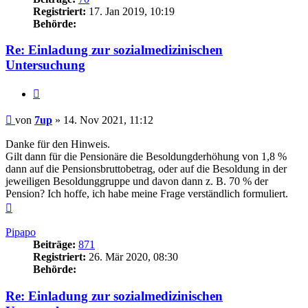
Registriert:
17. Jan 2019, 10:19
Behörde:
Re: Einladung zur sozialmedizinischen
Untersuchung
Zitieren
Beitrag
von
7up
»
14. Nov 2021, 11:12
Danke für den Hinweis.
Gilt dann für die Pensionäre die Besoldungderhöhung von 1,8 %
dann auf die Pensionsbruttobetrag, oder auf die Besoldung in der
jeweiligen Besoldunggruppe und davon dann z. B. 70 % der
Pension? Ich hoffe, ich habe meine Frage verständlich formuliert.
Nach
oben
Pipapo
Beiträge:
871
Registriert:
26. Mär 2020, 08:30
Behörde:
Re: Einladung zur sozialmedizinischen