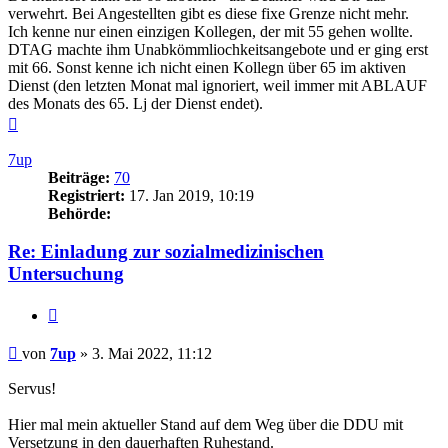
verwehrt. Bei Angestellten gibt es diese fixe Grenze nicht mehr.
Ich kenne nur einen einzigen Kollegen, der mit 55 gehen wollte.
DTAG machte ihm Unabkömmliochkeitsangebote und er ging erst
mit 66. Sonst kenne ich nicht einen Kollegn über 65 im aktiven
Dienst (den letzten Monat mal ignoriert, weil immer mit ABLAUF
des Monats des 65. Lj der Dienst endet).
Nach
oben
7up
Beiträge:
70
Registriert:
17. Jan 2019, 10:19
Behörde:
Re: Einladung zur sozialmedizinischen
Untersuchung
Zitieren
Beitrag
von
7up
»
3. Mai 2022, 11:12
Servus!
Hier mal mein aktueller Stand auf dem Weg über die DDU mit
Versetzung in den dauerhaften Ruhestand.