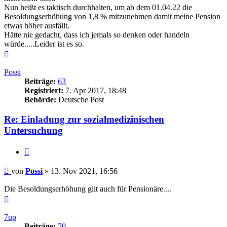
Nun heißt es taktisch durchhalten, um ab dem 01.04.22 die
Besoldungserhöhung von 1,8 % mitzunehmen damit meine Pension
etwas höher ausfällt.
Hätte nie gedacht, dass ich jemals so denken oder handeln
würde.....Leider ist es so.
Nach
oben
Possi
Beiträge:
63
Registriert:
7. Apr 2017, 18:48
Behörde:
Deutsche Post
Re: Einladung zur sozialmedizinischen
Untersuchung
Zitieren
Beitrag
von
Possi
»
13. Nov 2021, 16:56
Die Besoldungserhöhung gilt auch für Pensionäre....
Nach
oben
7up
Beiträge:
70