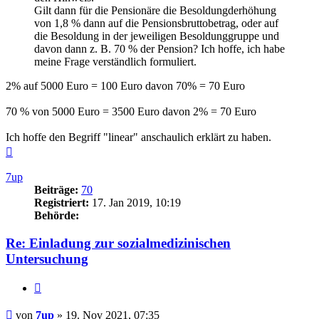
Gilt dann für die Pensionäre die Besoldungderhöhung
von 1,8 % dann auf die Pensionsbruttobetrag, oder auf
die Besoldung in der jeweiligen Besoldunggruppe und
davon dann z. B. 70 % der Pension? Ich hoffe, ich habe
meine Frage verständlich formuliert.
2% auf 5000 Euro = 100 Euro davon 70% = 70 Euro
70 % von 5000 Euro = 3500 Euro davon 2% = 70 Euro
Ich hoffe den Begriff "linear" anschaulich erklärt zu haben.
Nach
oben
7up
Beiträge:
70
Registriert:
17. Jan 2019, 10:19
Behörde:
Re: Einladung zur sozialmedizinischen
Untersuchung
Zitieren
Beitrag
von
7up
»
19. Nov 2021, 07:35