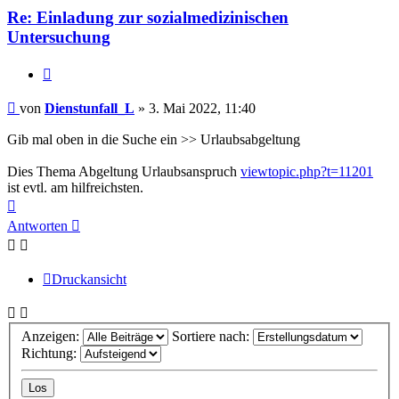
Re: Einladung zur sozialmedizinischen
Untersuchung
Zitieren
Beitrag
von
Dienstunfall_L
»
3. Mai 2022, 11:40
Gib mal oben in die Suche ein >> Urlaubsabgeltung
Dies Thema Abgeltung Urlaubsanspruch
viewtopic.php?t=11201
ist evtl. am hilfreichsten.
Nach
oben
Antworten
Druckansicht
Anzeigen:
Sortiere nach:
Richtung: