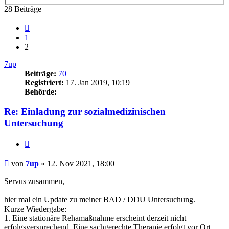
28 Beiträge
Vorherige
1
2
7up
Beiträge:
70
Registriert:
17. Jan 2019, 10:19
Behörde:
Re: Einladung zur sozialmedizinischen
Untersuchung
Zitieren
Beitrag
von
7up
»
12. Nov 2021, 18:00
Servus zusammen,
hier mal ein Update zu meiner BAD / DDU Untersuchung.
Kurze Wiedergabe:
1. Eine stationäre Rehamaßnahme erscheint derzeit nicht
erfolgsversprechend. Eine sachgerechte Therapie erfolgt vor Ort.