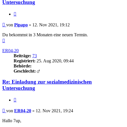
Untersuchung
Zitieren
Beitrag
von
Pipapo
»
12. Nov 2021, 19:12
Du bekommst in 3 Monaten eine neuen Termin.
Nach
oben
ER04-20
Beiträge:
73
Registriert:
25. Aug 2020, 09:44
Behörde:
Geschlecht:
Re: Einladung zur sozialmedizinischen
Untersuchung
Zitieren
Beitrag
von
ER04-20
»
12. Nov 2021, 19:24
Hallo 7up,