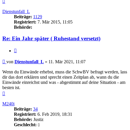
Nach
oben
Dienstunfall_L
Beiträge:
1129
Registriert:
7. Mär 2015, 11:05
Behörde:
Re: Ein Jahr später ( Ruhestand versetzt)
Zitieren
Beitrag
von
Dienstunfall_L
»
11. Mär 2021, 11:07
Wenn du Einwände erhebst, muss die SchwBV befragt werden, lass
dir das dort erklären und sprecht einen Zeitplan ab, wann du die
Einwände einreichst und was - abgestimmt auf deine Situation - am
besten ist.
Nach
oben
M240i
Beiträge:
34
Registriert:
6. Feb 2019, 18:31
Behörde:
Justiz
Geschlecht: