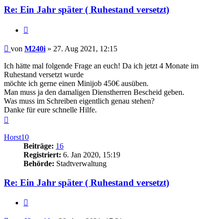
Re: Ein Jahr später ( Ruhestand versetzt)
Zitieren
Beitrag
von
M240i
»
27. Aug 2021, 12:15
Ich hätte mal folgende Frage an euch! Da ich jetzt 4 Monate im
Ruhestand versetzt wurde
möchte ich gerne einen Minijob 450€ ausüben.
Man muss ja den damaligen Dienstherren Bescheid geben.
Was muss im Schreiben eigentlich genau stehen?
Danke für eure schnelle Hilfe.
Nach
oben
Horst10
Beiträge:
16
Registriert:
6. Jan 2020, 15:19
Behörde:
Stadtverwaltung
Re: Ein Jahr später ( Ruhestand versetzt)
Zitieren