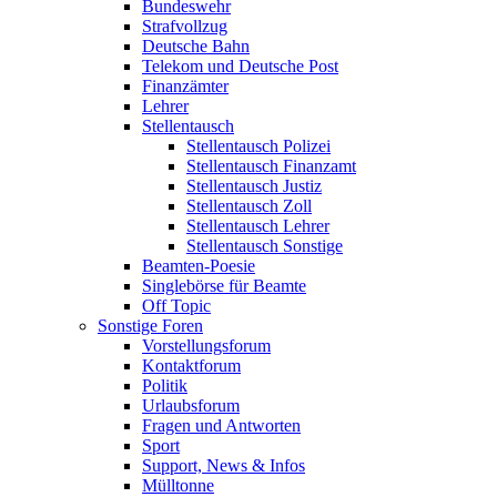
Bundeswehr
Strafvollzug
Deutsche Bahn
Telekom und Deutsche Post
Finanzämter
Lehrer
Stellentausch
Stellentausch Polizei
Stellentausch Finanzamt
Stellentausch Justiz
Stellentausch Zoll
Stellentausch Lehrer
Stellentausch Sonstige
Beamten-Poesie
Singlebörse für Beamte
Off Topic
Sonstige Foren
Vorstellungsforum
Kontaktforum
Politik
Urlaubsforum
Fragen und Antworten
Sport
Support, News & Infos
Mülltonne