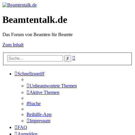
Beamtentalk.de
Das Forum von Beamten für Beamte
Zum Inhalt
Erweiterte
Suche
Suche
Schnellzugriff
Unbeantwortete Themen
Aktive Themen
Suche
Beihilfe-App
Impressum
FAQ
Anmelden