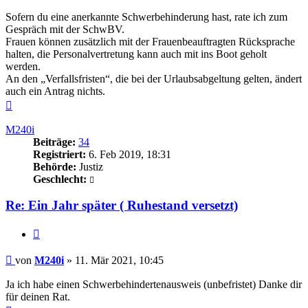
Sofern du eine anerkannte Schwerbehinderung hast, rate ich zum
Gespräch mit der SchwBV.
Frauen können zusätzlich mit der Frauenbeauftragten Rücksprache
halten, die Personalvertretung kann auch mit ins Boot geholt
werden.
An den „Verfallsfristen“, die bei der Urlaubsabgeltung gelten, ändert
auch ein Antrag nichts.
Nach
oben
M240i
Beiträge:
34
Registriert:
6. Feb 2019, 18:31
Behörde:
Justiz
Geschlecht:
Re: Ein Jahr später ( Ruhestand versetzt)
Zitieren
Beitrag
von
M240i
»
11. Mär 2021, 10:45
Ja ich habe einen Schwerbehindertenausweis (unbefristet) Danke dir
für deinen Rat.