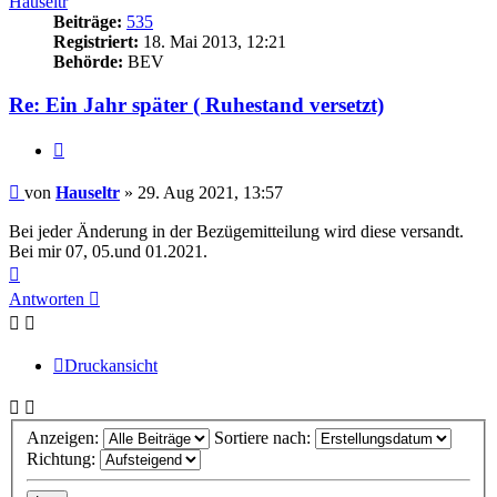
Hauseltr
Beiträge:
535
Registriert:
18. Mai 2013, 12:21
Behörde:
BEV
Re: Ein Jahr später ( Ruhestand versetzt)
Zitieren
Beitrag
von
Hauseltr
»
29. Aug 2021, 13:57
Bei jeder Änderung in der Bezügemitteilung wird diese versandt.
Bei mir 07, 05.und 01.2021.
Nach
oben
Antworten
Druckansicht
Anzeigen:
Sortiere nach:
Richtung: