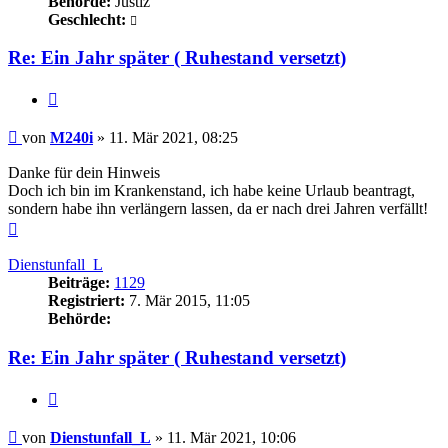
Behörde:
Justiz
Geschlecht:
Re: Ein Jahr später ( Ruhestand versetzt)
Zitieren
Beitrag
von
M240i
»
11. Mär 2021, 08:25
Danke für dein Hinweis
Doch ich bin im Krankenstand, ich habe keine Urlaub beantragt,
sondern habe ihn verlängern lassen, da er nach drei Jahren verfällt!
Nach
oben
Dienstunfall_L
Beiträge:
1129
Registriert:
7. Mär 2015, 11:05
Behörde:
Re: Ein Jahr später ( Ruhestand versetzt)
Zitieren
Beitrag
von
Dienstunfall_L
»
11. Mär 2021, 10:06