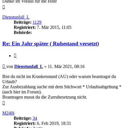
Danke im Voraus für die Hilfe
Nach
oben
Dienstunfall_L
Beiträge:
1129
Registriert:
7. Mär 2015, 11:05
Behörde:
Re: Ein Jahr später ( Ruhestand versetzt)
Zitieren
Beitrag
von
Dienstunfall_L
»
11. Mär 2021, 08:16
Bist du nicht im Krankenstand (AU) oder warum beantragst du
Urlaub?
Zur Ausbezahlung suche mit dem Stichwort * Urlaubsabgeltung *
(auch hier im Forum).
Beantragen musst du die Zurruhesetzung nicht.
Nach
oben
M240i
Beiträge:
34
Registriert:
6. Feb 2019, 18:31