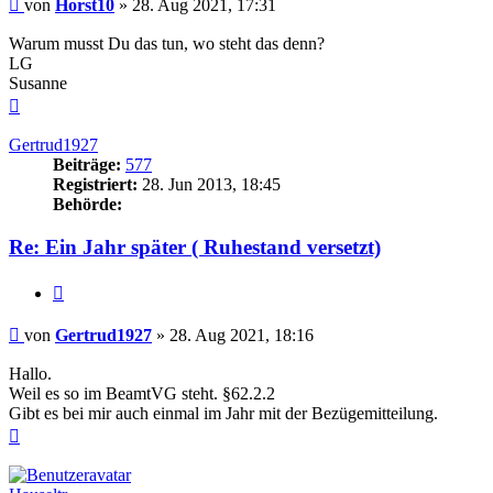
Beitrag
von
Horst10
»
28. Aug 2021, 17:31
Warum musst Du das tun, wo steht das denn?
LG
Susanne
Nach
oben
Gertrud1927
Beiträge:
577
Registriert:
28. Jun 2013, 18:45
Behörde:
Re: Ein Jahr später ( Ruhestand versetzt)
Zitieren
Beitrag
von
Gertrud1927
»
28. Aug 2021, 18:16
Hallo.
Weil es so im BeamtVG steht. §62.2.2
Gibt es bei mir auch einmal im Jahr mit der Bezügemitteilung.
Nach
oben