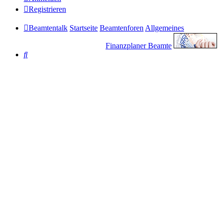
Registrieren
Beamtentalk
Startseite
Beamtenforen
Allgemeines
Finanzplaner Beamte
Suche