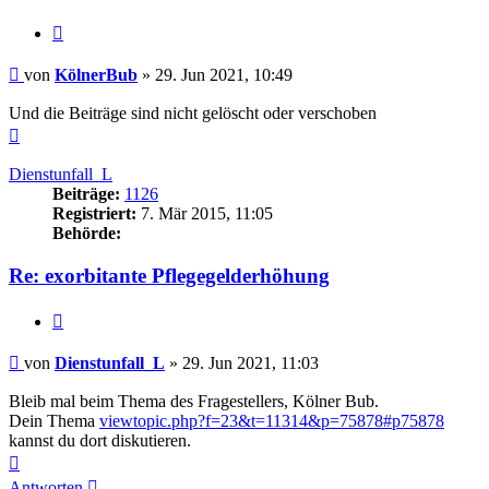
Zitieren
Beitrag
von
KölnerBub
»
29. Jun 2021, 10:49
Und die Beiträge sind nicht gelöscht oder verschoben
Nach
oben
Dienstunfall_L
Beiträge:
1126
Registriert:
7. Mär 2015, 11:05
Behörde:
Re: exorbitante Pflegegelderhöhung
Zitieren
Beitrag
von
Dienstunfall_L
»
29. Jun 2021, 11:03
Bleib mal beim Thema des Fragestellers, Kölner Bub.
Dein Thema
viewtopic.php?f=23&t=11314&p=75878#p75878
kannst du dort diskutieren.
Nach
oben
Antworten