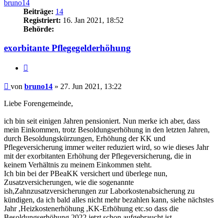
bruno14
Beiträge:
14
Registriert:
16. Jan 2021, 18:52
Behörde:
exorbitante Pflegegelderhöhung
Zitieren
Beitrag
von
bruno14
»
27. Jun 2021, 13:22
Liebe Forengemeinde,
ich bin seit einigen Jahren pensioniert. Nun merke ich aber, dass
mein Einkommen, trotz Besoldungserhöhung in den letzten Jahren,
durch Besoldungskürzungen, Erhöhung der KK und
Pflegeversicherung immer weiter reduziert wird, so wie dieses Jahr
mit der exorbitanten Erhöhung der Pflegeversicherung, die in
keinem Verhältnis zu meinem Einkommen steht.
Ich bin bei der PBeaKK versichert und überlege nun,
Zusatzversicherungen, wie die sogenannte
ish,Zahnzusatzversicherungen zur Laborkostenabsicherung zu
kündigen, da ich bald alles nicht mehr bezahlen kann, siehe nächstes
Jahr ,Heizkostenerhöhung ,KK-Erhöhung etc.so dass die
Besoldungserhöhung 2022 jetzt schon aufgebraucht ist.