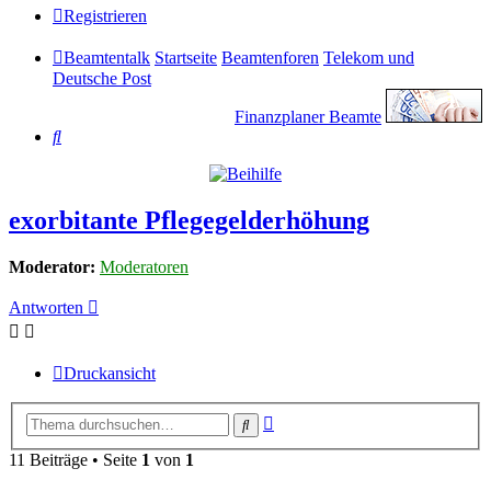
Registrieren
Beamtentalk
Startseite
Beamtenforen
Telekom und
Deutsche Post
Finanzplaner Beamte
Suche
exorbitante Pflegegelderhöhung
Moderator:
Moderatoren
Antworten
Druckansicht
Erweiterte
Suche
Suche
11 Beiträge • Seite
1
von
1