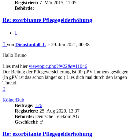
Registriert:
7. Mär 2015, 11:05
Behörde:
Re: exorbitante Pflegegelderhöhung
Zitieren
Beitrag
von
Dienstunfall_L
»
29. Jun 2021, 00:38
Hallo Bruno
Lies mal hier
viewtopic.php?f=22&t=11046
Der Beitrag der Pflegeversicherung ist für pPV immens gestiegen.
(In gPV ist das schon länger so.) Lies dich mal durch den langen
Thread.
Nach
oben
KölnerBub
Beiträge:
126
Registriert:
25. Aug 2020, 13:37
Behörde:
Deutsche Telekom AG
Geschlecht:
Re: exorbitante Pflegegelderhöhung