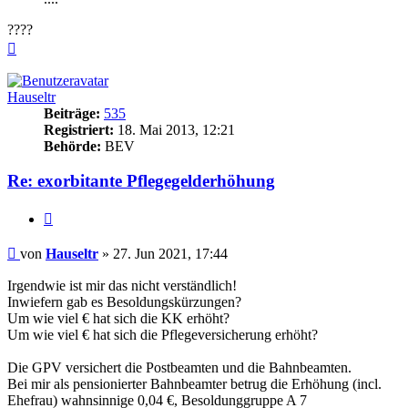
????
Nach
oben
Hauseltr
Beiträge:
535
Registriert:
18. Mai 2013, 12:21
Behörde:
BEV
Re: exorbitante Pflegegelderhöhung
Zitieren
Beitrag
von
Hauseltr
»
27. Jun 2021, 17:44
Irgendwie ist mir das nicht verständlich!
Inwiefern gab es Besoldungskürzungen?
Um wie viel € hat sich die KK erhöht?
Um wie viel € hat sich die Pflegeversicherung erhöht?
Die GPV versichert die Postbeamten und die Bahnbeamten.
Bei mir als pensionierter Bahnbeamter betrug die Erhöhung (incl.
Ehefrau) wahnsinnige 0,04 €, Besoldunggruppe A 7