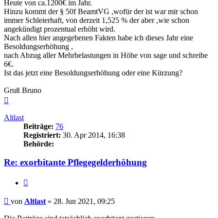
Heute von ca.1200€ im Jahr.
Hinzu kommt der § 50f BeamtVG ,wofür der ist war mir schon
immer Schleierhaft, von derzeit 1,525 % der aber ,wie schon
angekündigt prozentual erhöht wird.
Nach allen hier angegebenen Fakten habe ich dieses Jahr eine
Besoldungserhöhung ,
nach Abzug aller Mehrbelastungen in Höhe von sage und schreibe
6€.
Ist das jetzt eine Besoldungserhöhung oder eine Kürzung?
Gruß Bruno
Nach
oben
Altlast
Beiträge:
76
Registriert:
30. Apr 2014, 16:38
Behörde:
Re: exorbitante Pflegegelderhöhung
Zitieren
Beitrag
von
Altlast
»
28. Jun 2021, 09:25