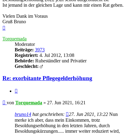
Ist jemand in der gleichen Lage und kann mir einen Rat geben.
Vielen Dank im Voraus
Gruß Bruno
Nach
oben
Torquemada
Moderator
Beiträge:
3973
Registriert:
4. Jul 2012, 13:08
Behörde:
Ruheständler und Privatier
Geschlecht:
Re: exorbitante Pflegegelderhöhung
Zitieren
Beitrag
von
Torquemada
»
27. Jun 2021, 16:21
bruno14
hat geschrieben:
27. Jun 2021, 13:22
Nun
merke ich aber, dass mein Einkommen, trotz
Besoldungserhöhung in den letzten Jahren, durch
Besoldungskürzungen..... immer weiter reduziert wird,
....