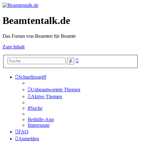
Beamtentalk.de
Das Forum von Beamten für Beamte
Zum Inhalt
Erweiterte
Suche
Suche
Schnellzugriff
Unbeantwortete Themen
Aktive Themen
Suche
Beihilfe-App
Impressum
FAQ
Anmelden