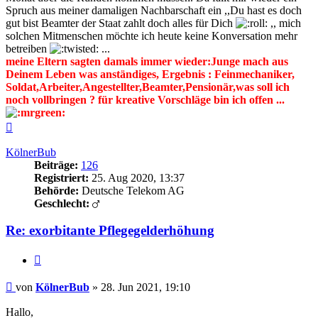
Spruch aus meiner damaligen Nachbarschaft ein ,,Du hast es doch
gut bist Beamter der Staat zahlt doch alles für Dich
,, mich
solchen Mitmenschen möchte ich heute keine Konversation mehr
betreiben
...
meine Eltern sagten damals immer wieder:Junge mach aus
Deinem Leben was anständiges, Ergebnis : Feinmechaniker,
Soldat,Arbeiter,Angestellter,Beamter,Pensionär,was soll ich
noch vollbringen ? für kreative Vorschläge bin ich offen ...
Nach
oben
KölnerBub
Beiträge:
126
Registriert:
25. Aug 2020, 13:37
Behörde:
Deutsche Telekom AG
Geschlecht:
Re: exorbitante Pflegegelderhöhung
Zitieren
Beitrag
von
KölnerBub
»
28. Jun 2021, 19:10
Hallo,