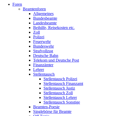
Foren
Beamtenforen
Allgemeines
Bundesbeamte
Landesbeamte
Beihilfe, Reisekosten etc.
Zoll
Polizei
Feuerwehr
Bundeswehr
Strafvollzug
Deutsche Bahn
Telekom und Deutsche Post
Finanzämter
Lehrer
Stellentausch
Stellentausch Polizei
Stellentausch Finanzamt
Stellentausch Justiz
Stellentausch Zoll
Stellentausch Lehrer
Stellentausch Sonstige
Beamten-Poesie
Singlebörse für Beamte