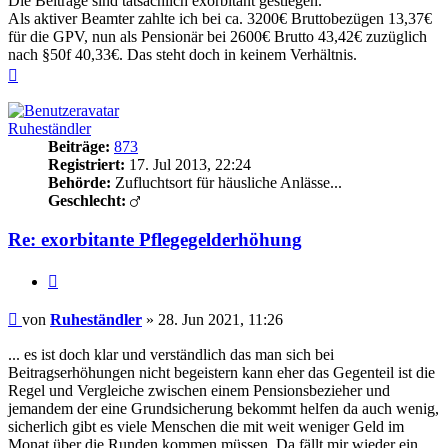
Die Beiträge sind tatsächlich exorbitant gestiegen.
Als aktiver Beamter zahlte ich bei ca. 3200€ Bruttobezügen 13,37€
für die GPV, nun als Pensionär bei 2600€ Brutto 43,42€ zuzüglich
nach §50f 40,33€. Das steht doch in keinem Verhältnis.
Nach
oben
Ruheständler
Beiträge:
873
Registriert:
17. Jul 2013, 22:24
Behörde:
Zufluchtsort für häusliche Anlässe...
Geschlecht:
Re: exorbitante Pflegegelderhöhung
Zitieren
Beitrag
von
Ruheständler
»
28. Jun 2021, 11:26
... es ist doch klar und verständlich das man sich bei
Beitragserhöhungen nicht begeistern kann eher das Gegenteil ist die
Regel und Vergleiche zwischen einem Pensionsbezieher und
jemandem der eine Grundsicherung bekommt helfen da auch wenig,
sicherlich gibt es viele Menschen die mit weit weniger Geld im
Monat über die Runden kommen müssen. Da fällt mir wieder ein