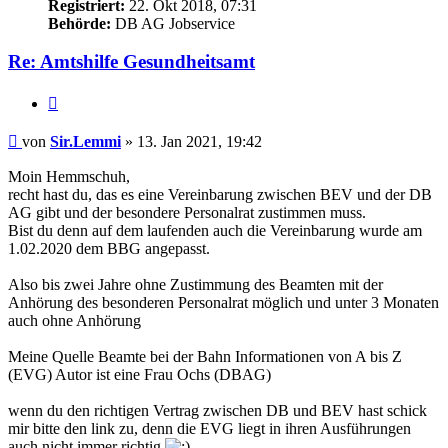
Registriert:
22. Okt 2018, 07:31
Behörde:
DB AG Jobservice
Re: Amtshilfe Gesundheitsamt
Zitieren
Beitrag
von
Sir.Lemmi
»
13. Jan 2021, 19:42
Moin Hemmschuh,
recht hast du, das es eine Vereinbarung zwischen BEV und der DB
AG gibt und der besondere Personalrat zustimmen muss.
Bist du denn auf dem laufenden auch die Vereinbarung wurde am
1.02.2020 dem BBG angepasst.
Also bis zwei Jahre ohne Zustimmung des Beamten mit der
Anhörung des besonderen Personalrat möglich und unter 3 Monaten
auch ohne Anhörung
Meine Quelle Beamte bei der Bahn Informationen von A bis Z
(EVG) Autor ist eine Frau Ochs (DBAG)
wenn du den richtigen Vertrag zwischen DB und BEV hast schick
mir bitte den link zu, denn die EVG liegt in ihren Ausführungen
auch nicht immer richtig