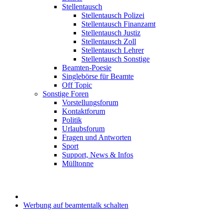
Stellentausch
Stellentausch Polizei
Stellentausch Finanzamt
Stellentausch Justiz
Stellentausch Zoll
Stellentausch Lehrer
Stellentausch Sonstige
Beamten-Poesie
Singlebörse für Beamte
Off Topic
Sonstige Foren
Vorstellungsforum
Kontaktforum
Politik
Urlaubsforum
Fragen und Antworten
Sport
Support, News & Infos
Mülltonne
Werbung auf beamtentalk schalten