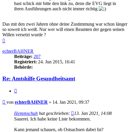
hast schick mir bitte den link zu, denn die EVG liegt in
ihren Ausführungen auch nicht immer richtig
Das mit den zwei Jahren ohne deine Zustimmung war schon länger
so soweit ich weiß. Nur wer will einen Beamten der gegen seinen
Willen versetzt wurde ?
Nach
oben
echterBAHNER
Beiträge:
207
Registriert:
24. Jun 2015, 16:41
Behörde:
Re: Amtshilfe Gesundheitsamt
Zitieren
Beitrag
von
echterBAHNER
»
14. Jan 2021, 09:37
Hemmschuh
hat geschrieben:
13. Jan 2021, 14:08
Sauerei. Ich habe keine Liste bekommen.
Kann jemand schauen, ob Ostsachsen dabei Ist?