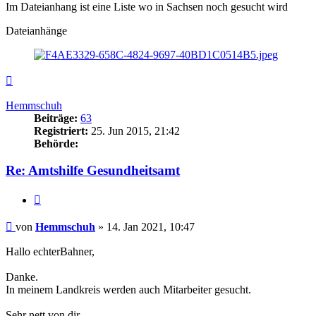
Im Dateianhang ist eine Liste wo in Sachsen noch gesucht wird
Dateianhänge
Nach
oben
Hemmschuh
Beiträge:
63
Registriert:
25. Jun 2015, 21:42
Behörde:
Re: Amtshilfe Gesundheitsamt
Zitieren
Beitrag
von
Hemmschuh
»
14. Jan 2021, 10:47
Hallo echterBahner,
Danke.
In meinem Landkreis werden auch Mitarbeiter gesucht.
Sehr nett von dir.