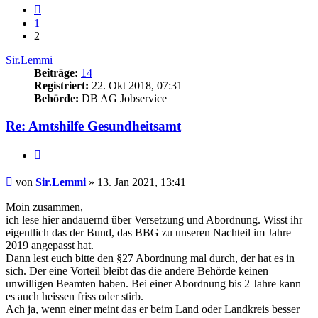
Vorherige
1
2
Sir.Lemmi
Beiträge:
14
Registriert:
22. Okt 2018, 07:31
Behörde:
DB AG Jobservice
Re: Amtshilfe Gesundheitsamt
Zitieren
Beitrag
von
Sir.Lemmi
»
13. Jan 2021, 13:41
Moin zusammen,
ich lese hier andauernd über Versetzung und Abordnung. Wisst ihr
eigentlich das der Bund, das BBG zu unseren Nachteil im Jahre
2019 angepasst hat.
Dann lest euch bitte den §27 Abordnung mal durch, der hat es in
sich. Der eine Vorteil bleibt das die andere Behörde keinen
unwilligen Beamten haben. Bei einer Abordnung bis 2 Jahre kann
es auch heissen friss oder stirb.
Ach ja, wenn einer meint das er beim Land oder Landkreis besser