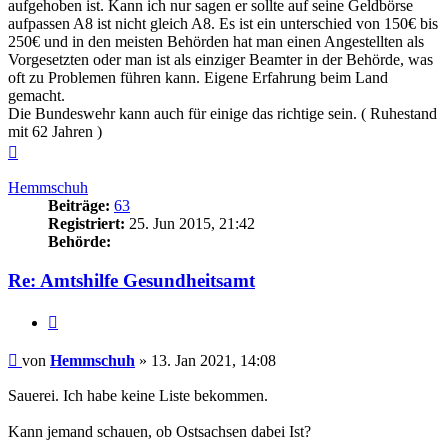
aufgehoben ist. Kann ich nur sagen er sollte auf seine Geldbörse
aufpassen A8 ist nicht gleich A8. Es ist ein unterschied von 150€ bis
250€ und in den meisten Behörden hat man einen Angestellten als
Vorgesetzten oder man ist als einziger Beamter in der Behörde, was
oft zu Problemen führen kann. Eigene Erfahrung beim Land
gemacht.
Die Bundeswehr kann auch für einige das richtige sein. ( Ruhestand
mit 62 Jahren )
Nach
oben
Hemmschuh
Beiträge:
63
Registriert:
25. Jun 2015, 21:42
Behörde:
Re: Amtshilfe Gesundheitsamt
Zitieren
Beitrag
von
Hemmschuh
»
13. Jan 2021, 14:08
Sauerei. Ich habe keine Liste bekommen.
Kann jemand schauen, ob Ostsachsen dabei Ist?