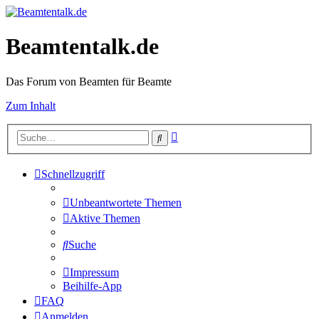
Beamtentalk.de
Das Forum von Beamten für Beamte
Zum Inhalt
Erweiterte
Suche
Suche
Schnellzugriff
Unbeantwortete Themen
Aktive Themen
Suche
Impressum
Beihilfe-App
FAQ
Anmelden