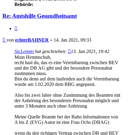
Behörde:
Re: Amtshilfe Gesundheitsamt
Zitieren
Beitrag
von
echterBAHNER
»
14. Jan 2021, 09:33
Sir.Lemmi
hat geschrieben:
13. Jan 2021, 19:42
Moin Hemmschuh,
recht hast du, das es eine Vereinbarung zwischen BEV
und der DB AG gibt und der besondere Personalrat
zustimmen muss.
Bist du denn auf dem laufenden auch die Vereinbarung
wurde am 1.02.2020 dem BBG angepasst.
Also bis zwei Jahre ohne Zustimmung des Beamten mit
der Anhörung des besonderen Personalrat möglich und
unter 3 Monaten auch ohne Anhörung
Meine Quelle Beamte bei der Bahn Informationen von
A bis Z (EVG) Autor ist eine Frau Ochs (DBAG)
wenn du den richtigen Vertrag zwischen DB und BEV