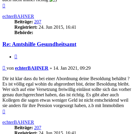
Nach
oben
echterBAHNER
Beiträge:
207
Registriert:
24. Jun 2015, 16:41
Behörde:
Re: Amtshilfe Gesundheitsamt
Zitieren
Beitrag
von
echterBAHNER
»
14. Jan 2021, 09:29
Dir ist klar dass du bei einer Abordnung deine Besoldung behältst ?
Es ist völlig egal wohin du abgeordnet bist, deine Besoldung bleibt.
Wer sich auf eine Versetzung freiwillig einlässt sollte sich das vorher
genau durchgerechnet haben, das ist richtig. Es gibt aber auch
Kollegen die sagen etwas weniger Geld ist nicht entscheidend weil
sie anders für ihre Pension vorgesorgt haben, z.b mit Immobilien
Nach
oben
echterBAHNER
Beiträge:
207
Registriert:
24. Jun 2015, 16:41