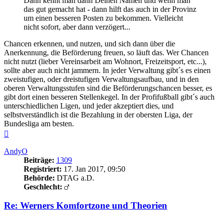
Dann kennt man dann Deinen Namen und wenn man
das gut gemacht hat - dann hilft das auch in der Provinz
um einen besseren Posten zu bekommen. Vielleicht
nicht sofort, aber dann verzögert...
Chancen erkennen, und nutzen, und sich dann über die
Anerkennung, die Beförderung freuen, so läuft das. Wer Chancen
nicht nutzt (lieber Vereinsarbeit am Wohnort, Freizeitsport, etc...),
sollte aber auch nicht jammern. In jeder Verwaltung gibt´s es einen
zweistufigen, oder dreistufigen Verwaltungsaufbau, und in den
oberen Verwaltungsstufen sind die Beförderungschancen besser, es
gibt dort einen besseren Stellenkegel. In der Profifußball gibt´s auch
unterschiedlichen Ligen, und jeder akzeptiert dies, und
selbstverständlich ist die Bezahlung in der obersten Liga, der
Bundesliga am besten.
Nach
oben
AndyO
Beiträge:
1309
Registriert:
17. Jan 2017, 09:50
Behörde:
DTAG a.D.
Geschlecht:
Re: Werners Komfortzone und Theorien