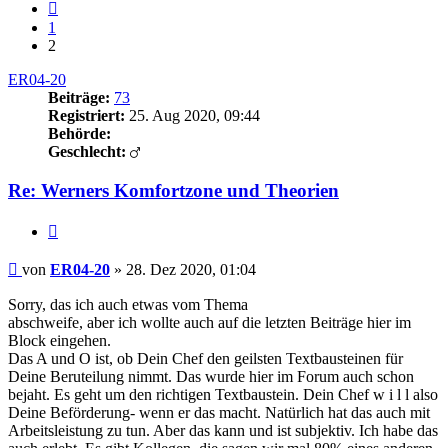
Vorherige
1
2
ER04-20
Beiträge:
73
Registriert:
25. Aug 2020, 09:44
Behörde:
Geschlecht:
Re: Werners Komfortzone und Theorien
Zitieren
Beitrag
von
ER04-20
»
28. Dez 2020, 01:04
Sorry, das ich auch etwas vom Thema
abschweife, aber ich wollte auch auf die letzten Beiträge hier im
Block eingehen.
Das A und O ist, ob Dein Chef den geilsten Textbausteinen für
Deine Beruteilung nimmt. Das wurde hier im Forum auch schon
bejaht. Es geht um den richtigen Textbaustein. Dein Chef w i l l also
Deine Beförderung- wenn er das macht. Natürlich hat das auch mit
Arbeitsleistung zu tun. Aber das kann und ist subjektiv. Ich habe das