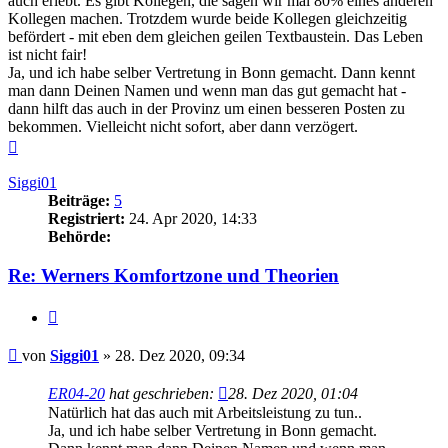
auch erlebt. Es gibt Kollegen, die sagen wir mal 80% eines anderen
Kollegen machen. Trotzdem wurde beide Kollegen gleichzeitig
befördert - mit eben dem gleichen geilen Textbaustein. Das Leben
ist nicht fair!
Ja, und ich habe selber Vertretung in Bonn gemacht. Dann kennt
man dann Deinen Namen und wenn man das gut gemacht hat -
dann hilft das auch in der Provinz um einen besseren Posten zu
bekommen. Vielleicht nicht sofort, aber dann verzögert.
Nach
oben
Siggi01
Beiträge:
5
Registriert:
24. Apr 2020, 14:33
Behörde:
Re: Werners Komfortzone und Theorien
Zitieren
Beitrag
von
Siggi01
»
28. Dez 2020, 09:34
ER04-20
hat geschrieben:
28. Dez 2020, 01:04
Natürlich hat das auch mit Arbeitsleistung zu tun..
Ja, und ich habe selber Vertretung in Bonn gemacht.