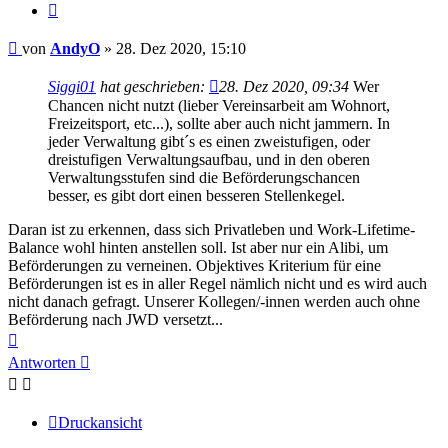
Zitieren
Beitrag
von
AndyO
»
28. Dez 2020, 15:10
Siggi01
hat geschrieben:
28. Dez 2020, 09:34
Wer
Chancen nicht nutzt (lieber Vereinsarbeit am Wohnort,
Freizeitsport, etc...), sollte aber auch nicht jammern. In
jeder Verwaltung gibt´s es einen zweistufigen, oder
dreistufigen Verwaltungsaufbau, und in den oberen
Verwaltungsstufen sind die Beförderungschancen
besser, es gibt dort einen besseren Stellenkegel.
Daran ist zu erkennen, dass sich Privatleben und Work-Lifetime-
Balance wohl hinten anstellen soll. Ist aber nur ein Alibi, um
Beförderungen zu verneinen. Objektives Kriterium für eine
Beförderungen ist es in aller Regel nämlich nicht und es wird auch
nicht danach gefragt. Unserer Kollegen/-innen werden auch ohne
Beförderung nach JWD versetzt...
Nach
oben
Antworten
Druckansicht