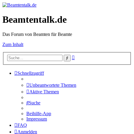
Beamtentalk.de
Das Forum von Beamten für Beamte
Zum Inhalt
Erweiterte
Suche
Suche
Schnellzugriff
Unbeantwortete Themen
Aktive Themen
Suche
Beihilfe-App
Impressum
FAQ
Anmelden