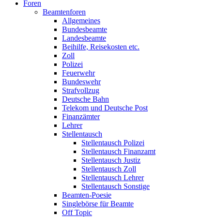
Foren
Beamtenforen
Allgemeines
Bundesbeamte
Landesbeamte
Beihilfe, Reisekosten etc.
Zoll
Polizei
Feuerwehr
Bundeswehr
Strafvollzug
Deutsche Bahn
Telekom und Deutsche Post
Finanzämter
Lehrer
Stellentausch
Stellentausch Polizei
Stellentausch Finanzamt
Stellentausch Justiz
Stellentausch Zoll
Stellentausch Lehrer
Stellentausch Sonstige
Beamten-Poesie
Singlebörse für Beamte
Off Topic