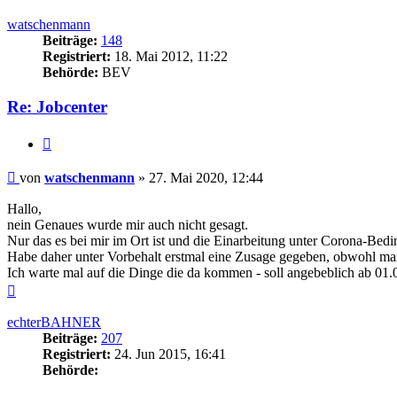
oben
watschenmann
Beiträge:
148
Registriert:
18. Mai 2012, 11:22
Behörde:
BEV
Re: Jobcenter
Zitieren
Beitrag
von
watschenmann
»
27. Mai 2020, 12:44
Hallo,
nein Genaues wurde mir auch nicht gesagt.
Nur das es bei mir im Ort ist und die Einarbeitung unter Corona-Bed
Habe daher unter Vorbehalt erstmal eine Zusage gegeben, obwohl man 
Ich warte mal auf die Dinge die da kommen - soll angebeblich ab 01.
Nach
oben
echterBAHNER
Beiträge:
207
Registriert:
24. Jun 2015, 16:41
Behörde: