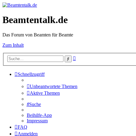
Beamtentalk.de
Das Forum von Beamten für Beamte
Zum Inhalt
Erweiterte
Suche
Suche
Schnellzugriff
Unbeantwortete Themen
Aktive Themen
Suche
Beihilfe-App
Impressum
FAQ
Anmelden