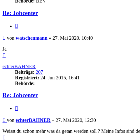
Behörde:
BEV
Re: Jobcenter
Zitieren
Beitrag
von
watschenmann
»
27. Mai 2020, 10:40
Ja
Nach
oben
echterBAHNER
Beiträge:
207
Registriert:
24. Jun 2015, 16:41
Behörde:
Re: Jobcenter
Zitieren
Beitrag
von
echterBAHNER
»
27. Mai 2020, 12:30
Weisst du schon mehr was da getan werden soll ? Meine Infos sind der
Nach