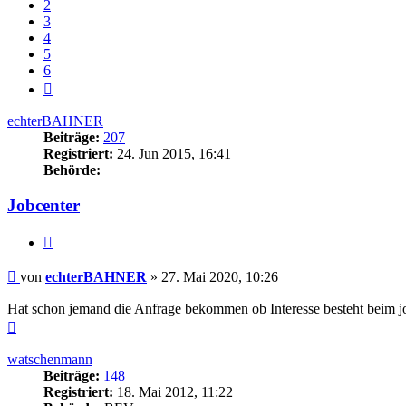
2
3
4
5
6
Nächste
echterBAHNER
Beiträge:
207
Registriert:
24. Jun 2015, 16:41
Behörde:
Jobcenter
Zitieren
Beitrag
von
echterBAHNER
»
27. Mai 2020, 10:26
Hat schon jemand die Anfrage bekommen ob Interesse besteht beim jo
Nach
oben
watschenmann
Beiträge:
148
Registriert:
18. Mai 2012, 11:22