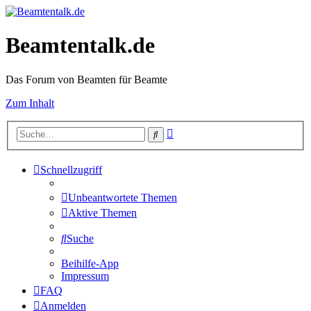
Beamtentalk.de
Das Forum von Beamten für Beamte
Zum Inhalt
Erweiterte
Suche
Suche
Schnellzugriff
Unbeantwortete Themen
Aktive Themen
Suche
Beihilfe-App
Impressum
FAQ
Anmelden