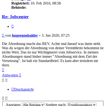
Registriert:
10. Feb 2016, 08:58
Behörde:
Re: Jobcenter
Zitieren
Beitrag
von
hugoegonbalder
»
3. Jun 2020, 07:25
Die Abordnung macht das BEV. Achte mal darauf was darin steht.
Was du wegen der Abordnung von deiner Vermittlerin bekommst ist
nichts Wert. Das ist nur Wichtigtuerei vom Jobservice. In meinen
Abordnungen stand bisher immer "Abordnung mit dem Ziel der
Versetzung". Ist halt ein Standardbrief. Es kam aber trotzdem nie
dazu.
Nach
oben
Antworten
Druckansicht
Anzeigen:
Sortiere nach: