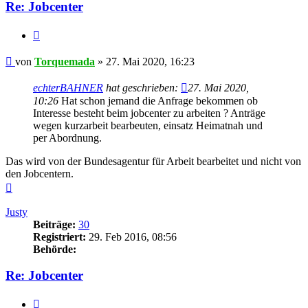
Re: Jobcenter
Zitieren
Beitrag
von
Torquemada
»
27. Mai 2020, 16:23
echterBAHNER
hat geschrieben:
27. Mai 2020,
10:26
Hat schon jemand die Anfrage bekommen ob
Interesse besteht beim jobcenter zu arbeiten ? Anträge
wegen kurzarbeit bearbeuten, einsatz Heimatnah und
per Abordnung.
Das wird von der Bundesagentur für Arbeit bearbeitet und nicht von
den Jobcentern.
Nach
oben
Justy
Beiträge:
30
Registriert:
29. Feb 2016, 08:56
Behörde:
Re: Jobcenter
Zitieren