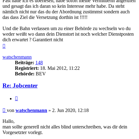
Fast hätte ich es überlesen, habe sofort meine Vermittlerin angerufen
und gesagt das ich daran so kein Interesse mehr habe. Da steht
nämlich nicht nur das du der Abordnung zustimmst sondern auch
das dass Ziel die Versetzung dorthin ist !!!!!
Und die Bahn verlassen um zu einer Behörde zu wechseln wo du
weder weißt wo dann dein Dienstort ist noch welcher Dienstposten
dich erwartet ? Garantiert nicht
Nach
oben
watschenmann
Beiträge:
148
Registriert:
18. Mai 2012, 11:22
Behörde:
BEV
Re: Jobcenter
Zitieren
Beitrag
von
watschenmann
»
2. Jun 2020, 12:18
Hallo,
man sollte generell nicht alles blind unterschreiben, was dir dein
Vorgesetzter vorlegt.