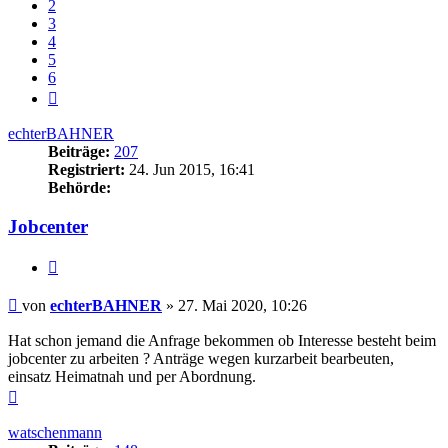
2
3
4
5
6
Nächste
echterBAHNER
Beiträge:
207
Registriert:
24. Jun 2015, 16:41
Behörde:
Jobcenter
Zitieren
Beitrag
von
echterBAHNER
»
27. Mai 2020, 10:26
Hat schon jemand die Anfrage bekommen ob Interesse besteht beim
jobcenter zu arbeiten ? Anträge wegen kurzarbeit bearbeuten,
einsatz Heimatnah und per Abordnung.
Nach
oben
watschenmann