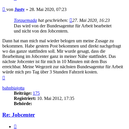
Beitrag
von
Justy
»
28. Mai 2020, 07:23
Torquemada
hat geschrieben:
27. Mai 2020, 16:23
Das wird von der Bundesagentur für Arbeit bearbeitet
und nicht von den Jobcentern.
Dann hat man mich mal wieder belogen um meine Zusage zu
bekommen. Habe gestern Post bekommen und direkt nachgefragt
wo das ganze stattfinden soll. Mir wurde gesagt, dass die
Bearbeitung im Jobcenter ganz in meiner Nähe stattfindet. Das
nächste Jobcenter ist für mich in 10 Minuten mit dem Bus
erreichbar. Meine Wegezeit zur nächsten Bundesagentur für Arbeit
würde mich pro Tag über 3 Stunden Fahrzeit kosten.
Nach
oben
bahnbiajotta
Beiträge:
175
Registriert:
10. Mai 2012, 17:35
Behörde:
Re: Jobcenter
Zitieren