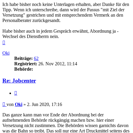
Ich habe bisher noch keine Unterlagen erhalten, aber Danke für den
Tipp. Wenn ich unterschreibe, dann wird der Passus "mit Ziel der
Versetzung" gestrichen und mit entsprechendem Vermerk an den
Personalberater zurückgesandt.
Habe bisher auch in jedem Gespräch erwähnt, Abordnung ja -
Wechsel des Dienstherrn nein.
Nach
oben
Oki
Beiträge:
62
Registriert:
26. Nov 2012, 11:14
Behörde:
Re: Jobcenter
Zitieren
Beitrag
von
Oki
»
2. Jun 2020, 17:16
Das ganze kann man vor Ende der Abordnung bei der
aufnehmenden Behörde rückgängig machen bzw. hier einer
Versetzung nicht zustimmen. Die Behörden wissen garnichts davon
was die Bahn so treibt. Das soll nur eine Art Druckmittel seitens des