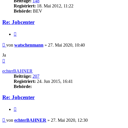
Beiträge:
148
Registriert:
18. Mai 2012, 11:22
Behörde:
BEV
Re: Jobcenter
Zitieren
Beitrag
von
watschenmann
»
27. Mai 2020, 10:40
Ja
Nach
oben
echterBAHNER
Beiträge:
207
Registriert:
24. Jun 2015, 16:41
Behörde:
Re: Jobcenter
Zitieren
Beitrag
von
echterBAHNER
»
27. Mai 2020, 12:30