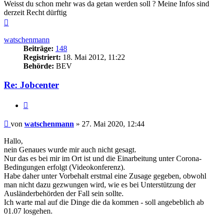
Weisst du schon mehr was da getan werden soll ? Meine Infos sind
derzeit Recht dürftig
Nach
oben
watschenmann
Beiträge:
148
Registriert:
18. Mai 2012, 11:22
Behörde:
BEV
Re: Jobcenter
Zitieren
Beitrag
von
watschenmann
»
27. Mai 2020, 12:44
Hallo,
nein Genaues wurde mir auch nicht gesagt.
Nur das es bei mir im Ort ist und die Einarbeitung unter Corona-
Bedingungen erfolgt (Videokonferenz).
Habe daher unter Vorbehalt erstmal eine Zusage gegeben, obwohl
man nicht dazu gezwungen wird, wie es bei Unterstützung der
Ausländerbehörden der Fall sein sollte.
Ich warte mal auf die Dinge die da kommen - soll angebeblich ab
01.07 losgehen.