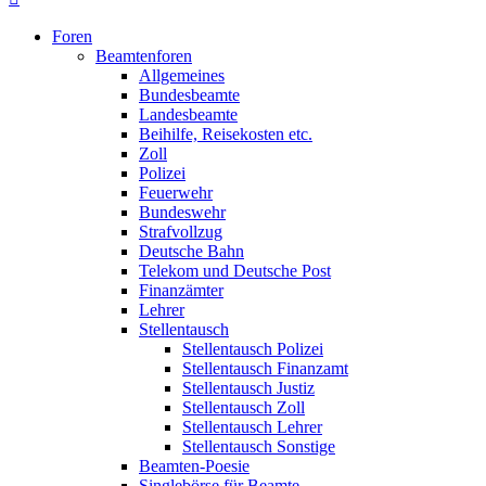
Foren
Beamtenforen
Allgemeines
Bundesbeamte
Landesbeamte
Beihilfe, Reisekosten etc.
Zoll
Polizei
Feuerwehr
Bundeswehr
Strafvollzug
Deutsche Bahn
Telekom und Deutsche Post
Finanzämter
Lehrer
Stellentausch
Stellentausch Polizei
Stellentausch Finanzamt
Stellentausch Justiz
Stellentausch Zoll
Stellentausch Lehrer
Stellentausch Sonstige
Beamten-Poesie
Singlebörse für Beamte