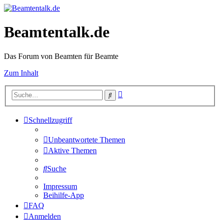
Beamtentalk.de
Das Forum von Beamten für Beamte
Zum Inhalt
Erweiterte
Suche
Suche
Schnellzugriff
Unbeantwortete Themen
Aktive Themen
Suche
Impressum
Beihilfe-App
FAQ
Anmelden