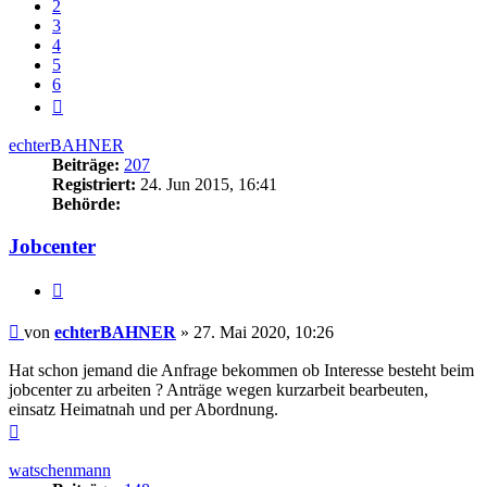
2
3
4
5
6
Nächste
echterBAHNER
Beiträge:
207
Registriert:
24. Jun 2015, 16:41
Behörde:
Jobcenter
Zitieren
Beitrag
von
echterBAHNER
»
27. Mai 2020, 10:26
Hat schon jemand die Anfrage bekommen ob Interesse besteht beim
jobcenter zu arbeiten ? Anträge wegen kurzarbeit bearbeuten,
einsatz Heimatnah und per Abordnung.
Nach
oben
watschenmann