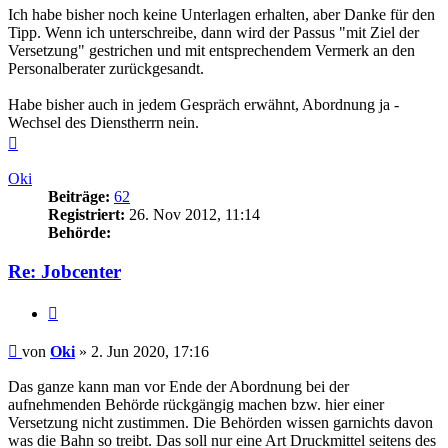
Ich habe bisher noch keine Unterlagen erhalten, aber Danke für den
Tipp. Wenn ich unterschreibe, dann wird der Passus "mit Ziel der
Versetzung" gestrichen und mit entsprechendem Vermerk an den
Personalberater zurückgesandt.
Habe bisher auch in jedem Gespräch erwähnt, Abordnung ja -
Wechsel des Dienstherrn nein.
Nach
oben
Oki
Beiträge:
62
Registriert:
26. Nov 2012, 11:14
Behörde:
Re: Jobcenter
Zitieren
Beitrag
von
Oki
»
2. Jun 2020, 17:16
Das ganze kann man vor Ende der Abordnung bei der
aufnehmenden Behörde rückgängig machen bzw. hier einer
Versetzung nicht zustimmen. Die Behörden wissen garnichts davon
was die Bahn so treibt. Das soll nur eine Art Druckmittel seitens des