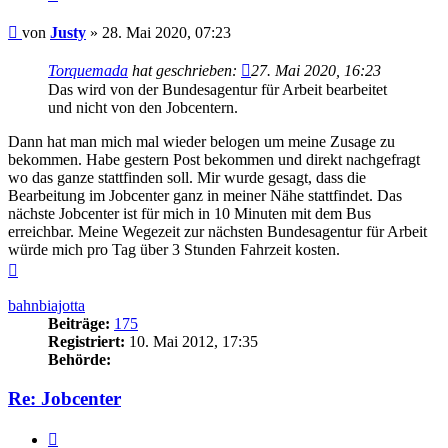
Beitrag
von
Justy
»
28. Mai 2020, 07:23
Torquemada
hat geschrieben:
27. Mai 2020, 16:23
Das wird von der Bundesagentur für Arbeit bearbeitet
und nicht von den Jobcentern.
Dann hat man mich mal wieder belogen um meine Zusage zu
bekommen. Habe gestern Post bekommen und direkt nachgefragt
wo das ganze stattfinden soll. Mir wurde gesagt, dass die
Bearbeitung im Jobcenter ganz in meiner Nähe stattfindet. Das
nächste Jobcenter ist für mich in 10 Minuten mit dem Bus
erreichbar. Meine Wegezeit zur nächsten Bundesagentur für Arbeit
würde mich pro Tag über 3 Stunden Fahrzeit kosten.
Nach
oben
bahnbiajotta
Beiträge:
175
Registriert:
10. Mai 2012, 17:35
Behörde:
Re: Jobcenter
Zitieren