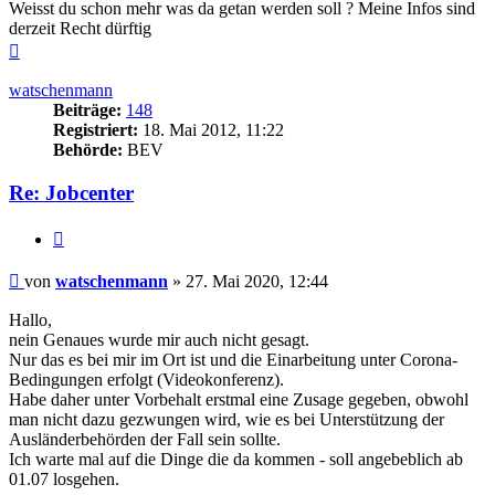
Weisst du schon mehr was da getan werden soll ? Meine Infos sind
derzeit Recht dürftig
Nach
oben
watschenmann
Beiträge:
148
Registriert:
18. Mai 2012, 11:22
Behörde:
BEV
Re: Jobcenter
Zitieren
Beitrag
von
watschenmann
»
27. Mai 2020, 12:44
Hallo,
nein Genaues wurde mir auch nicht gesagt.
Nur das es bei mir im Ort ist und die Einarbeitung unter Corona-
Bedingungen erfolgt (Videokonferenz).
Habe daher unter Vorbehalt erstmal eine Zusage gegeben, obwohl
man nicht dazu gezwungen wird, wie es bei Unterstützung der
Ausländerbehörden der Fall sein sollte.
Ich warte mal auf die Dinge die da kommen - soll angebeblich ab
01.07 losgehen.