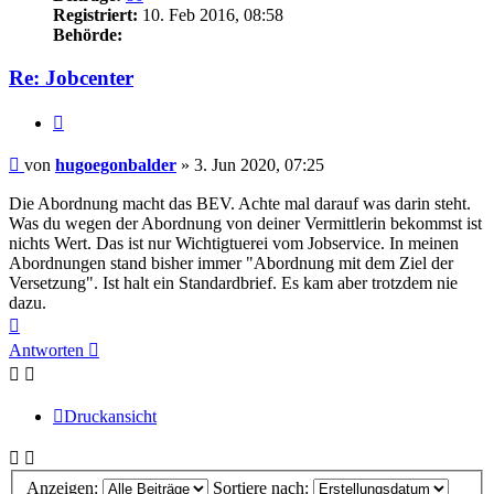
Registriert:
10. Feb 2016, 08:58
Behörde:
Re: Jobcenter
Zitieren
Beitrag
von
hugoegonbalder
»
3. Jun 2020, 07:25
Die Abordnung macht das BEV. Achte mal darauf was darin steht.
Was du wegen der Abordnung von deiner Vermittlerin bekommst ist
nichts Wert. Das ist nur Wichtigtuerei vom Jobservice. In meinen
Abordnungen stand bisher immer "Abordnung mit dem Ziel der
Versetzung". Ist halt ein Standardbrief. Es kam aber trotzdem nie
dazu.
Nach
oben
Antworten
Druckansicht
Anzeigen:
Sortiere nach: