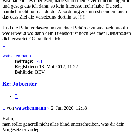
Fast hätte ich es überlesen, habe sofort meine Vermittlerin angerufen
und gesagt das ich daran so kein Interesse mehr habe. Da steht
nämlich nicht nur das du der Abordnung zustimmst sondern auch
das dass Ziel die Versetzung dorthin ist !!!!!
Und die Bahn verlassen um zu einer Behörde zu wechseln wo du
weder weißt wo dann dein Dienstort ist noch welcher Dienstposten
dich erwartet ? Garantiert nicht
Nach
oben
watschenmann
Beiträge:
148
Registriert:
18. Mai 2012, 11:22
Behörde:
BEV
Re: Jobcenter
Zitieren
Beitrag
von
watschenmann
»
2. Jun 2020, 12:18
Hallo,
man sollte generell nicht alles blind unterschreiben, was dir dein
Vorgesetzter vorlegt.