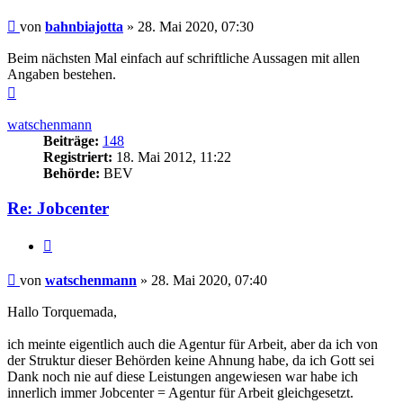
Beitrag
von
bahnbiajotta
»
28. Mai 2020, 07:30
Beim nächsten Mal einfach auf schriftliche Aussagen mit allen
Angaben bestehen.
Nach
oben
watschenmann
Beiträge:
148
Registriert:
18. Mai 2012, 11:22
Behörde:
BEV
Re: Jobcenter
Zitieren
Beitrag
von
watschenmann
»
28. Mai 2020, 07:40
Hallo Torquemada,
ich meinte eigentlich auch die Agentur für Arbeit, aber da ich von
der Struktur dieser Behörden keine Ahnung habe, da ich Gott sei
Dank noch nie auf diese Leistungen angewiesen war habe ich
innerlich immer Jobcenter = Agentur für Arbeit gleichgesetzt.