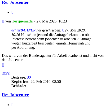
Re: Jobcenter
Zitieren
Beitrag
von
Torquemada
»
27. Mai 2020, 16:23
echterBAHNER
hat geschrieben:
27. Mai 2020,
10:26
Hat schon jemand die Anfrage bekommen ob
Interesse besteht beim jobcenter zu arbeiten ? Anträge
wegen kurzarbeit bearbeuten, einsatz Heimatnah und
per Abordnung.
Das wird von der Bundesagentur für Arbeit bearbeitet und nicht von
den Jobcentern.
Nach
oben
Justy
Beiträge:
30
Registriert:
29. Feb 2016, 08:56
Behörde:
Re: Jobcenter
Zitieren