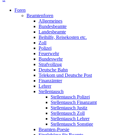
Foren
Beamtenforen
Allgemeines
Bundesbeamte
Landesbeamte
Beihilfe, Reisekosten etc.
Zoll
Polizei
Feuerwehr
Bundeswehr
Strafvollzug
Deutsche Bahn
Telekom und Deutsche Post
Finanzämter
Lehrer
Stellentausch
Stellentausch Polizei
Stellentausch Finanzamt
Stellentausch Justiz
Stellentausch Zoll
Stellentausch Lehrer
Stellentausch Sonstige
Beamten-Poesie
Singlebörse für Beamte