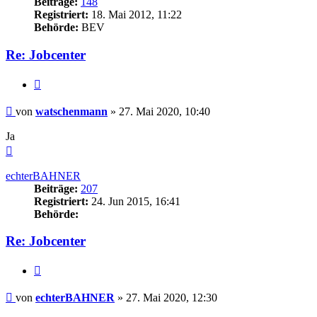
Beiträge:
148
Registriert:
18. Mai 2012, 11:22
Behörde:
BEV
Re: Jobcenter
Zitieren
Beitrag
von
watschenmann
»
27. Mai 2020, 10:40
Ja
Nach
oben
echterBAHNER
Beiträge:
207
Registriert:
24. Jun 2015, 16:41
Behörde:
Re: Jobcenter
Zitieren
Beitrag
von
echterBAHNER
»
27. Mai 2020, 12:30