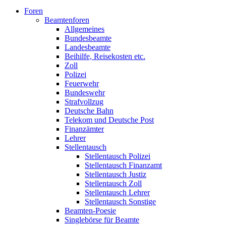
Foren
Beamtenforen
Allgemeines
Bundesbeamte
Landesbeamte
Beihilfe, Reisekosten etc.
Zoll
Polizei
Feuerwehr
Bundeswehr
Strafvollzug
Deutsche Bahn
Telekom und Deutsche Post
Finanzämter
Lehrer
Stellentausch
Stellentausch Polizei
Stellentausch Finanzamt
Stellentausch Justiz
Stellentausch Zoll
Stellentausch Lehrer
Stellentausch Sonstige
Beamten-Poesie
Singlebörse für Beamte