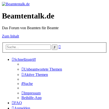
Beamtentalk.de
Das Forum von Beamten für Beamte
Zum Inhalt
Erweiterte
Suche
Suche
Schnellzugriff
Unbeantwortete Themen
Aktive Themen
Suche
Impressum
Beihilfe-App
FAQ
Anmelden