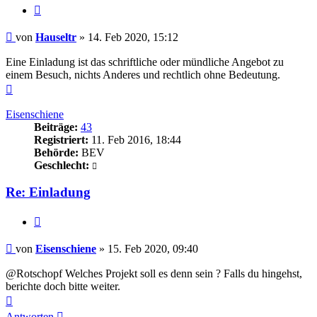
Zitieren
Beitrag
von
Hauseltr
»
14. Feb 2020, 15:12
Eine Einladung ist das schriftliche oder mündliche Angebot zu
einem Besuch, nichts Anderes und rechtlich ohne Bedeutung.
Nach
oben
Eisenschiene
Beiträge:
43
Registriert:
11. Feb 2016, 18:44
Behörde:
BEV
Geschlecht:
Re: Einladung
Zitieren
Beitrag
von
Eisenschiene
»
15. Feb 2020, 09:40
@Rotschopf Welches Projekt soll es denn sein ? Falls du hingehst,
berichte doch bitte weiter.
Nach
oben
Antworten