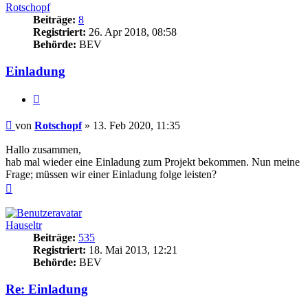
Rotschopf
Beiträge:
8
Registriert:
26. Apr 2018, 08:58
Behörde:
BEV
Einladung
Zitieren
Beitrag
von
Rotschopf
»
13. Feb 2020, 11:35
Hallo zusammen,
hab mal wieder eine Einladung zum Projekt bekommen. Nun meine
Frage; müssen wir einer Einladung folge leisten?
Nach
oben
Hauseltr
Beiträge:
535
Registriert:
18. Mai 2013, 12:21
Behörde:
BEV
Re: Einladung