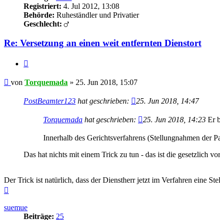
Registriert:
4. Jul 2012, 13:08
Behörde:
Ruheständler und Privatier
Geschlecht:
Re: Versetzung an einen weit entfernten Dienstort
Zitieren
Beitrag
von
Torquemada
»
25. Jun 2018, 15:07
PostBeamter123
hat geschrieben:
25. Jun 2018, 14:47
Torquemada
hat geschrieben:
25. Jun 2018, 14:23
Er b
Innerhalb des Gerichtsverfahrens (Stellungnahmen der Pa
Das hat nichts mit einem Trick zu tun - das ist die gesetzlich 
Der Trick ist natürlich, dass der Dienstherr jetzt im Verfahren eine St
Nach
oben
suemue
Beiträge:
25