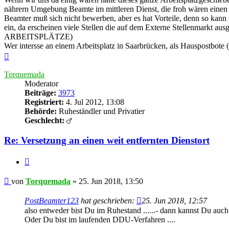
nährern Umgebung Beamte im mittleren Dienst, die froh wären einen 
Beamter muß sich nicht bewerben, aber es hat Vorteile, denn so kann 
ein, da erscheinen viele Stellen die auf dem Externe Stellenmarkt au
ARBEITSPLÄTZE)
Wer intersse an einem Arbeitsplatz in Saarbrücken, als Hauspostbote
Nach
oben
Torquemada
Moderator
Beiträge:
3973
Registriert:
4. Jul 2012, 13:08
Behörde:
Ruheständler und Privatier
Geschlecht:
Re: Versetzung an einen weit entfernten Dienstort
Zitieren
Beitrag
von
Torquemada
»
25. Jun 2018, 13:50
PostBeamter123
hat geschrieben:
25. Jun 2018, 12:57
also entweder bist Du im Ruhestand ......- dann kannst Du au
Oder Du bist im laufenden DDU-Verfahren ....