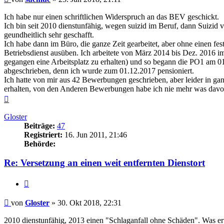
Ich habe nur einen schriftlichen Widerspruch an das BEV geschickt.
Ich bin seit 2010 dienstunfähig, wegen suizid im Beruf, dann Suizid
geundheitlich sehr geschafft.
Ich habe dann im Büro, die ganze Zeit gearbeitet, aber ohne einen fes
Betriebsdienst ausüben. Ich arbeitete von März 2014 bis Dez. 2016 i
gegangen eine Arbeitsplatz zu erhalten) und so begann die PO1 am 0
abgeschrieben, denn ich wurde zum 01.12.2017 pensioniert.
Ich hatte von mir aus 42 Bewerbungen geschrieben, aber leider in ga
erhalten, von den Anderen Bewerbungen habe ich nie mehr was davon 
Nach
oben
Gloster
Beiträge:
47
Registriert:
16. Jun 2011, 21:46
Behörde:
Re: Versetzung an einen weit entfernten Dienstort
Zitieren
Beitrag
von
Gloster
»
30. Okt 2018, 22:31
2010 dienstunfähig, 2013 einen "Schlaganfall ohne Schäden". Was e