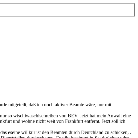
rde mitgeteilt, daß ich noch aktiver Beamte wäre, nur mit
ur so wischiwaschischreiben von BEV. Jetzt hat mein Anwalt eine
kfurt und wohne nicht weit von Frankfurt entfernt. Jetzt soll ich
das eseine willkür ist den Beamten durch Deutchland zu schicken, .
 Dienststellen durchschauen. Es gibt bestimmt in Saarbrücken oder