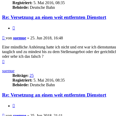
Registriert:
5. Mai 2016, 08:35
Behörde:
Deutsche Bahn
Re: Versetzung an einen weit entfernten Dienstort
Zitieren
Beitrag
von
suemue
»
25. Jun 2018, 16:48
Eine mündliche Anhörung hatte ich nicht und erst war ich dienstuntaugl
tauglich und zu mindest bis zu dem Stellenangebot oder der gericht
oder sehe ich das falsch ?
Nach
oben
suemue
Beiträge:
25
Registriert:
5. Mai 2016, 08:35
Behörde:
Deutsche Bahn
Re: Versetzung an einen weit entfernten Dienstort
Zitieren
Beitrag
von
suemue
»
25. Jun 2018, 21:11