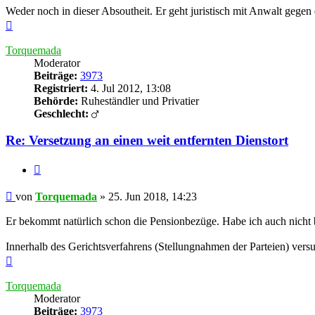
Weder noch in dieser Absoutheit. Er geht juristisch mit Anwalt gegen
Nach
oben
Torquemada
Moderator
Beiträge:
3973
Registriert:
4. Jul 2012, 13:08
Behörde:
Ruheständler und Privatier
Geschlecht:
Re: Versetzung an einen weit entfernten Dienstort
Zitieren
Beitrag
von
Torquemada
»
25. Jun 2018, 14:23
Er bekommt natürlich schon die Pensionbezüge. Habe ich auch nicht b
Innerhalb des Gerichtsverfahrens (Stellungnahmen der Parteien) versu
Nach
oben
Torquemada
Moderator
Beiträge:
3973