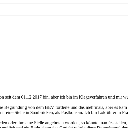
hon seit dem 01.12.2017 bin, aber ich bin im Klageverfahren und mir wu
ne Begründung von dem BEV forderte und das mehrmals, aber es kam n
r eine Stelle in Saarbrücken, als Postbote an. Ich bin Lokführer in Fran
en oder ihm eine Stelle angeboten worden, so könnte man feststellen, 
e endlich mal ein Ende, denn das Gericht würde diese Doppelmoral der