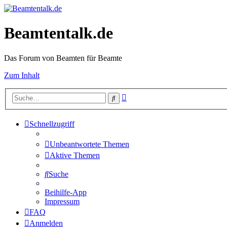
Beamtentalk.de
Das Forum von Beamten für Beamte
Zum Inhalt
Erweiterte
Suche
Suche
Schnellzugriff
Unbeantwortete Themen
Aktive Themen
Suche
Beihilfe-App
Impressum
FAQ
Anmelden