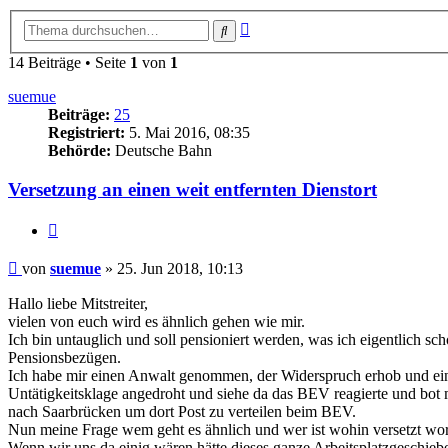
Erweiterte
Suche
Suche
14 Beiträge • Seite
1
von
1
suemue
Beiträge:
25
Registriert:
5. Mai 2016, 08:35
Behörde:
Deutsche Bahn
Versetzung an einen weit entfernten Dienstort
Zitieren
Beitrag
von
suemue
»
25. Jun 2018, 10:13
Hallo liebe Mitstreiter,
vielen von euch wird es ähnlich gehen wie mir.
Ich bin untauglich und soll pensioniert werden, was ich eigentlich sc
Pensionsbezügen.
Ich habe mir einen Anwalt genommen, der Widerspruch erhob und ei
Untätigkeitsklage angedroht und siehe da das BEV reagierte und bot mi
nach Saarbrücken um dort Post zu verteilen beim BEV.
Nun meine Frage wem geht es ähnlich und wer ist wohin versetzt word
Wenn wir uns da einig wären hätte dieses ganze Arbeitsplatzgeschieb