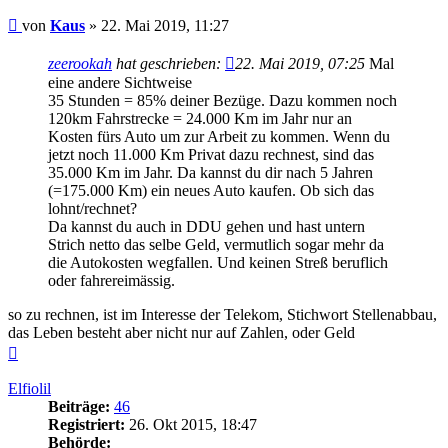
Beitrag
von
Kaus
»
22. Mai 2019, 11:27
zeerookah
hat geschrieben:
22. Mai 2019, 07:25
Mal
eine andere Sichtweise
35 Stunden = 85% deiner Bezüge. Dazu kommen noch
120km Fahrstrecke = 24.000 Km im Jahr nur an
Kosten fürs Auto um zur Arbeit zu kommen. Wenn du
jetzt noch 11.000 Km Privat dazu rechnest, sind das
35.000 Km im Jahr. Da kannst du dir nach 5 Jahren
(=175.000 Km) ein neues Auto kaufen. Ob sich das
lohnt/rechnet?
Da kannst du auch in DDU gehen und hast untern
Strich netto das selbe Geld, vermutlich sogar mehr da
die Autokosten wegfallen. Und keinen Streß beruflich
oder fahrereimässig.
so zu rechnen, ist im Interesse der Telekom, Stichwort Stellenabbau,
das Leben besteht aber nicht nur auf Zahlen, oder Geld
Nach
oben
Elfiolil
Beiträge:
46
Registriert:
26. Okt 2015, 18:47
Behörde: