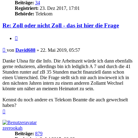
Beiträge:
34
Registriert:
23. Dez 2017, 17:01
Behörde:
Telekom
Re: Zoll oder nicht Zoll - das ist hier die Frage
Zitieren
Beitrag
von
David688
»
22. Mai 2019, 05:57
Danke Ulsna für die Info. Die Arbeitszeit würde ich dann ebenfalls
gerne reduzieren, allerdings bin ich lediglich A 7 und durch die 41
Stunden runter auf zB 35 Stunden macht finanziell dann schon
einen Unterschied. Die Frage stellt sich mir auch inwieweit ich in
den nächsten Jahren intern zu einem anderen Zollamt Wechsel
könnte um näher an meinem Heimatort zu sein.
Kennst du noch andere ex Telekom Beamte die auch gewechselt
haben?
Nach
oben
zeerookah
Beiträge:
879