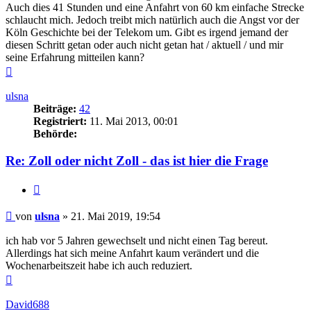
Auch dies 41 Stunden und eine Anfahrt von 60 km einfache Strecke
schlaucht mich. Jedoch treibt mich natürlich auch die Angst vor der
Köln Geschichte bei der Telekom um. Gibt es irgend jemand der
diesen Schritt getan oder auch nicht getan hat / aktuell / und mir
seine Erfahrung mitteilen kann?
Nach
oben
ulsna
Beiträge:
42
Registriert:
11. Mai 2013, 00:01
Behörde:
Re: Zoll oder nicht Zoll - das ist hier die Frage
Zitieren
Beitrag
von
ulsna
»
21. Mai 2019, 19:54
ich hab vor 5 Jahren gewechselt und nicht einen Tag bereut.
Allerdings hat sich meine Anfahrt kaum verändert und die
Wochenarbeitszeit habe ich auch reduziert.
Nach
oben
David688