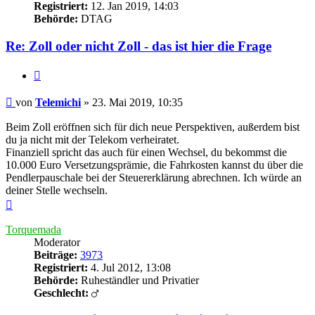
Registriert:
12. Jan 2019, 14:03
Behörde:
DTAG
Re: Zoll oder nicht Zoll - das ist hier die Frage
Zitieren
Beitrag
von
Telemichi
»
23. Mai 2019, 10:35
Beim Zoll eröffnen sich für dich neue Perspektiven, außerdem bist
du ja nicht mit der Telekom verheiratet.
Finanziell spricht das auch für einen Wechsel, du bekommst die
10.000 Euro Versetzungsprämie, die Fahrkosten kannst du über die
Pendlerpauschale bei der Steuererklärung abrechnen. Ich würde an
deiner Stelle wechseln.
Nach
oben
Torquemada
Moderator
Beiträge:
3973
Registriert:
4. Jul 2012, 13:08
Behörde:
Ruheständler und Privatier
Geschlecht: