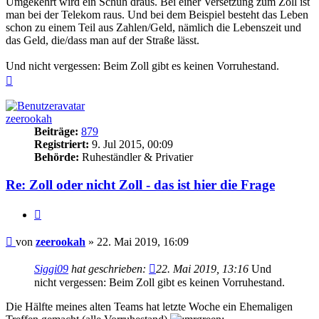
Umgekehrt wird ein Schuh draus. Bei einer Versetzung zum Zoll ist
man bei der Telekom raus. Und bei dem Beispiel besteht das Leben
schon zu einem Teil aus Zahlen/Geld, nämlich die Lebenszeit und
das Geld, die/dass man auf der Straße lässt.
Und nicht vergessen: Beim Zoll gibt es keinen Vorruhestand.
Nach
oben
zeerookah
Beiträge:
879
Registriert:
9. Jul 2015, 00:09
Behörde:
Ruheständler & Privatier
Re: Zoll oder nicht Zoll - das ist hier die Frage
Zitieren
Beitrag
von
zeerookah
»
22. Mai 2019, 16:09
Siggi09
hat geschrieben:
22. Mai 2019, 13:16
Und
nicht vergessen: Beim Zoll gibt es keinen Vorruhestand.
Die Hälfte meines alten Teams hat letzte Woche ein Ehemaligen