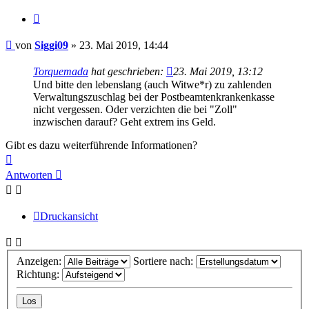
Zitieren
Beitrag
von
Siggi09
»
23. Mai 2019, 14:44
Torquemada
hat geschrieben:
23. Mai 2019, 13:12
Und bitte den lebenslang (auch Witwe*r) zu zahlenden
Verwaltungszuschlag bei der Postbeamtenkrankenkasse
nicht vergessen. Oder verzichten die bei "Zoll"
inzwischen darauf? Geht extrem ins Geld.
Gibt es dazu weiterführende Informationen?
Nach
oben
Antworten
Druckansicht
Anzeigen:
Sortiere nach:
Richtung: