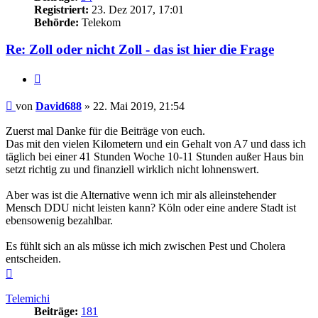
Registriert:
23. Dez 2017, 17:01
Behörde:
Telekom
Re: Zoll oder nicht Zoll - das ist hier die Frage
Zitieren
Beitrag
von
David688
»
22. Mai 2019, 21:54
Zuerst mal Danke für die Beiträge von euch.
Das mit den vielen Kilometern und ein Gehalt von A7 und dass ich
täglich bei einer 41 Stunden Woche 10-11 Stunden außer Haus bin
setzt richtig zu und finanziell wirklich nicht lohnenswert.
Aber was ist die Alternative wenn ich mir als alleinstehender
Mensch DDU nicht leisten kann? Köln oder eine andere Stadt ist
ebensowenig bezahlbar.
Es fühlt sich an als müsse ich mich zwischen Pest und Cholera
entscheiden.
Nach
oben
Telemichi
Beiträge:
181