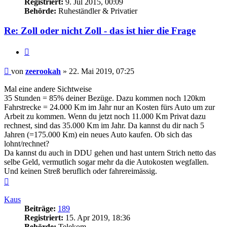
Registriert:
9. Jul 2015, 00:09
Behörde:
Ruheständler & Privatier
Re: Zoll oder nicht Zoll - das ist hier die Frage
Zitieren
Beitrag
von
zeerookah
»
22. Mai 2019, 07:25
Mal eine andere Sichtweise
35 Stunden = 85% deiner Bezüge. Dazu kommen noch 120km
Fahrstrecke = 24.000 Km im Jahr nur an Kosten fürs Auto um zur
Arbeit zu kommen. Wenn du jetzt noch 11.000 Km Privat dazu
rechnest, sind das 35.000 Km im Jahr. Da kannst du dir nach 5
Jahren (=175.000 Km) ein neues Auto kaufen. Ob sich das
lohnt/rechnet?
Da kannst du auch in DDU gehen und hast untern Strich netto das
selbe Geld, vermutlich sogar mehr da die Autokosten wegfallen.
Und keinen Streß beruflich oder fahrereimässig.
Nach
oben
Kaus
Beiträge:
189
Registriert:
15. Apr 2019, 18:36
Behörde:
Telekom