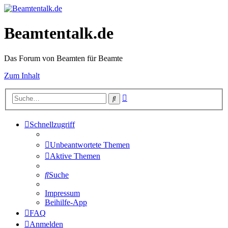
Beamtentalk.de
Das Forum von Beamten für Beamte
Zum Inhalt
Erweiterte
Suche
Suche
Schnellzugriff
Unbeantwortete Themen
Aktive Themen
Suche
Impressum
Beihilfe-App
FAQ
Anmelden