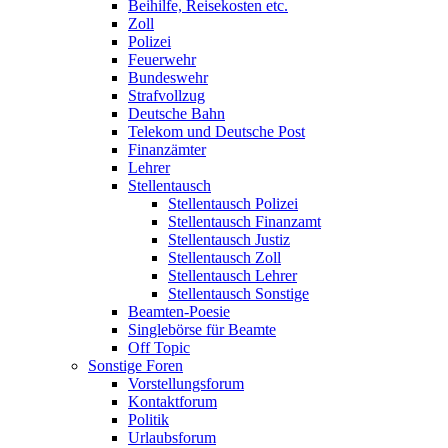
Beihilfe, Reisekosten etc.
Zoll
Polizei
Feuerwehr
Bundeswehr
Strafvollzug
Deutsche Bahn
Telekom und Deutsche Post
Finanzämter
Lehrer
Stellentausch
Stellentausch Polizei
Stellentausch Finanzamt
Stellentausch Justiz
Stellentausch Zoll
Stellentausch Lehrer
Stellentausch Sonstige
Beamten-Poesie
Singlebörse für Beamte
Off Topic
Sonstige Foren
Vorstellungsforum
Kontaktforum
Politik
Urlaubsforum