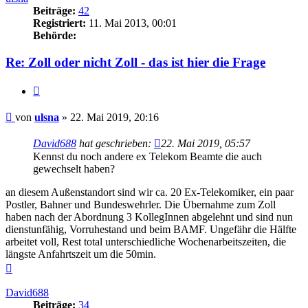
Beiträge:
42
Registriert:
11. Mai 2013, 00:01
Behörde:
Re: Zoll oder nicht Zoll - das ist hier die Frage
Zitieren
Beitrag
von
ulsna
»
22. Mai 2019, 20:16
David688
hat geschrieben:
22. Mai 2019, 05:57
Kennst du noch andere ex Telekom Beamte die auch
gewechselt haben?
an diesem Außenstandort sind wir ca. 20 Ex-Telekomiker, ein paar
Postler, Bahner und Bundeswehrler. Die Übernahme zum Zoll
haben nach der Abordnung 3 KollegInnen abgelehnt und sind nun
dienstunfähig, Vorruhestand und beim BAMF. Ungefähr die Hälfte
arbeitet voll, Rest total unterschiedliche Wochenarbeitszeiten, die
längste Anfahrtszeit um die 50min.
Nach
oben
David688
Beiträge:
34