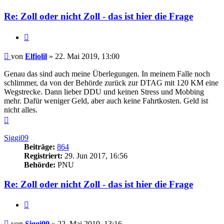
Re: Zoll oder nicht Zoll - das ist hier die Frage
Zitieren
Beitrag
von
Elfiolil
»
22. Mai 2019, 13:00
Genau das sind auch meine Überlegungen. In meinem Falle noch
schlimmer, da von der Behörde zurück zur DTAG mit 120 KM eine
Wegstrecke. Dann lieber DDU und keinen Stress und Mobbing
mehr. Dafür weniger Geld, aber auch keine Fahrtkosten. Geld ist
nicht alles.
Nach
oben
Siggi09
Beiträge:
864
Registriert:
29. Jun 2017, 16:56
Behörde:
PNU
Re: Zoll oder nicht Zoll - das ist hier die Frage
Zitieren
Beitrag
von
Siggi09
»
22. Mai 2019, 13:16