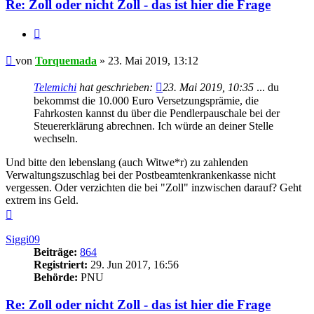
Re: Zoll oder nicht Zoll - das ist hier die Frage
Zitieren
Beitrag
von
Torquemada
»
23. Mai 2019, 13:12
Telemichi
hat geschrieben:
23. Mai 2019, 10:35
... du
bekommst die 10.000 Euro Versetzungsprämie, die
Fahrkosten kannst du über die Pendlerpauschale bei der
Steuererklärung abrechnen. Ich würde an deiner Stelle
wechseln.
Und bitte den lebenslang (auch Witwe*r) zu zahlenden
Verwaltungszuschlag bei der Postbeamtenkrankenkasse nicht
vergessen. Oder verzichten die bei "Zoll" inzwischen darauf? Geht
extrem ins Geld.
Nach
oben
Siggi09
Beiträge:
864
Registriert:
29. Jun 2017, 16:56
Behörde:
PNU
Re: Zoll oder nicht Zoll - das ist hier die Frage