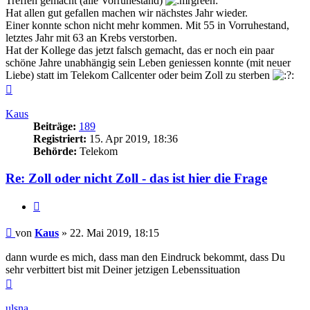
Treffen gemacht (alle Vorruhestand)
Hat allen gut gefallen machen wir nächstes Jahr wieder.
Einer konnte schon nicht mehr kommen. Mit 55 in Vorruhestand,
letztes Jahr mit 63 an Krebs verstorben.
Hat der Kollege das jetzt falsch gemacht, das er noch ein paar
schöne Jahre unabhängig sein Leben geniessen konnte (mit neuer
Liebe) statt im Telekom Callcenter oder beim Zoll zu sterben
Nach
oben
Kaus
Beiträge:
189
Registriert:
15. Apr 2019, 18:36
Behörde:
Telekom
Re: Zoll oder nicht Zoll - das ist hier die Frage
Zitieren
Beitrag
von
Kaus
»
22. Mai 2019, 18:15
dann wurde es mich, dass man den Eindruck bekommt, dass Du
sehr verbittert bist mit Deiner jetzigen Lebenssituation
Nach
oben
ulsna