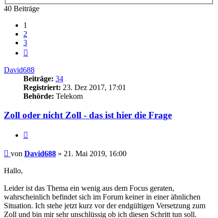
40 Beiträge
1
2
3
Nächste
David688
Beiträge:
34
Registriert:
23. Dez 2017, 17:01
Behörde:
Telekom
Zoll oder nicht Zoll - das ist hier die Frage
Zitieren
Beitrag
von
David688
»
21. Mai 2019, 16:00
Hallo,
Leider ist das Thema ein wenig aus dem Focus geraten,
wahrscheinlich befindet sich im Forum keiner in einer ähnlichen
Situation. Ich stehe jetzt kurz vor der endgültigen Versetzung zum
Zoll und bin mir sehr unschlüssig ob ich diesen Schritt tun soll.