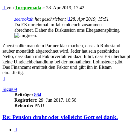
Beitrag
von
Torquemada
»
28. Apr 2019, 17:42
zeerookah
hat geschrieben:
28. Apr 2019, 15:51
Da ES nur einmal im Jahr mit euch zusammen
abrechnet. Daher die Diskussion ums Ehegattensplitting
Zuerst sollte man dem Partner klar machen, dass ab Ruhestand
sauber monatlich abgerechnet wird. Jeder hat sein persöniches
Netto, dass dann mit Faktorverfahren dazu führt, dass ES überhaupt
keine Ungleichbehandlung bei der monatlichen Lohnsteuer gibt.
Das Finanzamt ermittelt den Faktor und gibt ihn in Elstam
ein....fertig.
Nach
oben
Siggi09
Beiträge:
864
Registriert:
29. Jun 2017, 16:56
Behörde:
PNU
Re: Pension droht oder vielleicht Gott sei dank.
Zitieren