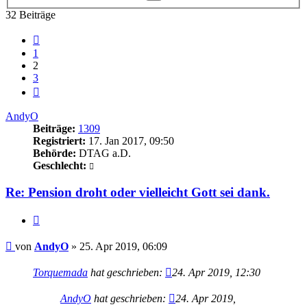
Suche
32 Beiträge
Vorherige
1
2
3
Nächste
AndyO
Beiträge:
1309
Registriert:
17. Jan 2017, 09:50
Behörde:
DTAG a.D.
Geschlecht:
Re: Pension droht oder vielleicht Gott sei dank.
Zitieren
Beitrag
von
AndyO
»
25. Apr 2019, 06:09
Torquemada
hat geschrieben:
24. Apr 2019, 12:30
AndyO
hat geschrieben:
24. Apr 2019,