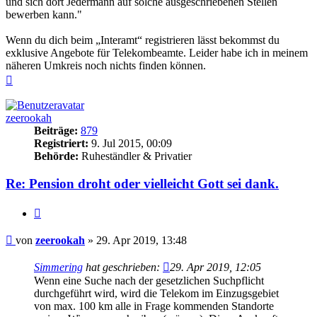
und sich dort Jedermann auf solche ausgeschriebenen Stellen
bewerben kann."
Wenn du dich beim „Interamt“ registrieren lässt bekommst du
exklusive Angebote für Telekombeamte. Leider habe ich in meinem
näheren Umkreis noch nichts finden können.
Nach
oben
zeerookah
Beiträge:
879
Registriert:
9. Jul 2015, 00:09
Behörde:
Ruheständler & Privatier
Re: Pension droht oder vielleicht Gott sei dank.
Zitieren
Beitrag
von
zeerookah
»
29. Apr 2019, 13:48
Simmering
hat geschrieben:
29. Apr 2019, 12:05
Wenn eine Suche nach der gesetzlichen Suchpflicht
durchgeführt wird, wird die Telekom im Einzugsgebiet
von max. 100 km alle in Frage kommenden Standorte