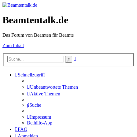
Beamtentalk.de
Das Forum von Beamten für Beamte
Zum Inhalt
Erweiterte
Suche
Suche
Schnellzugriff
Unbeantwortete Themen
Aktive Themen
Suche
Impressum
Beihilfe-App
FAQ
Anmelden