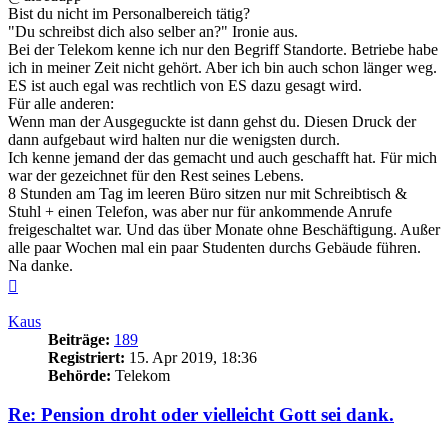
Bist du nicht im Personalbereich tätig?
"Du schreibst dich also selber an?" Ironie aus.
Bei der Telekom kenne ich nur den Begriff Standorte. Betriebe habe
ich in meiner Zeit nicht gehört. Aber ich bin auch schon länger weg.
ES ist auch egal was rechtlich von ES dazu gesagt wird.
Für alle anderen:
Wenn man der Ausgeguckte ist dann gehst du. Diesen Druck der
dann aufgebaut wird halten nur die wenigsten durch.
Ich kenne jemand der das gemacht und auch geschafft hat. Für mich
war der gezeichnet für den Rest seines Lebens.
8 Stunden am Tag im leeren Büro sitzen nur mit Schreibtisch &
Stuhl + einen Telefon, was aber nur für ankommende Anrufe
freigeschaltet war. Und das über Monate ohne Beschäftigung. Außer
alle paar Wochen mal ein paar Studenten durchs Gebäude führen.
Na danke.
Nach
oben
Kaus
Beiträge:
189
Registriert:
15. Apr 2019, 18:36
Behörde:
Telekom
Re: Pension droht oder vielleicht Gott sei dank.