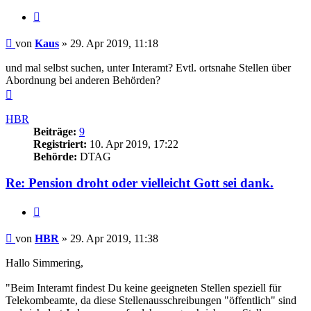
Zitieren
Beitrag
von
Kaus
»
29. Apr 2019, 11:18
und mal selbst suchen, unter Interamt? Evtl. ortsnahe Stellen über
Abordnung bei anderen Behörden?
Nach
oben
HBR
Beiträge:
9
Registriert:
10. Apr 2019, 17:22
Behörde:
DTAG
Re: Pension droht oder vielleicht Gott sei dank.
Zitieren
Beitrag
von
HBR
»
29. Apr 2019, 11:38
Hallo Simmering,
"Beim Interamt findest Du keine geeigneten Stellen speziell für
Telekombeamte, da diese Stellenausschreibungen "öffentlich" sind