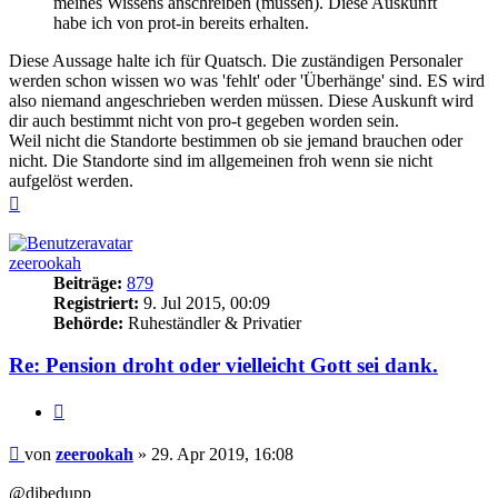
meines Wissens anschreiben (müssen). Diese Auskunft
habe ich von prot-in bereits erhalten.
Diese Aussage halte ich für Quatsch. Die zuständigen Personaler
werden schon wissen wo was 'fehlt' oder 'Überhänge' sind. ES wird
also niemand angeschrieben werden müssen. Diese Auskunft wird
dir auch bestimmt nicht von pro-t gegeben worden sein.
Weil nicht die Standorte bestimmen ob sie jemand brauchen oder
nicht. Die Standorte sind im allgemeinen froh wenn sie nicht
aufgelöst werden.
Nach
oben
zeerookah
Beiträge:
879
Registriert:
9. Jul 2015, 00:09
Behörde:
Ruheständler & Privatier
Re: Pension droht oder vielleicht Gott sei dank.
Zitieren
Beitrag
von
zeerookah
»
29. Apr 2019, 16:08
@dibedupp