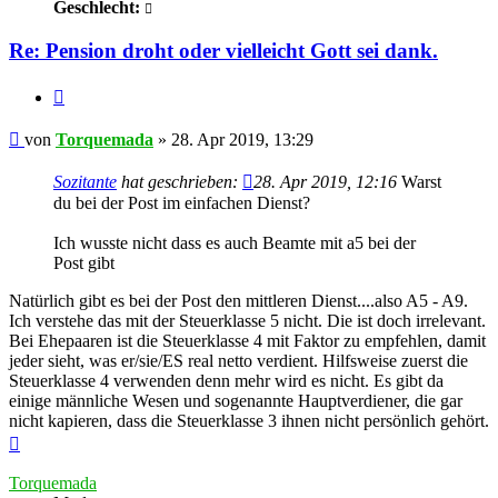
Geschlecht:
Re: Pension droht oder vielleicht Gott sei dank.
Zitieren
Beitrag
von
Torquemada
»
28. Apr 2019, 13:29
Sozitante
hat geschrieben:
28. Apr 2019, 12:16
Warst
du bei der Post im einfachen Dienst?
Ich wusste nicht dass es auch Beamte mit a5 bei der
Post gibt
Natürlich gibt es bei der Post den mittleren Dienst....also A5 - A9.
Ich verstehe das mit der Steuerklasse 5 nicht. Die ist doch irrelevant.
Bei Ehepaaren ist die Steuerklasse 4 mit Faktor zu empfehlen, damit
jeder sieht, was er/sie/ES real netto verdient. Hilfsweise zuerst die
Steuerklasse 4 verwenden denn mehr wird es nicht. Es gibt da
einige männliche Wesen und sogenannte Hauptverdiener, die gar
nicht kapieren, dass die Steuerklasse 3 ihnen nicht persönlich gehört.
Nach
oben
Torquemada