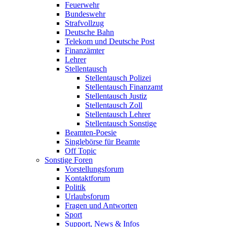
Feuerwehr
Bundeswehr
Strafvollzug
Deutsche Bahn
Telekom und Deutsche Post
Finanzämter
Lehrer
Stellentausch
Stellentausch Polizei
Stellentausch Finanzamt
Stellentausch Justiz
Stellentausch Zoll
Stellentausch Lehrer
Stellentausch Sonstige
Beamten-Poesie
Singlebörse für Beamte
Off Topic
Sonstige Foren
Vorstellungsforum
Kontaktforum
Politik
Urlaubsforum
Fragen und Antworten
Sport
Support, News & Infos