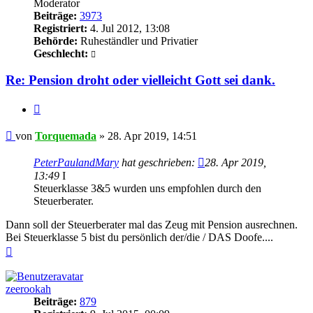
Moderator
Beiträge:
3973
Registriert:
4. Jul 2012, 13:08
Behörde:
Ruheständler und Privatier
Geschlecht:
Re: Pension droht oder vielleicht Gott sei dank.
Zitieren
Beitrag
von
Torquemada
»
28. Apr 2019, 14:51
PeterPaulandMary
hat geschrieben:
28. Apr 2019,
13:49
I
Steuerklasse 3&5 wurden uns empfohlen durch den
Steuerberater.
Dann soll der Steuerberater mal das Zeug mit Pension ausrechnen.
Bei Steuerklasse 5 bist du persönlich der/die / DAS Doofe....
Nach
oben
zeerookah
Beiträge:
879