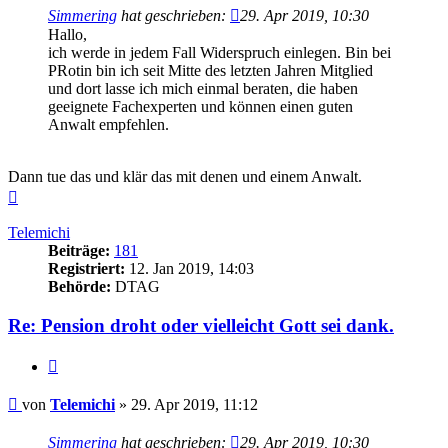
Simmering
hat geschrieben:
29. Apr 2019, 10:30
Hallo,
ich werde in jedem Fall Widerspruch einlegen. Bin bei
PRotin bin ich seit Mitte des letzten Jahren Mitglied
und dort lasse ich mich einmal beraten, die haben
geeignete Fachexperten und können einen guten
Anwalt empfehlen.
Dann tue das und klär das mit denen und einem Anwalt.
Nach
oben
Telemichi
Beiträge:
181
Registriert:
12. Jan 2019, 14:03
Behörde:
DTAG
Re: Pension droht oder vielleicht Gott sei dank.
Zitieren
Beitrag
von
Telemichi
»
29. Apr 2019, 11:12
Simmering
hat geschrieben:
29. Apr 2019, 10:30