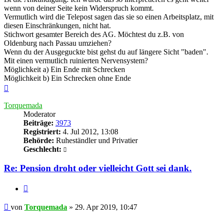
wenn von deiner Seite kein Widerspruch kommt.
Vermutlich wird die Telepost sagen das sie so einen Arbeitsplatz, mit
diesen Einschränkungen, nicht hat.
Stichwort gesamter Bereich des AG. Möchtest du z.B. von
Oldenburg nach Passau umziehen?
Wenn du der Ausgeguckte bist gehst du auf längere Sicht "baden".
Mit einen vermutlich ruinierten Nervensystem?
Möglichkeit a) Ein Ende mit Schrecken
Möglichkeit b) Ein Schrecken ohne Ende
Nach
oben
Torquemada
Moderator
Beiträge:
3973
Registriert:
4. Jul 2012, 13:08
Behörde:
Ruheständler und Privatier
Geschlecht:
Re: Pension droht oder vielleicht Gott sei dank.
Zitieren
Beitrag
von
Torquemada
»
29. Apr 2019, 10:47