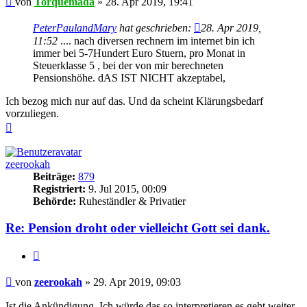
von
Torquemada
»
28. Apr 2019, 19:41
PeterPaulandMary
hat geschrieben:
28. Apr 2019,
11:52
.... nach diversen rechnern im internet bin ich
immer bei 5-7Hundert Euro Stuern, pro Monat in
Steuerklasse 5 , bei der von mir berechneten
Pensionshöhe. dAS IST NICHT akzeptabel,
Ich bezog mich nur auf das. Und da scheint Klärungsbedarf
vorzuliegen.
Nach
oben
zeerookah
Beiträge:
879
Registriert:
9. Jul 2015, 00:09
Behörde:
Ruheständler & Privatier
Re: Pension droht oder vielleicht Gott sei dank.
Zitieren
Beitrag
von
zeerookah
»
29. Apr 2019, 09:03
Ist die Ankündigung. Ich würde das so interpretieren es geht weiter