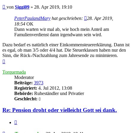
Beitrag
von
Siggi09
»
28. Apr 2019, 19:10
PeterPaulandMary
hat geschrieben:
28. Apr 2019,
18:54
OK
Dann warten wir mal ab, wie hoch mein Anteil am
Famulienverdienst dann irgendwann sein wird.
Dazu bedarf es natürlich einer Einkommensteuererklärung. Dann ist
es egal, ob man 3/5 oder 4/4 hat. Die Steuerklassen haben nur den
Sinn, die Rück-/Nachzahlung zum Jahresende zu minimieren.
Nach
oben
Torquemada
Moderator
Beiträge:
3973
Registriert:
4. Jul 2012, 13:08
Behörde:
Ruheständler und Privatier
Geschlecht:
Re: Pension droht oder vielleicht Gott sei dank.
Zitieren
Beitrag