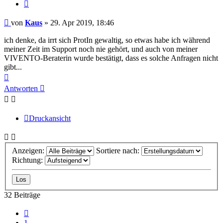
Zitieren
Beitrag
von
Kaus
»
29. Apr 2019, 18:46
ich denke, da irrt sich ProtIn gewaltig, so etwas habe ich während
meiner Zeit im Support noch nie gehört, und auch von meiner
VIVENTO-Beraterin wurde bestätigt, dass es solche Anfragen nicht
gibt...
Nach
oben
Antworten
Druckansicht
Anzeigen:
Sortiere nach:
Richtung:
32 Beiträge
Vorherige
1