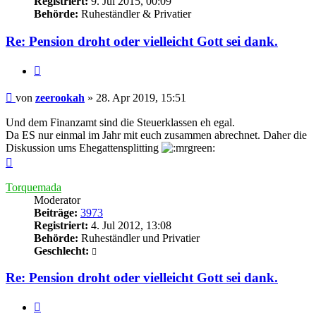
Registriert:
9. Jul 2015, 00:09
Behörde:
Ruheständler & Privatier
Re: Pension droht oder vielleicht Gott sei dank.
Zitieren
Beitrag
von
zeerookah
»
28. Apr 2019, 15:51
Und dem Finanzamt sind die Steuerklassen eh egal.
Da ES nur einmal im Jahr mit euch zusammen abrechnet. Daher die
Diskussion ums Ehegattensplitting
Nach
oben
Torquemada
Moderator
Beiträge:
3973
Registriert:
4. Jul 2012, 13:08
Behörde:
Ruheständler und Privatier
Geschlecht:
Re: Pension droht oder vielleicht Gott sei dank.
Zitieren