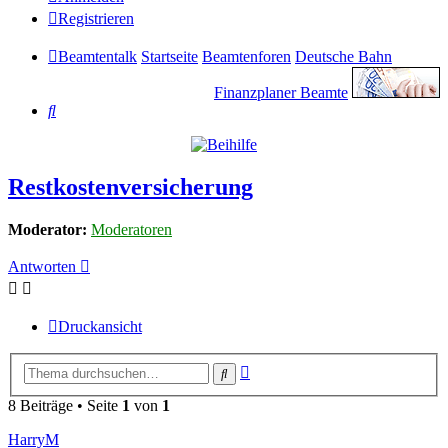
Registrieren
Beamtentalk
Startseite
Beamtenforen
Deutsche Bahn
Finanzplaner Beamte
Suche
Restkostenversicherung
Moderator:
Moderatoren
Antworten
Druckansicht
Erweiterte
Suche
Suche
8 Beiträge • Seite
1
von
1
HarryM