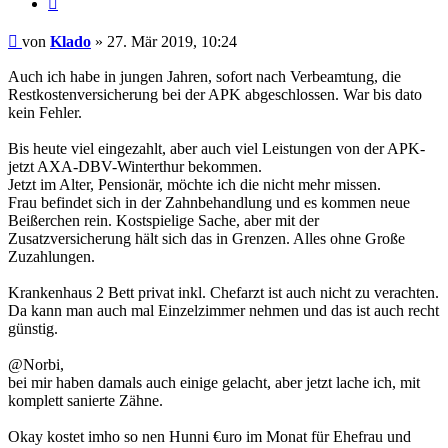
Beitrag
von
Klado
»
27. Mär 2019, 10:24
Auch ich habe in jungen Jahren, sofort nach Verbeamtung, die
Restkostenversicherung bei der APK abgeschlossen. War bis dato
kein Fehler.
Bis heute viel eingezahlt, aber auch viel Leistungen von der APK-
jetzt AXA-DBV-Winterthur bekommen.
Jetzt im Alter, Pensionär, möchte ich die nicht mehr missen.
Frau befindet sich in der Zahnbehandlung und es kommen neue
Beißerchen rein. Kostspielige Sache, aber mit der
Zusatzversicherung hält sich das in Grenzen. Alles ohne Große
Zuzahlungen.
Krankenhaus 2 Bett privat inkl. Chefarzt ist auch nicht zu verachten.
Da kann man auch mal Einzelzimmer nehmen und das ist auch recht
günstig.
@Norbi,
bei mir haben damals auch einige gelacht, aber jetzt lache ich, mit
komplett sanierte Zähne.
Okay kostet imho so nen Hunni €uro im Monat für Ehefrau und