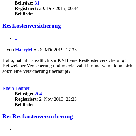
Beiträge:
31
Registriert:
29. Dez 2015, 09:34
Behörde:
Restkostenversicherung
Zitieren
Beitrag
von
HarryM
»
26. Mär 2019, 17:33
Hallo, habt ihr zusättlich zur KVB eine Restkostenversicherung?
Bei welcher Versicherung und wieviel zahlt ihr und wann lohnt sich
solch eine Versicherung überhaupt?
Nach
oben
Rhein-Bahner
Beiträge:
204
Registriert:
2. Nov 2013, 22:23
Behörde:
Re: Restkostenversucherung
Zitieren