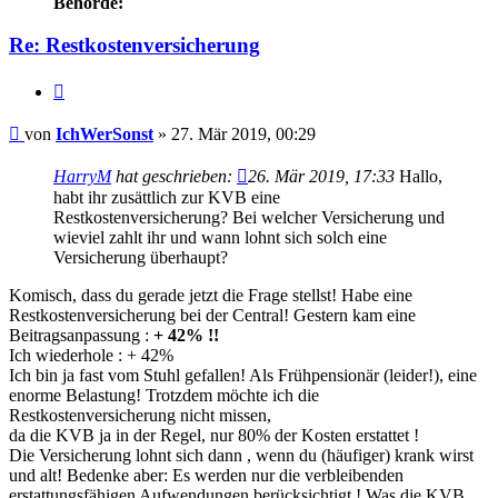
Behörde:
Re: Restkostenversicherung
Zitieren
Beitrag
von
IchWerSonst
»
27. Mär 2019, 00:29
HarryM
hat geschrieben:
26. Mär 2019, 17:33
Hallo,
habt ihr zusättlich zur KVB eine
Restkostenversicherung? Bei welcher Versicherung und
wieviel zahlt ihr und wann lohnt sich solch eine
Versicherung überhaupt?
Komisch, dass du gerade jetzt die Frage stellst! Habe eine
Restkostenversicherung bei der Central! Gestern kam eine
Beitragsanpassung :
+ 42% !!
Ich wiederhole : + 42%
Ich bin ja fast vom Stuhl gefallen! Als Frühpensionär (leider!), eine
enorme Belastung! Trotzdem möchte ich die
Restkostenversicherung nicht missen,
da die KVB ja in der Regel, nur 80% der Kosten erstattet !
Die Versicherung lohnt sich dann , wenn du (häufiger) krank wirst
und alt! Bedenke aber: Es werden nur die verbleibenden
erstattungsfähigen Aufwendungen berücksichtigt ! Was die KVB