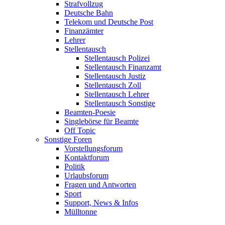
Strafvollzug
Deutsche Bahn
Telekom und Deutsche Post
Finanzämter
Lehrer
Stellentausch
Stellentausch Polizei
Stellentausch Finanzamt
Stellentausch Justiz
Stellentausch Zoll
Stellentausch Lehrer
Stellentausch Sonstige
Beamten-Poesie
Singlebörse für Beamte
Off Topic
Sonstige Foren
Vorstellungsforum
Kontaktforum
Politik
Urlaubsforum
Fragen und Antworten
Sport
Support, News & Infos
Mülltonne