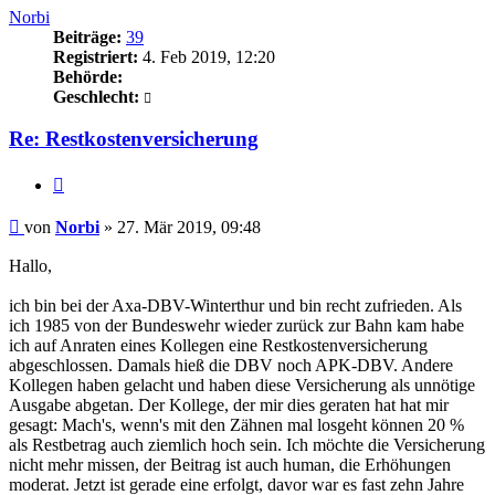
Norbi
Beiträge:
39
Registriert:
4. Feb 2019, 12:20
Behörde:
Geschlecht:
Re: Restkostenversicherung
Zitieren
Beitrag
von
Norbi
»
27. Mär 2019, 09:48
Hallo,
ich bin bei der Axa-DBV-Winterthur und bin recht zufrieden. Als
ich 1985 von der Bundeswehr wieder zurück zur Bahn kam habe
ich auf Anraten eines Kollegen eine Restkostenversicherung
abgeschlossen. Damals hieß die DBV noch APK-DBV. Andere
Kollegen haben gelacht und haben diese Versicherung als unnötige
Ausgabe abgetan. Der Kollege, der mir dies geraten hat hat mir
gesagt: Mach's, wenn's mit den Zähnen mal losgeht können 20 %
als Restbetrag auch ziemlich hoch sein. Ich möchte die Versicherung
nicht mehr missen, der Beitrag ist auch human, die Erhöhungen
moderat. Jetzt ist gerade eine erfolgt, davor war es fast zehn Jahre