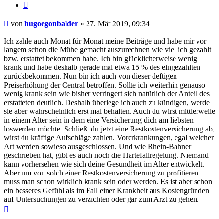
Zitieren
Beitrag
von
hugoegonbalder
»
27. Mär 2019, 09:34
Ich zahle auch Monat für Monat meine Beiträge und habe mir vor
langem schon die Mühe gemacht auszurechnen wie viel ich gezahlt
bzw. erstattet bekommen habe. Ich bin glücklicherweise wenig
krank und habe deshalb gerade mal etwa 15 % des eingezahlten
zurückbekommen. Nun bin ich auch von dieser deftigen
Preiserhöhung der Central betroffen. Sollte ich weiterhin genauso
wenig krank sein wie bisher verringert sich natürlich der Anteil des
erstatteten deutlich. Deshalb überlege ich auch zu kündigen, werde
sie aber wahrscheinlich erst mal behalten. Auch du wirst mittlerweile
in einem Alter sein in dem eine Versicherung dich am liebsten
loswerden möchte. Schließt du jetzt eine Restkostenversicherung ab,
wirst du kräftige Aufschläge zahlen. Vorerkrankungen, egal welcher
Art werden sowieso ausgeschlossen. Und wie Rhein-Bahner
geschrieben hat, gibt es auch noch die Härtefallregelung. Niemand
kann vorhersehen wie sich deine Gesundheit im Alter entwickelt.
Aber um von solch einer Restkostenversicherung zu profitieren
muss man schon wirklich krank sein oder werden. Es ist aber schon
ein besseres Gefühl als im Fall einer Krankheit aus Kostengründen
auf Untersuchungen zu verzichten oder gar zum Arzt zu gehen.
Nach
oben