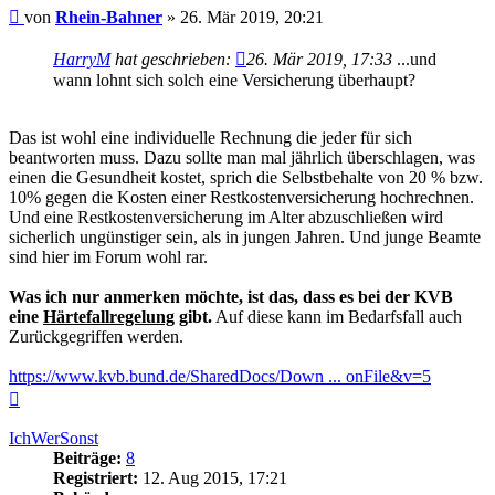
Beitrag
von
Rhein-Bahner
»
26. Mär 2019, 20:21
HarryM
hat geschrieben:
26. Mär 2019, 17:33
...und
wann lohnt sich solch eine Versicherung überhaupt?
Das ist wohl eine individuelle Rechnung die jeder für sich
beantworten muss. Dazu sollte man mal jährlich überschlagen, was
einen die Gesundheit kostet, sprich die Selbstbehalte von 20 % bzw.
10% gegen die Kosten einer Restkostenversicherung hochrechnen.
Und eine Restkostenversicherung im Alter abzuschließen wird
sicherlich ungünstiger sein, als in jungen Jahren. Und junge Beamte
sind hier im Forum wohl rar.
Was ich nur anmerken möchte, ist das, dass es bei der KVB
eine
Härtefallregelung
gibt.
Auf diese kann im Bedarfsfall auch
Zurückgegriffen werden.
https://www.kvb.bund.de/SharedDocs/Down ... onFile&v=5
Nach
oben
IchWerSonst
Beiträge:
8
Registriert:
12. Aug 2015, 17:21