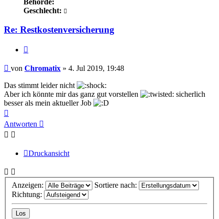
Behörde:
Geschlecht:
Re: Restkostenversicherung
Zitieren
Beitrag
von
Chromatix
»
4. Jul 2019, 19:48
Das stimmt leider nicht
Aber ich könnte mir das ganz gut vorstellen
sicherlich
besser als mein aktueller Job
Nach
oben
Antworten
Druckansicht
Anzeigen:
Sortiere nach:
Richtung: