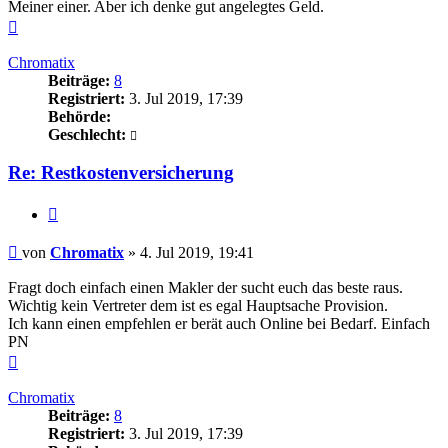
Meiner einer. Aber ich denke gut angelegtes Geld.
Nach
oben
Chromatix
Beiträge:
8
Registriert:
3. Jul 2019, 17:39
Behörde:
Geschlecht:
Re: Restkostenversicherung
Zitieren
Beitrag
von
Chromatix
»
4. Jul 2019, 19:41
Fragt doch einfach einen Makler der sucht euch das beste raus.
Wichtig kein Vertreter dem ist es egal Hauptsache Provision.
Ich kann einen empfehlen er berät auch Online bei Bedarf. Einfach
PN
Nach
oben
Chromatix
Beiträge:
8
Registriert:
3. Jul 2019, 17:39