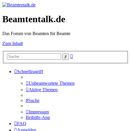
Beamtentalk.de
Das Forum von Beamten für Beamte
Zum Inhalt
Erweiterte
Suche
Suche
Schnellzugriff
Unbeantwortete Themen
Aktive Themen
Suche
Impressum
Beihilfe-App
FAQ
Anmelden