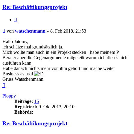
Re: Beschäftikungsprojekt
Zitieren
Beitrag
von
watschenmann
»
8. Feb 2018, 21:53
Hallo Jatomy,
ich schätze mal grundsätzlich ja.
Mich wollte man auch in ein Projekt stecken - habe meinem P-
Berater aber die Gegenargumente mitgeteilt warum ich dieses nicht
ausführen kann.
Habe danach nichts mehr von ihm gehört und mache weiter
Business as usal
Gruss Watschenmann
Nach
oben
Ploppy
Beiträge:
15
Registriert:
9. Okt 2013, 20:10
Behörde:
Re: Beschäftikungsprojekt