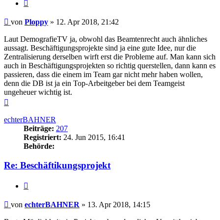
Zitieren
Beitrag
von
Ploppy
»
12. Apr 2018, 21:42
Laut DemografieTV ja, obwohl das Beamtenrecht auch ähnliches
aussagt. Beschäftigungsprojekte sind ja eine gute Idee, nur die
Zentralisierung derselben wirft erst die Probleme auf. Man kann sich
auch in Beschäftigungsprojekten so richtig querstellen, dann kann es
passieren, dass die einem im Team gar nicht mehr haben wollen,
denn die DB ist ja ein Top-Arbeitgeber bei dem Teamgeist
ungeheuer wichtig ist.
Nach
oben
echterBAHNER
Beiträge:
207
Registriert:
24. Jun 2015, 16:41
Behörde:
Re: Beschäftikungsprojekt
Zitieren
Beitrag
von
echterBAHNER
»
13. Apr 2018, 14:15