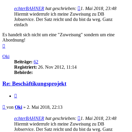
echterBAHNER
hat geschrieben:
1. Mai 2018, 23:48
Hiermit wiederrufe ich meine Zuweisung zu DB
Jobservice. Der Satz reicht und du bist da weg. Ganz
einfach
Es handelt sich nicht um eine "Zuweisung" sondern um eine
Abordnung!
Nach
oben
Oki
Beiträge:
62
Registriert:
26. Nov 2012, 11:14
Behörde:
Re: Beschäftikungsprojekt
Zitieren
Beitrag
von
Oki
»
2. Mai 2018, 22:13
echterBAHNER
hat geschrieben:
1. Mai 2018, 23:48
Hiermit wiederrufe ich meine Zuweisung zu DB
Jobservice. Der Satz reicht und du bist da weg. Ganz