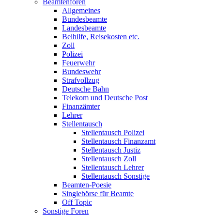
Beamtenforen
Allgemeines
Bundesbeamte
Landesbeamte
Beihilfe, Reisekosten etc.
Zoll
Polizei
Feuerwehr
Bundeswehr
Strafvollzug
Deutsche Bahn
Telekom und Deutsche Post
Finanzämter
Lehrer
Stellentausch
Stellentausch Polizei
Stellentausch Finanzamt
Stellentausch Justiz
Stellentausch Zoll
Stellentausch Lehrer
Stellentausch Sonstige
Beamten-Poesie
Singlebörse für Beamte
Off Topic
Sonstige Foren