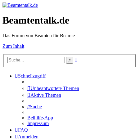
Beamtentalk.de
Das Forum von Beamten für Beamte
Zum Inhalt
Erweiterte
Suche
Suche
Schnellzugriff
Unbeantwortete Themen
Aktive Themen
Suche
Beihilfe-App
Impressum
FAQ
Anmelden