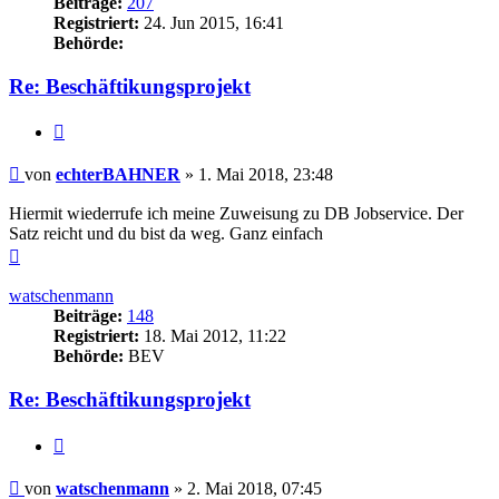
Beiträge:
207
Registriert:
24. Jun 2015, 16:41
Behörde:
Re: Beschäftikungsprojekt
Zitieren
Beitrag
von
echterBAHNER
»
1. Mai 2018, 23:48
Hiermit wiederrufe ich meine Zuweisung zu DB Jobservice. Der
Satz reicht und du bist da weg. Ganz einfach
Nach
oben
watschenmann
Beiträge:
148
Registriert:
18. Mai 2012, 11:22
Behörde:
BEV
Re: Beschäftikungsprojekt
Zitieren
Beitrag
von
watschenmann
»
2. Mai 2018, 07:45