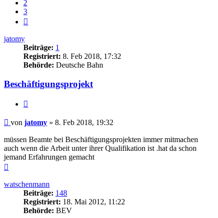
2
3
Nächste
jatomy
Beiträge:
1
Registriert:
8. Feb 2018, 17:32
Behörde:
Deutsche Bahn
Beschäftigungsprojekt
Zitieren
Beitrag
von
jatomy
»
8. Feb 2018, 19:32
müssen Beamte bei Beschäftigungsprojekten immer mitmachen
auch wenn die Arbeit unter ihrer Qualifikation ist .hat da schon
jemand Erfahrungen gemacht
Nach
oben
watschenmann
Beiträge:
148
Registriert:
18. Mai 2012, 11:22
Behörde:
BEV