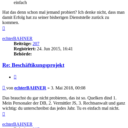
einfach
Hat das denn schon mal jemand probiert? Ich denke nicht, dass man
damit Erfolg hat zu seiner bisherigen Dienststelle zurück zu
kommen.
Nach
oben
echterBAHNER
Beiträge:
207
Registriert:
24. Jun 2015, 16:41
Behörde:
Re: Beschäftikungsprojekt
Zitieren
Beitrag
von
echterBAHNER
»
3. Mai 2018, 00:08
Das brauchst du gar nicht probieren, das ist so. Quelken dind 1.
Mein Personaler der DB, 2. Vermittler JS, 3. Rechtsanwalt und ganz
wichtig: du unterschreibst das jedes Jahr. Tu es einfach mal nicht.
Nach
oben
echterBAHNER