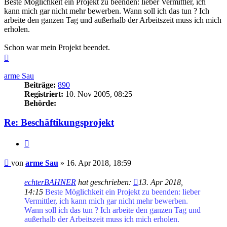
Beste Möglichkeit ein Projekt zu beenden: lieber Vermittler, ich
kann mich gar nicht mehr bewerben. Wann soll ich das tun ? Ich
arbeite den ganzen Tag und außerhalb der Arbeitszeit muss ich mich
erholen.
Schon war mein Projekt beendet.
Nach
oben
arme Sau
Beiträge:
890
Registriert:
10. Nov 2005, 08:25
Behörde:
Re: Beschäftikungsprojekt
Zitieren
Beitrag
von
arme Sau
»
16. Apr 2018, 18:59
echterBAHNER
hat geschrieben:
13. Apr 2018,
14:15
Beste Möglichkeit ein Projekt zu beenden: lieber
Vermittler, ich kann mich gar nicht mehr bewerben.
Wann soll ich das tun ? Ich arbeite den ganzen Tag und
außerhalb der Arbeitszeit muss ich mich erholen.