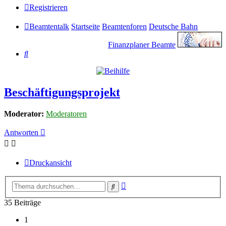
Registrieren
Beamtentalk
Startseite
Beamtenforen
Deutsche Bahn
Finanzplaner Beamte
Suche
Beschäftigungsprojekt
Moderator:
Moderatoren
Antworten
Druckansicht
Erweiterte
Suche
Suche
35 Beiträge
1