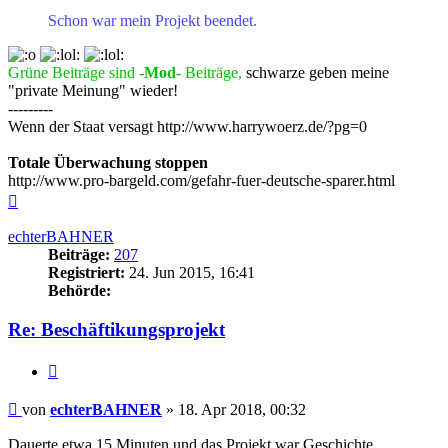
Schon war mein Projekt beendet.
Grüne Beiträge sind -
Mod
- Beiträge,
schwarze geben meine
"private Meinung" wieder!
---------
Wenn der Staat versagt http://www.harrywoerz.de/?pg=0
Totale Überwachung stoppen
http://www.pro-bargeld.com/gefahr-fuer-deutsche-sparer.html
Nach
oben
echterBAHNER
Beiträge:
207
Registriert:
24. Jun 2015, 16:41
Behörde:
Re: Beschäftikungsprojekt
Zitieren
Beitrag
von
echterBAHNER
»
18. Apr 2018, 00:32
Dauerte etwa 15 Minuten und das Projekt war Geschichte