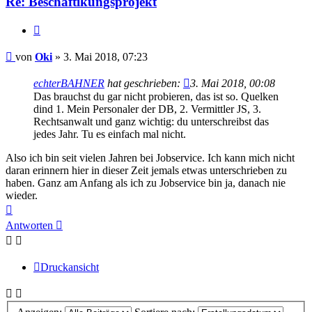
Re: Beschäftikungsprojekt
Zitieren
Beitrag
von
Oki
»
3. Mai 2018, 07:23
echterBAHNER
hat geschrieben:
3. Mai 2018, 00:08
Das brauchst du gar nicht probieren, das ist so. Quelken
dind 1. Mein Personaler der DB, 2. Vermittler JS, 3.
Rechtsanwalt und ganz wichtig: du unterschreibst das
jedes Jahr. Tu es einfach mal nicht.
Also ich bin seit vielen Jahren bei Jobservice. Ich kann mich nicht
daran erinnern hier in dieser Zeit jemals etwas unterschrieben zu
haben. Ganz am Anfang als ich zu Jobservice bin ja, danach nie
wieder.
Nach
oben
Antworten
Druckansicht