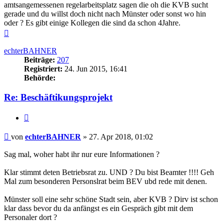
amtsangemessenen regelarbeitsplatz sagen die oh die KVB sucht
gerade und du willst doch nicht nach Münster oder sonst wo hin
oder ? Es gibt einige Kollegen die sind da schon 4Jahre.
Nach
oben
echterBAHNER
Beiträge:
207
Registriert:
24. Jun 2015, 16:41
Behörde:
Re: Beschäftikungsprojekt
Zitieren
Beitrag
von
echterBAHNER
»
27. Apr 2018, 01:02
Sag mal, woher habt ihr nur eure Informationen ?
Klar stimmt deten Betriebsrat zu. UND ? Du bist Beamter !!!! Geh
Mal zum besonderen Personslrat beim BEV ubd rede mit denen.
Münster soll eine sehr schöne Stadt sein, aber KVB ? Dirv ist schon
klar dass bevor du da anfängst es ein Gespräch gibt mit dem
Personaler dort ?