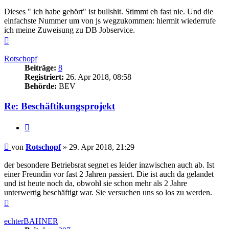
Dieses " ich habe gehört" ist bullshit. Stimmt eh fast nie. Und die
einfachste Nummer um von js wegzukommen: hiermit wiederrufe
ich meine Zuweisung zu DB Jobservice.
Nach
oben
Rotschopf
Beiträge:
8
Registriert:
26. Apr 2018, 08:58
Behörde:
BEV
Re: Beschäftikungsprojekt
Zitieren
Beitrag
von
Rotschopf
»
29. Apr 2018, 21:29
der besondere Betriebsrat segnet es leider inzwischen auch ab. Ist
einer Freundin vor fast 2 Jahren passiert. Die ist auch da gelandet
und ist heute noch da, obwohl sie schon mehr als 2 Jahre
unterwertig beschäftigt war. Sie versuchen uns so los zu werden.
Nach
oben
echterBAHNER