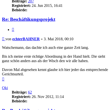
Beiträge:
207
Registriert:
24. Jun 2015, 16:41
Behörde:
Re: Beschäftikungsprojekt
Zitieren
Beitrag
von
echterBAHNER
»
3. Mai 2018, 00:10
Watschemann, das dachte ich auch eine ganze Zeit lang.
Bis ich meine erste richtige Abordnung in der Hand hielt. Die sieht
ganz schön anders aus als der Wisch den wir alle haben.
Davon Mal abgesehen kennt glaube ich hier jeder das entsprechende
Gerichtsurteil.
Nach
oben
Oki
Beiträge:
62
Registriert:
26. Nov 2012, 11:14
Behörde: