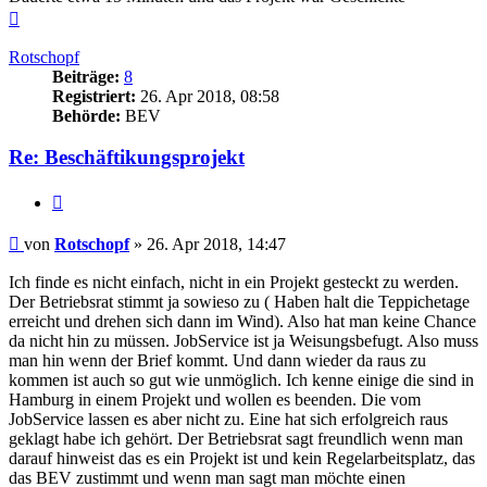
Nach
oben
Rotschopf
Beiträge:
8
Registriert:
26. Apr 2018, 08:58
Behörde:
BEV
Re: Beschäftikungsprojekt
Zitieren
Beitrag
von
Rotschopf
»
26. Apr 2018, 14:47
Ich finde es nicht einfach, nicht in ein Projekt gesteckt zu werden.
Der Betriebsrat stimmt ja sowieso zu ( Haben halt die Teppichetage
erreicht und drehen sich dann im Wind). Also hat man keine Chance
da nicht hin zu müssen. JobService ist ja Weisungsbefugt. Also muss
man hin wenn der Brief kommt. Und dann wieder da raus zu
kommen ist auch so gut wie unmöglich. Ich kenne einige die sind in
Hamburg in einem Projekt und wollen es beenden. Die vom
JobService lassen es aber nicht zu. Eine hat sich erfolgreich raus
geklagt habe ich gehört. Der Betriebsrat sagt freundlich wenn man
darauf hinweist das es ein Projekt ist und kein Regelarbeitsplatz, das
das BEV zustimmt und wenn man sagt man möchte einen