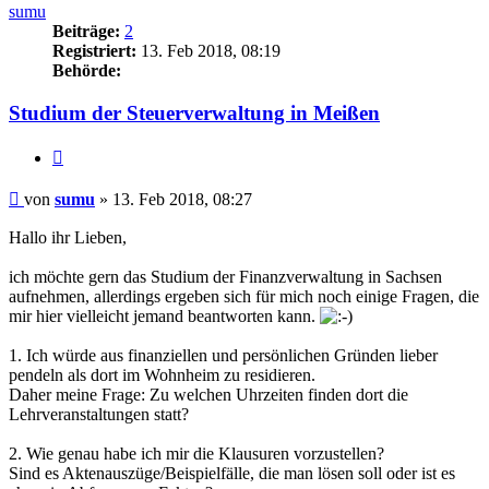
sumu
Beiträge:
2
Registriert:
13. Feb 2018, 08:19
Behörde:
Studium der Steuerverwaltung in Meißen
Zitieren
Beitrag
von
sumu
»
13. Feb 2018, 08:27
Hallo ihr Lieben,
ich möchte gern das Studium der Finanzverwaltung in Sachsen
aufnehmen, allerdings ergeben sich für mich noch einige Fragen, die
mir hier vielleicht jemand beantworten kann.
1. Ich würde aus finanziellen und persönlichen Gründen lieber
pendeln als dort im Wohnheim zu residieren.
Daher meine Frage: Zu welchen Uhrzeiten finden dort die
Lehrveranstaltungen statt?
2. Wie genau habe ich mir die Klausuren vorzustellen?
Sind es Aktenauszüge/Beispielfälle, die man lösen soll oder ist es