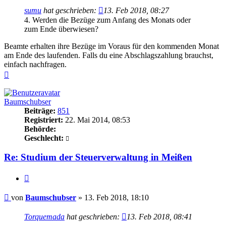
sumu
hat geschrieben:
13. Feb 2018, 08:27
4. Werden die Bezüge zum Anfang des Monats oder
zum Ende überwiesen?
Beamte erhalten ihre Bezüge im Voraus für den kommenden Monat
am Ende des laufenden. Falls du eine Abschlagszahlung brauchst,
einfach nachfragen.
Nach
oben
Baumschubser
Beiträge:
851
Registriert:
22. Mai 2014, 08:53
Behörde:
Geschlecht:
Re: Studium der Steuerverwaltung in Meißen
Zitieren
Beitrag
von
Baumschubser
»
13. Feb 2018, 18:10
Torquemada
hat geschrieben:
13. Feb 2018, 08:41