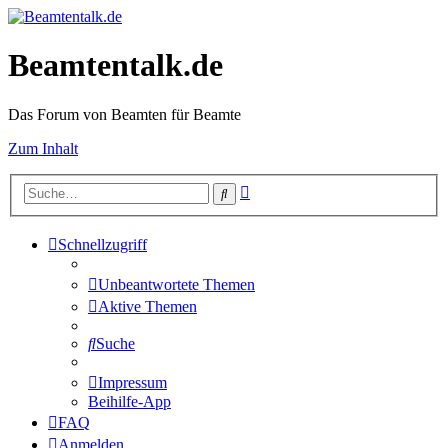
Beamtentalk.de
Das Forum von Beamten für Beamte
Zum Inhalt
Erweiterte
Suche
Suche
Schnellzugriff
Unbeantwortete Themen
Aktive Themen
Suche
Impressum
Beihilfe-App
FAQ
Anmelden