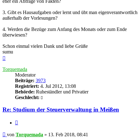
eher ein Abfrage von Fakten?
3. Gibt es Hausaufgaben oder lernt und übt man eigenverantwortlich
außerhalb der Vorlesungen?
4. Werden die Bezüge zum Anfang des Monats oder zum Ende
überwiesen?
Schon einmal vielen Dank und liebe Grüße
sumu
Nach
oben
Torquemada
Moderator
Beiträge:
3973
Registriert:
4. Jul 2012, 13:08
Behörde:
Ruheständler und Privatier
Geschlecht:
Re: Studium der Steuerverwaltung in Meißen
Zitieren
Beitrag
von
Torquemada
»
13. Feb 2018, 08:41