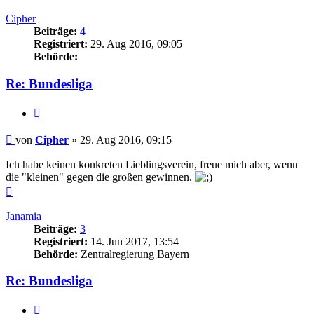
oben
Cipher
Beiträge:
4
Registriert:
29. Aug 2016, 09:05
Behörde:
Re: Bundesliga
Zitieren
Beitrag
von
Cipher
»
29. Aug 2016, 09:15
Ich habe keinen konkreten Lieblingsverein, freue mich aber, wenn
die "kleinen" gegen die großen gewinnen.
Nach
oben
Janamia
Beiträge:
3
Registriert:
14. Jun 2017, 13:54
Behörde:
Zentralregierung Bayern
Re: Bundesliga
Zitieren