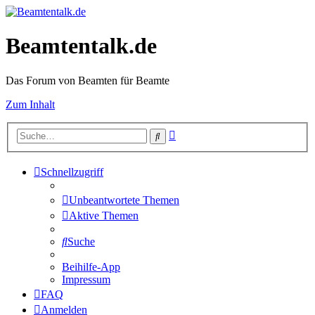
Beamtentalk.de
Das Forum von Beamten für Beamte
Zum Inhalt
Erweiterte
Suche
Suche
Schnellzugriff
Unbeantwortete Themen
Aktive Themen
Suche
Beihilfe-App
Impressum
FAQ
Anmelden