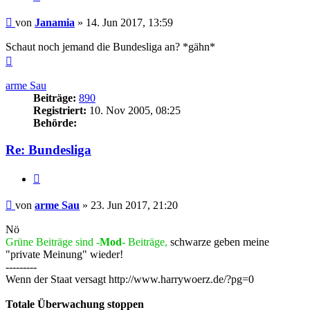
Beitrag
von
Janamia
»
14. Jun 2017, 13:59
Schaut noch jemand die Bundesliga an? *gähn*
Nach
oben
arme Sau
Beiträge:
890
Registriert:
10. Nov 2005, 08:25
Behörde:
Re: Bundesliga
Zitieren
Beitrag
von
arme Sau
»
23. Jun 2017, 21:20
Nö
Grüne Beiträge sind -
Mod
- Beiträge,
schwarze geben meine
"private Meinung" wieder!
---------
Wenn der Staat versagt http://www.harrywoerz.de/?pg=0
Totale Überwachung stoppen