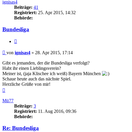
ignisas4
Beiträge:
41
Registriert:
25. Apr 2015, 14:32
Behörde:
Bundesliga
Zitieren
Beitrag
von
ignisas4
»
28. Apr 2015, 17:14
Gibt es jemanden, der die Bundesliga verfolgt?
Habt ihr einen Lieblingsverein?
Meiner ist, (jaja Klischee ich weiß) Bayern München
Schaue heute auch das nächste Spiel.
Herzliche Grüße von mir!
Nach
oben
Mü77
Beiträge:
3
Registriert:
11. Aug 2016, 09:36
Behörde:
Re: Bundesliga