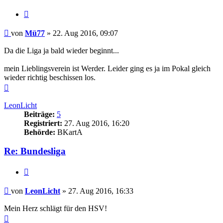
Zitieren
Beitrag
von
Mü77
»
22. Aug 2016, 09:07
Da die Liga ja bald wieder beginnt...
mein Lieblingsverein ist Werder. Leider ging es ja im Pokal gleich
wieder richtig beschissen los.
Nach
oben
LeonLicht
Beiträge:
5
Registriert:
27. Aug 2016, 16:20
Behörde:
BKartA
Re: Bundesliga
Zitieren
Beitrag
von
LeonLicht
»
27. Aug 2016, 16:33
Mein Herz schlägt für den HSV!
Nach