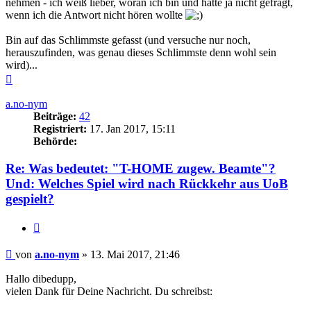
nehmen - ich weiß lieber, woran ich bin und hätte ja nicht gefragt,
wenn ich die Antwort nicht hören wollte
Bin auf das Schlimmste gefasst (und versuche nur noch,
herauszufinden, was genau dieses Schlimmste denn wohl sein
wird)...
Nach
oben
a.no-nym
Beiträge:
42
Registriert:
17. Jan 2017, 15:11
Behörde:
Re: Was bedeutet: "T-HOME zugew. Beamte"?
Und: Welches Spiel wird nach Rückkehr aus UoB
gespielt?
Zitieren
Beitrag
von
a.no-nym
»
13. Mai 2017, 21:46
Hallo dibedupp,
vielen Dank für Deine Nachricht. Du schreibst: