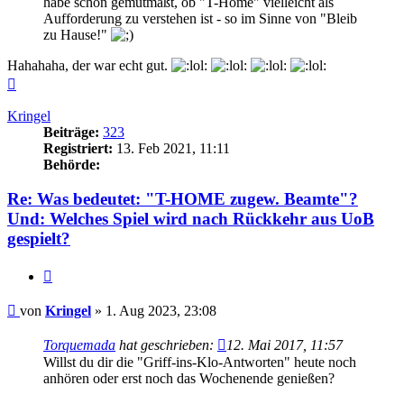
habe schon gemutmaßt, ob "T-Home" vielleicht als
Aufforderung zu verstehen ist - so im Sinne von "Bleib
zu Hause!"
Hahahaha, der war echt gut.
Nach
oben
Kringel
Beiträge:
323
Registriert:
13. Feb 2021, 11:11
Behörde:
Re: Was bedeutet: "T-HOME zugew. Beamte"?
Und: Welches Spiel wird nach Rückkehr aus UoB
gespielt?
Zitieren
Beitrag
von
Kringel
»
1. Aug 2023, 23:08
Torquemada
hat geschrieben:
12. Mai 2017, 11:57
Willst du dir die "Griff-ins-Klo-Antworten" heute noch
anhören oder erst noch das Wochenende genießen?