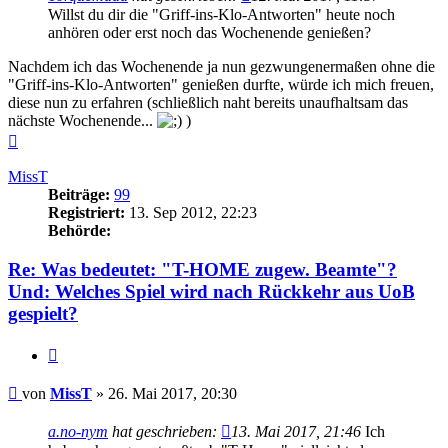
Willst du dir die "Griff-ins-Klo-Antworten" heute noch
anhören oder erst noch das Wochenende genießen?
Nachdem ich das Wochenende ja nun gezwungenermaßen ohne die
"Griff-ins-Klo-Antworten" genießen durfte, würde ich mich freuen,
diese nun zu erfahren (schließlich naht bereits unaufhaltsam das
nächste Wochenende...
)
Nach
oben
MissT
Beiträge:
99
Registriert:
13. Sep 2012, 22:23
Behörde:
Re: Was bedeutet: "T-HOME zugew. Beamte"?
Und: Welches Spiel wird nach Rückkehr aus UoB
gespielt?
Zitieren
Beitrag
von
MissT
»
26. Mai 2017, 20:30
a.no-nym
hat geschrieben:
13. Mai 2017, 21:46
Ich