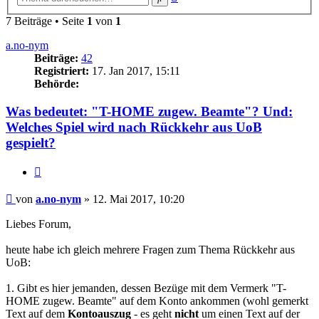
Suche
7 Beiträge • Seite
1
von
1
a.no-nym
Beiträge:
42
Registriert:
17. Jan 2017, 15:11
Behörde:
Was bedeutet: "T-HOME zugew. Beamte"? Und:
Welches Spiel wird nach Rückkehr aus UoB
gespielt?
Zitieren
Beitrag
von
a.no-nym
»
12. Mai 2017, 10:20
Liebes Forum,
heute habe ich gleich mehrere Fragen zum Thema Rückkehr aus
UoB:
1. Gibt es hier jemanden, dessen Bezüge mit dem Vermerk "T-
HOME zugew. Beamte" auf dem Konto ankommen (wohl gemerkt
Text auf dem
Kontoauszug
- es geht
nicht
um einen Text auf der