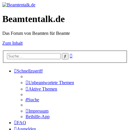
Beamtentalk.de
Das Forum von Beamten für Beamte
Zum Inhalt
Erweiterte
Suche
Suche
Schnellzugriff
Unbeantwortete Themen
Aktive Themen
Suche
Impressum
Beihilfe-App
FAQ
Anmelden