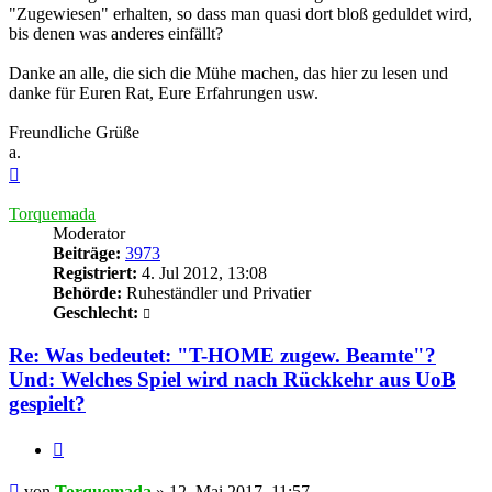
"Zugewiesen" erhalten, so dass man quasi dort bloß geduldet wird,
bis denen was anderes einfällt?
Danke an alle, die sich die Mühe machen, das hier zu lesen und
danke für Euren Rat, Eure Erfahrungen usw.
Freundliche Grüße
a.
Nach
oben
Torquemada
Moderator
Beiträge:
3973
Registriert:
4. Jul 2012, 13:08
Behörde:
Ruheständler und Privatier
Geschlecht:
Re: Was bedeutet: "T-HOME zugew. Beamte"?
Und: Welches Spiel wird nach Rückkehr aus UoB
gespielt?
Zitieren
Beitrag
von
Torquemada
»
12. Mai 2017, 11:57