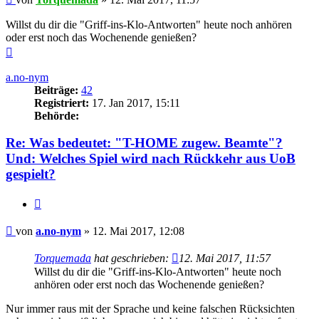
Willst du dir die "Griff-ins-Klo-Antworten" heute noch anhören
oder erst noch das Wochenende genießen?
Nach
oben
a.no-nym
Beiträge:
42
Registriert:
17. Jan 2017, 15:11
Behörde:
Re: Was bedeutet: "T-HOME zugew. Beamte"?
Und: Welches Spiel wird nach Rückkehr aus UoB
gespielt?
Zitieren
Beitrag
von
a.no-nym
»
12. Mai 2017, 12:08
Torquemada
hat geschrieben:
12. Mai 2017, 11:57
Willst du dir die "Griff-ins-Klo-Antworten" heute noch
anhören oder erst noch das Wochenende genießen?
Nur immer raus mit der Sprache und keine falschen Rücksichten