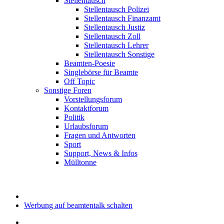
Stellentausch
Stellentausch Polizei
Stellentausch Finanzamt
Stellentausch Justiz
Stellentausch Zoll
Stellentausch Lehrer
Stellentausch Sonstige
Beamten-Poesie
Singlebörse für Beamte
Off Topic
Sonstige Foren
Vorstellungsforum
Kontaktforum
Politik
Urlaubsforum
Fragen und Antworten
Sport
Support, News & Infos
Mülltonne
Werbung auf beamtentalk schalten