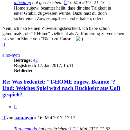
dibedupp
hat geschrieben:
13. Mai 2017, 21:13
Tt-
Home zugew. beamter heißt, dass dir eine Täigkeit in
einer GmbH zugwiesen wurde. Dazu hast du doch
sicher einen Zuweisungsbescheid erhalten, oder?
Nein, ich hab keinen Zuweisungsbescheid. Ich habe schon
gemutmaßt, ob "T-Home" vielleicht als Aufforderung zu verstehen
ist - so im Sinne von "Bleib zu Hause!"
Nach
oben
a.no-nym
Beiträge:
42
Registriert:
17. Jan 2017, 15:11
Behörde:
Re: Was bedeutet: "T-HOME zugew. Beamte"?
Und: Welches Spiel wird nach Rückkehr aus UoB
gespielt?
Zitieren
Beitrag
von
a.no-nym
»
16. Mai 2017, 17:17
Torquemada
hat geschrieben:
12. Mai 2017, 11:57