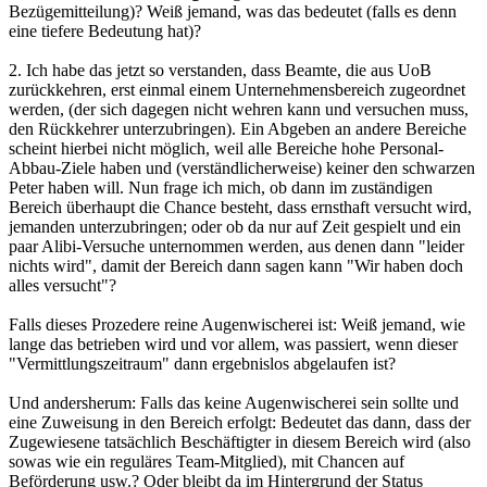
Bezügemitteilung)? Weiß jemand, was das bedeutet (falls es denn
eine tiefere Bedeutung hat)?
2. Ich habe das jetzt so verstanden, dass Beamte, die aus UoB
zurückkehren, erst einmal einem Unternehmensbereich zugeordnet
werden, (der sich dagegen nicht wehren kann und versuchen muss,
den Rückkehrer unterzubringen). Ein Abgeben an andere Bereiche
scheint hierbei nicht möglich, weil alle Bereiche hohe Personal-
Abbau-Ziele haben und (verständlicherweise) keiner den schwarzen
Peter haben will. Nun frage ich mich, ob dann im zuständigen
Bereich überhaupt die Chance besteht, dass ernsthaft versucht wird,
jemanden unterzubringen; oder ob da nur auf Zeit gespielt und ein
paar Alibi-Versuche unternommen werden, aus denen dann "leider
nichts wird", damit der Bereich dann sagen kann "Wir haben doch
alles versucht"?
Falls dieses Prozedere reine Augenwischerei ist: Weiß jemand, wie
lange das betrieben wird und vor allem, was passiert, wenn dieser
"Vermittlungszeitraum" dann ergebnislos abgelaufen ist?
Und andersherum: Falls das keine Augenwischerei sein sollte und
eine Zuweisung in den Bereich erfolgt: Bedeutet das dann, dass der
Zugewiesene tatsächlich Beschäftigter in diesem Bereich wird (also
sowas wie ein reguläres Team-Mitglied), mit Chancen auf
Beförderung usw.? Oder bleibt da im Hintergrund der Status