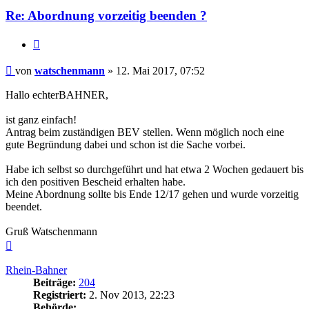
Re: Abordnung vorzeitig beenden ?
Zitieren
Beitrag
von
watschenmann
»
12. Mai 2017, 07:52
Hallo echterBAHNER,
ist ganz einfach!
Antrag beim zuständigen BEV stellen. Wenn möglich noch eine
gute Begründung dabei und schon ist die Sache vorbei.
Habe ich selbst so durchgeführt und hat etwa 2 Wochen gedauert bis
ich den positiven Bescheid erhalten habe.
Meine Abordnung sollte bis Ende 12/17 gehen und wurde vorzeitig
beendet.
Gruß Watschenmann
Nach
oben
Rhein-Bahner
Beiträge:
204
Registriert:
2. Nov 2013, 22:23
Behörde: