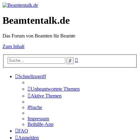
Beamtentalk.de
Das Forum von Beamten für Beamte
Zum Inhalt
Erweiterte
Suche
Suche
Schnellzugriff
Unbeantwortete Themen
Aktive Themen
Suche
Impressum
Beihilfe-App
FAQ
Anmelden