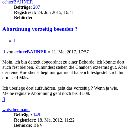
echterBAHNER
Beiträge:
207
Registriert:
24. Jun 2015, 16:41
Behörde:
Abordnung vorzeitig beenden ?
Zitieren
Beitrag
von
echterBAHNER
»
11. Mai 2017, 17:57
Moin, ich bin derzeit abgeordnet zu einer Behörde, ich könnte dort
auch fest bleiben. Zumindest stehen die Chancen exteemst gut. Aber
der reine Bürodienst liegt mir gar nicht habe ich festgestellt, ich bin
dort seid März.
Ich überlege dort aufzuhören, geht das vorzeitig ? Wenn ja wie.
Meine reguläre Abordnung geht noch bis 31.08.
Nach
oben
watschenmann
Beiträge:
148
Registriert:
18. Mai 2012, 11:22
Behörde:
BEV