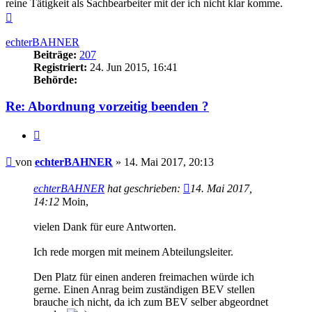
reine Tätigkeit als Sachbearbeiter mit der ich nicht klar komme.
Nach
oben
echterBAHNER
Beiträge:
207
Registriert:
24. Jun 2015, 16:41
Behörde:
Re: Abordnung vorzeitig beenden ?
Zitieren
Beitrag
von
echterBAHNER
»
14. Mai 2017, 20:13
echterBAHNER
hat geschrieben:
14. Mai 2017,
14:12
Moin,
vielen Dank für eure Antworten.
Ich rede morgen mit meinem Abteilungsleiter.
Den Platz für einen anderen freimachen würde ich
gerne. Einen Anrag beim zuständigen BEV stellen
brauche ich nicht, da ich zum BEV selber abgeordnet