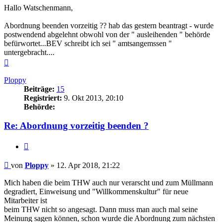
Hallo Watschenmann,
Abordnung beenden vorzeitig ?? hab das gestern beantragt - wurde
postwendend abgelehnt obwohl von der " ausleihenden " behörde
befürwortet...BEV schreibt ich sei " amtsangemssen "
untergebracht....
Nach
oben
Ploppy
Beiträge:
15
Registriert:
9. Okt 2013, 20:10
Behörde:
Re: Abordnung vorzeitig beenden ?
Zitieren
Beitrag
von
Ploppy
»
12. Apr 2018, 21:22
Mich haben die beim THW auch nur verarscht und zum Müllmann
degradiert, Einweisung und "Willkommenskultur" für neue
Mitarbeiter ist
beim THW nicht so angesagt. Dann muss man auch mal seine
Meinung sagen können, schon wurde die Abordnung zum nächsten