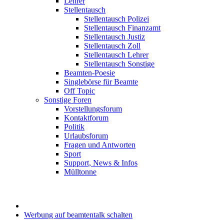
Lehrer
Stellentausch
Stellentausch Polizei
Stellentausch Finanzamt
Stellentausch Justiz
Stellentausch Zoll
Stellentausch Lehrer
Stellentausch Sonstige
Beamten-Poesie
Singlebörse für Beamte
Off Topic
Sonstige Foren
Vorstellungsforum
Kontaktforum
Politik
Urlaubsforum
Fragen und Antworten
Sport
Support, News & Infos
Mülltonne
Werbung auf beamtentalk schalten