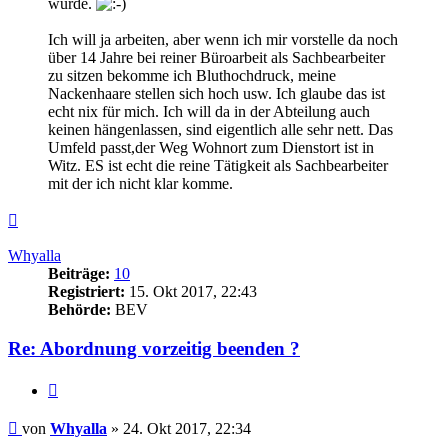
wurde.
Ich will ja arbeiten, aber wenn ich mir vorstelle da noch
über 14 Jahre bei reiner Büroarbeit als Sachbearbeiter
zu sitzen bekomme ich Bluthochdruck, meine
Nackenhaare stellen sich hoch usw. Ich glaube das ist
echt nix für mich. Ich will da in der Abteilung auch
keinen hängenlassen, sind eigentlich alle sehr nett. Das
Umfeld passt,der Weg Wohnort zum Dienstort ist in
Witz. ES ist echt die reine Tätigkeit als Sachbearbeiter
mit der ich nicht klar komme.
Nach
oben
Whyalla
Beiträge:
10
Registriert:
15. Okt 2017, 22:43
Behörde:
BEV
Re: Abordnung vorzeitig beenden ?
Zitieren
Beitrag
von
Whyalla
»
24. Okt 2017, 22:34