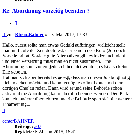
Re: Abordnung vorzeitig beenden ?
Zitieren
Beitrag
von
Rhein-Bahner
»
13. Mai 2017, 17:33
Hallo, zuerst sollte man etwas Geduld aufbringen, vielleicht stellt
man im Laufe der Zeit doch fest, dass einem der (Büro-)Job doch
Vorteile bringt. Soviele gute Alternativen gibt es leider auch nicht
und einer Versetzung muss man eh nicht zustimmen. Eine
Abordnung kann zudem jederzeit beendet werden, es ist also keine
Eile geboten.
Hat man sich aber bereits festgelegt, dass man diesen Job langfristig
nicht machen möchte und kann, genügt es oftmals auch mit dem
dortigen Chef zu reden. Dann wird er und seine Behörde schon
aktiv und die Abordnung kann über ihn beendet werden. Den Platz
kann ein anderer übernehmen und die Behörde spart sich die weitere
Einarbeitung......
Nach
oben
echterBAHNER
Beiträge:
207
Registriert:
24. Jun 2015, 16:41