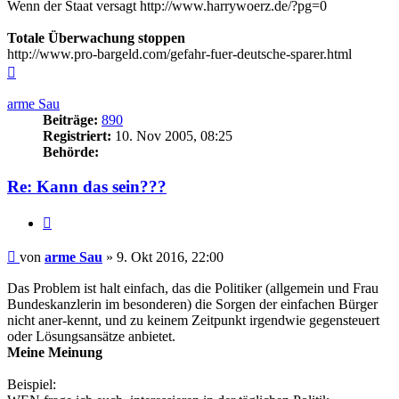
Wenn der Staat versagt http://www.harrywoerz.de/?pg=0
Totale Überwachung stoppen
http://www.pro-bargeld.com/gefahr-fuer-deutsche-sparer.html
Nach
oben
arme Sau
Beiträge:
890
Registriert:
10. Nov 2005, 08:25
Behörde:
Re: Kann das sein???
Zitieren
Beitrag
von
arme Sau
»
9. Okt 2016, 22:00
Das Problem ist halt einfach, das die Politiker (allgemein und Frau
Bundeskanzlerin im besonderen) die Sorgen der einfachen Bürger
nicht aner-kennt, und zu keinem Zeitpunkt irgendwie gegensteuert
oder Lösungsansätze anbietet.
Meine Meinung
Beispiel: