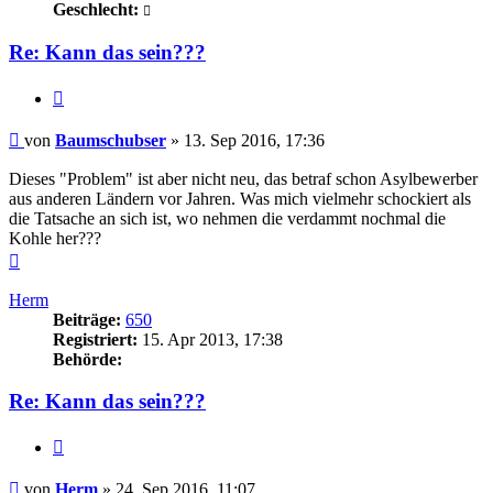
Geschlecht:
Re: Kann das sein???
Zitieren
Beitrag
von
Baumschubser
»
13. Sep 2016, 17:36
Dieses "Problem" ist aber nicht neu, das betraf schon Asylbewerber
aus anderen Ländern vor Jahren. Was mich vielmehr schockiert als
die Tatsache an sich ist, wo nehmen die verdammt nochmal die
Kohle her???
Nach
oben
Herm
Beiträge:
650
Registriert:
15. Apr 2013, 17:38
Behörde:
Re: Kann das sein???
Zitieren
Beitrag
von
Herm
»
24. Sep 2016, 11:07