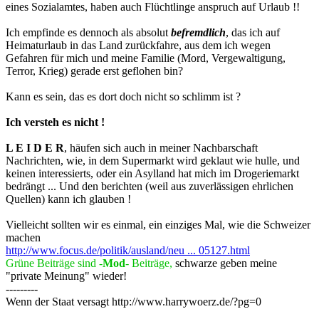
eines Sozialamtes, haben auch Flüchtlinge anspruch auf Urlaub !!
Ich empfinde es dennoch als absolut
befremdlich
, das ich auf
Heimaturlaub in das Land zurückfahre, aus dem ich wegen
Gefahren für mich und meine Familie (Mord, Vergewaltigung,
Terror, Krieg) gerade erst geflohen bin?
Kann es sein, das es dort doch nicht so schlimm ist ?
Ich versteh es nicht !
L E I D E R
, häufen sich auch in meiner Nachbarschaft
Nachrichten, wie, in dem Supermarkt wird geklaut wie hulle, und
keinen interessierts, oder ein Asylland hat mich im Drogeriemarkt
bedrängt ... Und den berichten (weil aus zuverlässigen ehrlichen
Quellen) kann ich glauben !
Vielleicht sollten wir es einmal, ein einziges Mal, wie die Schweizer
machen
http://www.focus.de/politik/ausland/neu ... 05127.html
Grüne Beiträge sind -
Mod
- Beiträge,
schwarze geben meine
"private Meinung" wieder!
---------
Wenn der Staat versagt http://www.harrywoerz.de/?pg=0