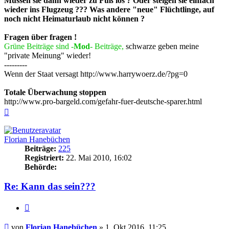
Müssen sie dann wieder zu Fuß los ? Oder steigen sie einfach
wieder ins Flugzeug ??? Was andere "neue" Flüchtlinge, auf
noch nicht Heimaturlaub nicht können ?
Fragen über fragen !
Grüne Beiträge sind -
Mod
- Beiträge,
schwarze geben meine
"private Meinung" wieder!
---------
Wenn der Staat versagt http://www.harrywoerz.de/?pg=0
Totale Überwachung stoppen
http://www.pro-bargeld.com/gefahr-fuer-deutsche-sparer.html
Nach
oben
Florian Hanebüchen
Beiträge:
225
Registriert:
22. Mai 2010, 16:02
Behörde:
Re: Kann das sein???
Zitieren
Beitrag
von
Florian Hanebüchen
»
1. Okt 2016, 11:25