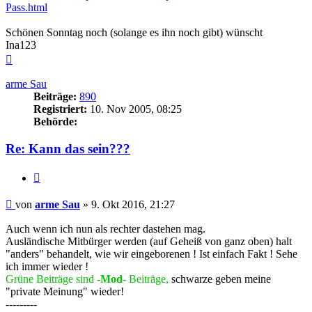
Pass.html
Schönen Sonntag noch (solange es ihn noch gibt) wünscht
Ina123
Nach
oben
arme Sau
Beiträge:
890
Registriert:
10. Nov 2005, 08:25
Behörde:
Re: Kann das sein???
Zitieren
Beitrag
von
arme Sau
»
9. Okt 2016, 21:27
Auch wenn ich nun als rechter dastehen mag.
Ausländische Mitbürger werden (auf Geheiß von ganz oben) halt
"anders" behandelt, wie wir eingeborenen ! Ist einfach Fakt ! Sehe
ich immer wieder !
Grüne Beiträge sind -
Mod
- Beiträge,
schwarze geben meine
"private Meinung" wieder!
---------