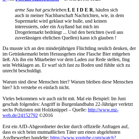
arme Sau hat geschrieben:
L E I D E R
, häufen sich
auch in meiner Nachbarschaft Nachrichten, wie, in dem
Supermarkt wird geklaut wie hulle, und keinen
interessierts, oder ein Asylland hat mich im
Drogeriemarkt bedrängt ... Und den berichten (weil aus
zuverlässigen ehrlichen Quellen) kann ich glauben !
Da musste ich an den minderjährigen Flüchtling neulich denken, der
im Getränkemarkt beim Herausgehen eine Flasche Bier mitgehen
ließ. Als ihn ein Mitarbeiter vor dem Laden zur Rede stellen, fing
sein Wehklagen an. Er warf sich fast zu Boden und fühlte sich zu
unrecht beschuldigt.
Warum sind diese Menschen hier? Warum bleiben diese Menschen
hier? Ich verstehe es einfach nicht.
Vieles bekommen wir auch nicht mit. Mal ein Beispiel: Im Juni
geschah folgendes: Angriff in Burgenlandbahn 22-Jähriger verletzt
sechs Polizisten mit Holzknüppel – Quelle:
http://www.mz-
web.de/24152792
©2016
Erst ein AfD-Abgeordneter deckte durch offizielle Anfragen auf,
dass es sich beim mutmaßlichen Täter um einen abgelehnten
Asylbewerber handelte:
https://www.youtube.com/watch?