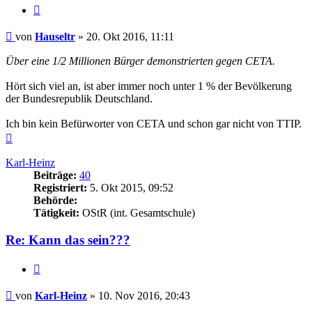
Zitieren
Beitrag
von
Hauseltr
»
20. Okt 2016, 11:11
Über eine 1/2 Millionen Bürger demonstrierten gegen CETA.
Hört sich viel an, ist aber immer noch unter 1 % der Bevölkerung
der Bundesrepublik Deutschland.
Ich bin kein Befürworter von CETA und schon gar nicht von TTIP.
Nach
oben
Karl-Heinz
Beiträge:
40
Registriert:
5. Okt 2015, 09:52
Behörde:
Tätigkeit:
OStR (int. Gesamtschule)
Re: Kann das sein???
Zitieren
Beitrag
von
Karl-Heinz
»
10. Nov 2016, 20:43