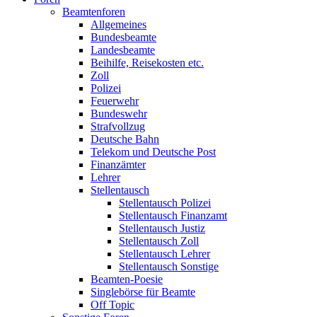
Beamtenforen
Allgemeines
Bundesbeamte
Landesbeamte
Beihilfe, Reisekosten etc.
Zoll
Polizei
Feuerwehr
Bundeswehr
Strafvollzug
Deutsche Bahn
Telekom und Deutsche Post
Finanzämter
Lehrer
Stellentausch
Stellentausch Polizei
Stellentausch Finanzamt
Stellentausch Justiz
Stellentausch Zoll
Stellentausch Lehrer
Stellentausch Sonstige
Beamten-Poesie
Singlebörse für Beamte
Off Topic