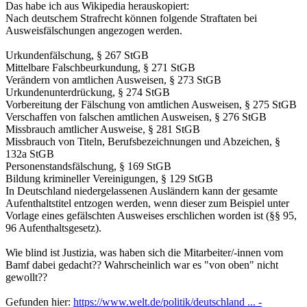
Das habe ich aus Wikipedia herauskopiert:
Nach deutschem Strafrecht können folgende Straftaten bei
Ausweisfälschungen angezogen werden.
Urkundenfälschung, § 267 StGB
Mittelbare Falschbeurkundung, § 271 StGB
Verändern von amtlichen Ausweisen, § 273 StGB
Urkundenunterdrückung, § 274 StGB
Vorbereitung der Fälschung von amtlichen Ausweisen, § 275 StGB
Verschaffen von falschen amtlichen Ausweisen, § 276 StGB
Missbrauch amtlicher Ausweise, § 281 StGB
Missbrauch von Titeln, Berufsbezeichnungen und Abzeichen, §
132a StGB
Personenstandsfälschung, § 169 StGB
Bildung krimineller Vereinigungen, § 129 StGB
In Deutschland niedergelassenen Ausländern kann der gesamte
Aufenthaltstitel entzogen werden, wenn dieser zum Beispiel unter
Vorlage eines gefälschten Ausweises erschlichen worden ist (§§ 95,
96 Aufenthaltsgesetz).
Wie blind ist Justizia, was haben sich die Mitarbeiter/-innen vom
Bamf dabei gedacht?? Wahrscheinlich war es "von oben" nicht
gewollt??
Gefunden hier:
https://www.welt.de/politik/deutschland ... -