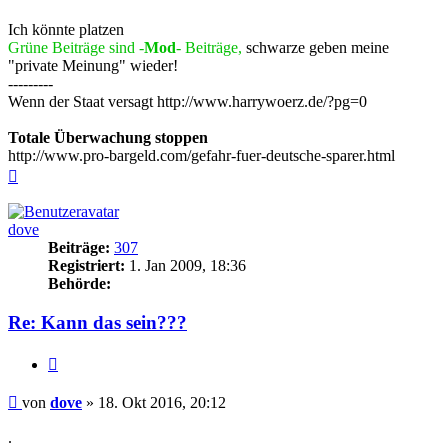
Ich könnte platzen
Grüne Beiträge sind -
Mod
- Beiträge,
schwarze geben meine
"private Meinung" wieder!
---------
Wenn der Staat versagt http://www.harrywoerz.de/?pg=0
Totale Überwachung stoppen
http://www.pro-bargeld.com/gefahr-fuer-deutsche-sparer.html
Nach
oben
dove
Beiträge:
307
Registriert:
1. Jan 2009, 18:36
Behörde:
Re: Kann das sein???
Zitieren
Beitrag
von
dove
»
18. Okt 2016, 20:12
.