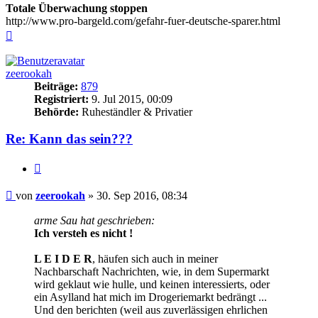
Totale Überwachung stoppen
http://www.pro-bargeld.com/gefahr-fuer-deutsche-sparer.html
Nach
oben
zeerookah
Beiträge:
879
Registriert:
9. Jul 2015, 00:09
Behörde:
Ruheständler & Privatier
Re: Kann das sein???
Zitieren
Beitrag
von
zeerookah
»
30. Sep 2016, 08:34
arme Sau hat geschrieben:
Ich versteh es nicht !
L E I D E R
, häufen sich auch in meiner
Nachbarschaft Nachrichten, wie, in dem Supermarkt
wird geklaut wie hulle, und keinen interessierts, oder
ein Asylland hat mich im Drogeriemarkt bedrängt ...
Und den berichten (weil aus zuverlässigen ehrlichen