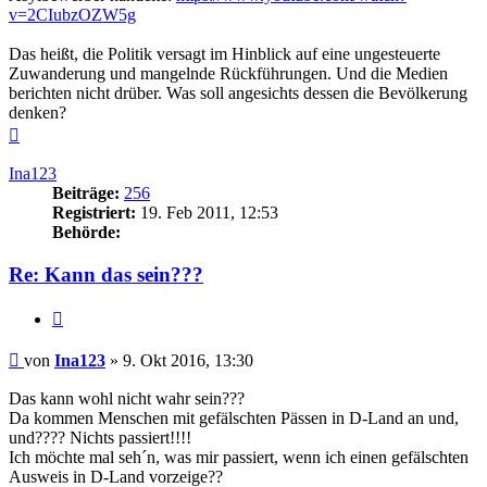
v=2CIubzOZW5g
Das heißt, die Politik versagt im Hinblick auf eine ungesteuerte
Zuwanderung und mangelnde Rückführungen. Und die Medien
berichten nicht drüber. Was soll angesichts dessen die Bevölkerung
denken?
Nach
oben
Ina123
Beiträge:
256
Registriert:
19. Feb 2011, 12:53
Behörde:
Re: Kann das sein???
Zitieren
Beitrag
von
Ina123
»
9. Okt 2016, 13:30
Das kann wohl nicht wahr sein???
Da kommen Menschen mit gefälschten Pässen in D-Land an und,
und???? Nichts passiert!!!!
Ich möchte mal seh´n, was mir passiert, wenn ich einen gefälschten
Ausweis in D-Land vorzeige??