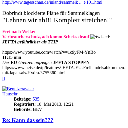
http://www.tagesschau.de/inland/sammelk ... t-101.html
Dobrindt blockierte Pläne für Sammelklagen
"Lehnen wir ab!!! Komplett streichen!"
Frei nach Welke:
Verbraucherschutz, ach komm Scheiss drauf
JEFTA gefährlicher als TTIP
https://www.youtube.com/watch?v=1c9yFM-YnBo
11:15 min
Der
EU
Grenzen aufzeigen
JEFTA STOPPEN
https://www.heise.de/tp/features/JEFTA-EU-Freihandelsabkommen-
mit-Japan-als-Hydra-3755360.html
Nach
oben
Hauseltr
Beiträge:
535
Registriert:
18. Mai 2013, 12:21
Behörde:
BEV
Re: Kann das sein???