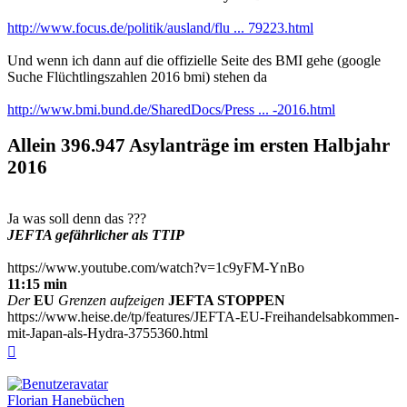
http://www.focus.de/politik/ausland/flu ... 79223.html
Und wenn ich dann auf die offizielle Seite des BMI gehe (google
Suche Flüchtlingszahlen 2016 bmi) stehen da
http://www.bmi.bund.de/SharedDocs/Press ... -2016.html
Allein 396.947 Asy­lan­trä­ge im ers­ten Halb­jahr
2016
Ja was soll denn das ???
JEFTA gefährlicher als TTIP
https://www.youtube.com/watch?v=1c9yFM-YnBo
11:15 min
Der
EU
Grenzen aufzeigen
JEFTA STOPPEN
https://www.heise.de/tp/features/JEFTA-EU-Freihandelsabkommen-
mit-Japan-als-Hydra-3755360.html
Nach
oben
Florian Hanebüchen