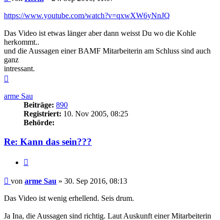
https://www.youtube.com/watch?v=qxwXW6yNnJQ
Das Video ist etwas länger aber dann weisst Du wo die Kohle
herkommt..
und die Aussagen einer BAMF Mitarbeiterin am Schluss sind auch
ganz
intressant.
Nach
oben
arme Sau
Beiträge:
890
Registriert:
10. Nov 2005, 08:25
Behörde:
Re: Kann das sein???
Zitieren
Beitrag
von
arme Sau
»
30. Sep 2016, 08:13
Das Video ist wenig erhellend. Seis drum.
Ja Ina, die Aussagen sind richtig. Laut Auskunft einer Mitarbeiterin