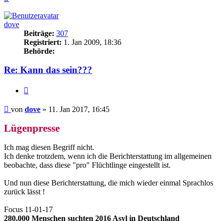
oben
dove
Beiträge:
307
Registriert:
1. Jan 2009, 18:36
Behörde:
Re: Kann das sein???
Zitieren
Beitrag
von
dove
»
11. Jan 2017, 16:45
Lügenpresse
Ich mag diesen Begriff nicht.
Ich denke trotzdem, wenn ich die Berichterstattung im allgemeinen
beobachte, dass diese "pro" Flüchtlinge eingestellt ist.
Und nun diese Berichterstattung, die mich wieder einmal Sprachlos
zurück lässt !
Focus 11-01-17
280.000 Menschen suchten 2016 Asyl in Deutschland