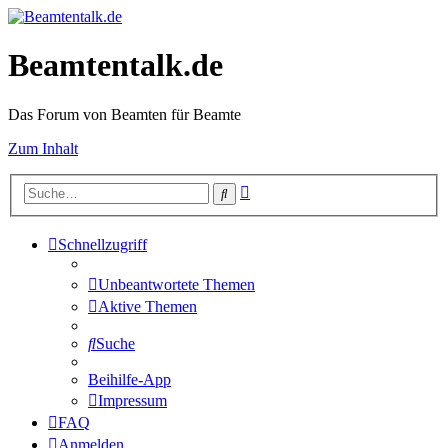
Beamtentalk.de
Das Forum von Beamten für Beamte
Zum Inhalt
Erweiterte
Suche
Suche
Schnellzugriff
Unbeantwortete Themen
Aktive Themen
Suche
Beihilfe-App
Impressum
FAQ
Anmelden