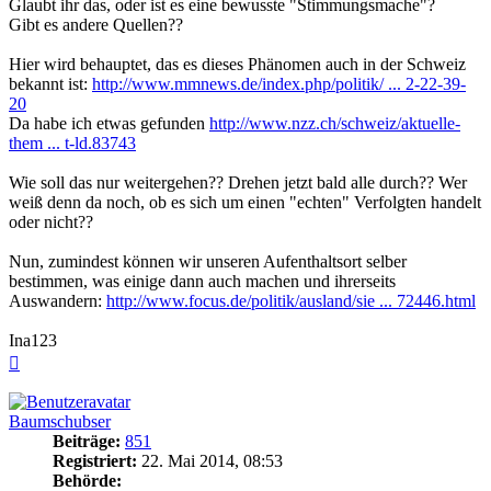
Glaubt ihr das, oder ist es eine bewusste "Stimmungsmache"?
Gibt es andere Quellen??
Hier wird behauptet, das es dieses Phänomen auch in der Schweiz
bekannt ist:
http://www.mmnews.de/index.php/politik/ ... 2-22-39-
20
Da habe ich etwas gefunden
http://www.nzz.ch/schweiz/aktuelle-
them ... t-ld.83743
Wie soll das nur weitergehen?? Drehen jetzt bald alle durch?? Wer
weiß denn da noch, ob es sich um einen "echten" Verfolgten handelt
oder nicht??
Nun, zumindest können wir unseren Aufenthaltsort selber
bestimmen, was einige dann auch machen und ihrerseits
Auswandern:
http://www.focus.de/politik/ausland/sie ... 72446.html
Ina123
Nach
oben
Baumschubser
Beiträge:
851
Registriert:
22. Mai 2014, 08:53
Behörde: