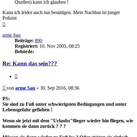
Quellen) kann ich glauben !
Kann ich leider auch nur bestätigen. Mein Nachbar ist junger
Polizist
Nach
oben
arme Sau
Beiträge:
890
Registriert:
10. Nov 2005, 08:25
Behörde:
Re: Kann das sein???
Zitieren
Beitrag
von
arme Sau
»
30. Sep 2016, 08:36
PS:
Sie sind zu Fuß unter schwierigsten Bedingungen und unter
Lebensgefahr geflohen !
Wenn sie jetzt mit dem "Urlaubs"flieger wieder hin fliegen, wie
kommen sie dann zurück ? ? ?