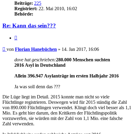
Beiträge:
225
Registriert:
22. Mai 2010, 16:02
Behörde:
Re: Kann das sein???
Zitieren
Beitrag
von
Florian Hanebüchen
»
14. Jan 2017, 16:06
dove hat geschrieben:
280.000 Menschen suchten
2016 Asyl in Deutschland
Allein 396.947 Asy­lan­trä­ge im ers­ten Halb­jahr 2016
Ja was soll denn das ???
Die Lüge liegt im Detail. 2015 konnte man nicht so viele
Flüchtlinge registrieren. Deswegen wird für 2015 ständig die Zahl
von 890.000 Flüchtlingen verwendet. Klingt doch viel besser als 1,1
Mio. Es geht hier darum, den Kritikern der Flüchtlingspolitik
vorzuwerfen, sie würden mit der Zahl von 1,1 Mio. eine falsche
Zahl verwenden.