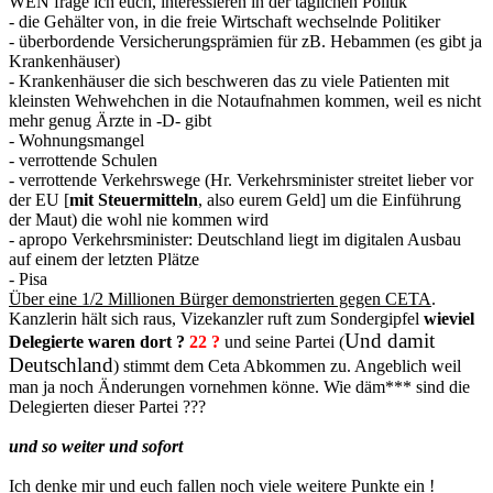
WEN frage ich euch, interessieren in der täglichen Politik
- die Gehälter von, in die freie Wirtschaft wechselnde Politiker
- überbordende Versicherungsprämien für zB. Hebammen (es gibt ja
Krankenhäuser)
- Krankenhäuser die sich beschweren das zu viele Patienten mit
kleinsten Wehwehchen in die Notaufnahmen kommen, weil es nicht
mehr genug Ärzte in -D- gibt
- Wohnungsmangel
- verrottende Schulen
- verrottende Verkehrswege (Hr. Verkehrsminister streitet lieber vor
der EU [
mit Steuermitteln
, also eurem Geld] um die Einführung
der Maut) die wohl nie kommen wird
- apropo Verkehrsminister: Deutschland liegt im digitalen Ausbau
auf einem der letzten Plätze
- Pisa
Über eine 1/2 Millionen Bürger demonstrierten gegen CETA
.
Kanzlerin hält sich raus, Vizekanzler ruft zum Sondergipfel
wieviel
Und damit
Delegierte waren dort ?
22 ?
und seine Partei (
Deutschland
) stimmt dem Ceta Abkommen zu. Angeblich weil
man ja noch Änderungen vornehmen könne. Wie däm*** sind die
Delegierten dieser Partei ???
und so weiter und sofort
Ich denke mir und euch fallen noch viele weitere Punkte ein !