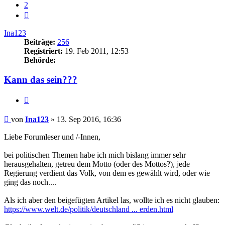
2
Nächste
Ina123
Beiträge:
256
Registriert:
19. Feb 2011, 12:53
Behörde:
Kann das sein???
Zitieren
Beitrag
von
Ina123
»
13. Sep 2016, 16:36
Liebe Forumleser und /-Innen,
bei politischen Themen habe ich mich bislang immer sehr
herausgehalten, getreu dem Motto (oder des Mottos?), jede
Regierung verdient das Volk, von dem es gewählt wird, oder wie
ging das noch....
Als ich aber den beigefügten Artikel las, wollte ich es nicht glauben:
https://www.welt.de/politik/deutschland ... erden.html