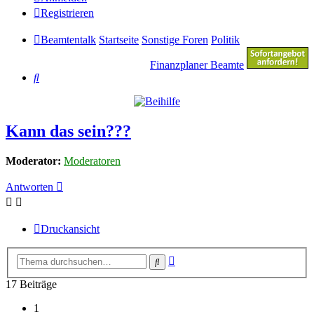
Registrieren
Beamtentalk
Startseite
Sonstige Foren
Politik
Finanzplaner Beamte
Suche
Kann das sein???
Moderator:
Moderatoren
Antworten
Druckansicht
Erweiterte
Suche
Suche
17 Beiträge
1