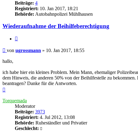
Beiträge:
4
Registriert:
10. Jan 2017, 18:21
Behörde:
Autobahnpolizei Mühlhausen
Wiederaufnahme der Beihilfeberechtigung
Zitieren
Beitrag
von
ugrossmann
»
10. Jan 2017, 18:55
hallo,
ich habe hier ein kleines Problem. Mein Mann, ehemaliger Polizeibea
dem Hinweis, die anderen 50% von der Beihilfestelle zu bekommen. Le
beantragen? Danke für die Antworten.
Nach
oben
Torquemada
Moderator
Beiträge:
3973
Registriert:
4. Jul 2012, 13:08
Behörde:
Ruheständler und Privatier
Geschlecht: