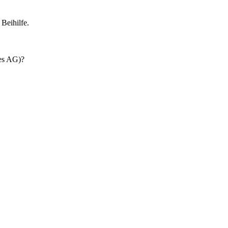
Beihilfe.
des AG)?