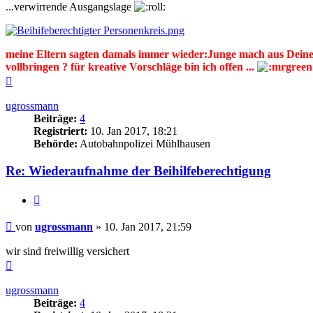
...verwirrende Ausgangslage
meine Eltern sagten damals immer wieder:Junge mach aus Deinem
vollbringen ? für kreative Vorschläge bin ich offen ...
Nach
oben
ugrossmann
Beiträge:
4
Registriert:
10. Jan 2017, 18:21
Behörde:
Autobahnpolizei Mühlhausen
Re: Wiederaufnahme der Beihilfeberechtigung
Zitieren
Beitrag
von
ugrossmann
»
10. Jan 2017, 21:59
wir sind freiwillig versichert
Nach
oben
ugrossmann
Beiträge:
4