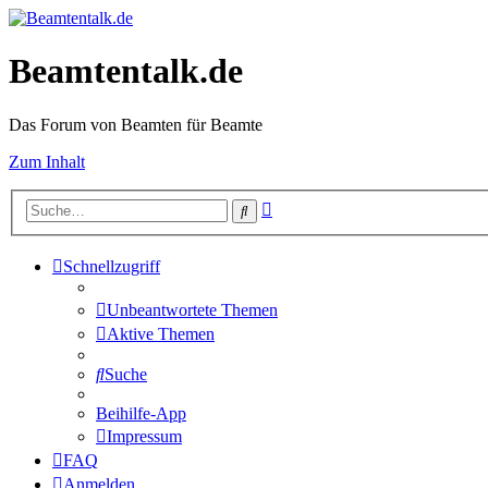
Beamtentalk.de
Das Forum von Beamten für Beamte
Zum Inhalt
Erweiterte
Suche
Suche
Schnellzugriff
Unbeantwortete Themen
Aktive Themen
Suche
Beihilfe-App
Impressum
FAQ
Anmelden