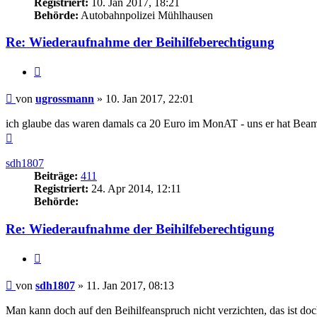
Registriert:
10. Jan 2017, 18:21
Behörde:
Autobahnpolizei Mühlhausen
Re: Wiederaufnahme der Beihilfeberechtigung
Zitieren
Beitrag
von
ugrossmann
»
10. Jan 2017, 22:01
ich glaube das waren damals ca 20 Euro im MonAT - uns er hat Beam
Nach
oben
sdh1807
Beiträge:
411
Registriert:
24. Apr 2014, 12:11
Behörde:
Re: Wiederaufnahme der Beihilfeberechtigung
Zitieren
Beitrag
von
sdh1807
»
11. Jan 2017, 08:13
Man kann doch auf den Beihilfeanspruch nicht verzichten, das ist doc