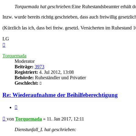
Torquemada hat geschrieben:
Eine Ruhestandsbeamter erhält doc
Inzw. wurde bereits richtig geschrieben, dass auch freiwillig gesetzl
(Kürzlich las ich, dass bei freiw. gesetzl. Versicherten im Ruhestand
LG
Nach
oben
Torquemada
Moderator
Beiträge:
3973
Registriert:
4. Jul 2012, 13:08
Behörde:
Ruheständler und Privatier
Geschlecht:
Re: Wiederaufnahme der Beihilfeberechtigung
Zitieren
Beitrag
von
Torquemada
»
11. Jan 2017, 12:11
Dienstunfall_L hat geschrieben: