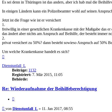
Es sei denn in Thüringen ist das anders, aber ich hab mal die Beihilf
In einigen Ländern kann ein Polizeibeamter wohl auf seinen Anspruch 
Jetzt ist die Frage wie ist er versichert
1.
freiwillig in einer gesetzlichen Krankenkasse mit der Maßgabe das e
das ändert aber nichts am Anspruch auf Beihilfe, der besteht immer no
2.
privat versichert zu 50%? dann besteht sowieso Anspruch auf 50% Be
Um welche Krankenkasse handelt es sich?
Nach
oben
Dienstunfall_L
Beiträge:
1132
Registriert:
7. Mär 2015, 11:05
Behörde:
Re: Wiederaufnahme der Beihilfeberechtigung
Zitieren
Beitrag
von
Dienstunfall_L
»
11. Jan 2017, 08:55