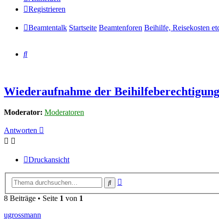
Registrieren
Beamtentalk
Startseite
Beamtenforen
Beihilfe, Reisekosten et
Suche
Wiederaufnahme der Beihilfeberechtigun
Moderator:
Moderatoren
Antworten
Druckansicht
Erweiterte
Suche
Suche
8 Beiträge • Seite
1
von
1
ugrossmann