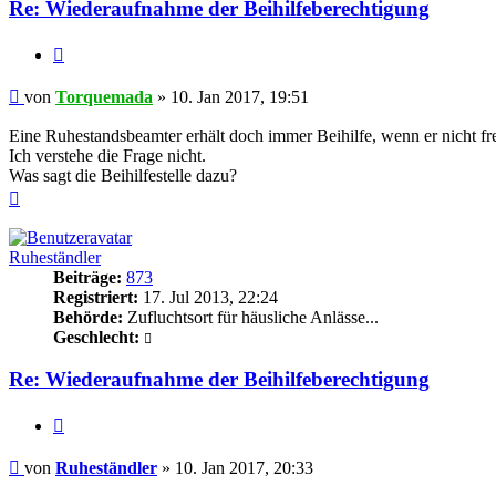
Re: Wiederaufnahme der Beihilfeberechtigung
Zitieren
Beitrag
von
Torquemada
»
10. Jan 2017, 19:51
Eine Ruhestandsbeamter erhält doch immer Beihilfe, wenn er nicht freiw
Ich verstehe die Frage nicht.
Was sagt die Beihilfestelle dazu?
Nach
oben
Ruheständler
Beiträge:
873
Registriert:
17. Jul 2013, 22:24
Behörde:
Zufluchtsort für häusliche Anlässe...
Geschlecht:
Re: Wiederaufnahme der Beihilfeberechtigung
Zitieren
Beitrag
von
Ruheständler
»
10. Jan 2017, 20:33