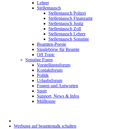
Lehrer
Stellentausch
Stellentausch Polizei
Stellentausch Finanzamt
Stellentausch Justiz
Stellentausch Zoll
Stellentausch Lehrer
Stellentausch Sonstige
Beamten-Poesie
Singlebörse für Beamte
Off Topic
Sonstige Foren
Vorstellungsforum
Kontaktforum
Politik
Urlaubsforum
Fragen und Antworten
Sport
Support, News & Infos
Mülltonne
Werbung auf beamtentalk schalten