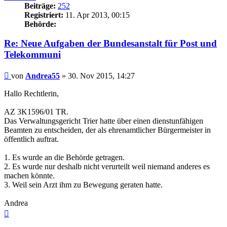
Beiträge:
252
Registriert:
11. Apr 2013, 00:15
Behörde:
Re: Neue Aufgaben der Bundesanstalt für Post und
Telekommuni
Beitrag
von
Andrea55
»
30. Nov 2015, 14:27
Hallo Rechtlerin,
AZ 3K1596/01 TR.
Das Verwaltungsgericht Trier hatte über einen dienstunfähigen
Beamten zu entscheiden, der als ehrenamtlicher Bürgermeister in
öffentlich auftrat.
1. Es wurde an die Behörde getragen.
2. Es wurde nur deshalb nicht verurteilt weil niemand anderes es
machen könnte.
3. Weil sein Arzt ihm zu Bewegung geraten hatte.
Andrea
Nach
oben