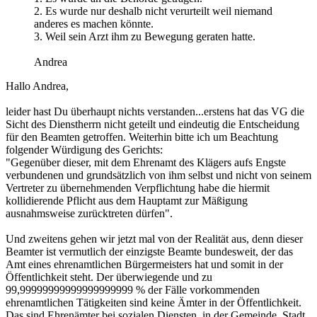
2. Es wurde nur deshalb nicht verurteilt weil niemand
anderes es machen könnte.
3. Weil sein Arzt ihm zu Bewegung geraten hatte.
Andrea
Hallo Andrea,
leider hast Du überhaupt nichts verstanden...erstens hat das VG die
Sicht des Dienstherrn nicht geteilt und eindeutig die Entscheidung
für den Beamten getroffen. Weiterhin bitte ich um Beachtung
folgender Würdigung des Gerichts:
"Gegenüber dieser, mit dem Ehrenamt des Klägers aufs Engste
verbundenen und grundsätzlich von ihm selbst und nicht von seinem
Vertreter zu übernehmenden Verpflichtung habe die hiermit
kollidierende Pflicht aus dem Hauptamt zur Mäßigung
ausnahmsweise zurücktreten dürfen".
Und zweitens gehen wir jetzt mal von der Realität aus, denn dieser
Beamter ist vermutlich der einzigste Beamte bundesweit, der das
Amt eines ehrenamtlichen Bürgermeisters hat und somit in der
Öffentlichkeit steht. Der überwiegende und zu
99,99999999999999999999 % der Fälle vorkommenden
ehrenamtlichen Tätigkeiten sind keine Ämter in der Öffentlichkeit.
Das sind Ehrenämter bei sozialen Diensten, in der Gemeinde, Stadt