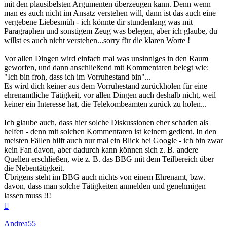
mit den plausibelsten Argumenten überzeugen kann. Denn wenn
man es auch nicht im Ansatz verstehen will, dann ist das auch eine
vergebene Liebesmüh - ich könnte dir stundenlang was mit
Paragraphen und sonstigem Zeug was belegen, aber ich glaube, du
willst es auch nicht verstehen...sorry für die klaren Worte !
Vor allen Dingen wird einfach mal was unsinniges in den Raum
geworfen, und dann anschließend mit Kommentaren belegt wie:
"Ich bin froh, dass ich im Vorruhestand bin"...
Es wird dich keiner aus dem Vorruhestand zurückholen für eine
ehrenamtliche Tätigkeit, vor allen Dingen auch deshalb nicht, weil
keiner ein Interesse hat, die Telekombeamten zurück zu holen...
Ich glaube auch, dass hier solche Diskussionen eher schaden als
helfen - denn mit solchen Kommentaren ist keinem gedient. In den
meisten Fällen hilft auch nur mal ein Blick bei Google - ich bin zwar
kein Fan davon, aber dadurch kann können sich z. B. andere
Quellen erschließen, wie z. B. das BBG mit dem Teilbereich über
die Nebentätigkeit.
Übrigens steht im BBG auch nichts von einem Ehrenamt, bzw.
davon, dass man solche Tätigkeiten anmelden und genehmigen
lassen muss !!!
Nach
oben
Andrea55