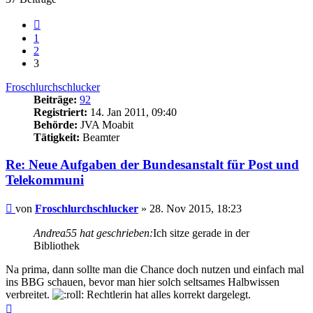
Vorherige
1
2
3
Froschlurchschlucker
Beiträge:
92
Registriert:
14. Jan 2011, 09:40
Behörde:
JVA Moabit
Tätigkeit:
Beamter
Re: Neue Aufgaben der Bundesanstalt für Post und
Telekommuni
Beitrag
von
Froschlurchschlucker
»
28. Nov 2015, 18:23
Andrea55 hat geschrieben:
Ich sitze gerade in der
Bibliothek
Na prima, dann sollte man die Chance doch nutzen und einfach mal
ins BBG schauen, bevor man hier solch seltsames Halbwissen
verbreitet.
Rechtlerin hat alles korrekt dargelegt.
Nach