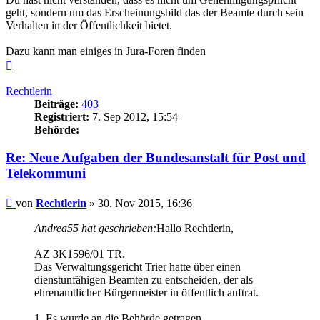
geht, sondern um das Erscheinungsbild das der Beamte durch sein
Verhalten in der Öffentlichkeit bietet.
Dazu kann man einiges in Jura-Foren finden
Nach
oben
Rechtlerin
Beiträge:
403
Registriert:
7. Sep 2012, 15:54
Behörde:
Re: Neue Aufgaben der Bundesanstalt für Post und
Telekommuni
Beitrag
von
Rechtlerin
»
30. Nov 2015, 16:36
Andrea55 hat geschrieben:
Hallo Rechtlerin,
AZ 3K1596/01 TR.
Das Verwaltungsgericht Trier hatte über einen
dienstunfähigen Beamten zu entscheiden, der als
ehrenamtlicher Bürgermeister in öffentlich auftrat.
1. Es wurde an die Behörde getragen.