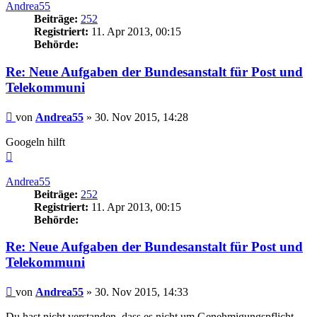
Andrea55
Beiträge:
252
Registriert:
11. Apr 2013, 00:15
Behörde:
Re: Neue Aufgaben der Bundesanstalt für Post und
Telekommuni
Beitrag
von
Andrea55
»
30. Nov 2015, 14:28
Googeln hilft
Nach
oben
Andrea55
Beiträge:
252
Registriert:
11. Apr 2013, 00:15
Behörde:
Re: Neue Aufgaben der Bundesanstalt für Post und
Telekommuni
Beitrag
von
Andrea55
»
30. Nov 2015, 14:33
Du hast nicht verstanden, dass es nicht um Genehmigungspflicht