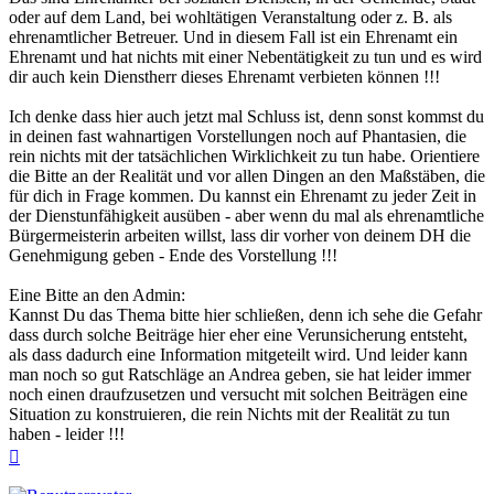
oder auf dem Land, bei wohltätigen Veranstaltung oder z. B. als
ehrenamtlicher Betreuer. Und in diesem Fall ist ein Ehrenamt ein
Ehrenamt und hat nichts mit einer Nebentätigkeit zu tun und es wird
dir auch kein Dienstherr dieses Ehrenamt verbieten können !!!
Ich denke dass hier auch jetzt mal Schluss ist, denn sonst kommst du
in deinen fast wahnartigen Vorstellungen noch auf Phantasien, die
rein nichts mit der tatsächlichen Wirklichkeit zu tun habe. Orientiere
die Bitte an der Realität und vor allen Dingen an den Maßstäben, die
für dich in Frage kommen. Du kannst ein Ehrenamt zu jeder Zeit in
der Dienstunfähigkeit ausüben - aber wenn du mal als ehrenamtliche
Bürgermeisterin arbeiten willst, lass dir vorher von deinem DH die
Genehmigung geben - Ende des Vorstellung !!!
Eine Bitte an den Admin:
Kannst Du das Thema bitte hier schließen, denn ich sehe die Gefahr
dass durch solche Beiträge hier eher eine Verunsicherung entsteht,
als dass dadurch eine Information mitgeteilt wird. Und leider kann
man noch so gut Ratschläge an Andrea geben, sie hat leider immer
noch einen draufzusetzen und versucht mit solchen Beiträgen eine
Situation zu konstruieren, die rein Nichts mit der Realität zu tun
haben - leider !!!
Nach
oben