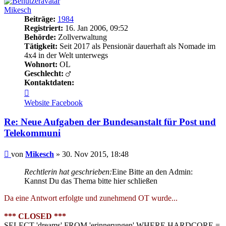
Mikesch
Beiträge:
1984
Registriert:
16. Jan 2006, 09:52
Behörde:
Zollverwaltung
Tätigkeit:
Seit 2017 als Pensionär dauerhaft als Nomade im
4x4 in der Welt unterwegs
Wohnort:
OL
Geschlecht:
Kontaktdaten:
Kontaktdaten
von
Website
Facebook
Mikesch
Re: Neue Aufgaben der Bundesanstalt für Post und
Telekommuni
Beitrag
von
Mikesch
»
30. Nov 2015, 18:48
Rechtlerin hat geschrieben:
Eine Bitte an den Admin:
Kannst Du das Thema bitte hier schließen
Da eine Antwort erfolgte und zunehmend OT wurde...
*** CLOSED ***
SELECT 'dreams' FROM 'erinnerungen' WHERE HARDCORE =