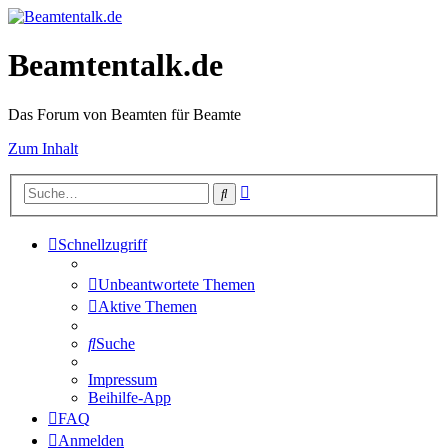
Beamtentalk.de
Das Forum von Beamten für Beamte
Zum Inhalt
Erweiterte
Suche
Suche
Schnellzugriff
Unbeantwortete Themen
Aktive Themen
Suche
Impressum
Beihilfe-App
FAQ
Anmelden