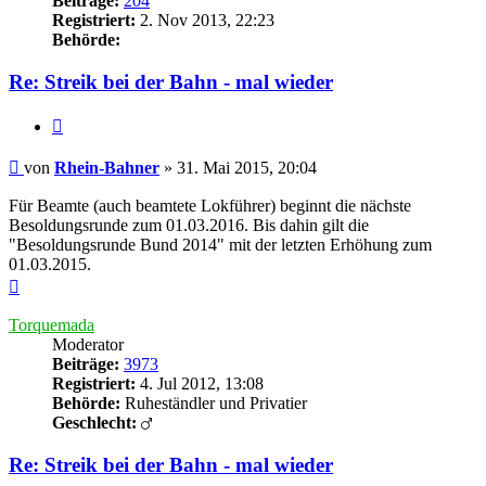
Beiträge:
204
Registriert:
2. Nov 2013, 22:23
Behörde:
Re: Streik bei der Bahn - mal wieder
Zitieren
Beitrag
von
Rhein-Bahner
»
31. Mai 2015, 20:04
Für Beamte (auch beamtete Lokführer) beginnt die nächste
Besoldungsrunde zum 01.03.2016. Bis dahin gilt die
"Besoldungsrunde Bund 2014" mit der letzten Erhöhung zum
01.03.2015.
Nach
oben
Torquemada
Moderator
Beiträge:
3973
Registriert:
4. Jul 2012, 13:08
Behörde:
Ruheständler und Privatier
Geschlecht:
Re: Streik bei der Bahn - mal wieder