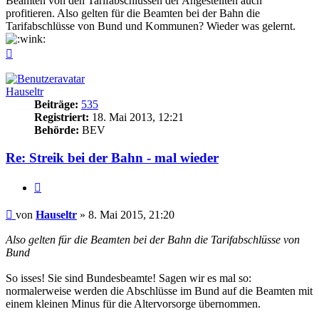
Beamten von den Tarifabschlüssen der Angestellten auch
profitieren. Also gelten für die Beamten bei der Bahn die
Tarifabschlüsse von Bund und Kommunen? Wieder was gelernt.
Nach
oben
Hauseltr
Beiträge:
535
Registriert:
18. Mai 2013, 12:21
Behörde:
BEV
Re: Streik bei der Bahn - mal wieder
Zitieren
Beitrag
von
Hauseltr
»
8. Mai 2015, 21:20
Also gelten für die Beamten bei der Bahn die Tarifabschlüsse von
Bund
So isses! Sie sind Bundesbeamte! Sagen wir es mal so:
normalerweise werden die Abschlüsse im Bund auf die Beamten mit
einem kleinen Minus für die Altervorsorge übernommen.