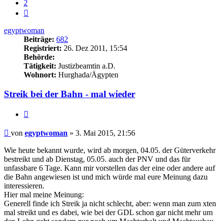
2
Nächste
egyptwoman
Beiträge:
682
Registriert:
26. Dez 2011, 15:54
Behörde:
Tätigkeit:
Justizbeamtin a.D.
Wohnort:
Hurghada/Ägypten
Streik bei der Bahn - mal wieder
Zitieren
Beitrag
von
egyptwoman
»
3. Mai 2015, 21:56
Wie heute bekannt wurde, wird ab morgen, 04.05. der Güterverkehr
bestreikt und ab Dienstag, 05.05. auch der PNV und das für
unfassbare 6 Tage. Kann mir vorstellen das der eine oder andere auf
die Bahn angewiesen ist und mich würde mal eure Meinung dazu
interessieren.
Hier mal meine Meinung:
Generell finde ich Streik ja nicht schlecht, aber: wenn man zum xten
mal streikt und es dabei, wie bei der GDL schon gar nicht mehr um