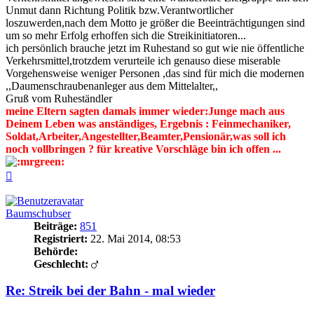
Unmut dann Richtung Politik bzw.Verantwortlicher
loszuwerden,nach dem Motto je größer die Beeinträchtigungen sind
um so mehr Erfolg erhoffen sich die Streikinitiatoren...
ich persönlich brauche jetzt im Ruhestand so gut wie nie öffentliche
Verkehrsmittel,trotzdem verurteile ich genauso diese miserable
Vorgehensweise weniger Personen ,das sind für mich die modernen
,,Daumenschraubenanleger aus dem Mittelalter,,
Gruß vom Ruheständler
meine Eltern sagten damals immer wieder:Junge mach aus
Deinem Leben was anständiges, Ergebnis : Feinmechaniker,
Soldat,Arbeiter,Angestellter,Beamter,Pensionär,was soll ich
noch vollbringen ? für kreative Vorschläge bin ich offen ...
Nach
oben
Baumschubser
Beiträge:
851
Registriert:
22. Mai 2014, 08:53
Behörde:
Geschlecht:
Re: Streik bei der Bahn - mal wieder