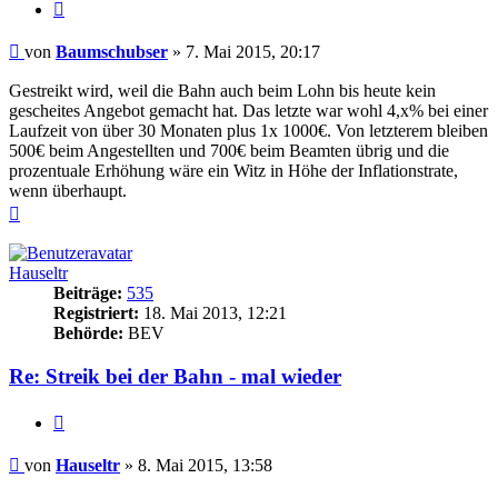
Zitieren
Beitrag
von
Baumschubser
»
7. Mai 2015, 20:17
Gestreikt wird, weil die Bahn auch beim Lohn bis heute kein
gescheites Angebot gemacht hat. Das letzte war wohl 4,x% bei einer
Laufzeit von über 30 Monaten plus 1x 1000€. Von letzterem bleiben
500€ beim Angestellten und 700€ beim Beamten übrig und die
prozentuale Erhöhung wäre ein Witz in Höhe der Inflationstrate,
wenn überhaupt.
Nach
oben
Hauseltr
Beiträge:
535
Registriert:
18. Mai 2013, 12:21
Behörde:
BEV
Re: Streik bei der Bahn - mal wieder
Zitieren
Beitrag
von
Hauseltr
»
8. Mai 2015, 13:58