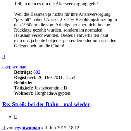
Teil, in dem es um die Altersversorgung geht!
Weil die Beamten ja nichts für ihre Altersversorgung
"gezahlt" haben! Ausser 2 x 7 % Besoldungskürzung in
den 1950ern, die vom Arbeitgeber aber nicht in eine
Rücklage gezahlt wurden, sondern im normalen
Haushalt verschwanden. Dieses Fehlverhalten haut
man uns ja heute bei jeder passenden oder unpassenden
Gelegenheit um die Ohren!
Nach
oben
egyptwoman
Beiträge:
682
Registriert:
26. Dez 2011, 15:54
Behörde:
Tätigkeit:
Justizbeamtin a.D.
Wohnort:
Hurghada/Ägypten
Re: Streik bei der Bahn - mal wieder
Zitieren
Beitrag
von
egyptwoman
»
3. Jun 2015, 18:12