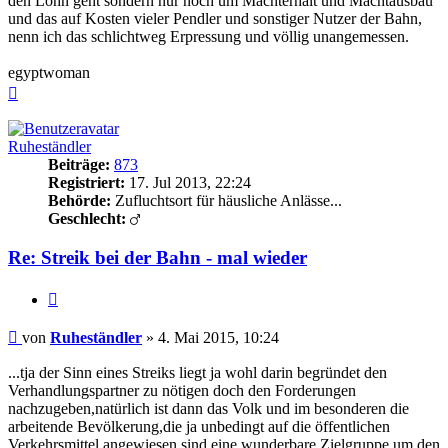
den Lohn geht sondern nur noch um Machterhalt und Machtausbau
und das auf Kosten vieler Pendler und sonstiger Nutzer der Bahn,
nenn ich das schlichtweg Erpressung und völlig unangemessen.
egyptwoman
Nach
oben
Ruheständler
Beiträge:
873
Registriert:
17. Jul 2013, 22:24
Behörde:
Zufluchtsort für häusliche Anlässe...
Geschlecht:
Re: Streik bei der Bahn - mal wieder
Zitieren
Beitrag
von
Ruheständler
»
4. Mai 2015, 10:24
...tja der Sinn eines Streiks liegt ja wohl darin begründet den
Verhandlungspartner zu nötigen doch den Forderungen
nachzugeben,natürlich ist dann das Volk und im besonderen die
arbeitende Bevölkerung,die ja unbedingt auf die öffentlichen
Verkehrsmittel angewiesen sind eine wunderbare Zielgruppe um den