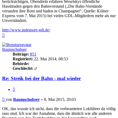
berücksichtigen. Obendrein erfahren Weselskys öffentliche
Hasstiraden gegen den Bahnvorstand („Die Bahn-Vorstände
versaufen ihre Boni und baden in Champagner“, Quelle: Kölner
Express vom 7. Mai 2015) bei vielen GDL-Mitgliedern mehr als nur
Unverständnis.
http://www.indemore-gdl.de/
Nach
oben
Baumschubser
Beiträge:
851
Registriert:
22. Mai 2014, 08:53
Behörde:
Geschlecht:
Re: Streik bei der Bahn - mal wieder
Zitieren
Beitrag
von
Baumschubser
»
8. Mai 2015, 20:03
OK, das wusste ich nicht, dass die verbeamteten Lokführer da völlig
raus sind. Ich war der Annahme, dass die ähnlich wie alle anderen