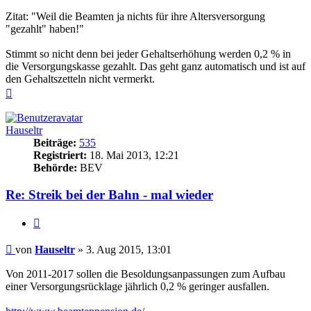
Zitat: "Weil die Beamten ja nichts für ihre Altersversorgung
"gezahlt" haben!"
Stimmt so nicht denn bei jeder Gehaltserhöhung werden 0,2 % in
die Versorgungskasse gezahlt. Das geht ganz automatisch und ist auf
den Gehaltszetteln nicht vermerkt.
Nach
oben
Hauseltr
Beiträge:
535
Registriert:
18. Mai 2013, 12:21
Behörde:
BEV
Re: Streik bei der Bahn - mal wieder
Zitieren
Beitrag
von
Hauseltr
»
3. Aug 2015, 13:01
Von 2011-2017 sollen die Besoldungsanpassungen zum Aufbau
einer Versorgungsrücklage jährlich 0,2 % geringer ausfallen.