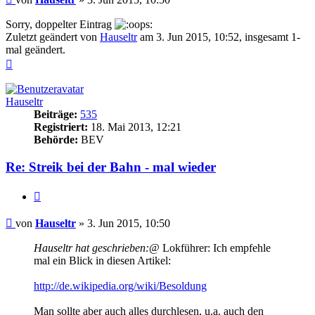
Sorry, doppelter Eintrag
Zuletzt geändert von
Hauseltr
am 3. Jun 2015, 10:52, insgesamt 1-
mal geändert.
Nach
oben
Hauseltr
Beiträge:
535
Registriert:
18. Mai 2013, 12:21
Behörde:
BEV
Re: Streik bei der Bahn - mal wieder
Zitieren
Beitrag
von
Hauseltr
»
3. Jun 2015, 10:50
Hauseltr hat geschrieben:
@ Lokführer: Ich empfehle
mal ein Blick in diesen Artikel:
http://de.wikipedia.org/wiki/Besoldung
Man sollte aber auch alles durchlesen, u.a. auch den