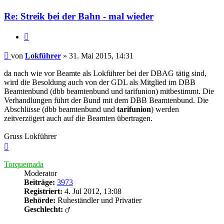
Re: Streik bei der Bahn - mal wieder
Zitieren
Beitrag
von
Lokführer
»
31. Mai 2015, 14:31
da nach wie vor Beamte als Lokführer bei der DBAG tätig sind,
wird die Besoldung auch von der GDL als Mitglied im DBB
Beamtenbund (dbb beamtenbund und tarifunion) mitbestimmt. Die
Verhandlungen führt der Bund mit dem DBB Beamtenbund. Die
Abschlüsse (dbb beamtenbund und
tarifunion
) werden
zeitverzögert auch auf die Beamten übertragen.
Gruss Lokführer
Nach
oben
Torquemada
Moderator
Beiträge:
3973
Registriert:
4. Jul 2012, 13:08
Behörde:
Ruheständler und Privatier
Geschlecht: