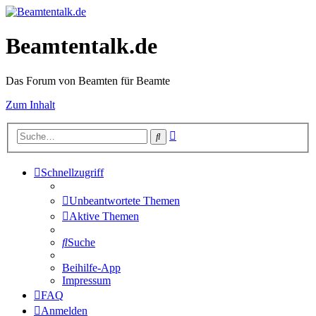
Beamtentalk.de
Das Forum von Beamten für Beamte
Zum Inhalt
Erweiterte
Suche
Suche
Schnellzugriff
Unbeantwortete Themen
Aktive Themen
Suche
Beihilfe-App
Impressum
FAQ
Anmelden