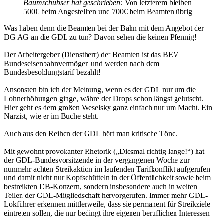
Baumschubser hat geschrieben:
Von letzterem bleiben
500€ beim Angestellten und 700€ beim Beamten übrig
Was haben denn die Beamten bei der Bahn mit dem Angebot der
DG AG an die GDL zu tun? Davon sehen die keinen Pfennig!
Der Arbeitergeber (Dienstherr) der Beamten ist das BEV
Bundeseisenbahnvermögen und werden nach dem
Bundesbesoldungstarif bezahlt!
Ansonsten bin ich der Meinung, wenn es der GDL nur um die
Lohnerhöhungen ginge, währe der Drops schon längst gelutscht.
Hier geht es dem großen Weselsky ganz einfach nur um Macht. Ein
Narzist, wie er im Buche steht.
Auch aus den Reihen der GDL hört man kritische Töne.
Mit gewohnt provokanter Rhetorik („Diesmal richtig lange!“) hat
der GDL-Bundesvorsitzende in der vergangenen Woche zur
nunmehr achten Streikaktion im laufenden Tarifkonflikt aufgerufen
und damit nicht nur Kopfschütteln in der Öffentlichkeit sowie beim
bestreikten DB-Konzern, sondern insbesondere auch in weiten
Teilen der GDL-Mitgliedschaft hervorgerufen. Immer mehr GDL-
Lokführer erkennen mittlerweile, dass sie permanent für Streikziele
eintreten sollen, die nur bedingt ihre eigenen beruflichen Interessen