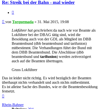
Re: Streik bei der Bahn - mal wieder
Zitieren
Beitrag
von
Torquemada
»
31. Mai 2015, 19:08
Lokführer hat geschrieben:
da nach wie vor Beamte als
Lokführer bei der DBAG tätig sind, wird die
Besoldung auch von der GDL als Mitglied im DBB
Beamtenbund (dbb beamtenbund und tarifunion)
mitbestimmt. Die Verhandlungen führt der Bund mit
dem DBB Beamtenbund. Die Abschlüsse (dbb
beamtenbund und
tarifunion
) werden zeitverzögert
auch auf die Beamten übertragen.
Gruss Lokführer
Das ist leider nicht richtig. Es wird bezüglich der Beamten
überhaupt nichts verhandelt und auch nichts mitbestimmt.
Es ist alleine Sache des Bundes, wie er die Beamtenbesoldung
festsetzt.
Nach
oben
Rhein-Bahner