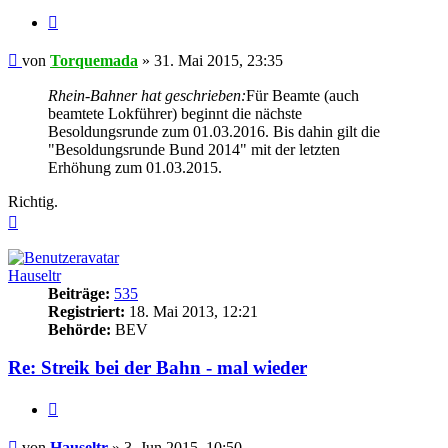
Zitieren
Beitrag
von
Torquemada
»
31. Mai 2015, 23:35
Rhein-Bahner hat geschrieben:
Für Beamte (auch
beamtete Lokführer) beginnt die nächste
Besoldungsrunde zum 01.03.2016. Bis dahin gilt die
"Besoldungsrunde Bund 2014" mit der letzten
Erhöhung zum 01.03.2015.
Richtig.
Nach
oben
Hauseltr
Beiträge:
535
Registriert:
18. Mai 2013, 12:21
Behörde:
BEV
Re: Streik bei der Bahn - mal wieder
Zitieren
Beitrag
von
Hauseltr
»
3. Jun 2015, 10:50