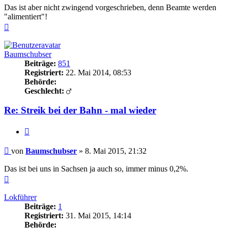
Das ist aber nicht zwingend vorgeschrieben, denn Beamte werden
"alimentiert"!
Nach
oben
Baumschubser
Beiträge:
851
Registriert:
22. Mai 2014, 08:53
Behörde:
Geschlecht:
Re: Streik bei der Bahn - mal wieder
Zitieren
Beitrag
von
Baumschubser
»
8. Mai 2015, 21:32
Das ist bei uns in Sachsen ja auch so, immer minus 0,2%.
Nach
oben
Lokführer
Beiträge:
1
Registriert:
31. Mai 2015, 14:14
Behörde: