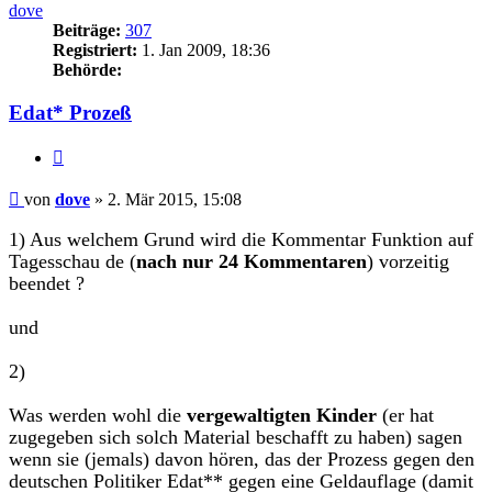
dove
Beiträge:
307
Registriert:
1. Jan 2009, 18:36
Behörde:
Edat* Prozeß
Zitieren
Beitrag
von
dove
»
2. Mär 2015, 15:08
1) Aus welchem Grund wird die Kommentar Funktion auf
Tagesschau de (
nach nur 24 Kommentaren
) vorzeitig
beendet ?
und
2)
Was werden wohl die
vergewaltigten Kinder
(er hat
zugegeben sich solch Material beschafft zu haben) sagen
wenn sie (jemals) davon hören, das der Prozess gegen den
deutschen Politiker Edat** gegen eine Geldauflage (damit