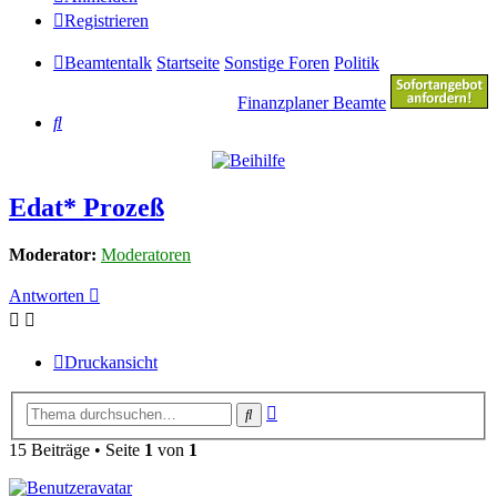
Registrieren
Beamtentalk
Startseite
Sonstige Foren
Politik
Finanzplaner Beamte
Suche
Edat* Prozeß
Moderator:
Moderatoren
Antworten
Druckansicht
Erweiterte
Suche
Suche
15 Beiträge • Seite
1
von
1