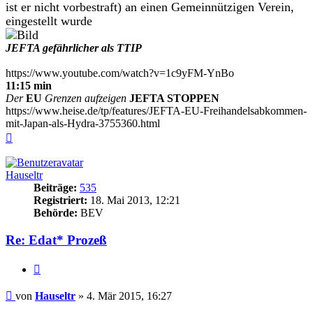
ist er nicht vorbestraft) an einen Gemeinnützigen Verein,
eingestellt wurde
JEFTA gefährlicher als TTIP
https://www.youtube.com/watch?v=1c9yFM-YnBo
11:15 min
Der
EU
Grenzen aufzeigen
JEFTA STOPPEN
https://www.heise.de/tp/features/JEFTA-EU-Freihandelsabkommen-
mit-Japan-als-Hydra-3755360.html
Nach
oben
Hauseltr
Beiträge:
535
Registriert:
18. Mai 2013, 12:21
Behörde:
BEV
Re: Edat* Prozeß
Zitieren
Beitrag
von
Hauseltr
»
4. Mär 2015, 16:27