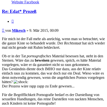
von
Website
Facebook
Mikesch
Re: Edat* Prozeß
Zitieren
Beitrag
von
Mikesch
»
9. Mär 2015, 00:09
Für mich ist der Fall mehr als anrüchig, wenn man so betrachtet, wie
die ganze Kiste so behandelt wurde. Der
Rechtsstaat
hat sich wieder
mal nicht gerade mit Ruhm bekleckert.
Ob er in der Tat
pornografisches
Material besessen hat, steht in den
Sternen. Wäre das zu
beweisen
gewesen, sprich, es hätte Material
vorgelegen, wäre er da garantiert nicht so raus gekommen.
Das Geständnis diente doch IMHO nur dazu, aus der Kiste relativ
einfach raus zu kommen, das war doch nur ein Deal. Wieso wäre es
denn notwendig gewesen, wenn die angeblichen Pornos vorgelegen
hätten?
Der Prozess wäre rapp zapp zu Ende gewesen...
Für die Begrifflichkeit Pornografie bedarf es der Darstellung von
sexuellen Handlungen, das reine Darstellen von nackten Menschen,
auch Kindern ist keine Pornografie!