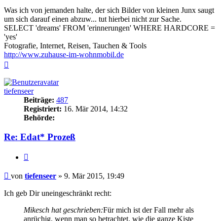
Was ich von jemanden halte, der sich Bilder von kleinen Junx saugt
um sich darauf einen abzuw... tut hierbei nicht zur Sache.
SELECT 'dreams' FROM 'erinnerungen' WHERE HARDCORE =
'yes'
Fotografie, Internet, Reisen, Tauchen & Tools
http://www.zuhause-im-wohnmobil.de
Nach
oben
tiefenseer
Beiträge:
487
Registriert:
16. Mär 2014, 14:32
Behörde:
Re: Edat* Prozeß
Zitieren
Beitrag
von
tiefenseer
»
9. Mär 2015, 19:49
Ich geb Dir uneingeschränkt recht:
Mikesch hat geschrieben:
Für mich ist der Fall mehr als
anrüchig, wenn man so betrachtet, wie die ganze Kiste