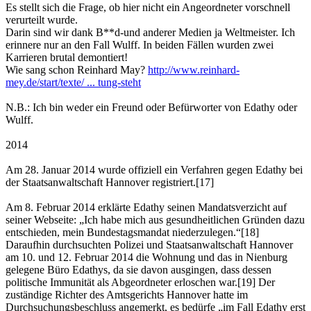
Es stellt sich die Frage, ob hier nicht ein Angeordneter vorschnell
verurteilt wurde.
Darin sind wir dank B**d-und anderer Medien ja Weltmeister. Ich
erinnere nur an den Fall Wulff. In beiden Fällen wurden zwei
Karrieren brutal demontiert!
Wie sang schon Reinhard May?
http://www.reinhard-
mey.de/start/texte/ ... tung-steht
N.B.: Ich bin weder ein Freund oder Befürworter von Edathy oder
Wulff.
2014
Am 28. Januar 2014 wurde offiziell ein Verfahren gegen Edathy bei
der Staatsanwaltschaft Hannover registriert.[17]
Am 8. Februar 2014 erklärte Edathy seinen Mandatsverzicht auf
seiner Webseite: „Ich habe mich aus gesundheitlichen Gründen dazu
entschieden, mein Bundestagsmandat niederzulegen.“[18]
Daraufhin durchsuchten Polizei und Staatsanwaltschaft Hannover
am 10. und 12. Februar 2014 die Wohnung und das in Nienburg
gelegene Büro Edathys, da sie davon ausgingen, dass dessen
politische Immunität als Abgeordneter erloschen war.[19] Der
zuständige Richter des Amtsgerichts Hannover hatte im
Durchsuchungsbeschluss angemerkt, es bedürfe „im Fall Edathy erst