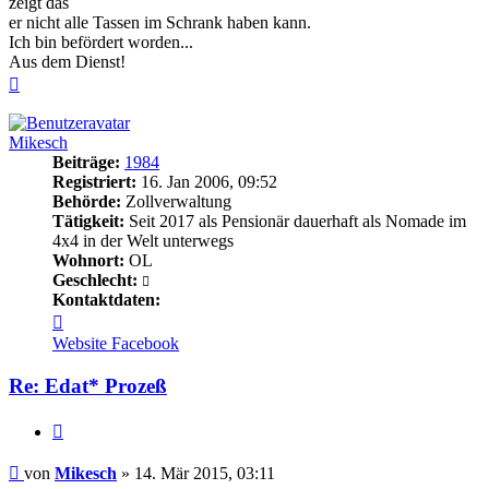
zeigt das
er nicht alle Tassen im Schrank haben kann.
Ich bin befördert worden...
Aus dem Dienst!
Nach
oben
Mikesch
Beiträge:
1984
Registriert:
16. Jan 2006, 09:52
Behörde:
Zollverwaltung
Tätigkeit:
Seit 2017 als Pensionär dauerhaft als Nomade im
4x4 in der Welt unterwegs
Wohnort:
OL
Geschlecht:
Kontaktdaten:
Kontaktdaten
von
Website
Facebook
Mikesch
Re: Edat* Prozeß
Zitieren
Beitrag
von
Mikesch
»
14. Mär 2015, 03:11