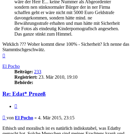
wäre der Herr E... keine Nummer als Abgeordenter
sondern nen stinknormaler Bürger der in ner Firma
schaffen geht er wäre nicht mit 5000 Euro Geldstrafe
davongekommen, sondern hätte mind. ne
Bewährungsstrafe erhalten und man hätte mit Sicherheit
die Fotos als eindeutig Kinderpornografisch angesehen.
Das ganze stinkt zum Himmel.
Wirklich ??? Woher kommt diese 100% - Sicherheit? Ich nenne das
Stammtischgeschwätz.
Nach
oben
El Pocho
Beiträge:
233
Registriert:
23. Mär 2010, 19:10
Behörde:
Re: Edat* Prozeß
Zitieren
Beitrag
von
El Pocho
»
4. Mär 2015, 23:15
Ethisch und moralisch ist es natürlich indiskutabel, was Edathy
gemacht hat. Solche Menschen sind meines Erachtens krank und