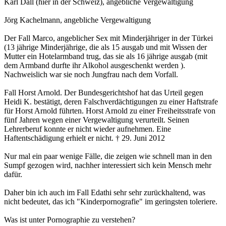
Karl Dall (hier in der Schweiz), angebliche Vergewaltigung
Jörg Kachelmann, angebliche Vergewaltigung
Der Fall Marco, angeblicher Sex mit Minderjähriger in der Türkei
(13 jährige Minderjährige, die als 15 ausgab und mit Wissen der
Mutter ein Hotelarmband trug, das sie als 16 jährige ausgab (mit
dem Armband durfte ihr Alkohol ausgeschenkt werden ).
Nachweislich war sie noch Jungfrau nach dem Vorfall.
Fall Horst Arnold. Der Bundesgerichtshof hat das Urteil gegen
Heidi K. bestätigt, deren Falschverdächtigungen zu einer Haftstrafe
für Horst Arnold führten. Horst Arnold zu einer Freiheitsstrafe von
fünf Jahren wegen einer Vergewaltigung verurteilt. Seinen
Lehrerberuf konnte er nicht wieder aufnehmen. Eine
Haftentschädigung erhielt er nicht. † 29. Juni 2012
Nur mal ein paar wenige Fälle, die zeigen wie schnell man in den
Sumpf gezogen wird, nachher interessiert sich kein Mensch mehr
dafür.
Daher bin ich auch im Fall Edathi sehr sehr zurückhaltend, was
nicht bedeutet, das ich "Kinderpornografie" im geringsten toleriere.
Was ist unter Pornographie zu verstehen?