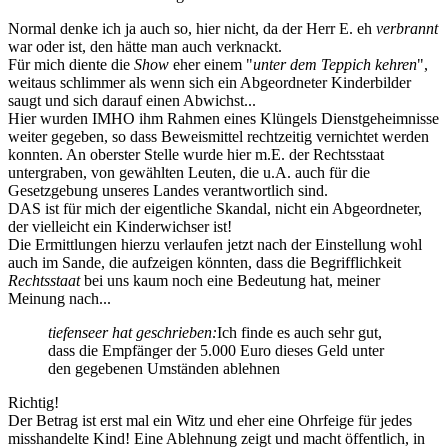
Normal denke ich ja auch so, hier nicht, da der Herr E. eh
verbrannt
war oder ist, den hätte man auch verknackt.
Für mich diente die
Show
eher einem "
unter dem Teppich kehren
",
weitaus schlimmer als wenn sich ein Abgeordneter Kinderbilder
saugt und sich darauf einen Abwichst...
Hier wurden IMHO ihm Rahmen eines Klüngels Dienstgeheimnisse
weiter gegeben, so dass Beweismittel rechtzeitig vernichtet werden
konnten. An oberster Stelle wurde hier m.E. der Rechtsstaat
untergraben, von gewählten Leuten, die u.A. auch für die
Gesetzgebung unseres Landes verantwortlich sind.
DAS ist für mich der eigentliche Skandal, nicht ein Abgeordneter,
der vielleicht ein Kinderwichser ist!
Die Ermittlungen hierzu verlaufen jetzt nach der Einstellung wohl
auch im Sande, die aufzeigen könnten, dass die Begrifflichkeit
Rechtsstaat
bei uns kaum noch eine Bedeutung hat, meiner
Meinung nach...
tiefenseer hat geschrieben:
Ich finde es auch sehr gut,
dass die Empfänger der 5.000 Euro dieses Geld unter
den gegebenen Umständen ablehnen
Richtig!
Der Betrag ist erst mal ein Witz und eher eine Ohrfeige für jedes
misshandelte Kind! Eine Ablehnung zeigt und macht öffentlich, in