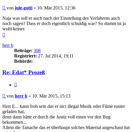
Beitrag
von
jule-gotti
»
10. Mär 2015, 12:36
Naja was soll er auch nach der Einstellung des Verfahrens auch
noch sagen? Dass er doch eigentlich schuldig war? So dumm ist ja
wohl keiner.
Nach
oben
herr b
Beiträge:
308
Registriert:
27. Jul 2014, 19:11
Behörde:
Re: Edat* Prozeß
Zitieren
Beitrag
von
herr b
»
10. Mär 2015, 15:13
Herr E... kann froh sein das er nict illegal Musik oder Filme runter
geladen hat,
denn dann hätte er durch die Justiz voll einen vor den Bug
bekommen...
Allein die Tatsache das er überhaupt solches Material angeschaut hat