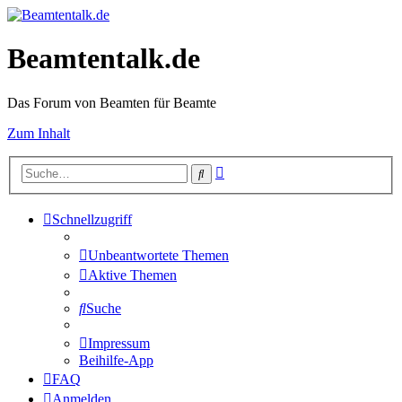
Beamtentalk.de
Das Forum von Beamten für Beamte
Zum Inhalt
Erweiterte
Suche
Suche
Schnellzugriff
Unbeantwortete Themen
Aktive Themen
Suche
Impressum
Beihilfe-App
FAQ
Anmelden