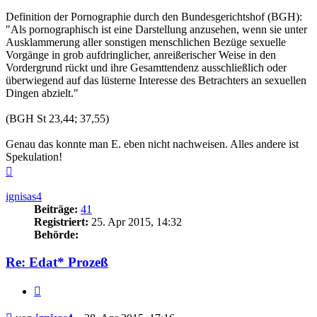
Definition der Pornographie durch den Bundesgerichtshof (BGH):
"Als pornographisch ist eine Darstellung anzusehen, wenn sie unter
Ausklammerung aller sonstigen menschlichen Bezüge sexuelle
Vorgänge in grob aufdringlicher, anreißerischer Weise in den
Vordergrund rückt und ihre Gesamttendenz ausschließlich oder
überwiegend auf das lüsterne Interesse des Betrachters an sexuellen
Dingen abzielt."
(BGH St 23,44; 37,55)
Genau das konnte man E. eben nicht nachweisen. Alles andere ist
Spekulation!
Nach
oben
ignisas4
Beiträge:
41
Registriert:
25. Apr 2015, 14:32
Behörde:
Re: Edat* Prozeß
Zitieren
Beitrag