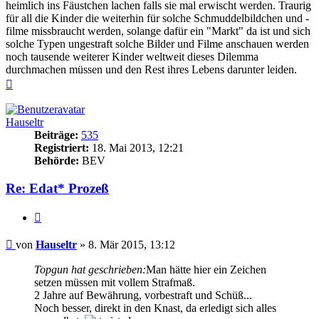
heimlich ins Fäustchen lachen falls sie mal erwischt werden. Traurig
für all die Kinder die weiterhin für solche Schmuddelbildchen und -
filme missbraucht werden, solange dafür ein "Markt" da ist und sich
solche Typen ungestraft solche Bilder und Filme anschauen werden
noch tausende weiterer Kinder weltweit dieses Dilemma
durchmachen müssen und den Rest ihres Lebens darunter leiden.
Nach
oben
Hauseltr
Beiträge:
535
Registriert:
18. Mai 2013, 12:21
Behörde:
BEV
Re: Edat* Prozeß
Zitieren
Beitrag
von
Hauseltr
»
8. Mär 2015, 13:12
Topgun hat geschrieben:
Man hätte hier ein Zeichen
setzen müssen mit vollem Strafmaß.
2 Jahre auf Bewährung, vorbestraft und Schüß...
Noch besser, direkt in den Knast, da erledigt sich alles