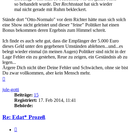
so behandelt wurde. Der
Rechtsstaat
hat sich wieder
mal nicht gerade mit Ruhm bekleckert.
Stände dort "Otto-Normalo" vor dem Richter hätte man sich solch
eine Show nicht geleistet und dieser "feine" Politiker hat einen
Bonus bekommen deren Ergebnis zum Himmel schreit.
Ich finde es auch sehr gut, dass die Empfänger der 5.000 Euro
dieses Geld unter den gegebenen Umständen ablehnen...und...es
belegt wieder einmal (in meinen Augen) Politiker sind nicht in der
Lage Fehler ein zu gestehen, Reue zu zeigen, ein Geständnis ab zu
legen...
Ärgere Dich nicht über Deine Fehler und Schwächen, ohne sie bist
Du zwar vollkommen, aber kein Mensch mehr.
Nach
oben
jule-gotti
Beiträge:
15
Registriert:
17. Feb 2014, 11:41
Behörde:
Re: Edat* Prozeß
Zitieren