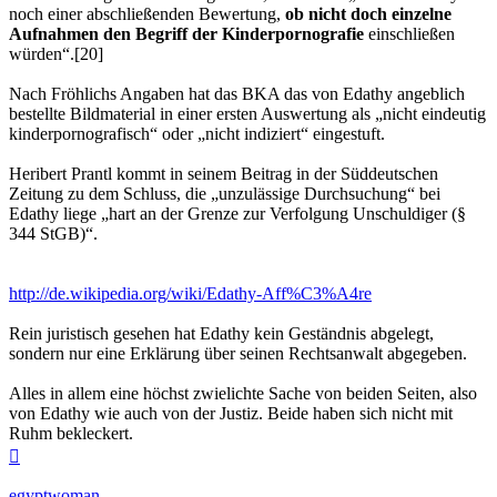
noch einer abschließenden Bewertung,
ob nicht doch einzelne
Aufnahmen den Begriff der Kinderpornografie
einschließen
würden“.[20]
Nach Fröhlichs Angaben hat das BKA das von Edathy angeblich
bestellte Bildmaterial in einer ersten Auswertung als „nicht eindeutig
kinderpornografisch“ oder „nicht indiziert“ eingestuft.
Heribert Prantl kommt in seinem Beitrag in der Süddeutschen
Zeitung zu dem Schluss, die „unzulässige Durchsuchung“ bei
Edathy liege „hart an der Grenze zur Verfolgung Unschuldiger (§
344 StGB)“.
http://de.wikipedia.org/wiki/Edathy-Aff%C3%A4re
Rein juristisch gesehen hat Edathy kein Geständnis abgelegt,
sondern nur eine Erklärung über seinen Rechtsanwalt abgegeben.
Alles in allem eine höchst zwielichte Sache von beiden Seiten, also
von Edathy wie auch von der Justiz. Beide haben sich nicht mit
Ruhm bekleckert.
Nach
oben
egyptwoman