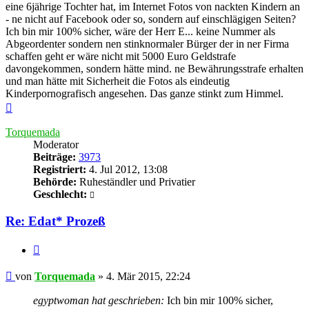
eine 6jährige Tochter hat, im Internet Fotos von nackten Kindern an
- ne nicht auf Facebook oder so, sondern auf einschlägigen Seiten?
Ich bin mir 100% sicher, wäre der Herr E... keine Nummer als
Abgeordenter sondern nen stinknormaler Bürger der in ner Firma
schaffen geht er wäre nicht mit 5000 Euro Geldstrafe
davongekommen, sondern hätte mind. ne Bewährungsstrafe erhalten
und man hätte mit Sicherheit die Fotos als eindeutig
Kinderpornografisch angesehen. Das ganze stinkt zum Himmel.
Nach
oben
Torquemada
Moderator
Beiträge:
3973
Registriert:
4. Jul 2012, 13:08
Behörde:
Ruheständler und Privatier
Geschlecht:
Re: Edat* Prozeß
Zitieren
Beitrag
von
Torquemada
»
4. Mär 2015, 22:24
egyptwoman hat geschrieben:
Ich bin mir 100% sicher,