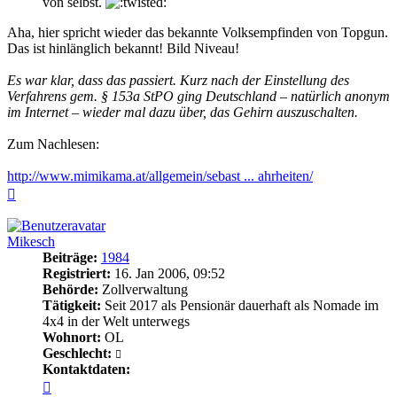
von selbst.
Aha, hier spricht wieder das bekannte Volksempfinden von Topgun.
Das ist hinlänglich bekannt! Bild Niveau!
Es war klar, dass das passiert. Kurz nach der Einstellung des
Verfahrens gem. § 153a StPO ging Deutschland – natürlich anonym
im Internet – wieder mal dazu über, das Gehirn auszuschalten.
Zum Nachlesen:
http://www.mimikama.at/allgemein/sebast ... ahrheiten/
Nach
oben
Mikesch
Beiträge:
1984
Registriert:
16. Jan 2006, 09:52
Behörde:
Zollverwaltung
Tätigkeit:
Seit 2017 als Pensionär dauerhaft als Nomade im
4x4 in der Welt unterwegs
Wohnort:
OL
Geschlecht:
Kontaktdaten:
Kontaktdaten