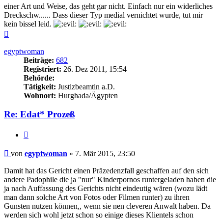
einer Art und Weise, das geht gar nicht. Einfach nur ein widerliches
Dreckschw...... Dass dieser Typ medial vernichtet wurde, tut mir
kein bissel leid.
Nach
oben
egyptwoman
Beiträge:
682
Registriert:
26. Dez 2011, 15:54
Behörde:
Tätigkeit:
Justizbeamtin a.D.
Wohnort:
Hurghada/Ägypten
Re: Edat* Prozeß
Zitieren
Beitrag
von
egyptwoman
»
7. Mär 2015, 23:50
Damit hat das Gericht einen Präzedenzfall geschaffen auf den sich
andere Padophile die ja "nur" Kinderpornos runtergeladen haben die
ja nach Auffassung des Gerichts nicht eindeutig wären (wozu lädt
man dann solche Art von Fotos oder Filmen runter) zu ihren
Gunsten nutzen können,, wenn sie nen cleveren Anwalt haben. Da
werden sich wohl jetzt schon so einige dieses Klientels schon