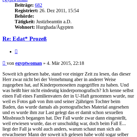
Beiträge:
682
Registriert:
26. Dez 2011, 15:54
Behörde:
Tätigkeit:
Justizbeamtin a.D.
Wohnort:
Hurghada/Ägypten
Re: Edat* Prozeß
Zitieren
Beitrag
von
egyptwoman
»
4. Mär 2015, 22:18
Soweit ich gelesen habe, stand vor einiger Zeit zu lesen, das dieser
Herr zwar nicht bei der Vernehmung aber in anderer Weise
zugegeben hat, auf Kinderpornoseiten zugegriffen zu haben. Und
was heißt hier nicht eindeutig kinderpornografisch? Ich kenne selbst
einen Fall eines Familienvaters der in U-Haft genommen wurde, nur
weil es Fotos gab von ihm und seiner 2jährigen Tochter beim
Baden, das wurde damals als pornografisches Material angesehen
und es wurde ihm zur Last gelegt das er damit schon sexuellen
Missbrauch begangen hat. Der Fall wurde zwar dann eingestellt,
weil erwiesen wurde, das er unschuldig war, doch beim Fall E...
liegt der Fall ja wohl auch anders, warum schaut man sich als
erwachsener Mann der soweit ich gelesen habe wohl sogar selber