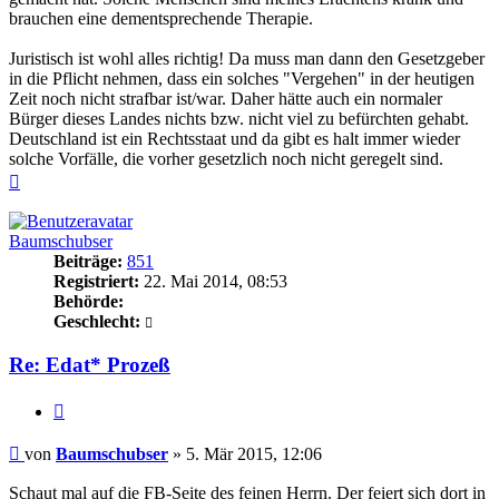
brauchen eine dementsprechende Therapie.
Juristisch ist wohl alles richtig! Da muss man dann den Gesetzgeber
in die Pflicht nehmen, dass ein solches "Vergehen" in der heutigen
Zeit noch nicht strafbar ist/war. Daher hätte auch ein normaler
Bürger dieses Landes nichts bzw. nicht viel zu befürchten gehabt.
Deutschland ist ein Rechtsstaat und da gibt es halt immer wieder
solche Vorfälle, die vorher gesetzlich noch nicht geregelt sind.
Nach
oben
Baumschubser
Beiträge:
851
Registriert:
22. Mai 2014, 08:53
Behörde:
Geschlecht:
Re: Edat* Prozeß
Zitieren
Beitrag
von
Baumschubser
»
5. Mär 2015, 12:06
Schaut mal auf die FB-Seite des feinen Herrn. Der feiert sich dort in