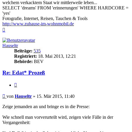
welchem verkacktem Staat wir mittlerweile leben...
SELECT 'dreams' FROM 'erinnerungen' WHERE HARDCORE =
'yes'
Fotografie, Internet, Reisen, Tauchen & Tools
http://www.zuhause-im-wohnmobil.de
Nach
oben
Hauseltr
Beiträge:
535
Registriert:
18. Mai 2013, 12:21
Behörde:
BEV
Re: Edat* Prozeß
Zitieren
Beitrag
von
Hauseltr
»
15. Mär 2015, 11:40
Zeige jemanden an und bringe es in die Presse:
Wie schnell man vorverurteilt wird, zeigen viele Fälle in der
Vergangenheit: