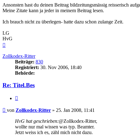
Ansonsten hast du deinen Beitrag bildzeitungsmässig reisserisch aufg
Meine Zitate kann ja jeder in meinem Beitrag lesen.
Ich brauch nicht zu überlegen- hatte dazu schon zulange Zeit.
LG
HvG
Nach
oben
Zollkodex-Ritter
Beiträge:
830
Registriert:
30. Nov 2006, 18:40
Behörde:
Re: Titel.Bes
Zitieren
Beitrag
von
Zollkodex-Ritter
»
25. Jan 2008, 11:41
HvG hat geschrieben:
@Zollkodex-Ritter,
wollte nur mal wissen was typ. Beamter.
Jetzt weiss ich es, zähl mich nicht dazu.