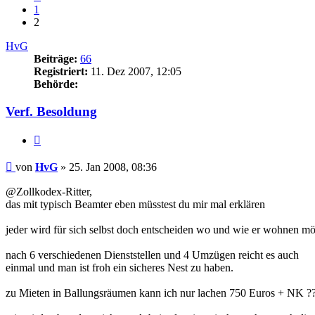
1
2
HvG
Beiträge:
66
Registriert:
11. Dez 2007, 12:05
Behörde:
Verf. Besoldung
Zitieren
Beitrag
von
HvG
»
25. Jan 2008, 08:36
@Zollkodex-Ritter,
das mit typisch Beamter eben müsstest du mir mal erklären
jeder wird für sich selbst doch entscheiden wo und wie er wohnen mö
nach 6 verschiedenen Dienststellen und 4 Umzügen reicht es auch
einmal und man ist froh ein sicheres Nest zu haben.
zu Mieten in Ballungsräumen kann ich nur lachen 750 Euros + NK ?