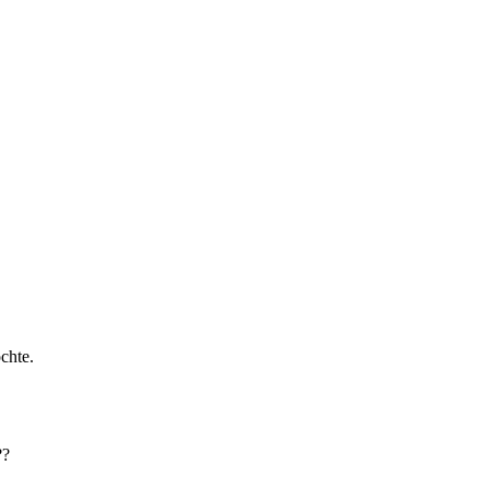
chte.
??