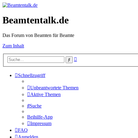
Beamtentalk.de
Das Forum von Beamten für Beamte
Zum Inhalt
Erweiterte
Suche
Suche
Schnellzugriff
Unbeantwortete Themen
Aktive Themen
Suche
Beihilfe-App
Impressum
FAQ
Anmelden