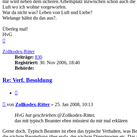
mir wird neben dem sicheren Arbeitsplatz inzwischen schon auch die 
Luft wo ich wohne vorgeworfen.
War da nicht was? Leben von Luft und Liebe?
Wielange hältst du das aus?.
Überleg mal!
HvG
Nach
oben
Zollkodex-Ritter
Beiträge:
830
Registriert:
30. Nov 2006, 18:40
Behörde:
Re: Verf. Besoldung
Zitieren
Beitrag
von
Zollkodex-Ritter
»
25. Jan 2008, 10:13
HvG hat geschrieben:
@Zollkodex-Ritter,
das mit typisch Beamter eben müsstest du mir mal erklären
Gerne doch. Typisch Beamter ist eben das typische Verhalten, was Be
die nächste Beurteilung über evda, der nächste Dienstposten etc. Das 