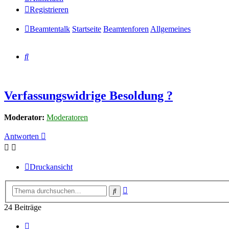
Registrieren
Beamtentalk
Startseite
Beamtenforen
Allgemeines
Suche
Verfassungswidrige Besoldung ?
Moderator:
Moderatoren
Antworten
Druckansicht
Erweiterte
Suche
Suche
24 Beiträge
Vorherige