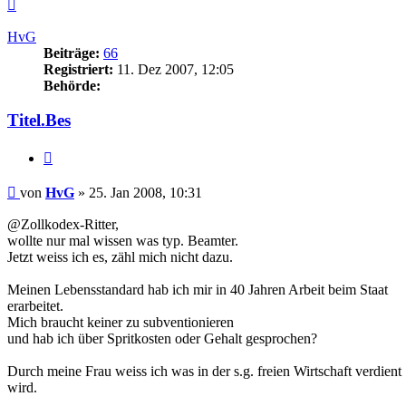
Nach
oben
HvG
Beiträge:
66
Registriert:
11. Dez 2007, 12:05
Behörde:
Titel.Bes
Zitieren
Beitrag
von
HvG
»
25. Jan 2008, 10:31
@Zollkodex-Ritter,
wollte nur mal wissen was typ. Beamter.
Jetzt weiss ich es, zähl mich nicht dazu.
Meinen Lebensstandard hab ich mir in 40 Jahren Arbeit beim Staat
erarbeitet.
Mich braucht keiner zu subventionieren
und hab ich über Spritkosten oder Gehalt gesprochen?
Durch meine Frau weiss ich was in der s.g. freien Wirtschaft verdient
wird.