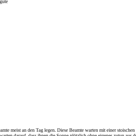
gute
amte meist an den Tag legen. Diese Beamte warten mit einer stoischen R
warten darauf, dass ihnen die Sonne plötzlich ohne eigenes zutun aus de