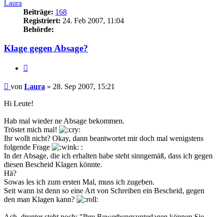
Laura
Beiträge:
168
Registriert:
24. Feb 2007, 11:04
Behörde:
Klage gegen Absage?
Zitieren
Beitrag
von
Laura
»
28. Sep 2007, 15:21
Hi Leute!
Hab mal wieder ne Absage bekommen.
Tröstet mich mal!
Ihr wollt nicht? Okay, dann beantwortet mir doch mal wenigstens
folgende Frage
:
In der Absage, die ich erhalten habe steht sinngemäß, dass ich gegen
diesen Bescheid Klagen könnte.
Hä?
Sowas les ich zum ersten Mal, muss ich zugeben.
Seit wann ist denn so eine Art von Schreiben ein Bescheid, gegen
den man Klagen kann?
Ach, drunter steht noch: "Ihre Bewerbungsunterlagen können Sie