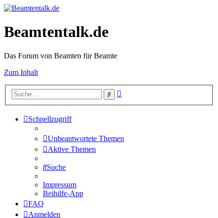
Beamtentalk.de
Das Forum von Beamten für Beamte
Zum Inhalt
Erweiterte
Suche
Suche
Schnellzugriff
Unbeantwortete Themen
Aktive Themen
Suche
Impressum
Beihilfe-App
FAQ
Anmelden