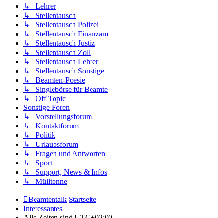
↳ Lehrer
↳ Stellentausch
↳ Stellentausch Polizei
↳ Stellentausch Finanzamt
↳ Stellentausch Justiz
↳ Stellentausch Zoll
↳ Stellentausch Lehrer
↳ Stellentausch Sonstige
↳ Beamten-Poesie
↳ Singlebörse für Beamte
↳ Off Topic
Sonstige Foren
↳ Vorstellungsforum
↳ Kontaktforum
↳ Politik
↳ Urlaubsforum
↳ Fragen und Antworten
↳ Sport
↳ Support, News & Infos
↳ Mülltonne
Beamtentalk
Startseite
Interessantes
Alle Zeiten sind
UTC+02:00