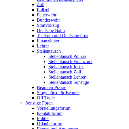
Zoll
Polizei
Feuerwehr
Bundeswehr
Strafvollzug
Deutsche Bahn
Telekom und Deutsche Post
Finanzämter
Lehrer
Stellentausch
Stellentausch Polizei
Stellentausch Finanzamt
Stellentausch Justiz
Stellentausch Zoll
Stellentausch Lehrer
Stellentausch Sonstige
Beamten-Poesie
Singlebörse für Beamte
Off Topic
Sonstige Foren
Vorstellungsforum
Kontaktforum
Politik
Urlaubsforum
Fragen und Antworten