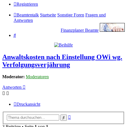
Registrieren
Beamtentalk
Startseite
Sonstige Foren
Fragen und
Antworten
Finanzplaner Beamte
Suche
Anwaltskosten nach Einstellung OWi wg.
Verfolgungsverjährung
Moderator:
Moderatoren
Antworten
Druckansicht
Erweiterte
Suche
Suche
3 Beiträge • Seite
1
von
1