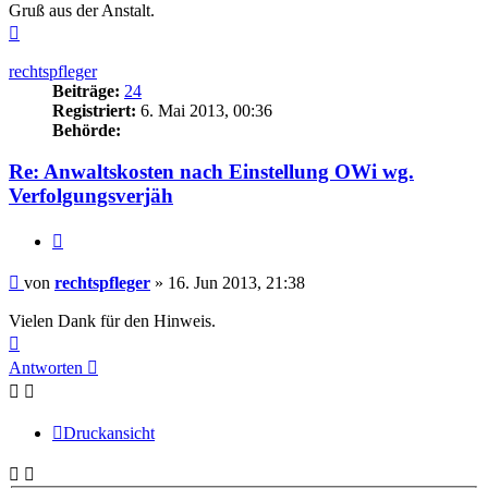
Gruß aus der Anstalt.
Nach
oben
rechtspfleger
Beiträge:
24
Registriert:
6. Mai 2013, 00:36
Behörde:
Re: Anwaltskosten nach Einstellung OWi wg.
Verfolgungsverjäh
Zitieren
Beitrag
von
rechtspfleger
»
16. Jun 2013, 21:38
Vielen Dank für den Hinweis.
Nach
oben
Antworten
Druckansicht