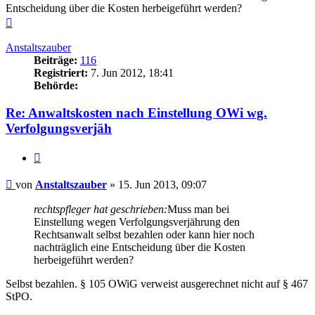
Entscheidung über die Kosten herbeigeführt werden?
Nach
oben
Anstaltszauber
Beiträge:
116
Registriert:
7. Jun 2012, 18:41
Behörde:
Re: Anwaltskosten nach Einstellung OWi wg.
Verfolgungsverjäh
Zitieren
Beitrag
von
Anstaltszauber
»
15. Jun 2013, 09:07
rechtspfleger hat geschrieben:
Muss man bei
Einstellung wegen Verfolgungsverjährung den
Rechtsanwalt selbst bezahlen oder kann hier noch
nachträglich eine Entscheidung über die Kosten
herbeigeführt werden?
Selbst bezahlen. § 105 OWiG verweist ausgerechnet nicht auf § 467
StPO.