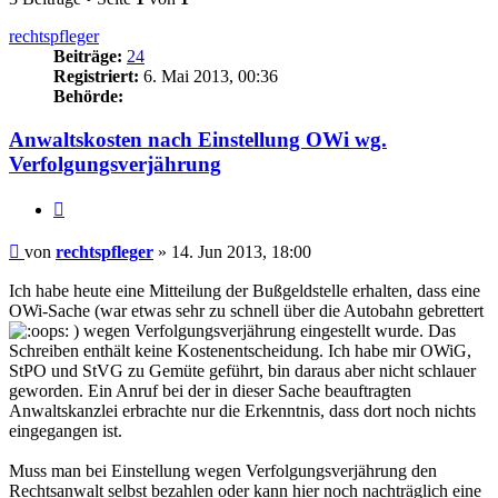
rechtspfleger
Beiträge:
24
Registriert:
6. Mai 2013, 00:36
Behörde:
Anwaltskosten nach Einstellung OWi wg.
Verfolgungsverjährung
Zitieren
Beitrag
von
rechtspfleger
»
14. Jun 2013, 18:00
Ich habe heute eine Mitteilung der Bußgeldstelle erhalten, dass eine
OWi-Sache (war etwas sehr zu schnell über die Autobahn gebrettert
) wegen Verfolgungsverjährung eingestellt wurde. Das
Schreiben enthält keine Kostenentscheidung. Ich habe mir OWiG,
StPO und StVG zu Gemüte geführt, bin daraus aber nicht schlauer
geworden. Ein Anruf bei der in dieser Sache beauftragten
Anwaltskanzlei erbrachte nur die Erkenntnis, dass dort noch nichts
eingegangen ist.
Muss man bei Einstellung wegen Verfolgungsverjährung den
Rechtsanwalt selbst bezahlen oder kann hier noch nachträglich eine