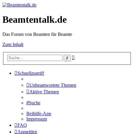
Beamtentalk.de
Das Forum von Beamten für Beamte
Zum Inhalt
Erweiterte
Suche
Suche
Schnellzugriff
Unbeantwortete Themen
Aktive Themen
Suche
Beihilfe-App
Impressum
FAQ
Anmelden