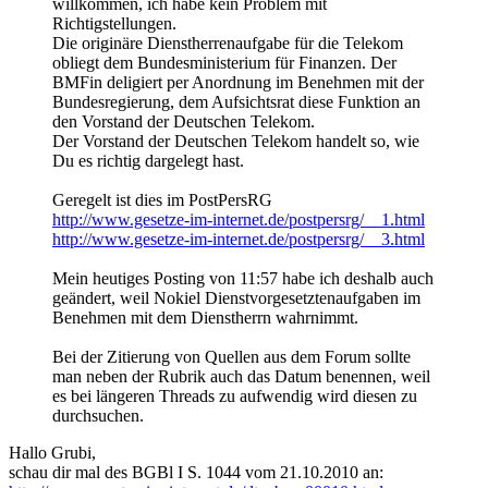
willkommen, ich habe kein Problem mit
Richtigstellungen.
Die originäre Dienstherrenaufgabe für die Telekom
obliegt dem Bundesministerium für Finanzen. Der
BMFin deligiert per Anordnung im Benehmen mit der
Bundesregierung, dem Aufsichtsrat diese Funktion an
den Vorstand der Deutschen Telekom.
Der Vorstand der Deutschen Telekom handelt so, wie
Du es richtig dargelegt hast.
Geregelt ist dies im PostPersRG
http://www.gesetze-im-internet.de/postpersrg/__1.html
http://www.gesetze-im-internet.de/postpersrg/__3.html
Mein heutiges Posting von 11:57 habe ich deshalb auch
geändert, weil Nokiel Dienstvorgesetztenaufgaben im
Benehmen mit dem Dienstherrn wahrnimmt.
Bei der Zitierung von Quellen aus dem Forum sollte
man neben der Rubrik auch das Datum benennen, weil
es bei längeren Threads zu aufwendig wird diesen zu
durchsuchen.
Hallo Grubi,
schau dir mal des BGBl I S. 1044 vom 21.10.2010 an: