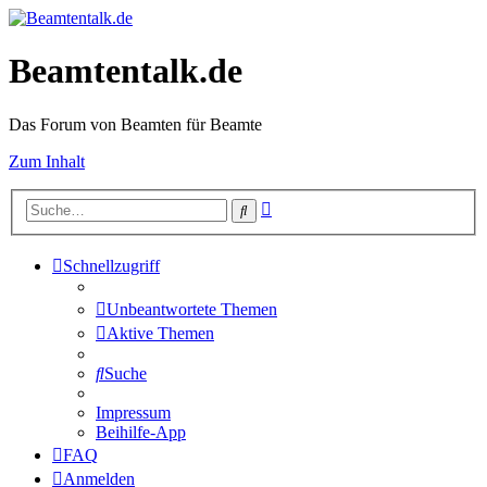
Beamtentalk.de
Das Forum von Beamten für Beamte
Zum Inhalt
Erweiterte
Suche
Suche
Schnellzugriff
Unbeantwortete Themen
Aktive Themen
Suche
Impressum
Beihilfe-App
FAQ
Anmelden