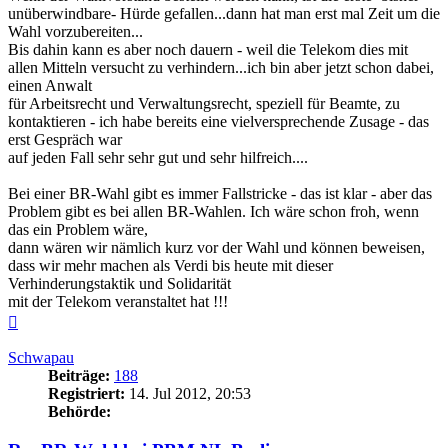
unüberwindbare- Hürde gefallen...dann hat man erst mal Zeit um die
Wahl vorzubereiten...
Bis dahin kann es aber noch dauern - weil die Telekom dies mit
allen Mitteln versucht zu verhindern...ich bin aber jetzt schon dabei,
einen Anwalt
für Arbeitsrecht und Verwaltungsrecht, speziell für Beamte, zu
kontaktieren - ich habe bereits eine vielversprechende Zusage - das
erst Gespräch war
auf jeden Fall sehr sehr gut und sehr hilfreich....
Bei einer BR-Wahl gibt es immer Fallstricke - das ist klar - aber das
Problem gibt es bei allen BR-Wahlen. Ich wäre schon froh, wenn
das ein Problem wäre,
dann wären wir nämlich kurz vor der Wahl und können beweisen,
dass wir mehr machen als Verdi bis heute mit dieser
Verhinderungstaktik und Solidarität
mit der Telekom veranstaltet hat !!!
Nach
oben
Schwapau
Beiträge:
188
Registriert:
14. Jul 2012, 20:53
Behörde: