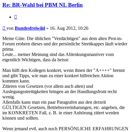
Re: BR-Wahl bei PBM NL Berlin
Zitieren
Beitrag
von
Bundesfreiwild
»
16. Aug 2012, 10:26
Meine Güte. Die üblichen "Verdächtigen" aus dem alten Prot-in-
Forum erobern dieses und der persönliche Streitkappes läuft wieder
prima.
Leute... meiner Meinung sind das Ablenkungsmanöver vom
eigentlich Wichtigen, dass da heisst:
Man hilft den Kollegen konkret, wenn ihnen der "A++++" brennt
und gibt Tipps, wie man zu einer konkret hilfreichen Aktion
kommen kann.
Zitieren von Gesetzen (vor allem auch alten) und
Auslegungsstreitigkeiten bringen an der Handlungsfront recht
wenig.
Allenfalls kann man ein paar Paragrafen aus den derzeit
GÜLTIGEN Gesetzen, Betriebsvereinbarungen, etc. angeben, die
im KONKRETEN Fall, z. B. in einer Anhörung zitiert werden
können und sollten.
Wenn jemand evtl. auch noch PERSÖNLICHE ERFAHRUNGEN