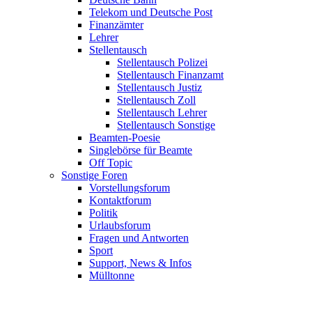
Telekom und Deutsche Post
Finanzämter
Lehrer
Stellentausch
Stellentausch Polizei
Stellentausch Finanzamt
Stellentausch Justiz
Stellentausch Zoll
Stellentausch Lehrer
Stellentausch Sonstige
Beamten-Poesie
Singlebörse für Beamte
Off Topic
Sonstige Foren
Vorstellungsforum
Kontaktforum
Politik
Urlaubsforum
Fragen und Antworten
Sport
Support, News & Infos
Mülltonne