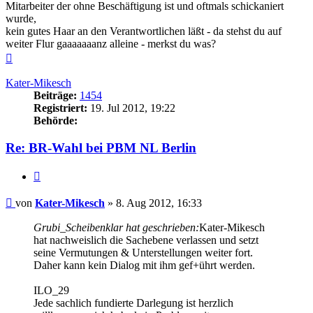
Mitarbeiter der ohne Beschäftigung ist und oftmals schickaniert
wurde,
kein gutes Haar an den Verantwortlichen läßt - da stehst du auf
weiter Flur gaaaaaaanz alleine - merkst du was?
Nach
oben
Kater-Mikesch
Beiträge:
1454
Registriert:
19. Jul 2012, 19:22
Behörde:
Re: BR-Wahl bei PBM NL Berlin
Zitieren
Beitrag
von
Kater-Mikesch
»
8. Aug 2012, 16:33
Grubi_Scheibenklar hat geschrieben:
Kater-Mikesch
hat nachweislich die Sachebene verlassen und setzt
seine Vermutungen & Unterstellungen weiter fort.
Daher kann kein Dialog mit ihm gef+ührt werden.
ILO_29
Jede sachlich fundierte Darlegung ist herzlich