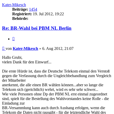
Kater-Mikesch
Beiträge:
1454
Registriert:
19. Jul 2012, 19:22
Behörde:
Re: BR-Wahl bei PBM NL Berlin
Zitieren
Beitrag
von
Kater-Mikesch
»
6. Aug 2012, 21:07
Hallo Grubi,
vielen Dank für den Einwurf...
Die erste Hürde ist, dass die Deutsche Telekom einmal den Verstoß
gegen die Verfassung durch die Ungleichbehandlung zum Vergleich
der Mitarbeiter
anerkennt, die alle einen BR wählen können...aber so lange die
Telekom sich (gerichtlich) wehrt, wird es sehr sehr schwer...
Wie viele Personen ohne Dp der PBM NL erst einmal zugeordnet
sind, spielt für die Bestellung des Wahlvorstandes keine Rolle - die
Einladung zur
BR-Versammlung kann auch durch Aushang erfolgen, wenn die
Telekom die Daten nicht rausgibt - für die letztendliche Wahl des