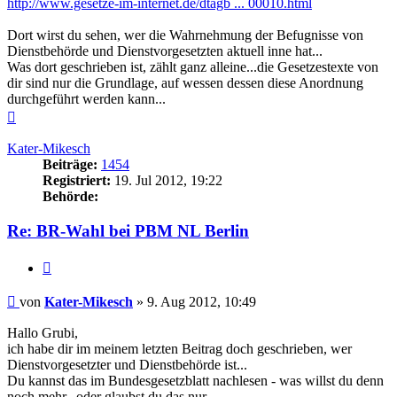
http://www.gesetze-im-internet.de/dtagb ... 00010.html
Dort wirst du sehen, wer die Wahrnehmung der Befugnisse von
Dienstbehörde und Dienstvorgesetzten aktuell inne hat...
Was dort geschrieben ist, zählt ganz alleine...die Gesetzestexte von
dir sind nur die Grundlage, auf wessen dessen diese Anordnung
durchgeführt werden kann...
Nach
oben
Kater-Mikesch
Beiträge:
1454
Registriert:
19. Jul 2012, 19:22
Behörde:
Re: BR-Wahl bei PBM NL Berlin
Zitieren
Beitrag
von
Kater-Mikesch
»
9. Aug 2012, 10:49
Hallo Grubi,
ich habe dir im meinem letzten Beitrag doch geschrieben, wer
Dienstvorgesetzter und Dienstbehörde ist...
Du kannst das im Bundesgesetzblatt nachlesen - was willst du denn
noch mehr...oder glaubst du das nur,