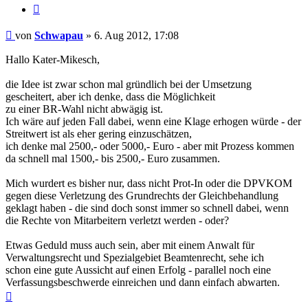
Zitieren
Beitrag
von
Schwapau
»
6. Aug 2012, 17:08
Hallo Kater-Mikesch,
die Idee ist zwar schon mal gründlich bei der Umsetzung
gescheitert, aber ich denke, dass die Möglichkeit
zu einer BR-Wahl nicht abwägig ist.
Ich wäre auf jeden Fall dabei, wenn eine Klage erhogen würde - der
Streitwert ist als eher gering einzuschätzen,
ich denke mal 2500,- oder 5000,- Euro - aber mit Prozess kommen
da schnell mal 1500,- bis 2500,- Euro zusammen.
Mich wurdert es bisher nur, dass nicht Prot-In oder die DPVKOM
gegen diese Verletzung des Grundrechts der Gleichbehandlung
geklagt haben - die sind doch sonst immer so schnell dabei, wenn
die Rechte von Mitarbeitern verletzt werden - oder?
Etwas Geduld muss auch sein, aber mit einem Anwalt für
Verwaltungsrecht und Spezialgebiet Beamtenrecht, sehe ich
schon eine gute Aussicht auf einen Erfolg - parallel noch eine
Verfassungsbeschwerde einreichen und dann einfach abwarten.
Nach
oben