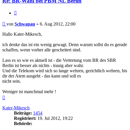
Re: BR-Wahl bei PBM NL Berlin
Zitieren
Beitrag
von
Schwapau
»
6. Aug 2012, 22:00
Hallo Kater-Mikesch,
ich denke das ist ein wenig gewagt. Denn warum sollst du es gerade
schaffen, wenn vorher alle gescheitert sind.
Lass es so wie es aktuell ist - die Vertretung vom BR des SBR
Berlin ist besser als nichts - trauig aber wahr.
Und die Telekom wird sich so lange wehren, gerichtlich wehren, bis
dir der Atem ausgeht - das kann und soll es
nicht sein.
Weniger ist manchmal mehr !
Nach
oben
Kater-Mikesch
Beiträge:
1454
Registriert:
19. Jul 2012, 19:22
Behörde: