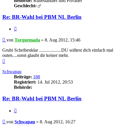
Behörde:
Ruheständler und Privatier
Geschlecht:
Re: BR-Wahl bei PBM NL Berlin
Zitieren
Beitrag
von
Torquemada
»
8. Aug 2012, 15:46
Grubi Scheibenklar ...................DU solltest dich einfach mal
outen....sonst glaubt dir keiner mehr.
Nach
oben
Schwapau
Beiträge:
188
Registriert:
14. Jul 2012, 20:53
Behörde:
Re: BR-Wahl bei PBM NL Berlin
Zitieren
Beitrag
von
Schwapau
»
8. Aug 2012, 16:27