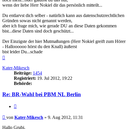
wenn der liebe Herr Nokiel dir das persönlich mitteilt...
Du entlarvst dich selber - natürlich kann aus datenschutzrechtlichen
Gründen sowas nicht genannt werden,
aber ich frage mich, wie gerade DU an diese Daten gekommen
bist...diese Daten sind doch geschützt...
Der Einzigste der hier Mutmaßungen (Herr Nokiel greift zum Hörer
- Halloooooo hörst du den Knall) äußerst
bist leider Du...schade
Nach
oben
Kater-Mikesch
Beiträge:
1454
Registriert:
19. Jul 2012, 19:22
Behörde:
Re: BR-Wahl bei PBM NL Berlin
Zitieren
Beitrag
von
Kater-Mikesch
»
9. Aug 2012, 11:31
Hallo Grubi,