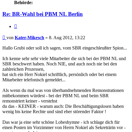
Behörde:
Re: BR-Wahl bei PBM NL Berlin
Zitieren
Beitrag
von
Kater-Mikesch
»
8. Aug 2012, 13:22
Hallo Grubi oder soll ich sagen, vom SBR eingeschleußter Spion...
Ich kenne sehr sehr viele Mitarbeiter die sich bei der PBM NL und
SBR beschwert haben. Noch NIE, und auch noch nie bei den
zahlreichen Prozessen,
hat sich ein Herr Nokiel schriftlich, persönlich oder bei einem
Mitarbeiter telefonisch gemeldet...
Als wenn du mal was von überhandnehmenden Remonstrationen
mitbekommen würdest - bei der PBM NL und beim SBR
remonstriert keiner - verstehst
du das - KEINER - warum auch: Die Beschäftigungslosen haben
wenig bis keine Rechte und sind eher störender Faktor !
Das war ja eine sehr schöne Lobeshymne - ich schlage dich für
einen Posten im Vorzimmer von Herrn Nokiel als Sekreträrin vor -