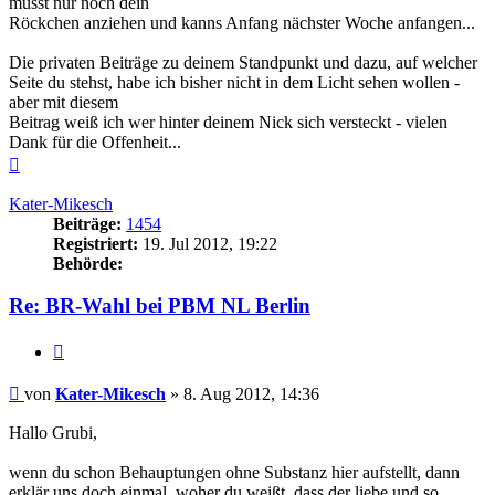
musst nur noch dein
Röckchen anziehen und kanns Anfang nächster Woche anfangen...
Die privaten Beiträge zu deinem Standpunkt und dazu, auf welcher
Seite du stehst, habe ich bisher nicht in dem Licht sehen wollen -
aber mit diesem
Beitrag weiß ich wer hinter deinem Nick sich versteckt - vielen
Dank für die Offenheit...
Nach
oben
Kater-Mikesch
Beiträge:
1454
Registriert:
19. Jul 2012, 19:22
Behörde:
Re: BR-Wahl bei PBM NL Berlin
Zitieren
Beitrag
von
Kater-Mikesch
»
8. Aug 2012, 14:36
Hallo Grubi,
wenn du schon Behauptungen ohne Substanz hier aufstellt, dann
erklär uns doch einmal, woher du weißt, dass der liebe und so