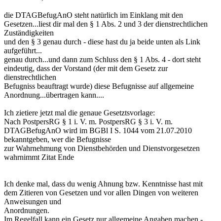
die DTAGBefugAnO steht natürlich im Einklang mit den
Gesetzen...liest dir mal den § 1 Abs. 2 und 3 der dienstrechtlichen
Zuständigkeiten
und den § 3 genau durch - diese hast du ja beide unten als Link
aufgeführt...
genau durch...und dann zum Schluss den § 1 Abs. 4 - dort steht
eindeutig, dass der Vorstand (der mit dem Gesetz zur
dienstrechtlichen
Befugniss beauftragt wurde) diese Befugnisse auf allgemeine
Anordnung...übertragen kann....
Ich zietiere jetzt mal die genaue Gesetztsvorlage:
Nach PostpersRG § 1 i. V. m. PostpersRG § 3 i. V. m.
DTAGBefugAnO wird im BGBl I S. 1044 vom 21.07.2010
bekanntgeben, wer die Befugnisse
zur Wahrnehmung von Dienstbehörden und Dienstvorgesetzen
wahrnimmt Zitat Ende
Ich denke mal, dass du wenig Ahnung bzw. Kenntnisse hast mit
dem Zitieren von Gesetzen und vor allen Dingen von weiteren
Anweisungen und
Anordnungen.
Im Regelfall kann ein Gesetz nur allgemeine Angaben machen -