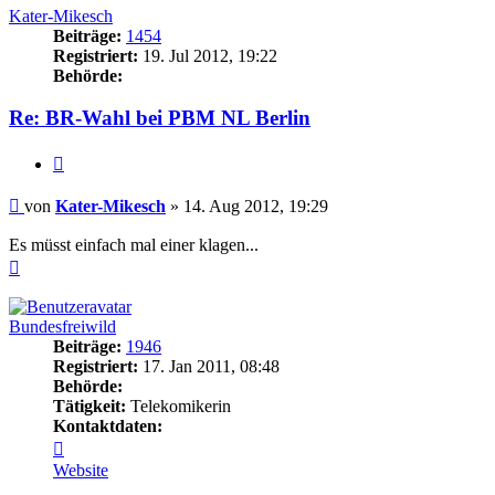
Kater-Mikesch
Beiträge:
1454
Registriert:
19. Jul 2012, 19:22
Behörde:
Re: BR-Wahl bei PBM NL Berlin
Zitieren
Beitrag
von
Kater-Mikesch
»
14. Aug 2012, 19:29
Es müsst einfach mal einer klagen...
Nach
oben
Bundesfreiwild
Beiträge:
1946
Registriert:
17. Jan 2011, 08:48
Behörde:
Tätigkeit:
Telekomikerin
Kontaktdaten:
Kontaktdaten
von
Website
Bundesfreiwild