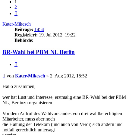
1
2
Nächste
Kater-Mikesch
Beiträge:
1454
Registriert:
19. Jul 2012, 19:22
Behörde:
BR-Wahl bei PBM NL Berlin
Zitieren
Beitrag
von
Kater-Mikesch
»
2. Aug 2012, 15:52
Hallo zusammen,
wer hat Lust und Interesse, erstmalig eine BR-Wahl bei der PBM
NL, Berlinzu organisieren...
Vor dem Aufruf des Wahlvorstandes von drei wahlberechtigten
Mitarbeiter, muss aber noch
die Haltung der Telekom (und auch von Verdi) sich ändern und
notfall gerechtlich untersagt