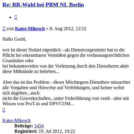
Re: BR-Wahl bei PBM NL Berlin
Zitieren
Beitrag
von
Kater-Mikesch
»
8. Aug 2012, 12:52
Hallo Grubi,
wer ist dieser Nokiel eigentlich - als Dienstvorgesetzter hat es die
Pflicht bei erkennbaren Verstößen gegen die verfassungsrechtlichen
Grundsätze oder
bei bekanntwerden von der Verletzung durch den Dienstherrn aktiv
diese Mißstände zu beheben...
Aber das ist das Problem - dieser Möchtegern-Dienstherr missachtet
alle Vorgaben und Hinweise auf Verfehlungen, und keiner wehrt
sich dageben...auch
nicht die Gewerkschaften...unter Federführung von verdi - aber mit
Wissen von ProT-in und DPVCOM...
Nach
oben
Kater-Mikesch
Beiträge:
1454
Registriert:
19. Jul 2012, 19:22