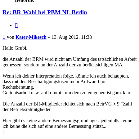
Behörde:
Re: BR-Wahl bei PBM NL Berlin
Zitieren
Beitrag
von
Kater-Mikesch
»
13. Aug 2012, 11:38
Hallo Grubi,
die Anzahl der BRM wird nicht am Umfang des tatsächlichen Arbeit
gemessen, sondern an der Anzahl der zu berücksichtigen MA.
Wenn ich deiner Interpretation folge, könnte ich auch behaupten,
dass mit den Beschäftigungslosen mehr Aufwand für
Rechtsberatung,
Gerichtsarbeit usw. aufkommt...um dem zu entgehen ist ganz klar:
Die Anzahl der BR-Mitglieder richtet sich nach BetrVG § 9 "Zahl
der Betriebsratmitglieder"
Hier gibt es keine andere Bemessungsgrundlage - jedenfalls kenne
ich keine die sich auf eine andere Bemessung stützt...
Nach
oben