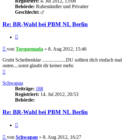
Registriert:
4. Jul 2012, 13:08
Behörde:
Ruheständler und Privatier
Geschlecht:
Re: BR-Wahl bei PBM NL Berlin
Zitieren
Beitrag
von
Torquemada
»
8. Aug 2012, 15:46
Grubi Scheibenklar ...................DU solltest dich einfach mal
outen....sonst glaubt dir keiner mehr.
Nach
oben
Schwapau
Beiträge:
188
Registriert:
14. Jul 2012, 20:53
Behörde:
Re: BR-Wahl bei PBM NL Berlin
Zitieren
Beitrag
von
Schwapau
»
8. Aug 2012, 16:27