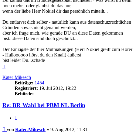
Du kannst das im Bundesgesetzblatt nachlesen - was willst du denn
noch mehr...oder glaubst du das nur,
wenn der liebe Herr Nokiel dir das persönlich mitteilt...
Du entlarvst dich selber - natürlich kann aus datenschutzrechtlichen
Gründen sowas nicht genannt werden,
aber ich frage mich, wie gerade DU an diese Daten gekommen
bist...diese Daten sind doch geschützt...
Der Einzigste der hier Mutmaßungen (Herr Nokiel greift zum Hörer
- Halloooooo hörst du den Knall) äußerst
bist leider Du...schade
Nach
oben
Kater-Mikesch
Beiträge:
1454
Registriert:
19. Jul 2012, 19:22
Behörde:
Re: BR-Wahl bei PBM NL Berlin
Zitieren
Beitrag
von
Kater-Mikesch
»
9. Aug 2012, 11:31