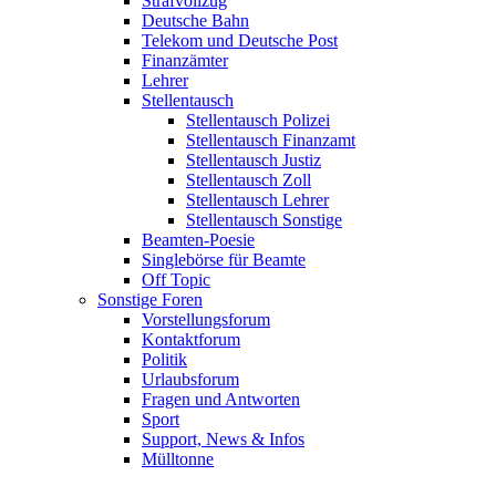
Strafvollzug
Deutsche Bahn
Telekom und Deutsche Post
Finanzämter
Lehrer
Stellentausch
Stellentausch Polizei
Stellentausch Finanzamt
Stellentausch Justiz
Stellentausch Zoll
Stellentausch Lehrer
Stellentausch Sonstige
Beamten-Poesie
Singlebörse für Beamte
Off Topic
Sonstige Foren
Vorstellungsforum
Kontaktforum
Politik
Urlaubsforum
Fragen und Antworten
Sport
Support, News & Infos
Mülltonne