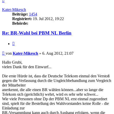
oben
Kater-Mikesch
Beiträge:
1454
Registriert:
19. Jul 2012, 19:22
Behörde:
Re: BR-Wahl bei PBM NL Berlin
Zitieren
Beitrag
von
Kater-Mikesch
»
6. Aug 2012, 21:07
Hallo Grubi,
vielen Dank für den Einwurf...
Die erste Hürde ist, dass die Deutsche Telekom einmal den Verstoß
gegen die Verfassung durch die Ungleichbehandlung zum Vergleich
der Mitarbeiter
anerkennt, die alle einen BR wählen können...aber so lange die
Telekom sich (gerichtlich) wehrt, wird es sehr sehr schwer...
Wie viele Personen ohne Dp der PBM NL erst einmal zugeordnet
sind, spielt für die Bestellung des Wahlvorstandes keine Rolle - die
Einladung zur
BR-Versammlung kann auch durch Aushang erfolgen, wenn die