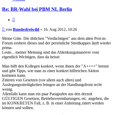
Bundesfreiwild
Re: BR-Wahl bei PBM NL Berlin
Zitieren
Beitrag
von
Bundesfreiwild
»
16. Aug 2012, 10:26
Meine Güte. Die üblichen "Verdächtigen" aus dem alten Prot-in-
Forum erobern dieses und der persönliche Streitkappes läuft wieder
prima.
Leute... meiner Meinung sind das Ablenkungsmanöver vom
eigentlich Wichtigen, dass da heisst:
Man hilft den Kollegen konkret, wenn ihnen der "A++++" brennt
und gibt Tipps, wie man zu einer konkret hilfreichen Aktion
kommen kann.
Zitieren von Gesetzen (vor allem auch alten) und
Auslegungsstreitigkeiten bringen an der Handlungsfront recht
wenig.
Allenfalls kann man ein paar Paragrafen aus den derzeit
GÜLTIGEN Gesetzen, Betriebsvereinbarungen, etc. angeben, die
im KONKRETEN Fall, z. B. in einer Anhörung zitiert werden
können und sollten.