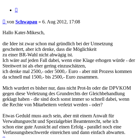
Zitieren
Beitrag
von
Schwapau
»
6. Aug 2012, 17:08
Hallo Kater-Mikesch,
die Idee ist zwar schon mal gründlich bei der Umsetzung
gescheitert, aber ich denke, dass die Möglichkeit
zu einer BR-Wahl nicht abwägig ist.
Ich wäre auf jeden Fall dabei, wenn eine Klage erhogen würde - der
Streitwert ist als eher gering einzuschätzen,
ich denke mal 2500,- oder 5000,- Euro - aber mit Prozess kommen
da schnell mal 1500,- bis 2500,- Euro zusammen.
Mich wurdert es bisher nur, dass nicht Prot-In oder die DPVKOM
gegen diese Verletzung des Grundrechts der Gleichbehandlung
geklagt haben - die sind doch sonst immer so schnell dabei, wenn
die Rechte von Mitarbeitern verletzt werden - oder?
Etwas Geduld muss auch sein, aber mit einem Anwalt für
Verwaltungsrecht und Spezialgebiet Beamtenrecht, sehe ich
schon eine gute Aussicht auf einen Erfolg - parallel noch eine
Verfassungsbeschwerde einreichen und dann einfach abwarten.
Nach