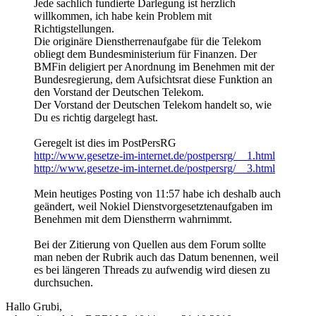
Jede sachlich fundierte Darlegung ist herzlich
willkommen, ich habe kein Problem mit
Richtigstellungen.
Die originäre Dienstherrenaufgabe für die Telekom
obliegt dem Bundesministerium für Finanzen. Der
BMFin deligiert per Anordnung im Benehmen mit der
Bundesregierung, dem Aufsichtsrat diese Funktion an
den Vorstand der Deutschen Telekom.
Der Vorstand der Deutschen Telekom handelt so, wie
Du es richtig dargelegt hast.
Geregelt ist dies im PostPersRG
http://www.gesetze-im-internet.de/postpersrg/__1.html
http://www.gesetze-im-internet.de/postpersrg/__3.html
Mein heutiges Posting von 11:57 habe ich deshalb auch
geändert, weil Nokiel Dienstvorgesetztenaufgaben im
Benehmen mit dem Dienstherrn wahrnimmt.
Bei der Zitierung von Quellen aus dem Forum sollte
man neben der Rubrik auch das Datum benennen, weil
es bei längeren Threads zu aufwendig wird diesen zu
durchsuchen.
Hallo Grubi,