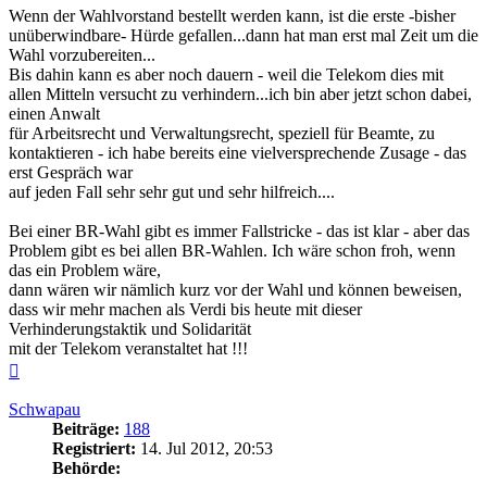
Wenn der Wahlvorstand bestellt werden kann, ist die erste -bisher
unüberwindbare- Hürde gefallen...dann hat man erst mal Zeit um die
Wahl vorzubereiten...
Bis dahin kann es aber noch dauern - weil die Telekom dies mit
allen Mitteln versucht zu verhindern...ich bin aber jetzt schon dabei,
einen Anwalt
für Arbeitsrecht und Verwaltungsrecht, speziell für Beamte, zu
kontaktieren - ich habe bereits eine vielversprechende Zusage - das
erst Gespräch war
auf jeden Fall sehr sehr gut und sehr hilfreich....
Bei einer BR-Wahl gibt es immer Fallstricke - das ist klar - aber das
Problem gibt es bei allen BR-Wahlen. Ich wäre schon froh, wenn
das ein Problem wäre,
dann wären wir nämlich kurz vor der Wahl und können beweisen,
dass wir mehr machen als Verdi bis heute mit dieser
Verhinderungstaktik und Solidarität
mit der Telekom veranstaltet hat !!!
Nach
oben
Schwapau
Beiträge:
188
Registriert:
14. Jul 2012, 20:53
Behörde: