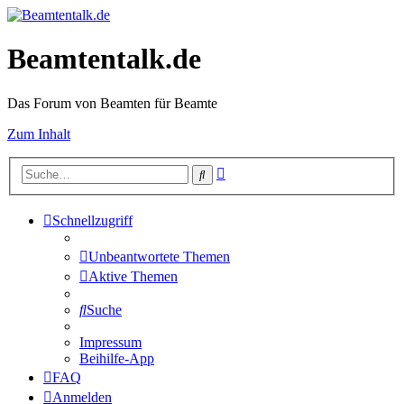
Beamtentalk.de
Das Forum von Beamten für Beamte
Zum Inhalt
Erweiterte
Suche
Suche
Schnellzugriff
Unbeantwortete Themen
Aktive Themen
Suche
Impressum
Beihilfe-App
FAQ
Anmelden