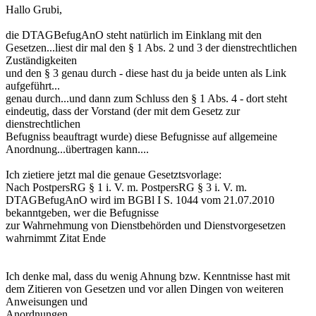
Hallo Grubi,
die DTAGBefugAnO steht natürlich im Einklang mit den
Gesetzen...liest dir mal den § 1 Abs. 2 und 3 der dienstrechtlichen
Zuständigkeiten
und den § 3 genau durch - diese hast du ja beide unten als Link
aufgeführt...
genau durch...und dann zum Schluss den § 1 Abs. 4 - dort steht
eindeutig, dass der Vorstand (der mit dem Gesetz zur
dienstrechtlichen
Befugniss beauftragt wurde) diese Befugnisse auf allgemeine
Anordnung...übertragen kann....
Ich zietiere jetzt mal die genaue Gesetztsvorlage:
Nach PostpersRG § 1 i. V. m. PostpersRG § 3 i. V. m.
DTAGBefugAnO wird im BGBl I S. 1044 vom 21.07.2010
bekanntgeben, wer die Befugnisse
zur Wahrnehmung von Dienstbehörden und Dienstvorgesetzen
wahrnimmt Zitat Ende
Ich denke mal, dass du wenig Ahnung bzw. Kenntnisse hast mit
dem Zitieren von Gesetzen und vor allen Dingen von weiteren
Anweisungen und
Anordnungen.