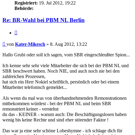
Registriert:
19. Jul 2012, 19:22
Behörde:
Re: BR-Wahl bei PBM NL Berlin
Zitieren
Beitrag
von
Kater-Mikesch
»
8. Aug 2012, 13:22
Hallo Grubi oder soll ich sagen, vom SBR eingeschleußter Spion...
Ich kenne sehr sehr viele Mitarbeiter die sich bei der PBM NL und
SBR beschwert haben. Noch NIE, und auch noch nie bei den
zahlreichen Prozessen,
hat sich ein Herr Nokiel schriftlich, persönlich oder bei einem
Mitarbeiter telefonisch gemeldet...
Als wenn du mal was von überhandnehmenden Remonstrationen
mitbekommen würdest - bei der PBM NL und beim SBR
remonstriert keiner - verstehst
du das - KEINER - warum auch: Die Beschäftigungslosen haben
wenig bis keine Rechte und sind eher störender Faktor !
Das war ja eine sehr schöne Lobeshymne - ich schlage dich für