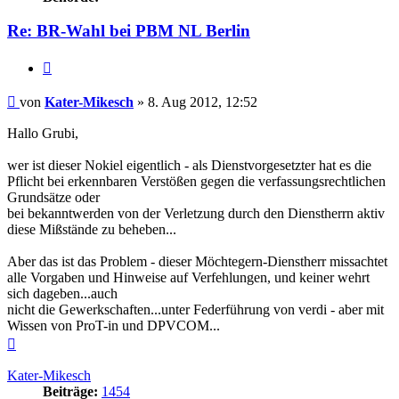
Re: BR-Wahl bei PBM NL Berlin
Zitieren
Beitrag
von
Kater-Mikesch
»
8. Aug 2012, 12:52
Hallo Grubi,
wer ist dieser Nokiel eigentlich - als Dienstvorgesetzter hat es die
Pflicht bei erkennbaren Verstößen gegen die verfassungsrechtlichen
Grundsätze oder
bei bekanntwerden von der Verletzung durch den Dienstherrn aktiv
diese Mißstände zu beheben...
Aber das ist das Problem - dieser Möchtegern-Dienstherr missachtet
alle Vorgaben und Hinweise auf Verfehlungen, und keiner wehrt
sich dageben...auch
nicht die Gewerkschaften...unter Federführung von verdi - aber mit
Wissen von ProT-in und DPVCOM...
Nach
oben
Kater-Mikesch
Beiträge:
1454