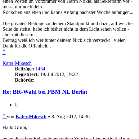
einen Posten im Vorzimmer von Herrn Nokiel als Sekreträrin vor -
musst nur noch dein
Röckchen anziehen und kanns Anfang nächster Woche anfangen...
Die privaten Beiträge zu deinem Standpunkt und dazu, auf welcher
Seite du stehst, habe ich bisher nicht in dem Licht sehen wollen -
aber mit diesem
Beitrag weiß ich wer hinter deinem Nick sich versteckt - vielen
Dank für die Offenheit...
Nach
oben
Kater-Mikesch
Beiträge:
1454
Registriert:
19. Jul 2012, 19:22
Behörde:
Re: BR-Wahl bei PBM NL Berlin
Zitieren
Beitrag
von
Kater-Mikesch
»
8. Aug 2012, 14:36
Hallo Grubi,
wenn du schon Behauptungen ohne Substanz hier aufstellt, dann