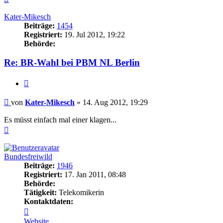
oben
Kater-Mikesch
Beiträge:
1454
Registriert:
19. Jul 2012, 19:22
Behörde:
Re: BR-Wahl bei PBM NL Berlin
Zitieren
Beitrag
von
Kater-Mikesch
»
14. Aug 2012, 19:29
Es müsst einfach mal einer klagen...
Nach
oben
Bundesfreiwild
Beiträge:
1946
Registriert:
17. Jan 2011, 08:48
Behörde:
Tätigkeit:
Telekomikerin
Kontaktdaten:
Kontaktdaten
von
Website