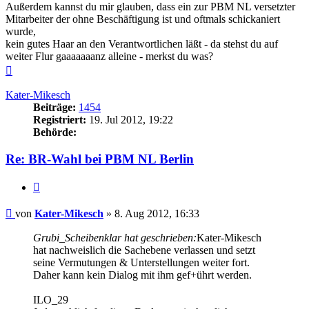
Außerdem kannst du mir glauben, dass ein zur PBM NL versetzter
Mitarbeiter der ohne Beschäftigung ist und oftmals schickaniert
wurde,
kein gutes Haar an den Verantwortlichen läßt - da stehst du auf
weiter Flur gaaaaaaanz alleine - merkst du was?
Nach
oben
Kater-Mikesch
Beiträge:
1454
Registriert:
19. Jul 2012, 19:22
Behörde:
Re: BR-Wahl bei PBM NL Berlin
Zitieren
Beitrag
von
Kater-Mikesch
»
8. Aug 2012, 16:33
Grubi_Scheibenklar hat geschrieben:
Kater-Mikesch
hat nachweislich die Sachebene verlassen und setzt
seine Vermutungen & Unterstellungen weiter fort.
Daher kann kein Dialog mit ihm gef+ührt werden.
ILO_29