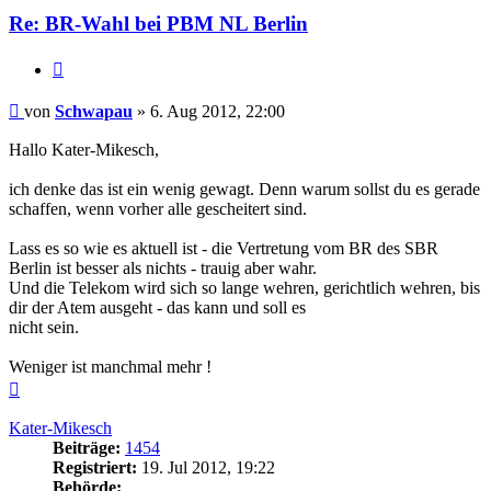
Re: BR-Wahl bei PBM NL Berlin
Zitieren
Beitrag
von
Schwapau
»
6. Aug 2012, 22:00
Hallo Kater-Mikesch,
ich denke das ist ein wenig gewagt. Denn warum sollst du es gerade
schaffen, wenn vorher alle gescheitert sind.
Lass es so wie es aktuell ist - die Vertretung vom BR des SBR
Berlin ist besser als nichts - trauig aber wahr.
Und die Telekom wird sich so lange wehren, gerichtlich wehren, bis
dir der Atem ausgeht - das kann und soll es
nicht sein.
Weniger ist manchmal mehr !
Nach
oben
Kater-Mikesch
Beiträge:
1454
Registriert:
19. Jul 2012, 19:22
Behörde: