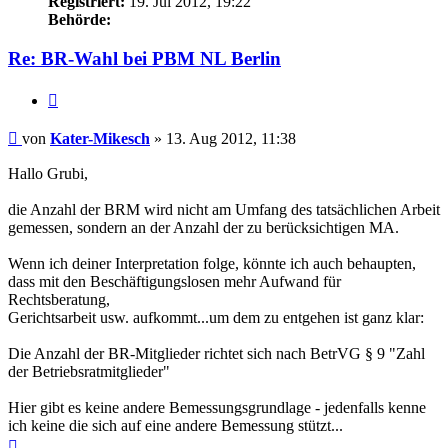
Registriert:
19. Jul 2012, 19:22
Behörde:
Re: BR-Wahl bei PBM NL Berlin
Zitieren
Beitrag
von
Kater-Mikesch
»
13. Aug 2012, 11:38
Hallo Grubi,
die Anzahl der BRM wird nicht am Umfang des tatsächlichen Arbeit
gemessen, sondern an der Anzahl der zu berücksichtigen MA.
Wenn ich deiner Interpretation folge, könnte ich auch behaupten,
dass mit den Beschäftigungslosen mehr Aufwand für
Rechtsberatung,
Gerichtsarbeit usw. aufkommt...um dem zu entgehen ist ganz klar:
Die Anzahl der BR-Mitglieder richtet sich nach BetrVG § 9 "Zahl
der Betriebsratmitglieder"
Hier gibt es keine andere Bemessungsgrundlage - jedenfalls kenne
ich keine die sich auf eine andere Bemessung stützt...
Nach