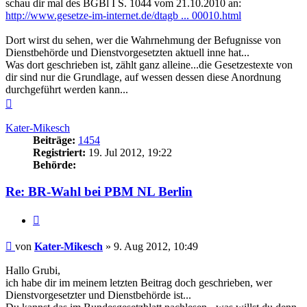
schau dir mal des BGBl I S. 1044 vom 21.10.2010 an:
http://www.gesetze-im-internet.de/dtagb ... 00010.html
Dort wirst du sehen, wer die Wahrnehmung der Befugnisse von
Dienstbehörde und Dienstvorgesetzten aktuell inne hat...
Was dort geschrieben ist, zählt ganz alleine...die Gesetzestexte von
dir sind nur die Grundlage, auf wessen dessen diese Anordnung
durchgeführt werden kann...
Nach
oben
Kater-Mikesch
Beiträge:
1454
Registriert:
19. Jul 2012, 19:22
Behörde:
Re: BR-Wahl bei PBM NL Berlin
Zitieren
Beitrag
von
Kater-Mikesch
»
9. Aug 2012, 10:49
Hallo Grubi,
ich habe dir im meinem letzten Beitrag doch geschrieben, wer
Dienstvorgesetzter und Dienstbehörde ist...