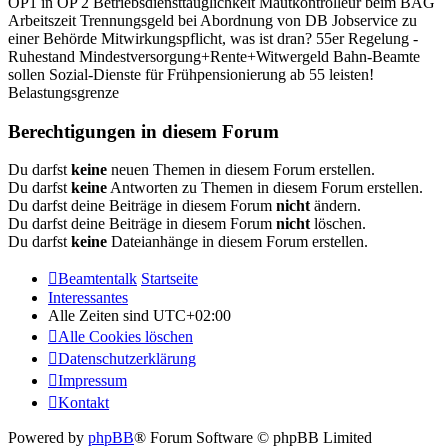
OP1 in OP 2 Betriebsdiensttauglichkeit Mautkontrolleur beim BAG
Arbeitszeit Trennungsgeld bei Abordnung von DB Jobservice zu
einer Behörde Mitwirkungspflicht, was ist dran? 55er Regelung -
Ruhestand Mindestversorgung+Rente+Witwergeld Bahn-Beamte
sollen Sozial-Dienste für Frühpensionierung ab 55 leisten!
Belastungsgrenze
Berechtigungen in diesem Forum
Du darfst
keine
neuen Themen in diesem Forum erstellen.
Du darfst
keine
Antworten zu Themen in diesem Forum erstellen.
Du darfst deine Beiträge in diesem Forum
nicht
ändern.
Du darfst deine Beiträge in diesem Forum
nicht
löschen.
Du darfst
keine
Dateianhänge in diesem Forum erstellen.
Beamtentalk
Startseite
Interessantes
Alle Zeiten sind
UTC+02:00
Alle Cookies löschen
Datenschutzerklärung
Impressum
Kontakt
Powered by
phpBB
® Forum Software © phpBB Limited