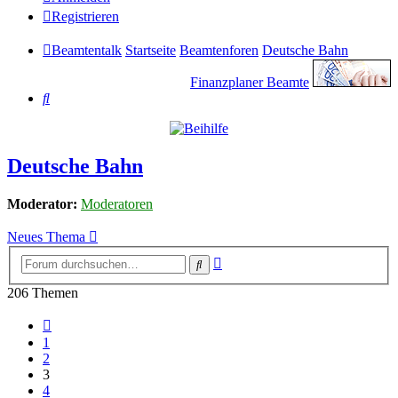
Registrieren
Beamtentalk
Startseite
Beamtenforen
Deutsche Bahn
Finanzplaner Beamte
Suche
Deutsche Bahn
Moderator:
Moderatoren
Neues Thema
Erweiterte
Suche
Suche
206 Themen
Vorherige
1
2
3
4