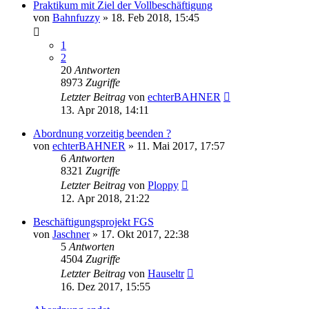
Praktikum mit Ziel der Vollbeschäftigung
von
Bahnfuzzy
»
18. Feb 2018, 15:45
1
2
20
Antworten
8973
Zugriffe
Letzter Beitrag
von
echterBAHNER
13. Apr 2018, 14:11
Abordnung vorzeitig beenden ?
von
echterBAHNER
»
11. Mai 2017, 17:57
6
Antworten
8321
Zugriffe
Letzter Beitrag
von
Ploppy
12. Apr 2018, 21:22
Beschäftigungsprojekt FGS
von
Jaschner
»
17. Okt 2017, 22:38
5
Antworten
4504
Zugriffe
Letzter Beitrag
von
Hauseltr
16. Dez 2017, 15:55