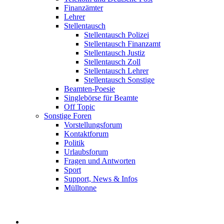
Finanzämter
Lehrer
Stellentausch
Stellentausch Polizei
Stellentausch Finanzamt
Stellentausch Justiz
Stellentausch Zoll
Stellentausch Lehrer
Stellentausch Sonstige
Beamten-Poesie
Singlebörse für Beamte
Off Topic
Sonstige Foren
Vorstellungsforum
Kontaktforum
Politik
Urlaubsforum
Fragen und Antworten
Sport
Support, News & Infos
Mülltonne