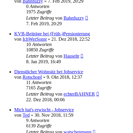
von
Bahnfuzzy
»
7. Feb 2019, 20:29
0
Antworten
1975
Zugriffe
Letzter Beitrag
von
Bahnfuzzy
7. Feb 2019, 20:29
KVB-Beiträge bei (Früh-)Pensionierung
von
IchWerSonst
»
21. Dez 2018, 22:52
10
Antworten
10850
Zugriffe
Letzter Beitrag
von
Hauseltr
8. Jan 2019, 16:49
Dienstlicher Wohnsitz bei Jobservice
von
Rotschopf
»
9. Okt 2018, 12:37
11
Antworten
7165
Zugriffe
Letzter Beitrag
von
echterBAHNER
22. Dez 2018, 00:06
Mich hat's erwischt - Jobservice
von
Ted
»
30. Nov 2018, 11:59
9
Antworten
6139
Zugriffe
Letzter Beitrag
von
watschenmann