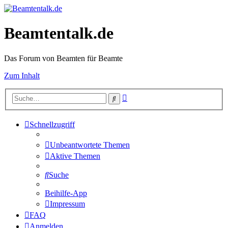
Beamtentalk.de
Das Forum von Beamten für Beamte
Zum Inhalt
Erweiterte
Suche
Suche
Schnellzugriff
Unbeantwortete Themen
Aktive Themen
Suche
Beihilfe-App
Impressum
FAQ
Anmelden