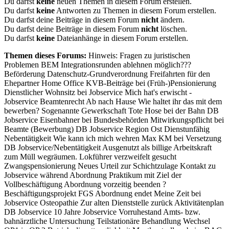
Du darfst
keine
neuen Themen in diesem Forum erstellen.
Du darfst
keine
Antworten zu Themen in diesem Forum erstellen.
Du darfst deine Beiträge in diesem Forum
nicht
ändern.
Du darfst deine Beiträge in diesem Forum
nicht
löschen.
Du darfst
keine
Dateianhänge in diesem Forum erstellen.
Themen dieses Forums:
Hinweis: Fragen zu juristischen
Problemen BEM Integrationsrunden ablehnen möglich???
Beförderung Datenschutz-Grundverordnung Freifahrten für den
Ehepartner Home Office KVB-Beiträge bei (Früh-)Pensionierung
Dienstlicher Wohnsitz bei Jobservice Mich hat's erwischt -
Jobservice Beamtenrecht Ab nach Hause Wie haltet ihr das mit dem
bewerben? Sogenannte Gewerkschaft Tote Hose bei der Bahn DB
Jobservice Eisenbahner bei Bundesbehörden Mitwirkungspflicht bei
Beamte (Bewerbung) DB Jobservice Region Ost Dienstunfähig
Nebentätigkeit Wie kann ich mich wehren Max KM bei Versetzung
DB Jobservice/Nebentätigkeit Ausgenutzt als billige Arbeitskraft
zum Müll wegräumen. Lokführer verzweifelt gesucht
Zwangspensionierung Neues Urteil zur Schichtzulage Kontakt zu
Jobservice während Abordnung Praktikum mit Ziel der
Vollbeschäftigung Abordnung vorzeitig beenden ?
Beschäftigungsprojekt FGS Abordnung endet Meine Zeit bei
Jobservice Osteopathie Zur alten Dienststelle zurück Aktivitätenplan
DB Jobservice 10 Jahre Jobservice Vorruhestand Amts- bzw.
bahnärztliche Untersuchung Teilstationäre Behandlung Wechsel