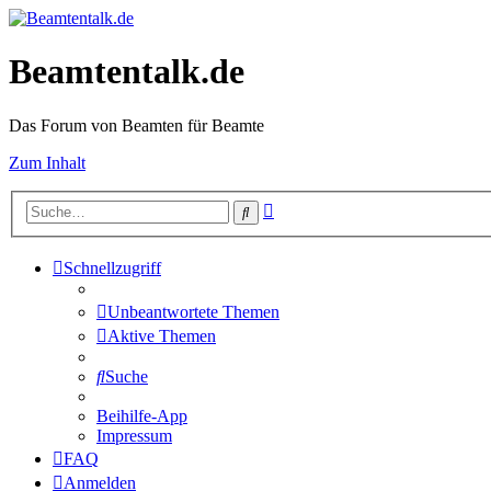
Beamtentalk.de
Das Forum von Beamten für Beamte
Zum Inhalt
Erweiterte
Suche
Suche
Schnellzugriff
Unbeantwortete Themen
Aktive Themen
Suche
Beihilfe-App
Impressum
FAQ
Anmelden