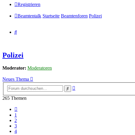
Registrieren
Beamtentalk
Startseite
Beamtenforen
Polizei
Suche
Polizei
Moderator:
Moderatoren
Neues Thema
Erweiterte
Suche
Suche
265 Themen
Vorherige
1
2
3
4