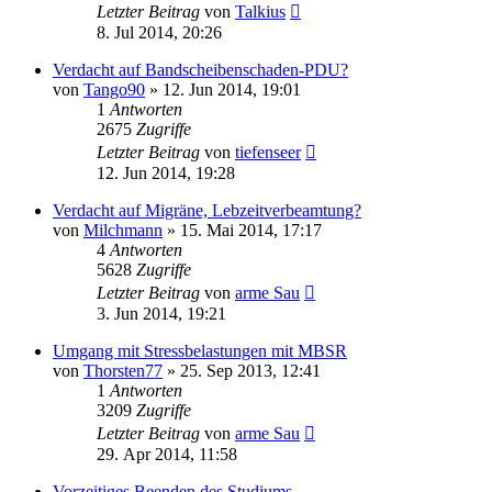
Letzter Beitrag
von
Talkius
8. Jul 2014, 20:26
Verdacht auf Bandscheibenschaden-PDU?
von
Tango90
»
12. Jun 2014, 19:01
1
Antworten
2675
Zugriffe
Letzter Beitrag
von
tiefenseer
12. Jun 2014, 19:28
Verdacht auf Migräne, Lebzeitverbeamtung?
von
Milchmann
»
15. Mai 2014, 17:17
4
Antworten
5628
Zugriffe
Letzter Beitrag
von
arme Sau
3. Jun 2014, 19:21
Umgang mit Stressbelastungen mit MBSR
von
Thorsten77
»
25. Sep 2013, 12:41
1
Antworten
3209
Zugriffe
Letzter Beitrag
von
arme Sau
29. Apr 2014, 11:58
Vorzeitiges Beenden des Studiums