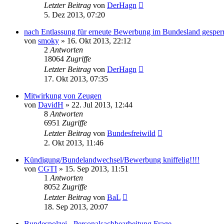
Letzter Beitrag
von
DerHagn
5. Dez 2013, 07:20
nach Entlassung für erneute Bewerbung im Bundesland gesperr
von
smoky
»
16. Okt 2013, 22:12
2
Antworten
18064
Zugriffe
Letzter Beitrag
von
DerHagn
17. Okt 2013, 07:35
Mitwirkung von Zeugen
von
DavidH
»
22. Jul 2013, 12:44
8
Antworten
6951
Zugriffe
Letzter Beitrag
von
Bundesfreiwild
2. Okt 2013, 11:46
Kündigung/Bundelandwechsel/Bewerbung kniffelig!!!!
von
CGTI
»
15. Sep 2013, 11:51
1
Antworten
8052
Zugriffe
Letzter Beitrag
von
BaL
18. Sep 2013, 20:07
Bundespolzei - Personalsachbearbeitung Frage