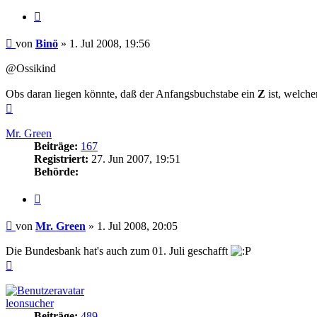
Zitieren
Beitrag
von
Binö
»
1. Jul 2008, 19:56
@Ossikind
Obs daran liegen könnte, daß der Anfangsbuchstabe ein
Z
ist, welche
Nach
oben
Mr. Green
Beiträge:
167
Registriert:
27. Jun 2007, 19:51
Behörde:
Zitieren
Beitrag
von
Mr. Green
»
1. Jul 2008, 20:05
Die Bundesbank hat's auch zum 01. Juli geschafft
Nach
oben
leonsucher
Beiträge:
489