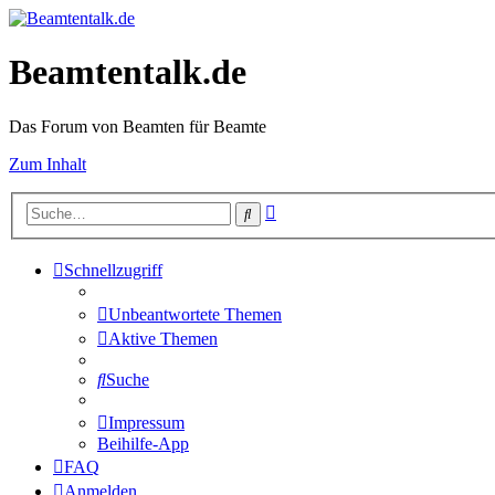
Beamtentalk.de
Das Forum von Beamten für Beamte
Zum Inhalt
Erweiterte
Suche
Suche
Schnellzugriff
Unbeantwortete Themen
Aktive Themen
Suche
Impressum
Beihilfe-App
FAQ
Anmelden