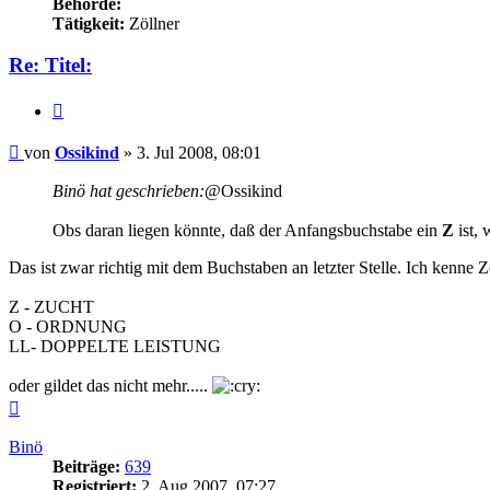
Behörde:
Tätigkeit:
Zöllner
Re: Titel:
Zitieren
Beitrag
von
Ossikind
»
3. Jul 2008, 08:01
Binö hat geschrieben:
@Ossikind
Obs daran liegen könnte, daß der Anfangsbuchstabe ein
Z
ist, 
Das ist zwar richtig mit dem Buchstaben an letzter Stelle. Ich kenne 
Z - ZUCHT
O - ORDNUNG
LL- DOPPELTE LEISTUNG
oder gildet das nicht mehr.....
Nach
oben
Binö
Beiträge:
639
Registriert:
2. Aug 2007, 07:27