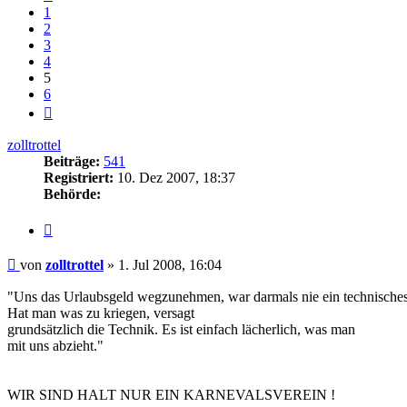
1
2
3
4
5
6
Nächste
zolltrottel
Beiträge:
541
Registriert:
10. Dez 2007, 18:37
Behörde:
Zitieren
Beitrag
von
zolltrottel
»
1. Jul 2008, 16:04
"Uns das Urlaubsgeld wegzunehmen, war darmals nie ein technische
Hat man was zu kriegen, versagt
grundsätzlich die Technik. Es ist einfach lächerlich, was man
mit uns abzieht."
WIR SIND HALT NUR EIN KARNEVALSVEREIN !