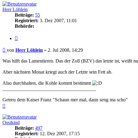
Herr Löhlein
Beiträge:
55
Registriert:
3. Dez 2007, 11:01
Behörde:
Zitieren
Beitrag
von
Herr Löhlein
»
2. Jul 2008, 14:29
Was hilft das Lamentieren. Das der Zoll (BZV) das letzte ist, weißt nu
Aber nächsten Monat kriegt auch der Letzte sein Fett ab.
Also durchhalten, die Kohle kommt bestimmt
______________________________________
Getreu dem Kaiser Franz "Schaun mer mal, dann seng ma scho"
Nach
oben
Ossikind
Beiträge:
497
Registriert:
12. Dez 2007, 17:15