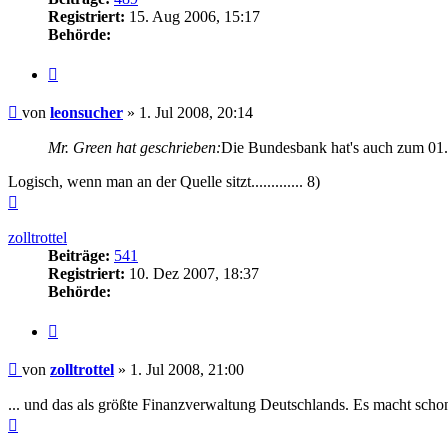
Registriert:
15. Aug 2006, 15:17
Behörde:
Zitieren
Beitrag
von
leonsucher
»
1. Jul 2008, 20:14
Mr. Green hat geschrieben:
Die Bundesbank hat's auch zum 01. 
Logisch, wenn man an der Quelle sitzt............. 8)
Nach
oben
zolltrottel
Beiträge:
541
Registriert:
10. Dez 2007, 18:37
Behörde:
Zitieren
Beitrag
von
zolltrottel
»
1. Jul 2008, 21:00
... und das als größte Finanzverwaltung Deutschlands. Es macht sch
Nach
oben