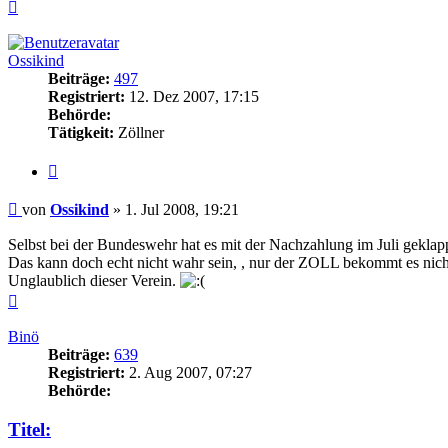
Nach
oben
Ossikind
Beiträge:
497
Registriert:
12. Dez 2007, 17:15
Behörde:
Tätigkeit:
Zöllner
Zitieren
Beitrag
von
Ossikind
»
1. Jul 2008, 19:21
Selbst bei der Bundeswehr hat es mit der Nachzahlung im Juli geklap
Das kann doch echt nicht wahr sein, , nur der ZOLL bekommt es nich
Unglaublich dieser Verein.
Nach
oben
Binö
Beiträge:
639
Registriert:
2. Aug 2007, 07:27
Behörde:
Titel: