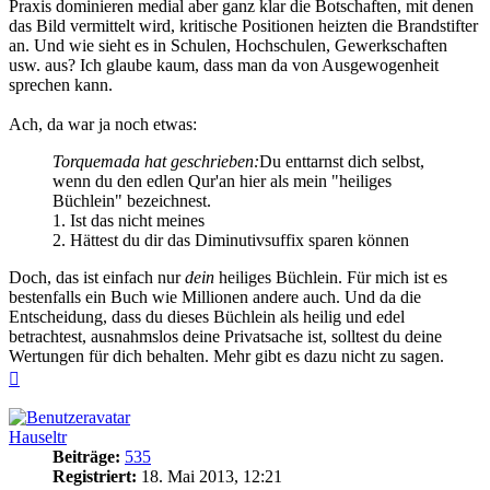
Praxis dominieren medial aber ganz klar die Botschaften, mit denen
das Bild vermittelt wird, kritische Positionen heizten die Brandstifter
an. Und wie sieht es in Schulen, Hochschulen, Gewerkschaften
usw. aus? Ich glaube kaum, dass man da von Ausgewogenheit
sprechen kann.
Ach, da war ja noch etwas:
Torquemada hat geschrieben:
Du enttarnst dich selbst,
wenn du den edlen Qur'an hier als mein "heiliges
Büchlein" bezeichnest.
1. Ist das nicht meines
2. Hättest du dir das Diminutivsuffix sparen können
Doch, das ist einfach nur
dein
heiliges Büchlein. Für mich ist es
bestenfalls ein Buch wie Millionen andere auch. Und da die
Entscheidung, dass du dieses Büchlein als heilig und edel
betrachtest, ausnahmslos deine Privatsache ist, solltest du deine
Wertungen für dich behalten. Mehr gibt es dazu nicht zu sagen.
Nach
oben
Hauseltr
Beiträge:
535
Registriert:
18. Mai 2013, 12:21