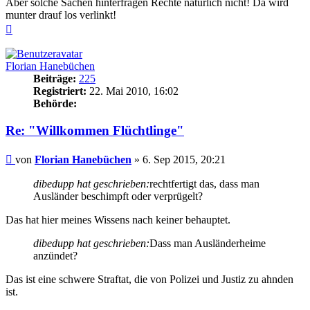
Aber solche Sachen hinterfragen Rechte natürlich nicht! Da wird
munter drauf los verlinkt!
Nach
oben
Florian Hanebüchen
Beiträge:
225
Registriert:
22. Mai 2010, 16:02
Behörde:
Re: "Willkommen Flüchtlinge"
Beitrag
von
Florian Hanebüchen
»
6. Sep 2015, 20:21
dibedupp hat geschrieben:
rechtfertigt das, dass man
Ausländer beschimpft oder verprügelt?
Das hat hier meines Wissens nach keiner behauptet.
dibedupp hat geschrieben:
Dass man Ausländerheime
anzündet?
Das ist eine schwere Straftat, die von Polizei und Justiz zu ahnden
ist.