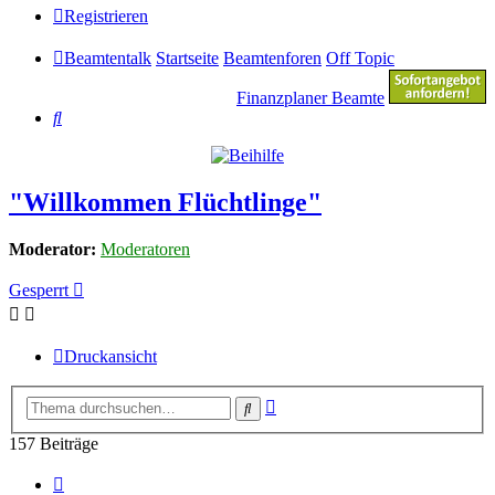
Registrieren
Beamtentalk
Startseite
Beamtenforen
Off Topic
Finanzplaner Beamte
Suche
"Willkommen Flüchtlinge"
Moderator:
Moderatoren
Gesperrt
Druckansicht
Erweiterte
Suche
Suche
157 Beiträge
Seite