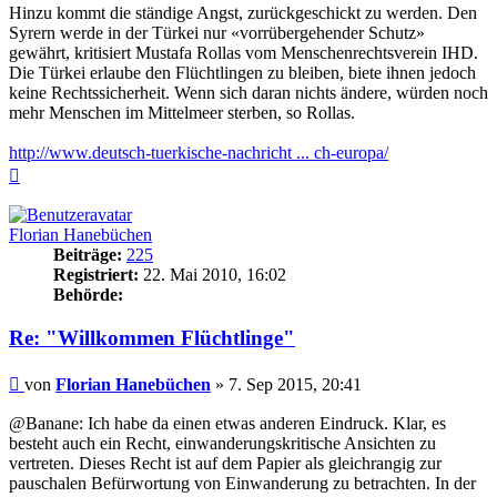
Hinzu kommt die ständige Angst, zurückgeschickt zu werden. Den
Syrern werde in der Türkei nur «vorrübergehender Schutz»
gewährt, kritisiert Mustafa Rollas vom Menschenrechtsverein IHD.
Die Türkei erlaube den Flüchtlingen zu bleiben, biete ihnen jedoch
keine Rechtssicherheit. Wenn sich daran nichts ändere, würden noch
mehr Menschen im Mittelmeer sterben, so Rollas.
http://www.deutsch-tuerkische-nachricht ... ch-europa/
Nach
oben
Florian Hanebüchen
Beiträge:
225
Registriert:
22. Mai 2010, 16:02
Behörde:
Re: "Willkommen Flüchtlinge"
Beitrag
von
Florian Hanebüchen
»
7. Sep 2015, 20:41
@Banane: Ich habe da einen etwas anderen Eindruck. Klar, es
besteht auch ein Recht, einwanderungskritische Ansichten zu
vertreten. Dieses Recht ist auf dem Papier als gleichrangig zur
pauschalen Befürwortung von Einwanderung zu betrachten. In der