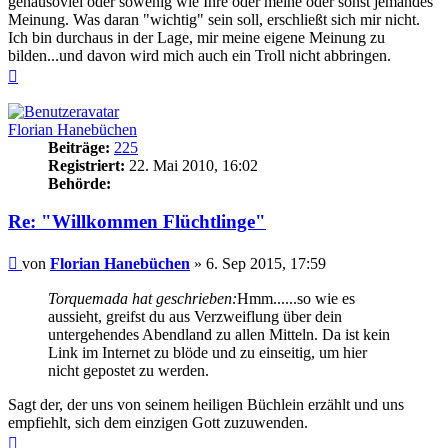
genausoviel oder sowenig wie Ihre oder meine oder sonst jemandes
Meinung. Was daran "wichtig" sein soll, erschließt sich mir nicht.
Ich bin durchaus in der Lage, mir meine eigene Meinung zu
bilden...und davon wird mich auch ein Troll nicht abbringen.
Nach
oben
Florian Hanebüchen
Beiträge:
225
Registriert:
22. Mai 2010, 16:02
Behörde:
Re: "Willkommen Flüchtlinge"
Beitrag
von
Florian Hanebüchen
»
6. Sep 2015, 17:59
Torquemada hat geschrieben:
Hmm......so wie es
aussieht, greifst du aus Verzweiflung über dein
untergehendes Abendland zu allen Mitteln. Da ist kein
Link im Internet zu blöde und zu einseitig, um hier
nicht gepostet zu werden.
Sagt der, der uns von seinem heiligen Büchlein erzählt und uns
empfiehlt, sich dem einzigen Gott zuzuwenden.
Nach