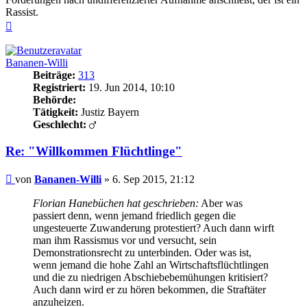
Rassist.
Nach
oben
Bananen-Willi
Beiträge:
313
Registriert:
19. Jun 2014, 10:10
Behörde:
Tätigkeit:
Justiz Bayern
Geschlecht:
Re: "Willkommen Flüchtlinge"
Beitrag
von
Bananen-Willi
»
6. Sep 2015, 21:12
Florian Hanebüchen hat geschrieben:
Aber was
passiert denn, wenn jemand friedlich gegen die
ungesteuerte Zuwanderung protestiert? Auch dann wirft
man ihm Rassismus vor und versucht, sein
Demonstrationsrecht zu unterbinden. Oder was ist,
wenn jemand die hohe Zahl an Wirtschaftsflüchtlingen
und die zu niedrigen Abschiebebemühungen kritisiert?
Auch dann wird er zu hören bekommen, die Straftäter
anzuheizen.