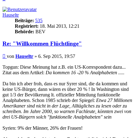
oben
Hauseltr
Beiträge:
535
Registriert:
18. Mai 2013, 12:21
Behörde:
BEV
Re: "Willkommen Flüchtlinge"
Beitrag
von
Hauseltr
»
6. Sep 2015, 19:57
Topgun: Diese Meinung hat z.B. ein US-Korrespondent dazu...
Zitat aus dem Artikel:
Da kommen 16 -20 % Analphabeten .....
Da bin ich aber froh, dass es nur Syrer sind, die da kommen und
keine US-Bürger, dann wären es über 20 % ! In Washington sind
gut 1/3 der Bevölkerung lt. offizieller Mitteilung funktionelle
Analphabeten. Schon 1985 schrieb der Spiegel:
Etwa 27 Millionen
Amerikaner sind nicht in der Lage, Alltägliches zu lesen oder zu
schreiben. Im Jahre 2000, so warnen Fachleute, könnten zwei von
drei US-Bürgern solch "funktionelle Analphabeten" sein
Syrien: 9% der Männer, 26% der Frauen!