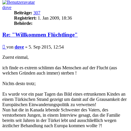
dove
Beiträge:
307
Registriert:
1. Jan 2009, 18:36
Behörde:
Re: "Willkommen Flüchtlinge"
Beitrag
von
dove
»
5. Sep 2015, 12:54
Zuerst einmal,
ich finde es extrem schlimm das Menschen auf der Flucht (aus
welchen Gründen auch immer) sterben !
Nichts desto trotz;
Es wurde vor ein paar Tagen das Bild eines ertrunkenen Kindes an
einem Türkischen Strand gezeigt um damit auf die Grausamkeit der
Europäischen Einwanderungspolitik zu verweisen!
Nun hat die in Kanada lebende Schwester des Vaters, des
verstorbenen Jungen, in einem Interview gesagt, das die Familie
bereits seit Jahren in der Türkei lebt und ausschließlich wegen
ärztlicher Behandlung nach Europa kommen wollte ?!