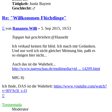
Tätigkeit:
Justiz Bayern
Geschlecht:
Re: "Willkommen Flüchtlinge"
Beitrag
von
Bananen-Willi
»
5. Sep 2015, 19:53
Topgun hat geschrieben:
@Hauseltr
Ich verkauf keinen für blöd. Ich mach mir Gedanken.
Und nur weil ich nicht gleicher Meinung bin, paßt es
so einigen hier nicht...
Auch das ist die Wahrheit...
http://www.tagesschau.de/multimedia/vid ... 14209.html
MfG 8)
Ich finde, DAS ist die Wahrheit:
https://www.youtube.com/watch?
v=l6VSr3l_v-Q
Nach
oben
Torquemada
Moderator