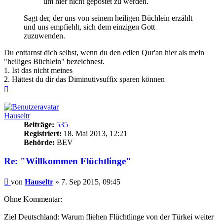
um hier nicht gepostet zu werden.
Sagt der, der uns von seinem heiligen Büchlein erzählt
und uns empfiehlt, sich dem einzigen Gott
zuzuwenden.
Du enttarnst dich selbst, wenn du den edlen Qur'an hier als mein
"heiliges Büchlein" bezeichnest.
1. Ist das nicht meines
2. Hättest du dir das Diminutivsuffix sparen können
Nach
oben
Hauseltr
Beiträge:
535
Registriert:
18. Mai 2013, 12:21
Behörde:
BEV
Re: "Willkommen Flüchtlinge"
Beitrag
von
Hauseltr
»
7. Sep 2015, 09:45
Ohne Kommentar:
Ziel Deutschland: Warum fliehen Flüchtlinge von der Türkei weiter