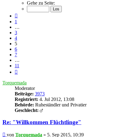
5
Gehe zu Seite:
von
11
Vorherige
1
…
3
4
5
6
7
…
11
Nächste
Torquemada
Moderator
Beiträge:
3973
Registriert:
4. Jul 2012, 13:08
Behörde:
Ruheständler und Privatier
Geschlecht:
Re: "Willkommen Flüchtlinge"
Beitrag
von
Torquemada
»
5. Sep 2015, 10:39