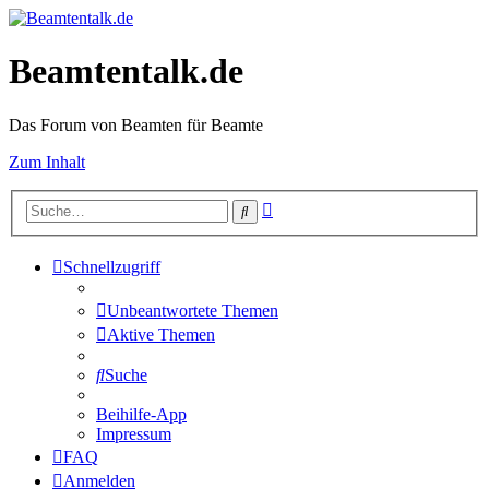
Beamtentalk.de
Das Forum von Beamten für Beamte
Zum Inhalt
Erweiterte
Suche
Suche
Schnellzugriff
Unbeantwortete Themen
Aktive Themen
Suche
Beihilfe-App
Impressum
FAQ
Anmelden