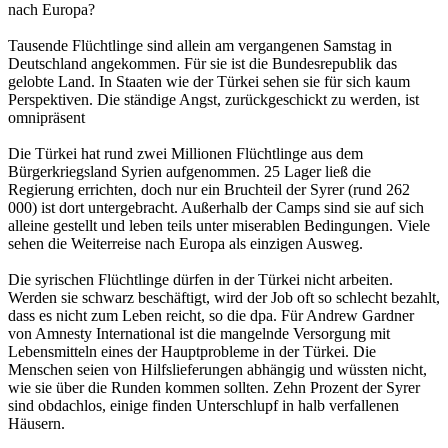
nach Europa?
Tausende Flüchtlinge sind allein am vergangenen Samstag in
Deutschland angekommen. Für sie ist die Bundesrepublik das
gelobte Land. In Staaten wie der Türkei sehen sie für sich kaum
Perspektiven. Die ständige Angst, zurückgeschickt zu werden, ist
omnipräsent
Die Türkei hat rund zwei Millionen Flüchtlinge aus dem
Bürgerkriegsland Syrien aufgenommen. 25 Lager ließ die
Regierung errichten, doch nur ein Bruchteil der Syrer (rund 262
000) ist dort untergebracht. Außerhalb der Camps sind sie auf sich
alleine gestellt und leben teils unter miserablen Bedingungen. Viele
sehen die Weiterreise nach Europa als einzigen Ausweg.
Die syrischen Flüchtlinge dürfen in der Türkei nicht arbeiten.
Werden sie schwarz beschäftigt, wird der Job oft so schlecht bezahlt,
dass es nicht zum Leben reicht, so die dpa. Für Andrew Gardner
von Amnesty International ist die mangelnde Versorgung mit
Lebensmitteln eines der Hauptprobleme in der Türkei. Die
Menschen seien von Hilfslieferungen abhängig und wüssten nicht,
wie sie über die Runden kommen sollten. Zehn Prozent der Syrer
sind obdachlos, einige finden Unterschlupf in halb verfallenen
Häusern.