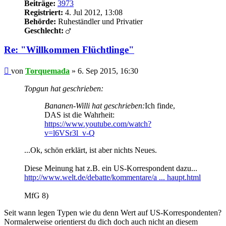
Beiträge:
3973
Registriert:
4. Jul 2012, 13:08
Behörde:
Ruheständler und Privatier
Geschlecht:
Re: "Willkommen Flüchtlinge"
Beitrag
von
Torquemada
»
6. Sep 2015, 16:30
Topgun hat geschrieben:
Bananen-Willi hat geschrieben:
Ich finde,
DAS ist die Wahrheit:
https://www.youtube.com/watch?
v=l6VSr3l_v-Q
...Ok, schön erklärt, ist aber nichts Neues.
Diese Meinung hat z.B. ein US-Korrespondent dazu...
http://www.welt.de/debatte/kommentare/a ... haupt.html
MfG 8)
Seit wann legen Typen wie du denn Wert auf US-Korrespondenten?
Normalerweise orientierst du dich doch auch nicht an diesem