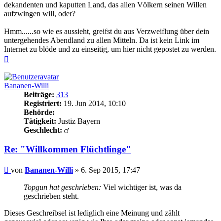
dekandenten und kaputten Land, das allen Völkern seinen Willen
aufzwingen will, oder?
Hmm......so wie es aussieht, greifst du aus Verzweiflung über dein
untergehendes Abendland zu allen Mitteln. Da ist kein Link im
Internet zu blöde und zu einseitig, um hier nicht gepostet zu werden.
Nach
oben
Bananen-Willi
Beiträge:
313
Registriert:
19. Jun 2014, 10:10
Behörde:
Tätigkeit:
Justiz Bayern
Geschlecht:
Re: "Willkommen Flüchtlinge"
Beitrag
von
Bananen-Willi
»
6. Sep 2015, 17:47
Topgun hat geschrieben:
Viel wichtiger ist, was da
geschrieben steht.
Dieses Geschreibsel ist lediglich eine Meinung und zählt