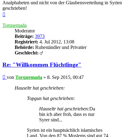
Analphabeten und nicht von der Glaubensverteilung in Syrien
geschrieben!
Nach
oben
Torquemada
Moderator
Beiträge:
3973
Registriert:
4. Jul 2012, 13:08
Behörde:
Ruheständler und Privatier
Geschlecht:
Re: "Willkommen Flüchtlinge"
Beitrag
von
Torquemada
»
8. Sep 2015, 00:47
Hauseltr hat geschrieben:
Topgun hat geschrieben:
Hauseltr hat geschrieben:
Da
bin ich aber froh, dass es nur
Syrer sind...
Syrien ist ein hauptsächlich islamisches
Land. Von den 87 % Moslems sind gut 74