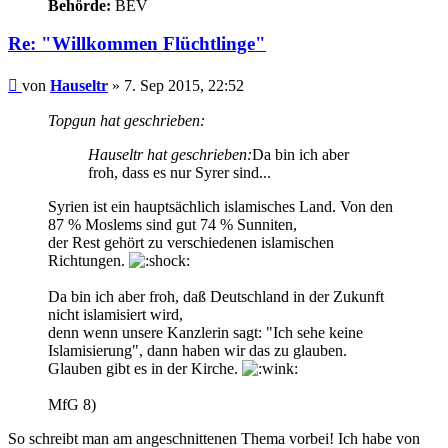
Behörde:
BEV
Re: "Willkommen Flüchtlinge"
Beitrag
von
Hauseltr
»
7. Sep 2015, 22:52
Topgun hat geschrieben:
Hauseltr hat geschrieben:
Da bin ich aber
froh, dass es nur Syrer sind...
Syrien ist ein hauptsächlich islamisches Land. Von den
87 % Moslems sind gut 74 % Sunniten,
der Rest gehört zu verschiedenen islamischen
Richtungen.
Da bin ich aber froh, daß Deutschland in der Zukunft
nicht islamisiert wird,
denn wenn unsere Kanzlerin sagt: "Ich sehe keine
Islamisierung", dann haben wir das zu glauben.
Glauben gibt es in der Kirche.
MfG 8)
So schreibt man am angeschnittenen Thema vorbei! Ich habe von