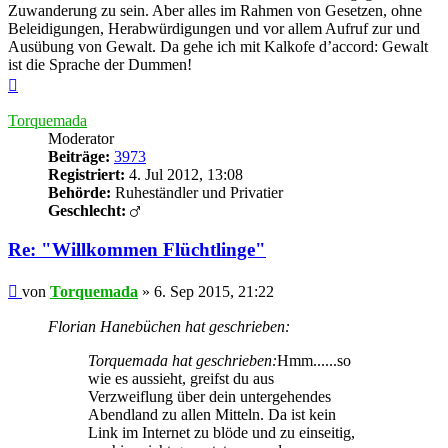
Zuwanderung zu sein. Aber alles im Rahmen von Gesetzen, ohne
Beleidigungen, Herabwürdigungen und vor allem Aufruf zur und
Ausübung von Gewalt. Da gehe ich mit Kalkofe d’accord: Gewalt
ist die Sprache der Dummen!
Nach
oben
Torquemada
Moderator
Beiträge:
3973
Registriert:
4. Jul 2012, 13:08
Behörde:
Ruheständler und Privatier
Geschlecht:
Re: "Willkommen Flüchtlinge"
Beitrag
von
Torquemada
»
6. Sep 2015, 21:22
Florian Hanebüchen hat geschrieben:
Torquemada hat geschrieben:
Hmm......so
wie es aussieht, greifst du aus
Verzweiflung über dein untergehendes
Abendland zu allen Mitteln. Da ist kein
Link im Internet zu blöde und zu einseitig,