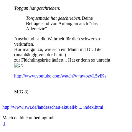
Topgun hat geschrieben:
Torquemada hat geschrieben:
Deine
Beträge sind von Anfang an auch "das
Allerletzte".
Anscheind ist die Wahrheit für dich schwer zu
verkraften.
Hör mal gut zu, wie sich ein Mann mit Dr.-Titel
(unabhängig von der Partei)
zur Flüchtlingskrise äußert... Hat er denn so unrecht
http://www.youtube.com/watch?v=awozyL5ylKs
MfG 8)
http://www.swr.de/landesschau-aktuell/b ... index.html
Mach da bitte unbedingt mit.
Nach
oben