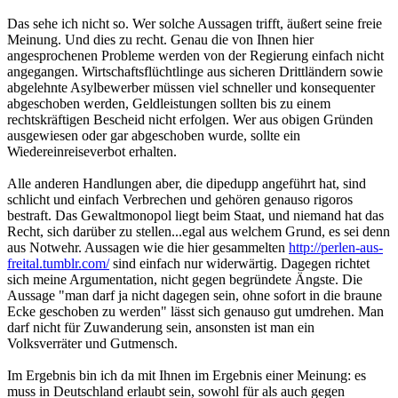
Das sehe ich nicht so. Wer solche Aussagen trifft, äußert seine freie
Meinung. Und dies zu recht. Genau die von Ihnen hier
angesprochenen Probleme werden von der Regierung einfach nicht
angegangen. Wirtschaftsflüchtlinge aus sicheren Drittländern sowie
abgelehnte Asylbewerber müssen viel schneller und konsequenter
abgeschoben werden, Geldleistungen sollten bis zu einem
rechtskräftigen Bescheid nicht erfolgen. Wer aus obigen Gründen
ausgewiesen oder gar abgeschoben wurde, sollte ein
Wiedereinreiseverbot erhalten.
Alle anderen Handlungen aber, die dipedupp angeführt hat, sind
schlicht und einfach Verbrechen und gehören genauso rigoros
bestraft. Das Gewaltmonopol liegt beim Staat, und niemand hat das
Recht, sich darüber zu stellen...egal aus welchem Grund, es sei denn
aus Notwehr. Aussagen wie die hier gesammelten
http://perlen-aus-
freital.tumblr.com/
sind einfach nur widerwärtig. Dagegen richtet
sich meine Argumentation, nicht gegen begründete Ängste. Die
Aussage "man darf ja nicht dagegen sein, ohne sofort in die braune
Ecke geschoben zu werden" lässt sich genauso gut umdrehen. Man
darf nicht für Zuwanderung sein, ansonsten ist man ein
Volksverräter und Gutmensch.
Im Ergebnis bin ich da mit Ihnen im Ergebnis einer Meinung: es
muss in Deutschland erlaubt sein, sowohl für als auch gegen