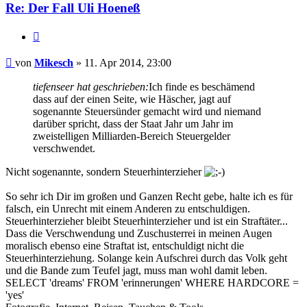
Re: Der Fall Uli Hoeneß
Zitieren
Beitrag
von
Mikesch
»
11. Apr 2014, 23:00
tiefenseer hat geschrieben:
Ich finde es beschämend
dass auf der einen Seite, wie Häscher, jagt auf
sogenannte Steuersünder gemacht wird und niemand
darüber spricht, dass der Staat Jahr um Jahr im
zweistelligen Milliarden-Bereich Steuergelder
verschwendet.
Nicht sogenannte, sondern Steuerhinterzieher
So sehr ich Dir im großen und Ganzen Recht gebe, halte ich es für
falsch, ein Unrecht mit einem Anderen zu entschuldigen.
Steuerhinterzieher bleibt Steuerhinterzieher und ist ein Straftäter...
Dass die Verschwendung und Zuschusterrei in meinen Augen
moralisch ebenso eine Straftat ist, entschuldigt nicht die
Steuerhinterziehung. Solange kein Aufschrei durch das Volk geht
und die Bande zum Teufel jagt, muss man wohl damit leben.
SELECT 'dreams' FROM 'erinnerungen' WHERE HARDCORE =
'yes'