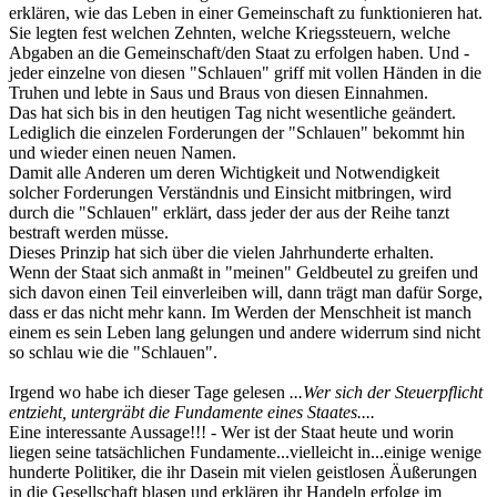
erklären, wie das Leben in einer Gemeinschaft zu funktionieren hat.
Sie legten fest welchen Zehnten, welche Kriegssteuern, welche
Abgaben an die Gemeinschaft/den Staat zu erfolgen haben. Und -
jeder einzelne von diesen "Schlauen" griff mit vollen Händen in die
Truhen und lebte in Saus und Braus von diesen Einnahmen.
Das hat sich bis in den heutigen Tag nicht wesentliche geändert.
Lediglich die einzelen Forderungen der "Schlauen" bekommt hin
und wieder einen neuen Namen.
Damit alle Anderen um deren Wichtigkeit und Notwendigkeit
solcher Forderungen Verständnis und Einsicht mitbringen, wird
durch die "Schlauen" erklärt, dass jeder der aus der Reihe tanzt
bestraft werden müsse.
Dieses Prinzip hat sich über die vielen Jahrhunderte erhalten.
Wenn der Staat sich anmaßt in "meinen" Geldbeutel zu greifen und
sich davon einen Teil einverleiben will, dann trägt man dafür Sorge,
dass er das nicht mehr kann. Im Werden der Menschheit ist manch
einem es sein Leben lang gelungen und andere widerrum sind nicht
so schlau wie die "Schlauen".
Irgend wo habe ich dieser Tage gelesen
...Wer sich der Steuerpflicht
entzieht, untergräbt die Fundamente eines Staates....
Eine interessante Aussage!!! - Wer ist der Staat heute und worin
liegen seine tatsächlichen Fundamente...vielleicht in...einige wenige
hunderte Politiker, die ihr Dasein mit vielen geistlosen Äußerungen
in die Gesellschaft blasen und erklären ihr Handeln erfolge im