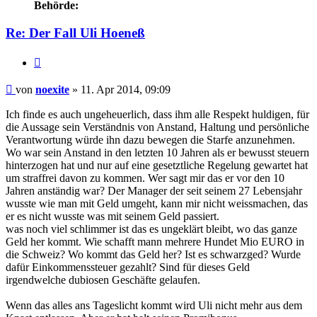
Behörde:
Re: Der Fall Uli Hoeneß
Zitieren
Beitrag
von
noexite
»
11. Apr 2014, 09:09
Ich finde es auch ungeheuerlich, dass ihm alle Respekt huldigen, für
die Aussage sein Verständnis von Anstand, Haltung und persönliche
Verantwortung würde ihn dazu bewegen die Starfe anzunehmen.
Wo war sein Anstand in den letzten 10 Jahren als er bewusst steuern
hinterzogen hat und nur auf eine gesetztliche Regelung gewartet hat
um straffrei davon zu kommen. Wer sagt mir das er vor den 10
Jahren anständig war? Der Manager der seit seinem 27 Lebensjahr
wusste wie man mit Geld umgeht, kann mir nicht weissmachen, das
er es nicht wusste was mit seinem Geld passiert.
was noch viel schlimmer ist das es ungeklärt bleibt, wo das ganze
Geld her kommt. Wie schafft mann mehrere Hundet Mio EURO in
die Schweiz? Wo kommt das Geld her? Ist es schwarzged? Wurde
dafür Einkommenssteuer gezahlt? Sind für dieses Geld
irgendwelche dubiosen Geschäfte gelaufen.
Wenn das alles ans Tageslicht kommt wird Uli nicht mehr aus dem