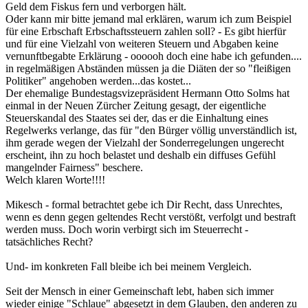
Geld dem Fiskus fern und verborgen hält.
Oder kann mir bitte jemand mal erklären, warum ich zum Beispiel
für eine Erbschaft Erbschaftssteuern zahlen soll? - Es gibt hierfür
und für eine Vielzahl von weiteren Steuern und Abgaben keine
vernunftbegabte Erklärung - oooooh doch eine habe ich gefunden....
in regelmäßigen Abständen müssen ja die Diäten der so "fleißigen
Politiker" angehoben werden...das kostet...
Der ehemalige Bundestagsvizepräsident Hermann Otto Solms hat
einmal in der Neuen Zürcher Zeitung gesagt, der eigentliche
Steuerskandal des Staates sei der, das er die Einhaltung eines
Regelwerks verlange, das für "den Bürger völlig unverständlich ist,
ihm gerade wegen der Vielzahl der Sonderregelungen ungerecht
erscheint, ihn zu hoch belastet und deshalb ein diffuses Gefühl
mangelnder Fairness" beschere.
Welch klaren Worte!!!!
Mikesch - formal betrachtet gebe ich Dir Recht, dass Unrechtes,
wenn es denn gegen geltendes Recht verstößt, verfolgt und bestraft
werden muss. Doch worin verbirgt sich im Steuerrecht -
tatsächliches Recht?
Und- im konkreten Fall bleibe ich bei meinem Vergleich.
Seit der Mensch in einer Gemeinschaft lebt, haben sich immer
wieder einige "Schlaue" abgesetzt in dem Glauben, den anderen zu