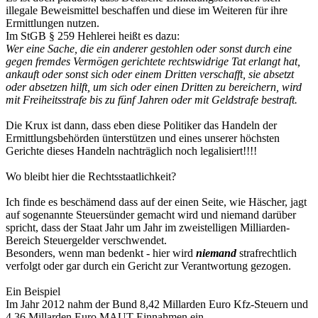
illegale Beweismittel beschaffen und diese im Weiteren für ihre
Ermittlungen nutzen.
Im StGB § 259 Hehlerei heißt es dazu:
Wer eine Sache, die ein anderer gestohlen oder sonst durch eine
gegen fremdes Vermögen gerichtete rechtswidrige Tat erlangt hat,
ankauft oder sonst sich oder einem Dritten verschafft, sie absetzt
oder absetzen hilft, um sich oder einen Dritten zu bereichern, wird
mit Freiheitsstrafe bis zu fünf Jahren oder mit Geldstrafe bestraft.
Die Krux ist dann, dass eben diese Politiker das Handeln der
Ermittlungsbehörden ünterstützen und eines unserer höchsten
Gerichte dieses Handeln nachträglich noch legalisiert!!!!
Wo bleibt hier die Rechtsstaatlichkeit?
Ich finde es beschämend dass auf der einen Seite, wie Häscher, jagt
auf sogenannte Steuersünder gemacht wird und niemand darüber
spricht, dass der Staat Jahr um Jahr im zweistelligen Milliarden-
Bereich Steuergelder verschwendet.
Besonders, wenn man bedenkt - hier wird
niemand
strafrechtlich
verfolgt oder gar durch ein Gericht zur Verantwortung gezogen.
Ein Beispiel
Im Jahr 2012 nahm der Bund 8,42 Millarden Euro Kfz-Steuern und
4,36 Millarden Euro MAUT-Einnahmen ein.