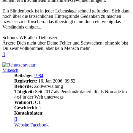
seinem erwirtschafteten Einnahmen/Gewinnen umgeht.
Ein Sündenbock ist in jeder Lebenslage schnell gefunden. Sich dann
noch über die tatsächlichen Hintergründe Gedanken zu machen
bzw. sie zu erforschen...das übersteigt dann doch ein wenig das
Verständnis einiger....
Schönes WE allen Tiefenseer
Ärgere Dich nicht über Deine Fehler und Schwächen, ohne sie bist
Du zwar vollkommen, aber kein Mensch mehr.
Nach
oben
Mikesch
Beiträge:
1984
Registriert:
16. Jan 2006, 09:52
Behörde:
Zollverwaltung
Tätigkeit:
Seit 2017 als Pensionär dauerhaft als Nomade im
4x4 in der Welt unterwegs
Wohnort:
OL
Geschlecht:
Kontaktdaten:
Kontaktdaten
von
Website
Facebook
Mikesch