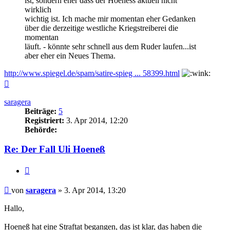
ist, sondern eher dass der Hoeness aktuell nicht
wirklich
wichtig ist. Ich mache mir momentan eher Gedanken
über die derzeitige westliche Kriegstreiberei die
momentan
läuft. - könnte sehr schnell aus dem Ruder laufen...ist
aber eher ein Neues Thema.
http://www.spiegel.de/spam/satire-spieg ... 58399.html
Nach
oben
saragera
Beiträge:
5
Registriert:
3. Apr 2014, 12:20
Behörde:
Re: Der Fall Uli Hoeneß
Zitieren
Beitrag
von
saragera
»
3. Apr 2014, 13:20
Hallo,
Hoeneß hat eine Straftat begangen, das ist klar, das haben die