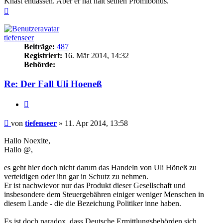
Knast entlassen. Aber er hat halt seinen Promibonus.
Nach
oben
tiefenseer
Beiträge:
487
Registriert:
16. Mär 2014, 14:32
Behörde:
Re: Der Fall Uli Hoeneß
Zitieren
Beitrag
von
tiefenseer
»
11. Apr 2014, 13:58
Hallo Noexite,
Hallo @,
es geht hier doch nicht darum das Handeln von Uli Höneß zu
verteidigen oder ihn gar in Schutz zu nehmen.
Er ist nachwievor nur das Produkt dieser Gesellschaft und
insbesondere dem Steuergebähren einiger weniger Menschen in
diesem Lande - die die Bezeichung Politiker inne haben.
Es ist doch paradox, dass Deutsche Ermittlungsbehörden sich