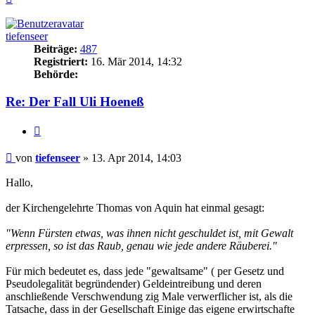
oben
tiefenseer
Beiträge:
487
Registriert:
16. Mär 2014, 14:32
Behörde:
Re: Der Fall Uli Hoeneß
Zitieren
Beitrag
von
tiefenseer
»
13. Apr 2014, 14:03
Hallo,
der Kirchengelehrte Thomas von Aquin hat einmal gesagt:
"Wenn Fürsten etwas, was ihnen nicht geschuldet ist, mit Gewalt
erpressen, so ist das Raub, genau wie jede andere Räuberei."
Für mich bedeutet es, dass jede "gewaltsame" ( per Gesetz und
Pseudolegalität begründender) Geldeintreibung und deren
anschließende Verschwendung zig Male verwerflicher ist, als die
Tatsache, dass in der Gesellschaft Einige das eigene erwirtschafte