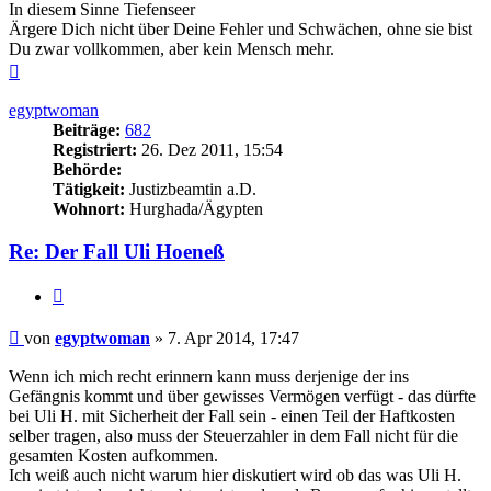
In diesem Sinne Tiefenseer
Ärgere Dich nicht über Deine Fehler und Schwächen, ohne sie bist
Du zwar vollkommen, aber kein Mensch mehr.
Nach
oben
egyptwoman
Beiträge:
682
Registriert:
26. Dez 2011, 15:54
Behörde:
Tätigkeit:
Justizbeamtin a.D.
Wohnort:
Hurghada/Ägypten
Re: Der Fall Uli Hoeneß
Zitieren
Beitrag
von
egyptwoman
»
7. Apr 2014, 17:47
Wenn ich mich recht erinnern kann muss derjenige der ins
Gefängnis kommt und über gewisses Vermögen verfügt - das dürfte
bei Uli H. mit Sicherheit der Fall sein - einen Teil der Haftkosten
selber tragen, also muss der Steuerzahler in dem Fall nicht für die
gesamten Kosten aufkommen.
Ich weiß auch nicht warum hier diskutiert wird ob das was Uli H.