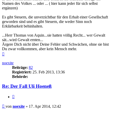
Namen des Volkes ... oder ... ( hier kann jeder für sich selbst
ergänzen)
Es gibt Steuern, die unverzichtbar für den Erhalt einer Gesellschaft
geworden sind und es gibt Steuern, die weder Sinn noch
Erklärbarkeit behinhalten.
...Herr Thomas von Aquin...sie hatten völlig Recht... wer Gewalt
sät...wird Gewalt ernten...
Ärgere Dich nicht über Deine Fehler und Schwächen, ohne sie bist
Du zwar vollkommen, aber kein Mensch mehr.
Nach
oben
noexite
Beiträge:
82
Registriert:
25. Feb 2013, 13:36
Behörde:
Re: Der Fall Uli Hoeneß
Zitieren
Beitrag
von
noexite
»
17. Apr 2014, 12:42