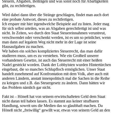
Steuern, Abgaben, Beiträgen und was sonst noch für Abartigkeiten
gibt, zu rechtfertigen.
Wird dabei dann über die Stränge geschlagen, findet man auch dort
eine probate Antwort, dieses zu rechtfertigen.
Ich erspare mir hier irgendwelche Beispiele auf zu listen. Jeder mag
für sich selbst urteilen, was an Abgaben gerechtfertigt ist und was
nicht. In Zeiten, wo durch den Staat Steuereinnahmen veruntreut,
verschwendet oder verschenkt werden, ist es um so peinlicher, wenn
man dann auf legalem Weg nicht mehr in der Lage ist seine
Hausaufgaben zu machen.
Wir haben ein solches kompliziertes Steuerrecht, das man dafür
studieren muss, um es zu verstehen. Wie ein Großteil unserer
vorhandenen Gesetze, ist auch das Steuerrecht mit einer heißen
Nadel gestrickt worden. Dank der Lobbyisten wurden Hintertürchen
eingebaut, die so manches Schlupfloch ermöglichen. Unser Staat
handelt zunehmend auf Konfrontation mit dem Volk, aber auch mit
anderen Ländern, anstatt innenpolitisch mal die Sachen in die Reihe
zu kriegen und z.B. das Steuergesetz zu ändern. Dann hätten wir
das Problem nämlich gar nicht.
Fakt ist – Höneß hat von seinem erwirtschafteten Geld dem Staat
nicht daran teil haben lassen. Es stammt aus keiner strafbaren
Handlung, soweit uns die Medien das so glaubhaft machen. Da
Höneß nicht „freiwillig“ gewillt war, etwas von seinem Geld an den