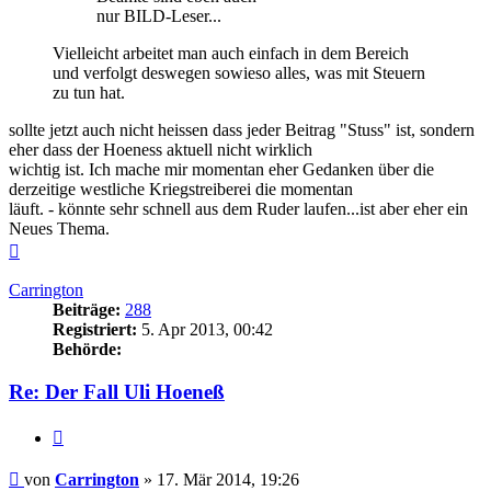
nur BILD-Leser...
Vielleicht arbeitet man auch einfach in dem Bereich
und verfolgt deswegen sowieso alles, was mit Steuern
zu tun hat.
sollte jetzt auch nicht heissen dass jeder Beitrag "Stuss" ist, sondern
eher dass der Hoeness aktuell nicht wirklich
wichtig ist. Ich mache mir momentan eher Gedanken über die
derzeitige westliche Kriegstreiberei die momentan
läuft. - könnte sehr schnell aus dem Ruder laufen...ist aber eher ein
Neues Thema.
Nach
oben
Carrington
Beiträge:
288
Registriert:
5. Apr 2013, 00:42
Behörde:
Re: Der Fall Uli Hoeneß
Zitieren
Beitrag
von
Carrington
»
17. Mär 2014, 19:26