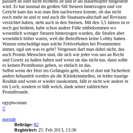
passiert ist oder nicht rechtens ist und er als Bauernopfer hingestellt
wird. Er hat nunmal im großen Stil Steuern hinterzogen und vor
Gericht kam das was man ihm nachweisen konnte, ob das nicht
noch mehr ist und er und auch die Staatsanwaltschaft auf Revision
verzichtet haben, steht auch in den Sternen. Mit den 3,5 Jahren ist er
noch gut bedient, habe schon andere Fälle mitbekommen wo
wesentlich weniger Steuern hinterzogen wurden, die Strafen aber
wesentlich höher waren, weil die Betroffenen keine Lobby hatten.
Warum entschuldigt man solche Fehlverhalten bei Prominenten
immer, egal um was es geht? Vergessen darf man dabei nicht, das
auch Promis Menschen sind, die sich wie jeder von uns an Recht
und Gesetz zu halten haben und wenn sie das nicht tun, dann sollte
es keinen Promibonus geben, so einfach ist das.
Selbst wenn der Herr ins Gefängnis geht, wird er dort mit Sicherheit
anders behandelt werden als die Kleinkriminellen, ist leider traurige
Realität und wenn er wieder rauskommt, fällt er nicht wie andere in
ein Loch, sondern er fällt weich, dank seiner zahlreichen
Promifreunde.
egyptwoman
Nach
oben
noexite
Beiträge:
82
Registriert:
25. Feb 2013, 13:36