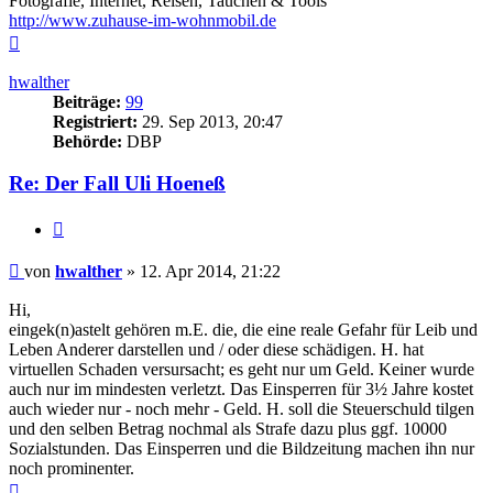
Fotografie, Internet, Reisen, Tauchen & Tools
http://www.zuhause-im-wohnmobil.de
Nach
oben
hwalther
Beiträge:
99
Registriert:
29. Sep 2013, 20:47
Behörde:
DBP
Re: Der Fall Uli Hoeneß
Zitieren
Beitrag
von
hwalther
»
12. Apr 2014, 21:22
Hi,
eingek(n)astelt gehören m.E. die, die eine reale Gefahr für Leib und
Leben Anderer darstellen und / oder diese schädigen. H. hat
virtuellen Schaden versursacht; es geht nur um Geld. Keiner wurde
auch nur im mindesten verletzt. Das Einsperren für 3½ Jahre kostet
auch wieder nur - noch mehr - Geld. H. soll die Steuerschuld tilgen
und den selben Betrag nochmal als Strafe dazu plus ggf. 10000
Sozialstunden. Das Einsperren und die Bildzeitung machen ihn nur
noch prominenter.
Nach