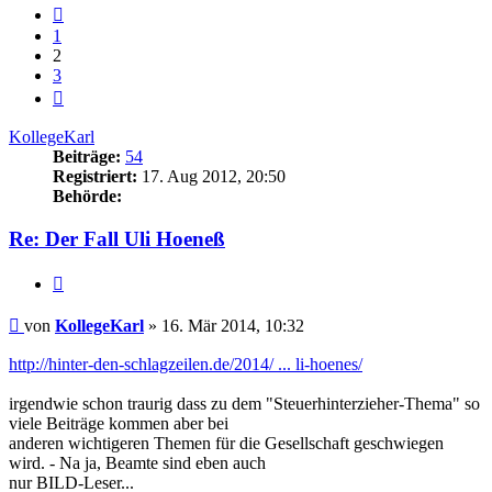
Vorherige
1
2
3
Nächste
KollegeKarl
Beiträge:
54
Registriert:
17. Aug 2012, 20:50
Behörde:
Re: Der Fall Uli Hoeneß
Zitieren
Beitrag
von
KollegeKarl
»
16. Mär 2014, 10:32
http://hinter-den-schlagzeilen.de/2014/ ... li-hoenes/
irgendwie schon traurig dass zu dem "Steuerhinterzieher-Thema" so
viele Beiträge kommen aber bei
anderen wichtigeren Themen für die Gesellschaft geschwiegen
wird. - Na ja, Beamte sind eben auch
nur BILD-Leser...