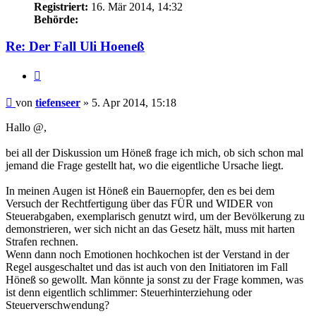
Registriert:
16. Mär 2014, 14:32
Behörde:
Re: Der Fall Uli Hoeneß
Zitieren
Beitrag
von
tiefenseer
»
5. Apr 2014, 15:18
Hallo @,
bei all der Diskussion um Höneß frage ich mich, ob sich schon mal
jemand die Frage gestellt hat, wo die eigentliche Ursache liegt.
In meinen Augen ist Höneß ein Bauernopfer, den es bei dem
Versuch der Rechtfertigung über das FÜR und WIDER von
Steuerabgaben, exemplarisch genutzt wird, um der Bevölkerung zu
demonstrieren, wer sich nicht an das Gesetz hält, muss mit harten
Strafen rechnen.
Wenn dann noch Emotionen hochkochen ist der Verstand in der
Regel ausgeschaltet und das ist auch von den Initiatoren im Fall
Höneß so gewollt. Man könnte ja sonst zu der Frage kommen, was
ist denn eigentlich schlimmer: Steuerhinterziehung oder
Steuerverschwendung?