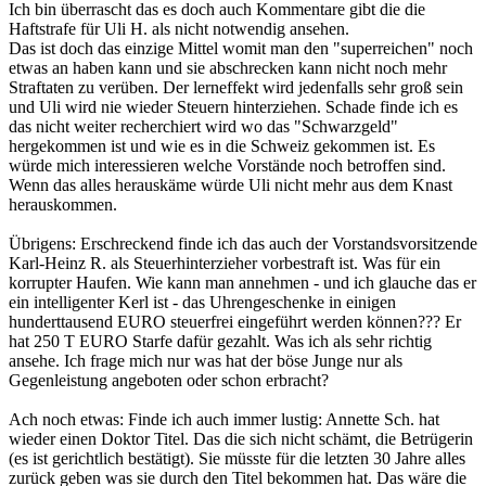
Ich bin überrascht das es doch auch Kommentare gibt die die
Haftstrafe für Uli H. als nicht notwendig ansehen.
Das ist doch das einzige Mittel womit man den "superreichen" noch
etwas an haben kann und sie abschrecken kann nicht noch mehr
Straftaten zu verüben. Der lerneffekt wird jedenfalls sehr groß sein
und Uli wird nie wieder Steuern hinterziehen. Schade finde ich es
das nicht weiter recherchiert wird wo das "Schwarzgeld"
hergekommen ist und wie es in die Schweiz gekommen ist. Es
würde mich interessieren welche Vorstände noch betroffen sind.
Wenn das alles herauskäme würde Uli nicht mehr aus dem Knast
herauskommen.
Übrigens: Erschreckend finde ich das auch der Vorstandsvorsitzende
Karl-Heinz R. als Steuerhinterzieher vorbestraft ist. Was für ein
korrupter Haufen. Wie kann man annehmen - und ich glauche das er
ein intelligenter Kerl ist - das Uhrengeschenke in einigen
hunderttausend EURO steuerfrei eingeführt werden können??? Er
hat 250 T EURO Starfe dafür gezahlt. Was ich als sehr richtig
ansehe. Ich frage mich nur was hat der böse Junge nur als
Gegenleistung angeboten oder schon erbracht?
Ach noch etwas: Finde ich auch immer lustig: Annette Sch. hat
wieder einen Doktor Titel. Das die sich nicht schämt, die Betrügerin
(es ist gerichtlich bestätigt). Sie müsste für die letzten 30 Jahre alles
zurück geben was sie durch den Titel bekommen hat. Das wäre die