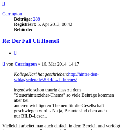
Nach
oben
Carrington
Beiträge:
288
Registriert:
5. Apr 2013, 00:42
Behörde:
Re: Der Fall Uli Hoeneß
Zitieren
Beitrag
von
Carrington
»
16. Mär 2014, 14:17
KollegeKarl hat geschrieben:
http://hinter-den-
schlagzeilen.de/2014/ ... li-hoenes/
irgendwie schon traurig dass zu dem
"Steuerhinterzieher-Thema" so viele Beiträge kommen
aber bei
anderen wichtigeren Themen für die Gesellschaft
geschwiegen wird. - Na ja, Beamte sind eben auch
nur BILD-Leser...
Vielleicht arbeitet man auch einfach in dem Bereich und verfolgt