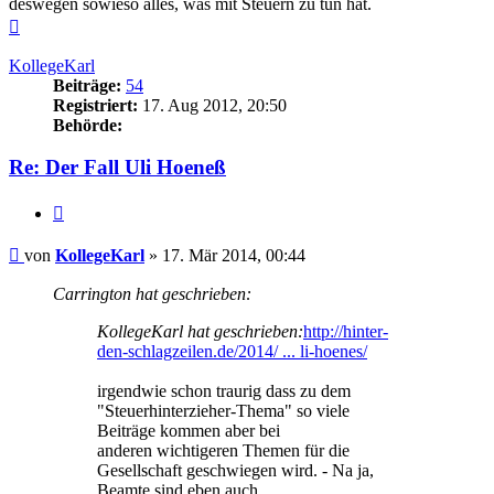
deswegen sowieso alles, was mit Steuern zu tun hat.
Nach
oben
KollegeKarl
Beiträge:
54
Registriert:
17. Aug 2012, 20:50
Behörde:
Re: Der Fall Uli Hoeneß
Zitieren
Beitrag
von
KollegeKarl
»
17. Mär 2014, 00:44
Carrington hat geschrieben:
KollegeKarl hat geschrieben:
http://hinter-
den-schlagzeilen.de/2014/ ... li-hoenes/
irgendwie schon traurig dass zu dem
"Steuerhinterzieher-Thema" so viele
Beiträge kommen aber bei
anderen wichtigeren Themen für die
Gesellschaft geschwiegen wird. - Na ja,
Beamte sind eben auch