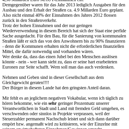
Demgegenüber waren für das Jahr 2013 lediglich Ausgaben für den
Ausbau und den Erhalt der Straßen ca. 4.9 Millarden Euro geplant.
Also nicht einmal 40% der Einnahmen des Jahres 2012 flossen
zurück in den Straßenverkehr.
Trotz der hohen Einnahmen und der nur geringen
Wiederverwendung in diesem Bereich hat sich der Staat eine perfide
Sache ausgedacht. Für den Bau, für die Sanierung von kommunalen
Straßen läßt er sich das von den Anwohnern bis zu 90% finanzieren
- denn die Kommunen erhalten nicht die erforderlichen finanziellen
Mittel, die dafür notwendig und vorhanden wären.
Wer denke da, dass das einen Jubel bei den Menschen auslösen
könnte - nein - wer kann sieht zu, dass er seine hart erarbeiteten
Euronen zur Seite schafft. Wem soll man das auch verdenken.
Nehmen und Geben sind in dieser Gesellschaft aus dem
Gleichgewicht geraten!!!!
Der Bürger in diesem Lande hat den gringsten Anteil daran.
Mir fehlt es an jeglichem negativen Vokabular, wenn ich täglich zu
hören bekomme, wie ein
sehr
geringer Prozentsatz unserer
Verantwortlichen in Stadt und Land mit fremden Geld umgehen, es
verschwenden oder sinnlos in Projekte verprassen, weil der
Steuerzahler permanent Nachschub leistet und sich dann darüber
empört bzw. angemaßt wird zu kritisieren, wie der Einzelne mit