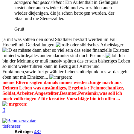
saragera hat geschrieben:
Ein Aufenthalt in Gefängnis
kostet aber auch wieder Geld und zwar zahlen auch
wieder diejenigen, die ja schon betrogen wurden, der
Staat und die Steuerzahler.
Gruß
ja mit was sollten den sonst Straftäter bestraft werden im Fall
Hoeneß mit Geldzahlungen
oder sibirisches Arbeitslager
es müsste dann aber so viel sein das seine finanzielle Existenz
ruiniert würde,alles andere darunter sind doch Peanuts
Ich
bin der Meinung er muß massiv spüren das er sein bisheriges Leben
so nicht weiterführen kann in Bezug auf Ämter und
Funktionen,sowie frei gewählter Lebensmittelpunkt u.s.w. das geht
eben nur mit Einsitzen...
meine Eltern sagten damals immer wieder:Junge mach aus
Deinem Leben was anständiges, Ergebnis : Feinmechaniker,
Soldat,Arbeiter,Angestellter,Beamter,Pensionär,was soll ich
noch vollbringen ? für kreative Vorschläge bin ich offen ...
Nach
oben
tiefenseer
Beiträge:
487