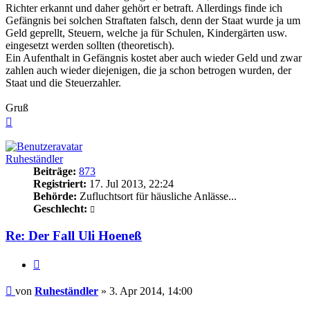
Richter erkannt und daher gehört er betraft. Allerdings finde ich
Gefängnis bei solchen Straftaten falsch, denn der Staat wurde ja um
Geld geprellt, Steuern, welche ja für Schulen, Kindergärten usw.
eingesetzt werden sollten (theoretisch).
Ein Aufenthalt in Gefängnis kostet aber auch wieder Geld und zwar
zahlen auch wieder diejenigen, die ja schon betrogen wurden, der
Staat und die Steuerzahler.
Gruß
Nach
oben
Ruheständler
Beiträge:
873
Registriert:
17. Jul 2013, 22:24
Behörde:
Zufluchtsort für häusliche Anlässe...
Geschlecht:
Re: Der Fall Uli Hoeneß
Zitieren
Beitrag
von
Ruheständler
»
3. Apr 2014, 14:00