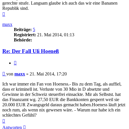
gerechte strafe. Langsam glaube ich auch das wir eine Bananen
Republik sind.
Nach
oben
maxx
Beiträge:
5
Registriert:
21. Mai 2014, 01:13
Behörde:
Re: Der Fall Uli Hoeneß
Zitieren
Beitrag
von
maxx
»
21. Mai 2014, 17:20
Ich war immer ein Fan von Hoeness.- Bis zu dem Tag, als auffiel,
dass er kriminell ist. Verluste von 30 Mio in D absetzte und
Gewinne in der Schweiz steuerfrei einsackte. Mir als Selbstst. hat
das Finanzamt wg. 27,50 EUR die Bankkonten gesperrt weil sie
20.000 EUR Zwangsgeld daraus gemacht haben.Hoeness läuft jetzt
noch rum, als wenn nix gewesen wäre. - Warum nur habe ich ein
schlechtes Gefühl?
Nach
oben
Antworten