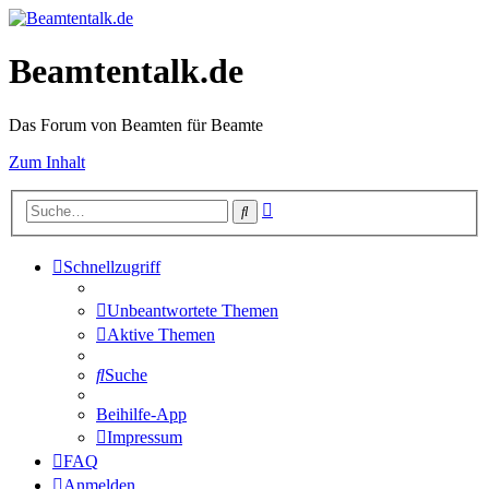
Beamtentalk.de
Das Forum von Beamten für Beamte
Zum Inhalt
Erweiterte
Suche
Suche
Schnellzugriff
Unbeantwortete Themen
Aktive Themen
Suche
Beihilfe-App
Impressum
FAQ
Anmelden