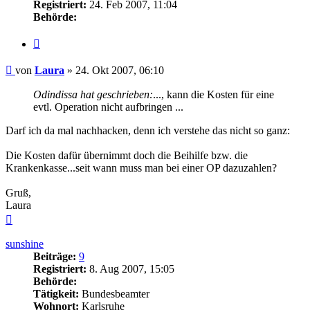
Registriert:
24. Feb 2007, 11:04
Behörde:
Zitieren
Beitrag
von
Laura
»
24. Okt 2007, 06:10
Odindissa hat geschrieben:
..., kann die Kosten für eine
evtl. Operation nicht aufbringen ...
Darf ich da mal nachhacken, denn ich verstehe das nicht so ganz:
Die Kosten dafür übernimmt doch die Beihilfe bzw. die
Krankenkasse...seit wann muss man bei einer OP dazuzahlen?
Gruß,
Laura
Nach
oben
sunshine
Beiträge:
9
Registriert:
8. Aug 2007, 15:05
Behörde:
Tätigkeit:
Bundesbeamter
Wohnort:
Karlsruhe