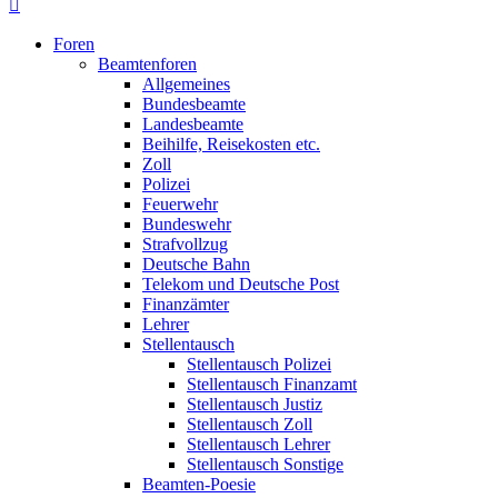
Foren
Beamtenforen
Allgemeines
Bundesbeamte
Landesbeamte
Beihilfe, Reisekosten etc.
Zoll
Polizei
Feuerwehr
Bundeswehr
Strafvollzug
Deutsche Bahn
Telekom und Deutsche Post
Finanzämter
Lehrer
Stellentausch
Stellentausch Polizei
Stellentausch Finanzamt
Stellentausch Justiz
Stellentausch Zoll
Stellentausch Lehrer
Stellentausch Sonstige
Beamten-Poesie