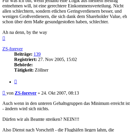
Für was ich bin, wenn jemand eine Logik aus meinem Beitrag
entnehmen will, ist eine gerechtere Einkommensverteilung. Nicht
allen schlechtern, sondern etlichen Geringverdienern besser, und
wenigen Großverdienern, die sich dank dem Shareholder Value, eh
schon über dem Maße gesundgestoßen haben, schlechter.
Ah na denn, by the way
Nach
oben
ZS-forever
Beiträge:
139
Registriert:
27. Nov 2005, 15:02
Behörde:
Tätigkeit:
Zöllner
Zitieren
Beitrag
von
ZS-forever
»
24. Okt 2007, 08:13
Auch wenn in den unteren Gehaltsgruppen das Minimum erreicht ist
- ändern wird sich nichts.
Dürfen wir als Beamte streiken? NEIN!!!
Also Dienst nach Vorschrift - die Flughäfen liegen lahm, die