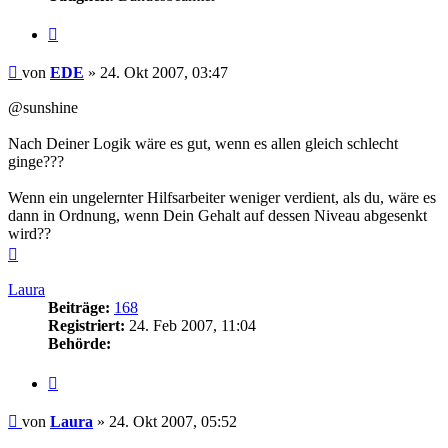
Zitieren
Beitrag
von
EDE
»
24. Okt 2007, 03:47
@sunshine
Nach Deiner Logik wäre es gut, wenn es allen gleich schlecht
ginge???
Wenn ein ungelernter Hilfsarbeiter weniger verdient, als du, wäre es
dann in Ordnung, wenn Dein Gehalt auf dessen Niveau abgesenkt
wird??
Nach
oben
Laura
Beiträge:
168
Registriert:
24. Feb 2007, 11:04
Behörde:
Zitieren
Beitrag
von
Laura
»
24. Okt 2007, 05:52