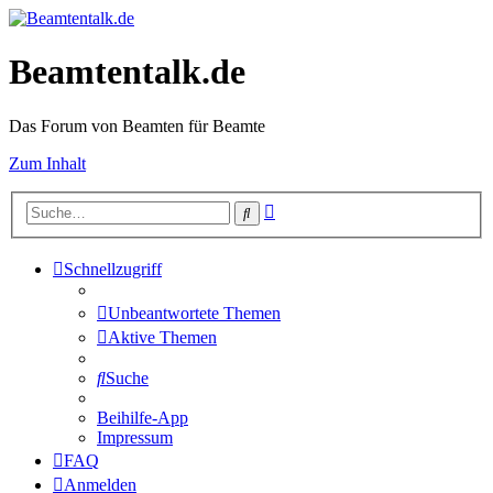
Beamtentalk.de
Das Forum von Beamten für Beamte
Zum Inhalt
Erweiterte
Suche
Suche
Schnellzugriff
Unbeantwortete Themen
Aktive Themen
Suche
Beihilfe-App
Impressum
FAQ
Anmelden