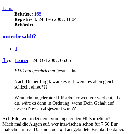
oben
Laura
Beiträge:
168
Registriert:
24. Feb 2007, 11:04
Behörde:
unterbezahlt?
Zitieren
Beitrag
von
Laura
»
24. Okt 2007, 06:05
EDE hat geschrieben:
@sunshine
Nach Deiner Logik wäre es gut, wenn es allen gleich
schlecht ginge???
Wenn ein ungelernter Hilfsarbeiter weniger verdient, als
du, wäre es dann in Ordnung, wenn Dein Gehalt auf
dessen Niveau abgesenkt wird??
Ach Ede, wer redet denn von ungelernten Hilfsarbeitern?
Mach mal die Augen auf, wer inzwischen schon für 7,50 Eur
malochen muss. Da sind auch gut ausgebildete Fachkräfte dabei.