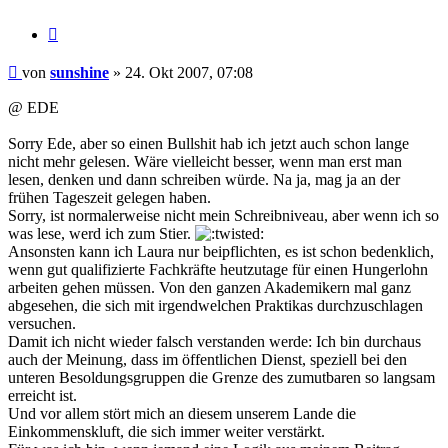
Zitieren
Beitrag
von
sunshine
»
24. Okt 2007, 07:08
@ EDE
Sorry Ede, aber so einen Bullshit hab ich jetzt auch schon lange
nicht mehr gelesen. Wäre vielleicht besser, wenn man erst man
lesen, denken und dann schreiben würde. Na ja, mag ja an der
frühen Tageszeit gelegen haben.
Sorry, ist normalerweise nicht mein Schreibniveau, aber wenn ich so
was lese, werd ich zum Stier.
Ansonsten kann ich Laura nur beipflichten, es ist schon bedenklich,
wenn gut qualifizierte Fachkräfte heutzutage für einen Hungerlohn
arbeiten gehen müssen. Von den ganzen Akademikern mal ganz
abgesehen, die sich mit irgendwelchen Praktikas durchzuschlagen
versuchen.
Damit ich nicht wieder falsch verstanden werde: Ich bin durchaus
auch der Meinung, dass im öffentlichen Dienst, speziell bei den
unteren Besoldungsgruppen die Grenze des zumutbaren so langsam
erreicht ist.
Und vor allem stört mich an diesem unserem Lande die
Einkommenskluft, die sich immer weiter verstärkt.