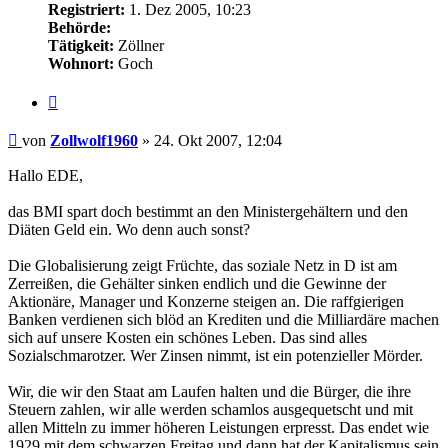
Registriert:
1. Dez 2005, 10:23
Behörde:
Tätigkeit:
Zöllner
Wohnort:
Goch
Zitieren
Beitrag
von
Zollwolf1960
»
24. Okt 2007, 12:04
Hallo EDE,
das BMI spart doch bestimmt an den Ministergehältern und den
Diäten Geld ein. Wo denn auch sonst?
Die Globalisierung zeigt Früchte, das soziale Netz in D ist am
Zerreißen, die Gehälter sinken endlich und die Gewinne der
Aktionäre, Manager und Konzerne steigen an. Die raffgierigen
Banken verdienen sich blöd an Krediten und die Milliardäre machen
sich auf unsere Kosten ein schönes Leben. Das sind alles
Sozialschmarotzer. Wer Zinsen nimmt, ist ein potenzieller Mörder.
Wir, die wir den Staat am Laufen halten und die Bürger, die ihre
Steuern zahlen, wir alle werden schamlos ausgequetscht und mit
allen Mitteln zu immer höheren Leistungen erpresst. Das endet wie
1929 mit dem schwarzen Freitag und dann hat der Kapitalismus sein