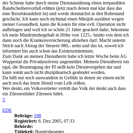
der Schiene habe durch meine Dienstausübung einen irreparablen
Bandscheibenvorfall erlitten (jetzt mach denen mal klar dass das
eine Berufskrankheit ist) und werde demnächst in den Ruhestand
geschickt. Ich kann noch nichtmal einen Minijob ausüben wegen
meiner Gesundheit, kann die Kosten für eine evtl. Operation nicht
aufbringen und weil ich so schön 21 Jahre geackert habe, bekomme
ich mein Mindestruhegehalt in Höhe von 1225,- brutto von dem ich
dann noch die Krankenversicherung abziehen darf. Macht unterm
Strich nach Abzug der Steuern 980,- netto und das ist, soweit ich
informiert bin auch schon das Existenzminimum.
Zum Dank an meinen Dienstherrn habe ich letzte Woche beim AG
Wuppertal die Privatinsolvenz angemeldet. Meinem Dienstherrn ists
egal, die Beantragung der PI stellt kein Diesntvergehen dar und
kann somit auch nicht disziplinarisch geahndet werden.
Da hilft nur noch auswandern in Gefilde in denen sie einem nicht
auch noch das letzte Hemd vom Leib reißen.
Wer denkt, ein Volksvertreter vertritt das Volk der denkt auch dass
ein Zitronenfalter Zitronen faltet.
Nach
oben
EDE
Beiträge:
198
Registriert:
6. Dez 2005, 07:33
Behörde:
Tätigkeit:
Bundesbeamter