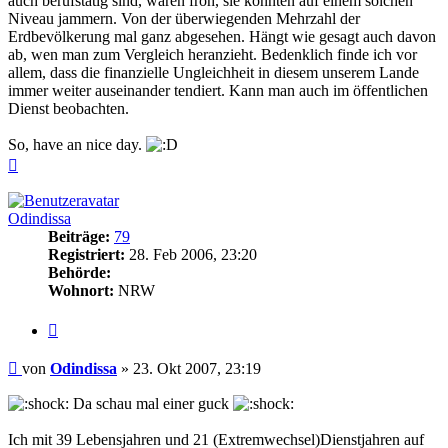
auch berufstätig sind, wären froh, sie könnten auf einem solchen
Niveau jammern. Von der überwiegenden Mehrzahl der
Erdbevölkerung mal ganz abgesehen. Hängt wie gesagt auch davon
ab, wen man zum Vergleich heranzieht. Bedenklich finde ich vor
allem, dass die finanzielle Ungleichheit in diesem unserem Lande
immer weiter auseinander tendiert. Kann man auch im öffentlichen
Dienst beobachten.
So, have an nice day.
Nach
oben
Odindissa
Beiträge:
79
Registriert:
28. Feb 2006, 23:20
Behörde:
Wohnort:
NRW
Zitieren
Beitrag
von
Odindissa
»
23. Okt 2007, 23:19
Da schau mal einer guck
Ich mit 39 Lebensjahren und 21 (Extremwechsel)Dienstjahren auf