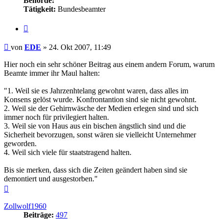
Behörde:
Tätigkeit:
Bundesbeamter
Zitieren
Beitrag
von
EDE
»
24. Okt 2007, 11:49
Hier noch ein sehr schöner Beitrag aus einem andern Forum, warum
Beamte immer ihr Maul halten:
"1. Weil sie es Jahrzenhtelang gewohnt waren, dass alles im
Konsens gelöst wurde. Konfrontantion sind sie nicht gewohnt.
2. Weil sie der Gehirnwäsche der Medien erlegen sind und sich
immer noch für privilegiert halten.
3. Weil sie von Haus aus ein bischen ängstlich sind und die
Sicherheit bevorzugen, sonst wären sie vielleicht Unternehmer
geworden.
4. Weil sich viele für staatstragend halten.
Bis sie merken, dass sich die Zeiten geändert haben sind sie
demontiert und ausgestorben."
Nach
oben
Zollwolf1960
Beiträge:
497