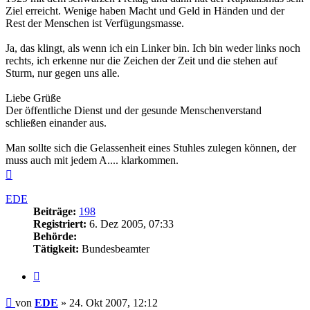
Ziel erreicht. Wenige haben Macht und Geld in Händen und der
Rest der Menschen ist Verfügungsmasse.
Ja, das klingt, als wenn ich ein Linker bin. Ich bin weder links noch
rechts, ich erkenne nur die Zeichen der Zeit und die stehen auf
Sturm, nur gegen uns alle.
Liebe Grüße
Der öffentliche Dienst und der gesunde Menschenverstand
schließen einander aus.
Man sollte sich die Gelassenheit eines Stuhles zulegen können, der
muss auch mit jedem A.... klarkommen.
Nach
oben
EDE
Beiträge:
198
Registriert:
6. Dez 2005, 07:33
Behörde:
Tätigkeit:
Bundesbeamter
Zitieren
Beitrag
von
EDE
»
24. Okt 2007, 12:12