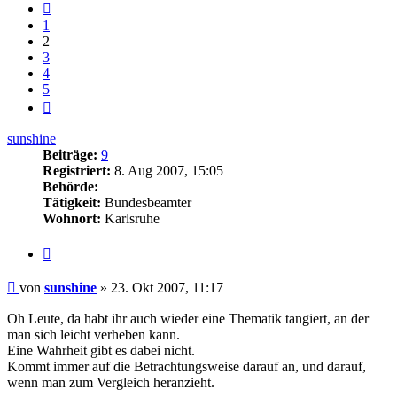
Vorherige
1
2
3
4
5
Nächste
sunshine
Beiträge:
9
Registriert:
8. Aug 2007, 15:05
Behörde:
Tätigkeit:
Bundesbeamter
Wohnort:
Karlsruhe
Zitieren
Beitrag
von
sunshine
»
23. Okt 2007, 11:17
Oh Leute, da habt ihr auch wieder eine Thematik tangiert, an der
man sich leicht verheben kann.
Eine Wahrheit gibt es dabei nicht.
Kommt immer auf die Betrachtungsweise darauf an, und darauf,
wenn man zum Vergleich heranzieht.