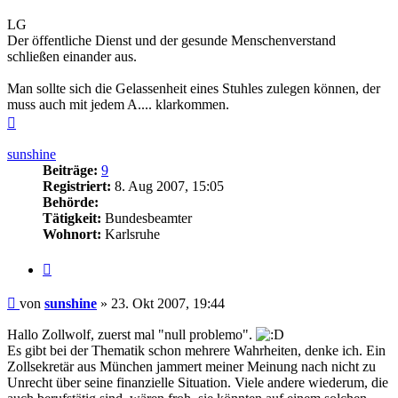
LG
Der öffentliche Dienst und der gesunde Menschenverstand
schließen einander aus.
Man sollte sich die Gelassenheit eines Stuhles zulegen können, der
muss auch mit jedem A.... klarkommen.
Nach
oben
sunshine
Beiträge:
9
Registriert:
8. Aug 2007, 15:05
Behörde:
Tätigkeit:
Bundesbeamter
Wohnort:
Karlsruhe
Zitieren
Beitrag
von
sunshine
»
23. Okt 2007, 19:44
Hallo Zollwolf, zuerst mal "null problemo".
Es gibt bei der Thematik schon mehrere Wahrheiten, denke ich. Ein
Zollsekretär aus München jammert meiner Meinung nach nicht zu
Unrecht über seine finanzielle Situation. Viele andere wiederum, die