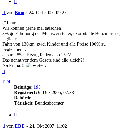
Zitieren
Beitrag
von
Binö
»
24. Okt 2007, 09:27
@Laura
Wir können gerne mal tauschen!
3%ige Erhöhung der Mehrwertsteuer, exorpitante Benzinpreise,
tägliche
Fahrt von 130km, zwei Kinder und alle Preise 100% zu
begleichen...
das mit 85% Bezug fehlen also 15%!
Das nennt vor dem Gesetz sind alle gleich?!
Na Prima!!!
Nach
oben
EDE
Beiträge:
198
Registriert:
6. Dez 2005, 07:33
Behörde:
Tätigkeit:
Bundesbeamter
Zitieren
Beitrag
von
EDE
»
24. Okt 2007, 11:02