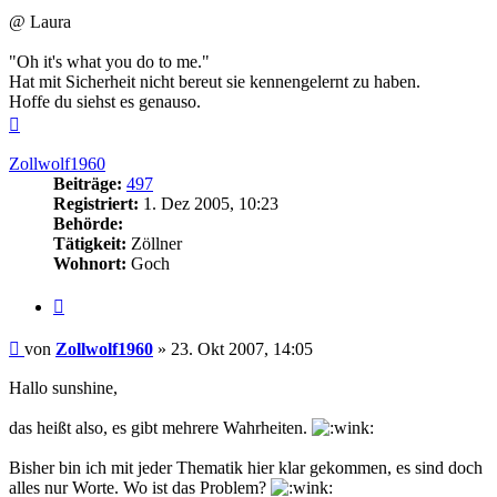
@ Laura
"Oh it's what you do to me."
Hat mit Sicherheit nicht bereut sie kennengelernt zu haben.
Hoffe du siehst es genauso.
Nach
oben
Zollwolf1960
Beiträge:
497
Registriert:
1. Dez 2005, 10:23
Behörde:
Tätigkeit:
Zöllner
Wohnort:
Goch
Zitieren
Beitrag
von
Zollwolf1960
»
23. Okt 2007, 14:05
Hallo sunshine,
das heißt also, es gibt mehrere Wahrheiten.
Bisher bin ich mit jeder Thematik hier klar gekommen, es sind doch
alles nur Worte. Wo ist das Problem?